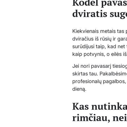
Kodėl pavasa
dviratis su
Kiekvienais metais tas 
dviračius iš rūsių ir g
surūdijusi taip, kad ne
kaip potvynis, o eilės i
Jei nori pavasarį tiesiog
skirtas tau. Pakalbėsime
profesionalų pagalbos,
dieną.
Kas nutinka 
rimčiau, ne