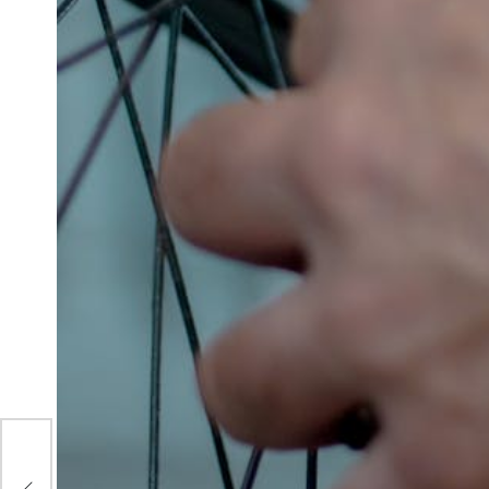
ne:
nt