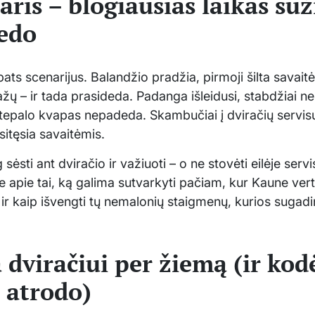
ris – blogiausias laikas suž
gedo
pats scenarijus. Balandžio pradžia, pirmoji šilta savai
aražų – ir tada prasideda. Padanga išleidusi, stabdžiai 
t tepalo kvapas nepadeda. Skambučiai į dviračių servis
šsitęsia savaitėmis.
 sėsti ant dviračio ir važiuoti – o ne stovėti eilėje servi
 apie tai, ką galima sutvarkyti pačiam, kur Kaune verta
 ir kaip išvengti tų nemalonių staigmenų, kurios sugad
dviračiui per žiemą (ir kodė
i atrodo)