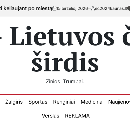
estą
K
15 birželio, 2026
ec2024kaunas.lt
on
Posted
by
 Lietuvos
širdis
Žinios. Trumpai.
Žalgiris
Sportas
Renginiai
Medicina
Naujieno
Verslas
REKLAMA