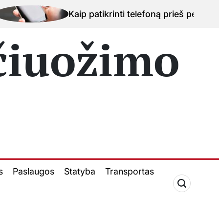
aip patikrinti telefoną prieš perkant naudotą įrenginį
 čiuožimo
s
Paslaugos
Statyba
Transportas