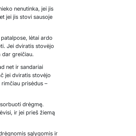
ko nenutinka, jei jis
t jei jis stovi sausoje
patalpose, lėtai ardo
. Jei dviratis stovėjo
 dar greičiau.
ad net ir sandariai
 jei dviratis stovėjo
ą rimčiau prisėdus –
 absorbuoti drėgmę.
visi, ir jei prieš žiemą
 drėgnomis sąlygomis ir