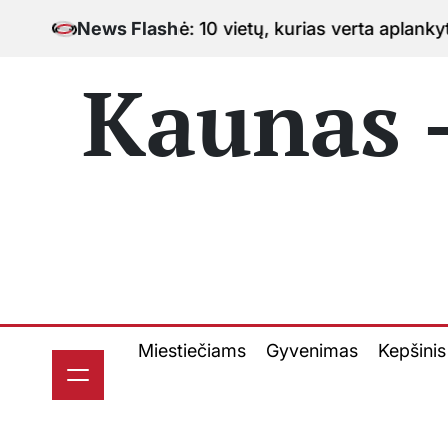
Skip
inė: 10 vietų, kurias verta aplankyti keliaujant po mi
News Flash
to
content
Kaunas -
Miestiečiams
Gyvenimas
Kepšinis