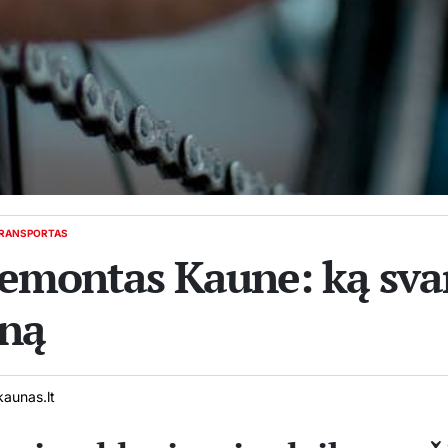
RANSPORTAS
remontas Kaune: ką sva
oną
aunas.lt