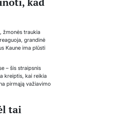
inoti, kad
tė, žmonės traukia
nereaguoja, grandinė
us Kaune ima plūsti
se – šis straipsnis
 kreiptis, kai reikia
ina pirmąją važiavimo
l tai