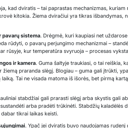
, kad dviratis – tai paprastas mechanizmas, kuriam nie
ikrovė kitokia. Žiema dviračiui yra tikras išbandymas, ne
r pavarų sistema
. Drėgmė, kuri kaupiasi net uždarose 
da rūdyti, o pavarų perjungimo mechanizmai – standėti
ar rūsyje, kur temperatūra svyruoja – procesas vyksta
ngos ir kamera
. Guma šaltyje traukiasi, o tai reiškia, k
žiemą praranda slėgį. Blogiau – guma gali įtrūkti, ypač
gą laiką. Tai ne visada matoma iš išorės, bet pirmą kart
rauliniai stabdžiai gali prarasti slėgį arba skystis gali
 sustandėti arba pradėti trūkinėti. Stabdžių kaladėlės dė
dabar tikrai laikas keisti.
sujungimai
. Ypač jei dviratis buvo naudojamas rudenį