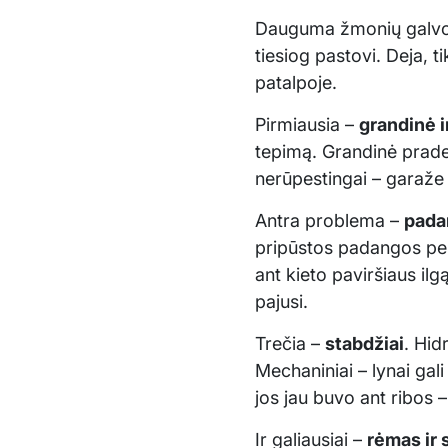
Dauguma žmonių galvoja
tiesiog pastovi. Deja, t
patalpoje.
Pirmiausia –
grandinė i
tepimą. Grandinė prade
nerūpestingai – garaže 
Antra problema –
pada
pripūstos padangos per 
ant kieto paviršiaus il
pajusi.
Trečia –
stabdžiai
. Hid
Mechaniniai – lynai gali
jos jau buvo ant ribos – 
Ir galiausiai –
rėmas ir 