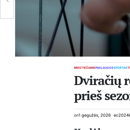
MIESTIEČIAMS
PASLAUGOS
SPORTAS
T
POSTED
Dviračių 
IN
prieš sez
on
1 gegužės, 2026
ec2024k