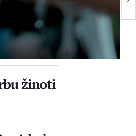
būt
Šia
rbu žinoti