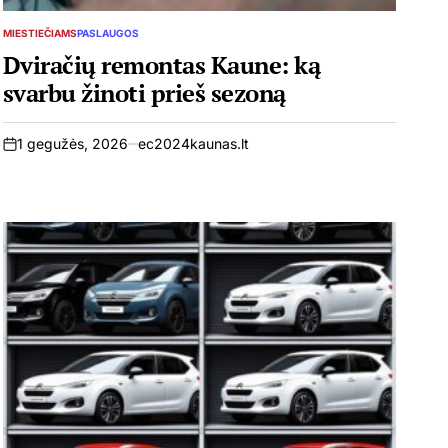
MIESTIEČIAMS
PASLAUGOS
POSTED
IN
Dviračių remontas Kaune: ką
svarbu žinoti prieš sezoną
1 gegužės, 2026
ec2024kaunas.lt
on