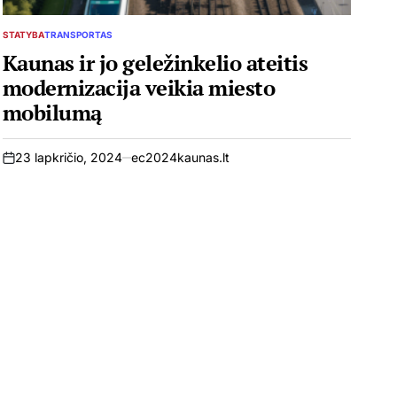
STATYBA
TRANSPORTAS
POSTED
IN
Kaunas ir jo geležinkelio ateitis
modernizacija veikia miesto
mobilumą
23 lapkričio, 2024
ec2024kaunas.lt
on