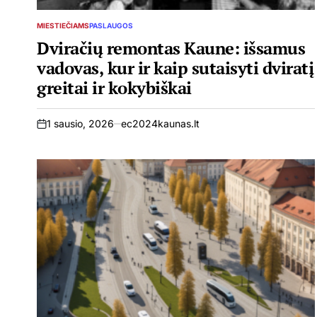
MIESTIEČIAMS
PASLAUGOS
POSTED
IN
Dviračių remontas Kaune: išsamus
vadovas, kur ir kaip sutaisyti dviratį
greitai ir kokybiškai
1 sausio, 2026
ec2024kaunas.lt
on