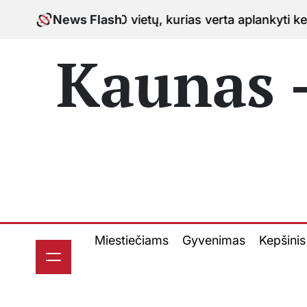
Skip
stinė: 10 vietų, kurias verta aplankyti keliaujant po
News Flash
to
content
Kaunas -
Miestiečiams
Gyvenimas
Kepšinis