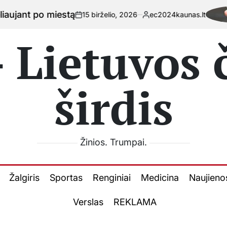
 miestą
15 birželio, 2026
ec2024kaunas.lt
on
Posted
by
 Lietuvos
širdis
Žinios. Trumpai.
Žalgiris
Sportas
Renginiai
Medicina
Naujieno
Verslas
REKLAMA