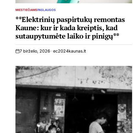
MIESTIEČIAMS
PASLAUGOS
POSTED
IN
**Elektrinių paspirtukų remontas
Kaune: kur ir kada kreiptis, kad
sutaupytumėte laiko ir pinigų**
7 birželio, 2026
ec2024kaunas.lt
on