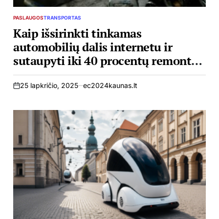
PASLAUGOS
TRANSPORTAS
POSTED
IN
Kaip išsirinkti tinkamas
automobilių dalis internetu ir
sutaupyti iki 40 procentų remonto
išlaidų
25 lapkričio, 2025
ec2024kaunas.lt
on