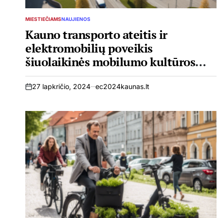
MIESTIEČIAMS
NAUJIENOS
POSTED
IN
Kauno transporto ateitis ir
elektromobilių poveikis
šiuolaikinės mobilumo kultūros
formavimui
27 lapkričio, 2024
ec2024kaunas.lt
on