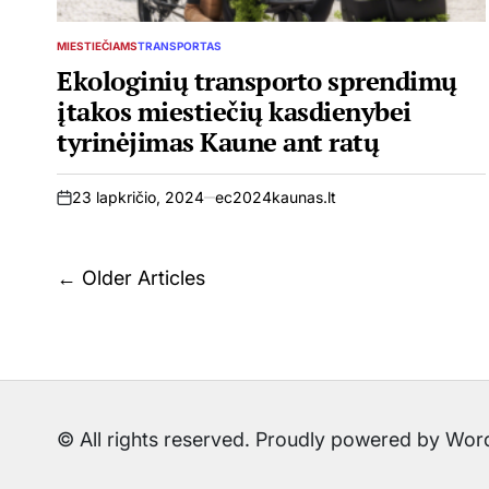
MIESTIEČIAMS
TRANSPORTAS
POSTED
IN
Ekologinių transporto sprendimų
įtakos miestiečių kasdienybei
tyrinėjimas Kaune ant ratų
23 lapkričio, 2024
ec2024kaunas.lt
on
Navigacija
←
Older Articles
tarp
įrašų
© All rights reserved. Proudly powered by W