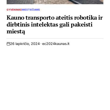
GYVENIMAS
MIESTIEČIAMS
POSTED
IN
Kauno transporto ateitis robotika ir
dirbtinis intelektas gali pakeisti
miestą
26 lapkričio, 2024
ec2024kaunas.lt
on