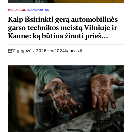
PASLAUGOS
TRANSPORTAS
POSTED
IN
Kaip išsirinkti gerą automobilinės
garso technikos meistą Vilniuje ir
Kaune: ką būtina žinoti prieš
atiduodant remontuoti
11 gegužės, 2026
ec2024kaunas.lt
on