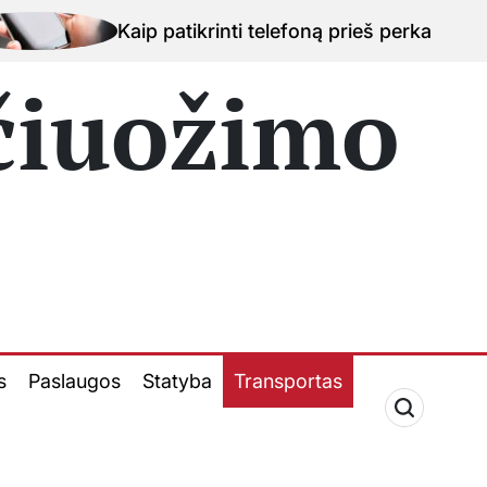
Kaip patikrinti telefoną prieš perkant naudotą įreng
 čiuožimo
s
Paslaugos
Statyba
Transportas