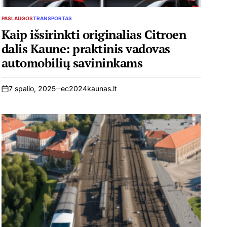
PASLAUGOS
TRANSPORTAS
POSTED
IN
Kaip išsirinkti originalias Citroen
dalis Kaune: praktinis vadovas
automobilių savininkams
7 spalio, 2025
ec2024kaunas.lt
on