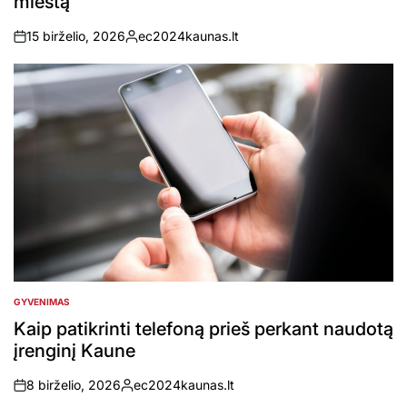
miestą
15 birželio, 2026
ec2024kaunas.lt
on
Posted
by
GYVENIMAS
POSTED
IN
Kaip patikrinti telefoną prieš perkant naudotą
įrenginį Kaune
8 birželio, 2026
ec2024kaunas.lt
on
Posted