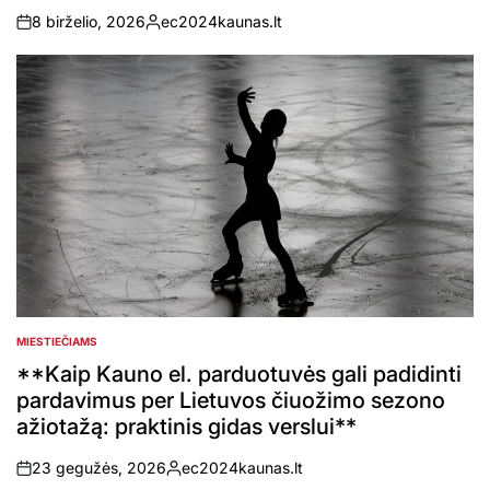
8 birželio, 2026
ec2024kaunas.lt
on
Posted
by
MIESTIEČIAMS
POSTED
IN
**Kaip Kauno el. parduotuvės gali padidinti
pardavimus per Lietuvos čiuožimo sezono
ažiotažą: praktinis gidas verslui**
23 gegužės, 2026
ec2024kaunas.lt
on
Posted