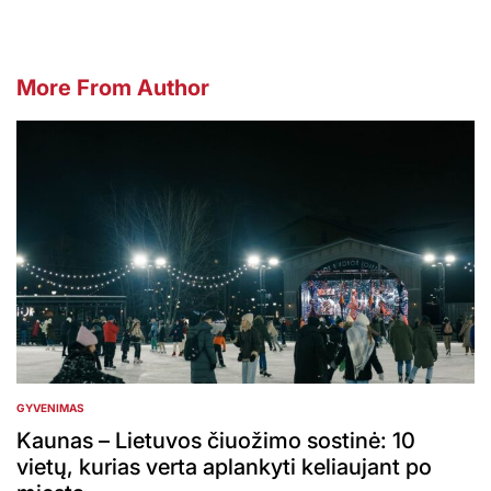
More From Author
GYVENIMAS
POSTED
IN
Kaunas – Lietuvos čiuožimo sostinė: 10
vietų, kurias verta aplankyti keliaujant po