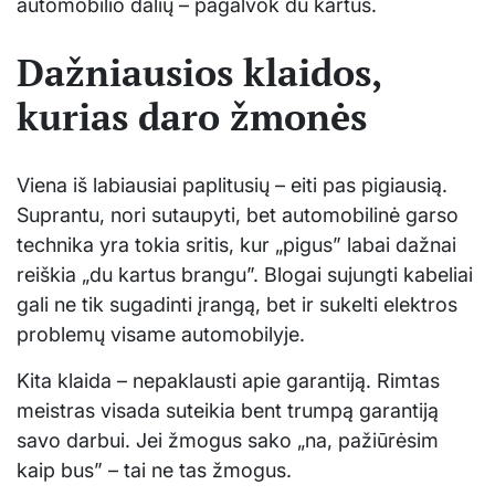
automobilio dalių – pagalvok du kartus.
Dažniausios klaidos,
kurias daro žmonės
Viena iš labiausiai paplitusių – eiti pas pigiausią.
Suprantu, nori sutaupyti, bet automobilinė garso
technika yra tokia sritis, kur „pigus” labai dažnai
reiškia „du kartus brangu”. Blogai sujungti kabeliai
gali ne tik sugadinti įrangą, bet ir sukelti elektros
problemų visame automobilyje.
Kita klaida – nepaklausti apie garantiją. Rimtas
meistras visada suteikia bent trumpą garantiją
savo darbui. Jei žmogus sako „na, pažiūrėsim
kaip bus” – tai ne tas žmogus.