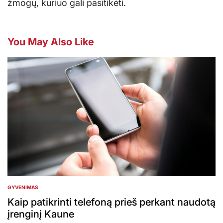
žmogų, kuriuo gali pasitikėti.
You May Also Like
GYVENIMAS
POSTED
IN
Kaip patikrinti telefoną prieš perkant naudotą
įrenginį Kaune