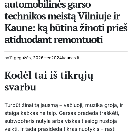
automobilinės garso
technikos meistą Vilniuje ir
Kaune: ką būtina žinoti prieš
atiduodant remontuoti
on
11 gegužės, 2026
ec2024kaunas.lt
Kodėl tai iš tikrųjų
svarbu
Turbūt žinai tą jausmą – važiuoji, muzika groja, ir
staiga kažkas ne taip. Garsas pradeda traškėti,
subwooferis nutyla arba viskas tiesiog nustoja
veikti. Ir tada prasideda tikras nuotykis – rasti