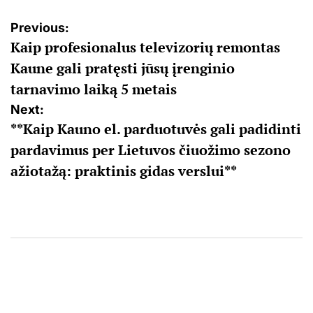
Navigacija
Previous:
Kaip profesionalus televizorių remontas
tarp
Kaune gali pratęsti jūsų įrenginio
įrašų
tarnavimo laiką 5 metais
Next:
**Kaip Kauno el. parduotuvės gali padidinti
pardavimus per Lietuvos čiuožimo sezono
ažiotažą: praktinis gidas verslui**