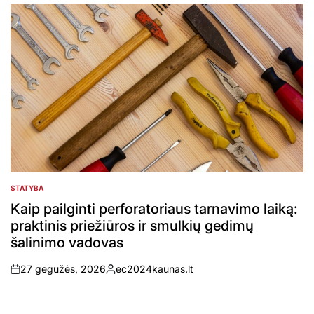
by
STATYBA
POSTED
IN
Kaip pailginti perforatoriaus tarnavimo laiką:
praktinis priežiūros ir smulkių gedimų
šalinimo vadovas
27 gegužės, 2026
ec2024kaunas.lt
on
Posted
by