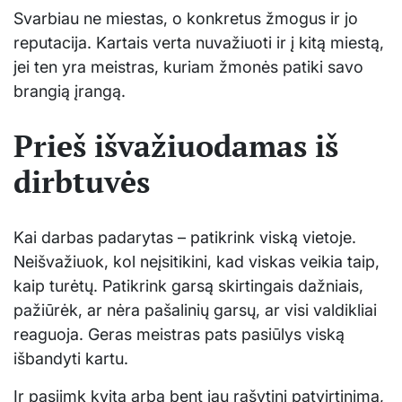
Svarbiau ne miestas, o konkretus žmogus ir jo
reputacija. Kartais verta nuvažiuoti ir į kitą miestą,
jei ten yra meistras, kuriam žmonės patiki savo
brangią įrangą.
Prieš išvažiuodamas iš
dirbtuvės
Kai darbas padarytas – patikrink viską vietoje.
Neišvažiuok, kol neįsitikini, kad viskas veikia taip,
kaip turėtų. Patikrink garsą skirtingais dažniais,
pažiūrėk, ar nėra pašalinių garsų, ar visi valdikliai
reaguoja. Geras meistras pats pasiūlys viską
išbandyti kartu.
Ir pasiimk kvitą arba bent jau rašytinį patvirtinimą,