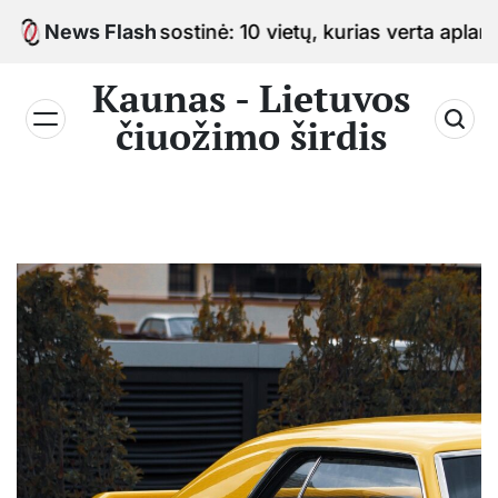
Skip
uožimo sostinė: 10 vietų, kurias verta aplankyti keli
News Flash
to
content
Kaunas - Lietuvos
čiuožimo širdis