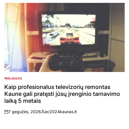
by
PASLAUGOS
POSTED
IN
Kaip profesionalus televizorių remontas
Kaune gali pratęsti jūsų įrenginio tarnavimo
laiką 5 metais
7 gegužės, 2026
ec2024kaunas.lt
on
Posted
by