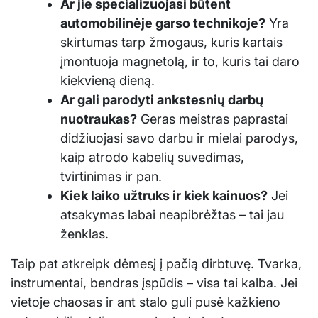
Ar jie specializuojasi būtent
automobilinėje garso technikoje?
Yra
skirtumas tarp žmogaus, kuris kartais
įmontuoja magnetolą, ir to, kuris tai daro
kiekvieną dieną.
Ar gali parodyti ankstesnių darbų
nuotraukas?
Geras meistras paprastai
didžiuojasi savo darbu ir mielai parodys,
kaip atrodo kabelių suvedimas,
tvirtinimas ir pan.
Kiek laiko užtruks ir kiek kainuos?
Jei
atsakymas labai neapibrėžtas – tai jau
ženklas.
Taip pat atkreipk dėmesį į pačią dirbtuvę. Tvarka,
instrumentai, bendras įspūdis – visa tai kalba. Jei
vietoje chaosas ir ant stalo guli pusė kažkieno