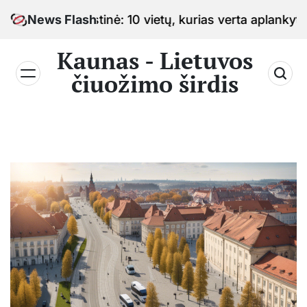
Skip
o sostinė: 10 vietų, kurias verta aplankyti keliaujan
News Flash
to
content
Kaunas - Lietuvos
čiuožimo širdis