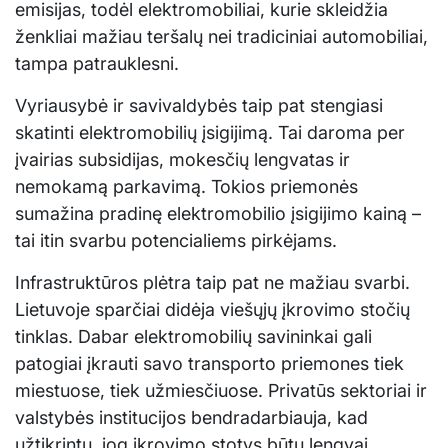
emisijas, todėl elektromobiliai, kurie skleidžia
ženkliai mažiau teršalų nei tradiciniai automobiliai,
tampa patrauklesni.
Vyriausybė ir savivaldybės taip pat stengiasi
skatinti elektromobilių įsigijimą. Tai daroma per
įvairias subsidijas, mokesčių lengvatas ir
nemokamą parkavimą. Tokios priemonės
sumažina pradinę elektromobilio įsigijimo kainą –
tai itin svarbu potencialiems pirkėjams.
Infrastruktūros plėtra taip pat ne mažiau svarbi.
Lietuvoje sparčiai didėja viešųjų įkrovimo stočių
tinklas. Dabar elektromobilių savininkai gali
patogiai įkrauti savo transporto priemones tiek
miestuose, tiek užmiesčiuose. Privatūs sektoriai ir
valstybės institucijos bendradarbiauja, kad
užtikrintų, jog įkrovimo stotys būtų lengvai