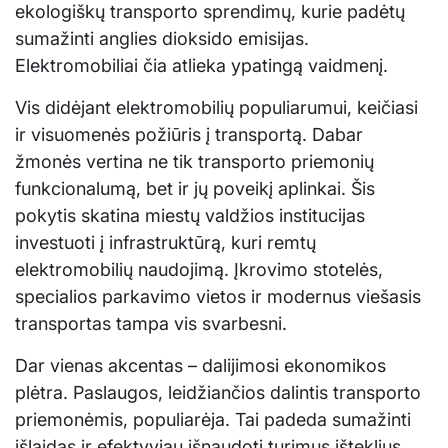
ekologiškų transporto sprendimų, kurie padėtų
sumažinti anglies dioksido emisijas.
Elektromobiliai čia atlieka ypatingą vaidmenį.
Vis didėjant elektromobilių populiarumui, keičiasi
ir visuomenės požiūris į transportą. Dabar
žmonės vertina ne tik transporto priemonių
funkcionalumą, bet ir jų poveikį aplinkai. Šis
pokytis skatina miestų valdžios institucijas
investuoti į infrastruktūrą, kuri remtų
elektromobilių naudojimą. Įkrovimo stotelės,
specialios parkavimo vietos ir modernus viešasis
transportas tampa vis svarbesni.
Dar vienas akcentas – dalijimosi ekonomikos
plėtra. Paslaugos, leidžiančios dalintis transporto
priemonėmis, populiarėja. Tai padeda sumažinti
išlaidas ir efektyviau išnaudoti turimus išteklius,