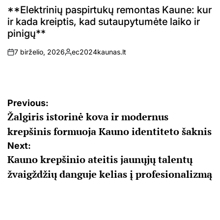
IN
**Elektrinių paspirtukų remontas Kaune: kur
ir kada kreiptis, kad sutaupytumėte laiko ir
pinigų**
7 birželio, 2026
ec2024kaunas.lt
on
Posted
by
Navigacija
Previous:
Žalgiris istorinė kova ir modernus
tarp
krepšinis formuoja Kauno identiteto šaknis
įrašų
Next:
Kauno krepšinio ateitis jaunųjų talentų
žvaigždžių danguje kelias į profesionalizmą