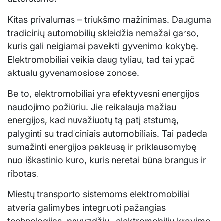
Kitas privalumas – triukšmo mažinimas. Dauguma
tradicinių automobilių skleidžia nemažai garso,
kuris gali neigiamai paveikti gyvenimo kokybę.
Elektromobiliai veikia daug tyliau, tad tai ypač
aktualu gyvenamosiose zonose.
Be to, elektromobiliai yra efektyvesni energijos
naudojimo požiūriu. Jie reikalauja mažiau
energijos, kad nuvažiuotų tą patį atstumą,
palyginti su tradiciniais automobiliais. Tai padeda
sumažinti energijos paklausą ir priklausomybę
nuo iškastinio kuro, kuris neretai būna brangus ir
ribotas.
Miestų transporto sistemoms elektromobiliai
atveria galimybes integruoti pažangias
technologijas, pavyzdžiui, elektromobilių krovimo