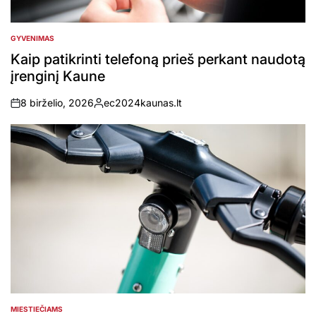
GYVENIMAS
POSTED
IN
Kaip patikrinti telefoną prieš perkant naudotą
įrenginį Kaune
8 birželio, 2026
ec2024kaunas.lt
on
Posted
by
MIESTIEČIAMS
POSTED