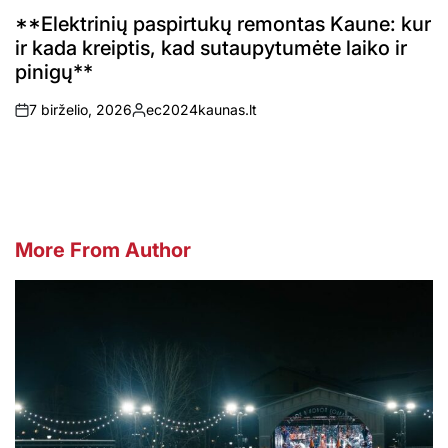
POSTED
IN
**Elektrinių paspirtukų remontas Kaune: kur
ir kada kreiptis, kad sutaupytumėte laiko ir
pinigų**
7 birželio, 2026
ec2024kaunas.lt
on
Posted
by
More From Author