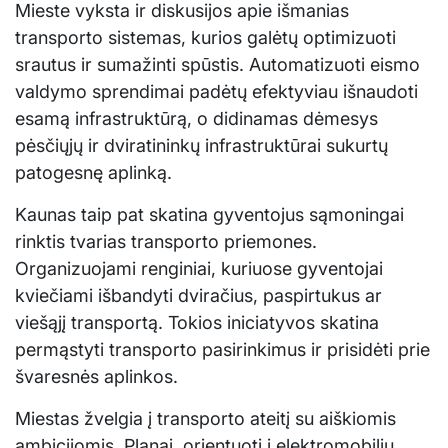
Mieste vyksta ir diskusijos apie išmanias
transporto sistemas, kurios galėtų optimizuoti
srautus ir sumažinti spūstis. Automatizuoti eismo
valdymo sprendimai padėtų efektyviau išnaudoti
esamą infrastruktūrą, o didinamas dėmesys
pėsčiųjų ir dviratininkų infrastruktūrai sukurtų
patogesnę aplinką.
Kaunas taip pat skatina gyventojus sąmoningai
rinktis tvarias transporto priemones.
Organizuojami renginiai, kuriuose gyventojai
kviečiami išbandyti dviračius, paspirtukus ar
viešąjį transportą. Tokios iniciatyvos skatina
permąstyti transporto pasirinkimus ir prisidėti prie
švaresnės aplinkos.
Miestas žvelgia į transporto ateitį su aiškiomis
ambicijomis. Planai, orientuoti į elektromobilių