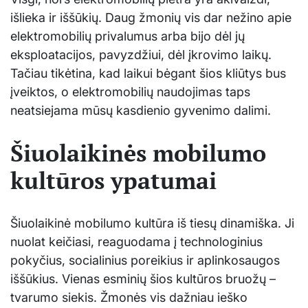
išlieka ir iššūkių. Daug žmonių vis dar nežino apie
elektromobilių privalumus arba bijo dėl jų
eksploatacijos, pavyzdžiui, dėl įkrovimo laikų.
Tačiau tikėtina, kad laikui bėgant šios kliūtys bus
įveiktos, o elektromobilių naudojimas taps
neatsiejama mūsų kasdienio gyvenimo dalimi.
Šiuolaikinės mobilumo
kultūros ypatumai
Šiuolaikinė mobilumo kultūra iš tiesų dinamiška. Ji
nuolat keičiasi, reaguodama į technologinius
pokyčius, socialinius poreikius ir aplinkosaugos
iššūkius. Vienas esminių šios kultūros bruožų –
tvarumo siekis. Žmonės vis dažniau ieško