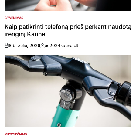
GYVENIMAS
POSTED
IN
Kaip patikrinti telefoną prieš perkant naudotą
įrenginį Kaune
8 birželio, 2026
ec2024kaunas.lt
on
Posted
by
MIESTIEČIAMS