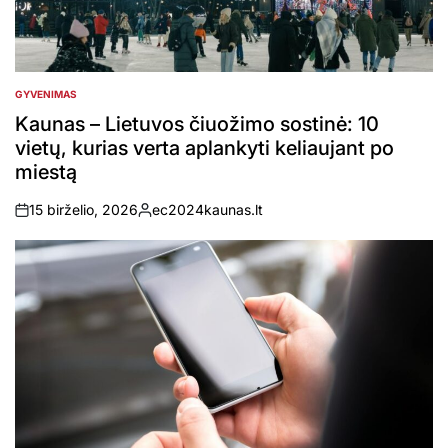
GYVENIMAS
POSTED
IN
Kaunas – Lietuvos čiuožimo sostinė: 10
vietų, kurias verta aplankyti keliaujant po
miestą
15 birželio, 2026
ec2024kaunas.lt
on
Posted
by