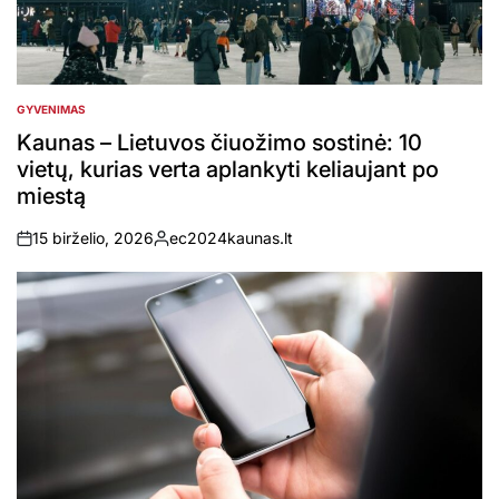
GYVENIMAS
POSTED
IN
Kaunas – Lietuvos čiuožimo sostinė: 10
vietų, kurias verta aplankyti keliaujant po
miestą
15 birželio, 2026
ec2024kaunas.lt
on
Posted
by