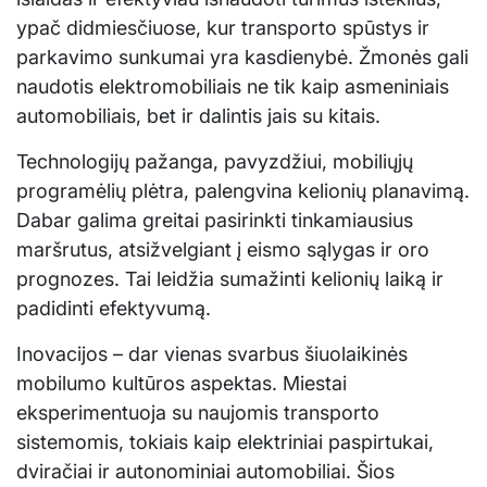
ypač didmiesčiuose, kur transporto spūstys ir
parkavimo sunkumai yra kasdienybė. Žmonės gali
naudotis elektromobiliais ne tik kaip asmeniniais
automobiliais, bet ir dalintis jais su kitais.
Technologijų pažanga, pavyzdžiui, mobiliųjų
programėlių plėtra, palengvina kelionių planavimą.
Dabar galima greitai pasirinkti tinkamiausius
maršrutus, atsižvelgiant į eismo sąlygas ir oro
prognozes. Tai leidžia sumažinti kelionių laiką ir
padidinti efektyvumą.
Inovacijos – dar vienas svarbus šiuolaikinės
mobilumo kultūros aspektas. Miestai
eksperimentuoja su naujomis transporto
sistemomis, tokiais kaip elektriniai paspirtukai,
dviračiai ir autonominiai automobiliai. Šios