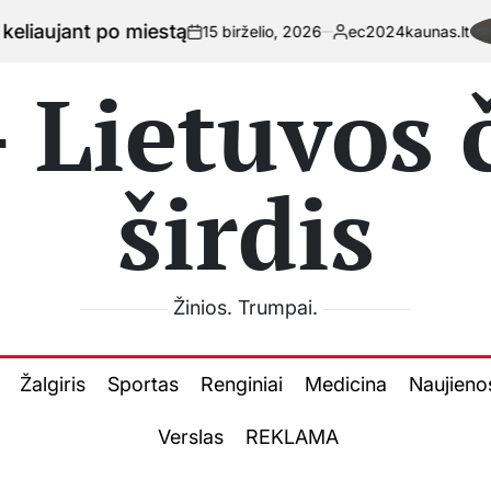
ą
Kai
15 birželio, 2026
ec2024kaunas.lt
on
Posted
by
 Lietuvos
širdis
Žinios. Trumpai.
Žalgiris
Sportas
Renginiai
Medicina
Naujieno
Verslas
REKLAMA