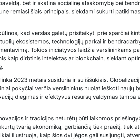
į paveldą, bet ir skatina socialinę atsakomybę bei be
ne remiasi šiais principais, siekdami sukurti patikimas 
būtinos, kad verslas galėtų prisitaikyti prie sparčiai ki
rtuolių ekosistemos, technologijų parkai ir bendradarb
mentavimą. Tokios iniciatyvos leidžia verslininkams 
s kaip dirbtinis intelektas ar blockchain, siekiant opt
ę.
inka 2023 metais susiduria ir su iššūkiais. Globalizaci
iai pokyčiai verčia verslininkus nuolat ieškoti naujų bū
acijų diegimas ir efektyvus resursų valdymas tampa 
novacijos ir tradicijos neturėtų būti laikomos priešingyb
kurtų tvarią ekonomiką, gerbiančią tiek praeitį, tiek at
iai iliustruoja, kaip šios dvi jėgos gali susijungti, atv