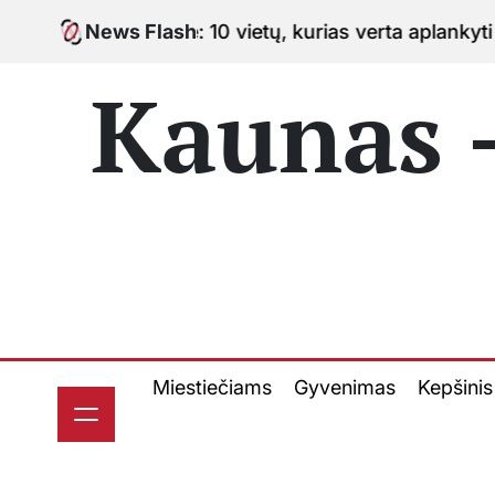
Skip
: 10 vietų, kurias verta aplankyti keliaujant po miest
News Flash
to
content
Kaunas -
Miestiečiams
Gyvenimas
Kepšinis