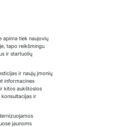
e apima tiek naujovių
oje, tapo reikšmingu
 ir startuolių
sticijas ir naujų įmonių
nt informacines
ir kitos aukštosios
konsultacijas ir
odernizuojamos
riuose jaunoms