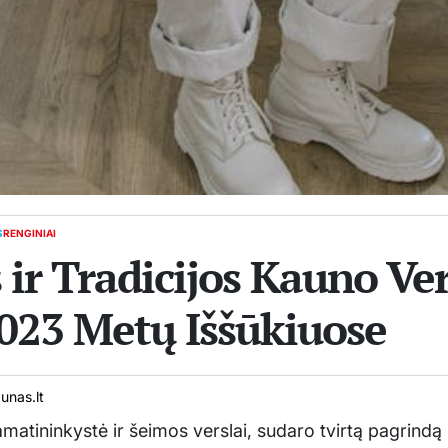
S
RENGINIAI
 ir Tradicijos Kauno Ve
023 Metų Iššūkiuose
nas.lt
 amatininkystė ir šeimos verslai, sudaro tvirtą pagrind