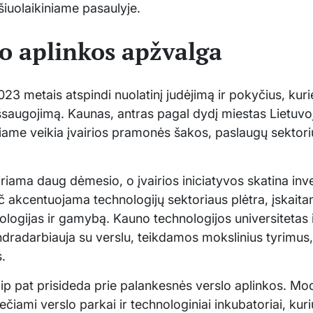
i šiuolaikiniame pasaulyje.
o aplinkos apžvalga
23 metais atspindi nuolatinį judėjimą ir pokyčius, kuri
 išsaugojimą. Kaunas, antras pagal dydį miestas Lietuv
ame veikia įvairios pramonės šakos, paslaugų sektorius
riama daug dėmesio, o įvairios iniciatyvos skatina inve
č akcentuojama technologijų sektoriaus plėtra, įskaita
ologijas ir gamybą. Kauno technologijos universitetas 
radarbiauja su verslu, teikdamos mokslinius tyrimus, 
.
taip pat prisideda prie palankesnės verslo aplinkos. M
ečiami verslo parkai ir technologiniai inkubatoriai, ku