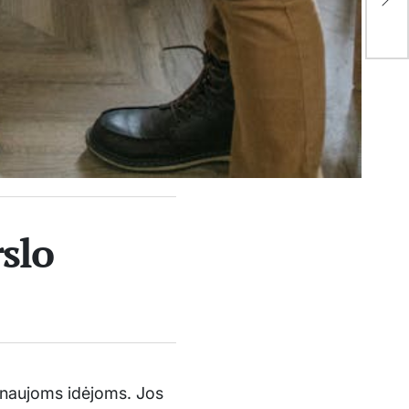
cen
per
rslo
ą naujoms idėjoms. Jos