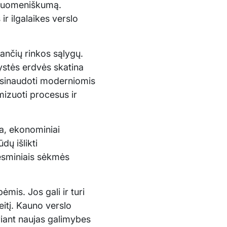
ndruomeniškumą.
ir ilgalaikes verslo
ntančių rinkos sąlygų.
ystės erdvės skatina
pasinaudoti moderniomis
imizuoti procesus ir
ja, ekonominiai
dų išlikti
esminiais sėkmės
ėmis. Jos gali ir turi
eitį. Kauno verslo
eriant naujas galimybes