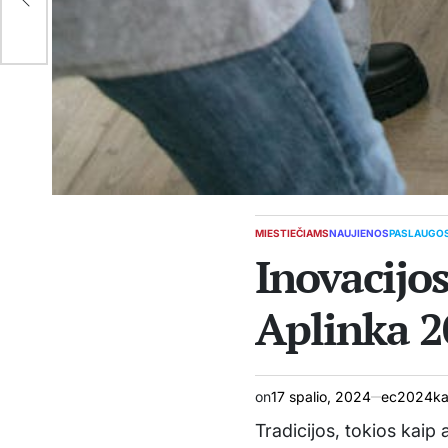
MIESTIEČIAMS
NAUJIENOS
PASLAUGO
POSTED
Inovacijos
IN
Aplinka 2
on
17 spalio, 2024
ec2024kau
Tradicijos, tokios kaip