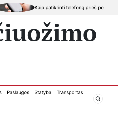
p patikrinti telefoną prieš perkant naudotą įrenginį K
 čiuožimo
s
Paslaugos
Statyba
Transportas