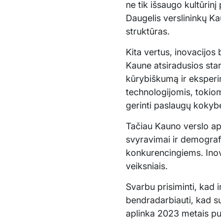
ne tik išsaugo kultūrin
Daugelis verslininkų Kau
struktūras.
Kita vertus, inovacijos 
Kaune atsiradusios sta
kūrybiškumą ir eksperi
technologijomis, tokiomi
gerinti paslaugų kokyb
Tačiau Kauno verslo apl
svyravimai ir demografin
konkurencingiems. Inov
veiksniais.
Svarbu prisiminti, kad i
bendradarbiauti, kad su
aplinka 2023 metais puik