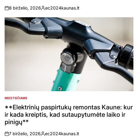
8 birželio, 2026
ec2024kaunas.lt
on
Posted
by
MIESTIEČIAMS
POSTED
IN
**Elektrinių paspirtukų remontas Kaune: kur
ir kada kreiptis, kad sutaupytumėte laiko ir
pinigų**
7 birželio, 2026
ec2024kaunas.lt
on
Posted