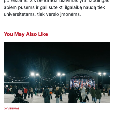
poreikiams. Šis bendradarbiavimas yra naudingas
abiem pusėms ir gali suteikti ilgalaikę naudą tiek
universitetams, tiek verslo įmonėms.
You May Also Like
GYVENIMAS
POSTED
IN