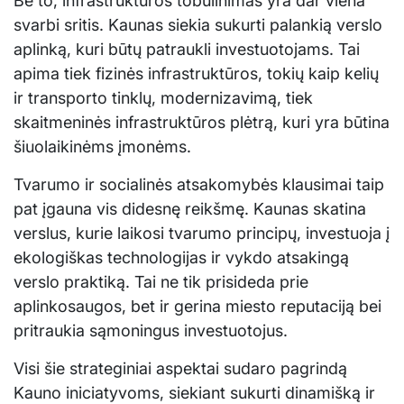
Be to, infrastruktūros tobulinimas yra dar viena
svarbi sritis. Kaunas siekia sukurti palankią verslo
aplinką, kuri būtų patraukli investuotojams. Tai
apima tiek fizinės infrastruktūros, tokių kaip kelių
ir transporto tinklų, modernizavimą, tiek
skaitmeninės infrastruktūros plėtrą, kuri yra būtina
šiuolaikinėms įmonėms.
Tvarumo ir socialinės atsakomybės klausimai taip
pat įgauna vis didesnę reikšmę. Kaunas skatina
verslus, kurie laikosi tvarumo principų, investuoja į
ekologiškas technologijas ir vykdo atsakingą
verslo praktiką. Tai ne tik prisideda prie
aplinkosaugos, bet ir gerina miesto reputaciją bei
pritraukia sąmoningus investuotojus.
Visi šie strateginiai aspektai sudaro pagrindą
Kauno iniciatyvoms, siekiant sukurti dinamišką ir