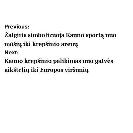
by
Navigacija
Previous:
Žalgiris simbolizuoja Kauno sportą nuo
tarp
mūšių iki krepšinio arenų
įrašų
Next:
Kauno krepšinio palikimas nuo gatvės
aikštelių iki Europos viršūnių