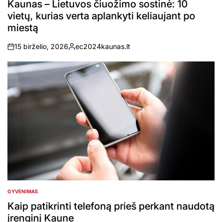
Kaunas – Lietuvos čiuožimo sostinė: 10
vietų, kurias verta aplankyti keliaujant po
miestą
15 birželio, 2026
ec2024kaunas.lt
on
Posted
by
GYVENIMAS
POSTED
IN
Kaip patikrinti telefoną prieš perkant naudotą
įrenginį Kaune