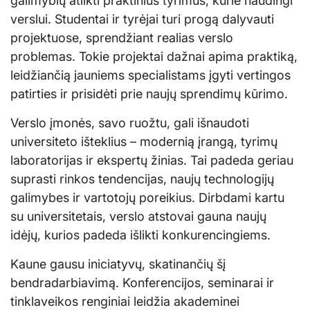
galimybių atlikti praktinius tyrimus, kurie naudingi
verslui. Studentai ir tyrėjai turi progą dalyvauti
projektuose, sprendžiant realias verslo
problemas. Tokie projektai dažnai apima praktiką,
leidžiančią jauniems specialistams įgyti vertingos
patirties ir prisidėti prie naujų sprendimų kūrimo.
Verslo įmonės, savo ruožtu, gali išnaudoti
universiteto išteklius – modernią įrangą, tyrimų
laboratorijas ir ekspertų žinias. Tai padeda geriau
suprasti rinkos tendencijas, naujų technologijų
galimybes ir vartotojų poreikius. Dirbdami kartu
su universitetais, verslo atstovai gauna naujų
idėjų, kurios padeda išlikti konkurencingiems.
Kaune gausu iniciatyvų, skatinančių šį
bendradarbiavimą. Konferencijos, seminarai ir
tinklaveikos renginiai leidžia akademinei