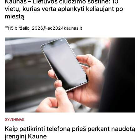
Kaunas – Lietuvos čiuožimo sostinė: 10
vietų, kurias verta aplankyti keliaujant po
miestą
15 birželio, 2026
ec2024kaunas.lt
on
Posted
by
GYVENIMAS
POSTED
IN
Kaip patikrinti telefoną prieš perkant naudotą
įrenginį Kaune