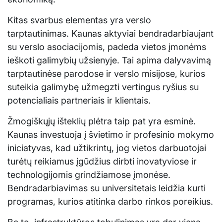
Kitas svarbus elementas yra verslo
tarptautinimas. Kaunas aktyviai bendradarbiaujant
su verslo asociacijomis, padeda vietos įmonėms
ieškoti galimybių užsienyje. Tai apima dalyvavimą
tarptautinėse parodose ir verslo misijose, kurios
suteikia galimybę užmegzti vertingus ryšius su
potencialiais partneriais ir klientais.
Žmogiškųjų išteklių plėtra taip pat yra esminė.
Kaunas investuoja į švietimo ir profesinio mokymo
iniciatyvas, kad užtikrintų, jog vietos darbuotojai
turėtų reikiamus įgūdžius dirbti inovatyviose ir
technologijomis grindžiamose įmonėse.
Bendradarbiavimas su universitetais leidžia kurti
programas, kurios atitinka darbo rinkos poreikius.