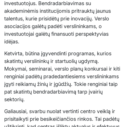
investuotojus. Bendradarbiavimas su
akademinėmis institucijomis pritrauktų jaunus
talentus, kurie prisidėtų prie inovacijų. Verslo
asociacijos galėtų padėti verslininkams, o
investuotojai galėtų finansuoti perspektyvias
idėjas.
Ketvirta, būtina įgyvendinti programas, kurios
skatintų verslininkų ir startuolių ugdymą.
Mokymai, seminarai, verslo planų konkursai ir kiti
renginiai padėtų pradedantiesiems verslininkams
įgyti reikiamų žinių ir įgūdžių. Tokie renginiai taip
pat skatintų bendradarbiavimą tarp įvairių
sektorių.
Galiausiai, svarbu nuolat vertinti centro veiklą ir
prisitaikyti prie besikeičiančios rinkos. Tai padėtų
užtikrinti, kad centras išliktų aktualus ir efektyvus,