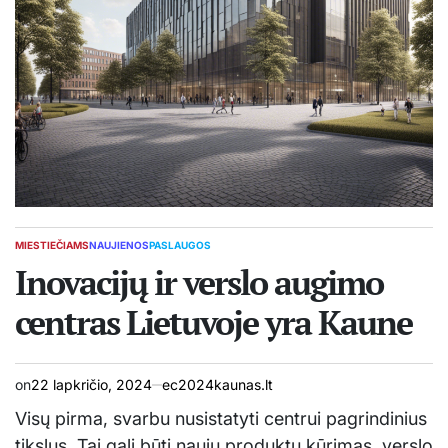
MIESTIEČIAMS
NAUJIENOS
PASLAUGOS
POSTED
IN
Inovacijų ir verslo augimo
centras Lietuvoje yra Kaune
on
22 lapkričio, 2024
ec2024kaunas.lt
Visų pirma, svarbu nusistatyti centrui pagrindinius
tikslus. Tai gali būti naujų produktų kūrimas, verslo