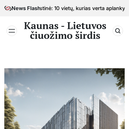
Skip
žimo sostinė: 10 vietų, kurias verta aplankyti keliauj
News Flash
to
content
Kaunas - Lietuvos
čiuožimo širdis