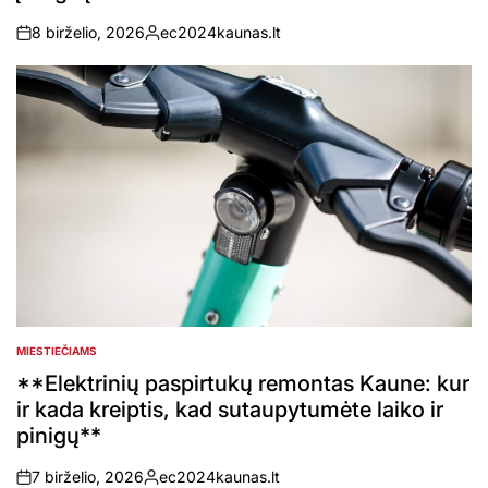
8 birželio, 2026
ec2024kaunas.lt
on
Posted
by
MIESTIEČIAMS
POSTED
IN
**Elektrinių paspirtukų remontas Kaune: kur
ir kada kreiptis, kad sutaupytumėte laiko ir
pinigų**
7 birželio, 2026
ec2024kaunas.lt
on
Posted