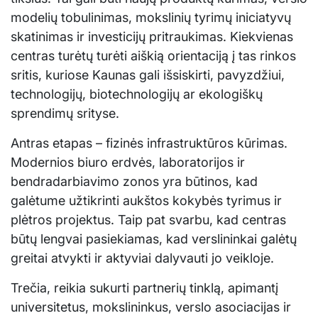
modelių tobulinimas, mokslinių tyrimų iniciatyvų
skatinimas ir investicijų pritraukimas. Kiekvienas
centras turėtų turėti aiškią orientaciją į tas rinkos
sritis, kuriose Kaunas gali išsiskirti, pavyzdžiui,
technologijų, biotechnologijų ar ekologiškų
sprendimų srityse.
Antras etapas – fizinės infrastruktūros kūrimas.
Modernios biuro erdvės, laboratorijos ir
bendradarbiavimo zonos yra būtinos, kad
galėtume užtikrinti aukštos kokybės tyrimus ir
plėtros projektus. Taip pat svarbu, kad centras
būtų lengvai pasiekiamas, kad verslininkai galėtų
greitai atvykti ir aktyviai dalyvauti jo veikloje.
Trečia, reikia sukurti partnerių tinklą, apimantį
universitetus, mokslininkus, verslo asociacijas ir