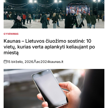
GYVENIMAS
POSTED
IN
Kaunas – Lietuvos čiuožimo sostinė: 10
vietų, kurias verta aplankyti keliaujant po
miestą
15 birželio, 2026
ec2024kaunas.lt
on
Posted
by