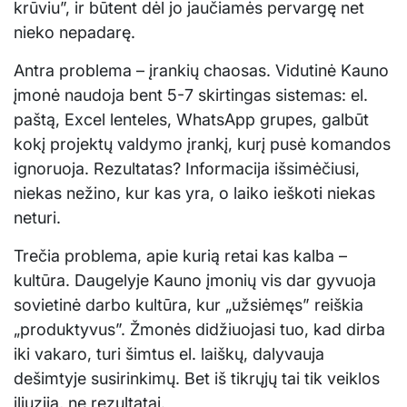
krūviu”, ir būtent dėl jo jaučiamės pervargę net
nieko nepadarę.
Antra problema – įrankių chaosas. Vidutinė Kauno
įmonė naudoja bent 5-7 skirtingas sistemas: el.
paštą, Excel lenteles, WhatsApp grupes, galbūt
kokį projektų valdymo įrankį, kurį pusė komandos
ignoruoja. Rezultatas? Informacija išsimėčiusi,
niekas nežino, kur kas yra, o laiko ieškoti niekas
neturi.
Trečia problema, apie kurią retai kas kalba –
kultūra. Daugelyje Kauno įmonių vis dar gyvuoja
sovietinė darbo kultūra, kur „užsiėmęs” reiškia
„produktyvus”. Žmonės didžiuojasi tuo, kad dirba
iki vakaro, turi šimtus el. laiškų, dalyvauja
dešimtyje susirinkimų. Bet iš tikrųjų tai tik veiklos
iliuzija, ne rezultatai.