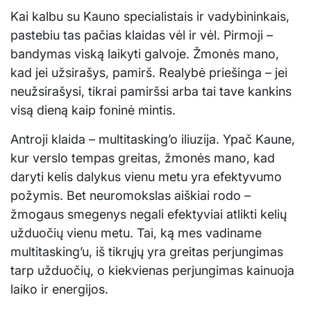
Kai kalbu su Kauno specialistais ir vadybininkais,
pastebiu tas pačias klaidas vėl ir vėl. Pirmoji –
bandymas viską laikyti galvoje. Žmonės mano,
kad jei užsirašys, pamirš. Realybė priešinga – jei
neužsirašysi, tikrai pamiršsi arba tai tave kankins
visą dieną kaip foninė mintis.
Antroji klaida – multitasking’o iliuzija. Ypač Kaune,
kur verslo tempas greitas, žmonės mano, kad
daryti kelis dalykus vienu metu yra efektyvumo
požymis. Bet neuromokslas aiškiai rodo –
žmogaus smegenys negali efektyviai atlikti kelių
užduočių vienu metu. Tai, ką mes vadiname
multitasking’u, iš tikrųjų yra greitas perjungimas
tarp užduočių, o kiekvienas perjungimas kainuoja
laiko ir energijos.