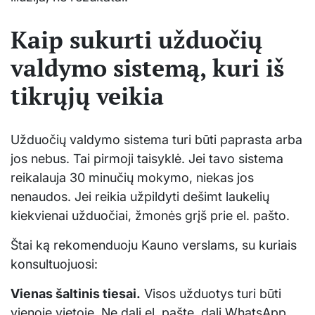
Kaip sukurti užduočių
valdymo sistemą, kuri iš
tikrųjų veikia
Užduočių valdymo sistema turi būti paprasta arba
jos nebus. Tai pirmoji taisyklė. Jei tavo sistema
reikalauja 30 minučių mokymo, niekas jos
nenaudos. Jei reikia užpildyti dešimt laukelių
kiekvienai užduočiai, žmonės grįš prie el. pašto.
Štai ką rekomenduoju Kauno verslams, su kuriais
konsultuojuosi:
Vienas šaltinis tiesai.
Visos užduotys turi būti
vienoje vietoje. Ne dalį el. pašte, dalį WhatsApp,