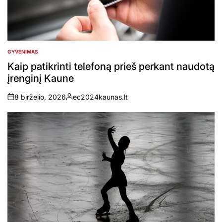
GYVENIMAS
POSTED
IN
Kaip patikrinti telefoną prieš perkant naudotą
įrenginį Kaune
8 birželio, 2026
ec2024kaunas.lt
on
Posted
by