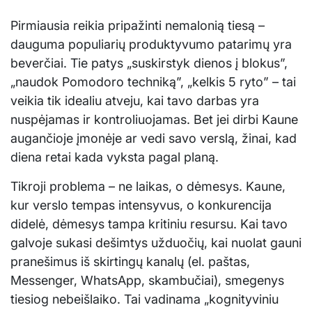
Pirmiausia reikia pripažinti nemalonią tiesą –
dauguma populiarių produktyvumo patarimų yra
beverčiai. Tie patys „suskirstyk dienos į blokus”,
„naudok Pomodoro techniką”, „kelkis 5 ryto” – tai
veikia tik idealiu atveju, kai tavo darbas yra
nuspėjamas ir kontroliuojamas. Bet jei dirbi Kaune
augančioje įmonėje ar vedi savo verslą, žinai, kad
diena retai kada vyksta pagal planą.
Tikroji problema – ne laikas, o dėmesys. Kaune,
kur verslo tempas intensyvus, o konkurencija
didelė, dėmesys tampa kritiniu resursu. Kai tavo
galvoje sukasi dešimtys užduočių, kai nuolat gauni
pranešimus iš skirtingų kanalų (el. paštas,
Messenger, WhatsApp, skambučiai), smegenys
tiesiog nebeišlaiko. Tai vadinama „kognityviniu