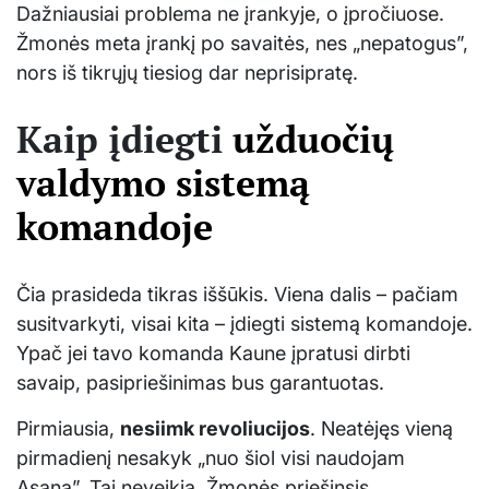
Dažniausiai problema ne įrankyje, o įpročiuose.
Žmonės meta įrankį po savaitės, nes „nepatogus”,
nors iš tikrųjų tiesiog dar neprisipratę.
Kaip įdiegti
užduočių
valdymo sistemą
komandoje
Čia prasideda tikras iššūkis. Viena dalis – pačiam
susitvarkyti, visai kita – įdiegti sistemą komandoje.
Ypač jei tavo komanda Kaune įpratusi dirbti
savaip, pasipriešinimas bus garantuotas.
Pirmiausia,
nesiimk revoliucijos
. Neatėjęs vieną
pirmadienį nesakyk „nuo šiol visi naudojam
Asana”. Tai neveikia. Žmonės priešinsis,