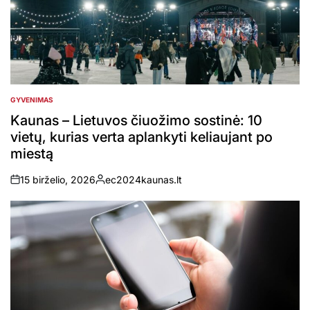
GYVENIMAS
POSTED
IN
Kaunas – Lietuvos čiuožimo sostinė: 10
vietų, kurias verta aplankyti keliaujant po
miestą
15 birželio, 2026
ec2024kaunas.lt
on
Posted
by