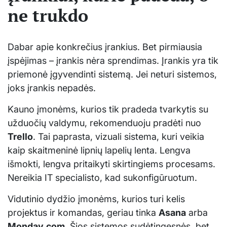
ne trukdo
Dabar apie konkrečius įrankius. Bet pirmiausia
įspėjimas – įrankis nėra sprendimas. Įrankis yra tik
priemonė įgyvendinti sistemą. Jei neturi sistemos,
joks įrankis nepadės.
Kauno įmonėms, kurios tik pradeda tvarkytis su
užduočių valdymu, rekomenduoju pradėti nuo
Trello
. Tai paprasta, vizuali sistema, kuri veikia
kaip skaitmeninė lipnių lapelių lenta. Lengva
išmokti, lengva pritaikyti skirtingiems procesams.
Nereikia IT specialisto, kad sukonfigūruotum.
Vidutinio dydžio įmonėms, kurios turi kelis
projektus ir komandas, geriau tinka
Asana
arba
Monday.com
. Šios sistemos sudėtingesnės, bet