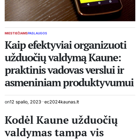
MIESTIEČIAMS
PASLAUGOS
POSTED
IN
Kaip efektyviai organizuoti
užduočių valdymą Kaune:
praktinis vadovas verslui ir
asmeniniam produktyvumui
on
12 spalio, 2023
ec2024kaunas.lt
Kodėl Kaune užduočių
valdymas tampa vis