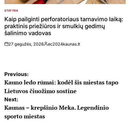
STATYBA
POSTED
IN
Kaip pailginti perforatoriaus tarnavimo laiką:
praktinis priežiūros ir smulkių gedimų
šalinimo vadovas
27 gegužės, 2026
ec2024kaunas.lt
on
Posted
by
Navigacija
Previous:
Kauno ledo rūmai: kodėl šis miestas tapo
tarp
Lietuvos čiuožimo sostine
įrašų
Next:
Kaunas – krepšinio Meka. Legendinio
sporto miestas