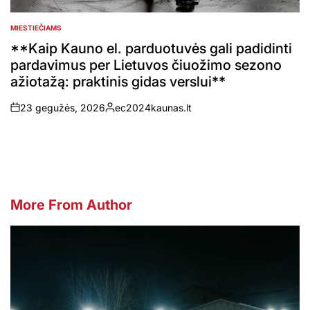
MIESTIEČIAMS
POSTED
IN
**Kaip Kauno el. parduotuvės gali padidinti
pardavimus per Lietuvos čiuožimo sezono
ažiotažą: praktinis gidas verslui**
23 gegužės, 2026
ec2024kaunas.lt
on
Posted
by
More From Author