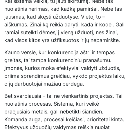
Kai sistema veikia, tu jauti skirtumą. Nebe tas
nuolatinis nerimas, kad kažką pamiršai. Nebe tas
jausmas, kad skęsti užduotyse. Vietoj to –
aiškumas. Žinai ką reikia daryti, kada ir kodėl. Gali
ramiai sutelkti dėmesį į vieną užduotį, nes žinai,
kad visos kitos yra užfiksuotos ir jų nepamiršite.
Kauno versle, kur konkurencija aštri ir tempas
greitas, tai tampa konkurenciniu pranašumu.
Įmonės, kurios moka efektyviai valdyti užduotis,
priima sprendimus greičiau, vykdo projektus laiku,
o jų darbuotojai mažiau perdega.
Bet svarbiausia – tai ne vienkartinis projektas. Tai
nuolatinis procesas. Sistema, kuri veikė
praėjusiais metais, gali nebetikti šiandien.
Komanda auga, procesai keičiasi, prioritetai kinta.
Efektyvus užduočių valdymas reiškia nuolat