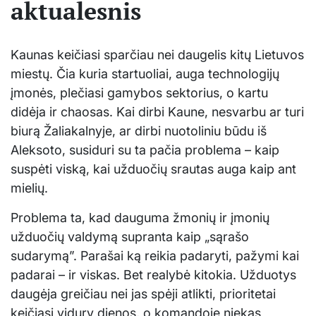
aktualesnis
Kaunas keičiasi sparčiau nei daugelis kitų Lietuvos
miestų. Čia kuria startuoliai, auga technologijų
įmonės, plečiasi gamybos sektorius, o kartu
didėja ir chaosas. Kai dirbi Kaune, nesvarbu ar turi
biurą Žaliakalnyje, ar dirbi nuotoliniu būdu iš
Aleksoto, susiduri su ta pačia problema – kaip
suspėti viską, kai užduočių srautas auga kaip ant
mielių.
Problema ta, kad dauguma žmonių ir įmonių
užduočių valdymą supranta kaip „sąrašo
sudarymą”. Parašai ką reikia padaryti, pažymi kai
padarai – ir viskas. Bet realybė kitokia. Užduotys
daugėja greičiau nei jas spėji atlikti, prioritetai
keičiasi vidury dienos, o komandoje niekas