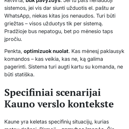
Ketvirta,
būk pavyzdys
. Jei tu pats nenaudoji
sistemos, jei vis dar siunti užduotis el. paštu ar
WhatsApp, niekas kitas jos nenaudos. Turi būti
griežtas – visos užduotys tik per sistemą.
Pradžioje bus nepatogu, bet po mėnesio taps
įpročiu.
Penkta,
optimizuok nuolat
. Kas mėnesį paklausyk
komandos – kas veikia, kas ne, ką galima
pagerinti. Sistema turi augti kartu su komanda, ne
būti statiška.
Specifiniai scenarijai
Kauno verslo kontekste
Kaune yra keletas specifinių situacijų, kurias