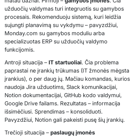
matau dažnai. Pirmoji –
gamybos įmonės
. Čia
užduočių valdymas turi integruotis su gamybos
procesais. Rekomenduoju sistemą, kuri leidžia
sujungti planavimą su vykdymu – pavyzdžiui,
Monday.com su gamybos moduliu arba
specializuotas ERP su užduočių valdymo
funkcijomis.
Antroji situacija –
IT startuoliai
. Čia problema
paprastai ne įrankių trūkumas (IT žmonės mėgsta
įrankius), o per daug jų. Mačiau komandas, kurios
naudoja Jira užduotims, Slack komunikacijai,
Notion dokumentacijai, GitHub kodo valdymui,
Google Drive failams. Rezultatas – informacija
išsimėčiusi. Sprendimas – konsoliduoti.
Pavyzdžiui, Notion gali pakeisti pusę šių įrankių.
Trečioji situacija –
paslaugų įmonės