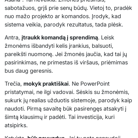
sabotažuos, grįš prie senų būdų. Vietoj to, pradėk
nuo mažo projekto ar komandos. Įrodyk, kad
sistema veikia, parodyk rezultatus, tada plėsk.
Antra,
įtraukk komandą į sprendimą
. Leisk
žmonėms išbandyti kelis įrankius, balsuoti,
pareikšti nuomonę. Jei žmonės jaučia, kad tai jų
pasirinkimas, ne primestas iš viršaus, priėmimas
bus daug geresnis.
Trečia,
mokyk praktiškai
. Ne PowerPoint
pristatymai, ne ilgi vadovai. Sėskis su žmonėmis,
sukurk jų realias užduotis sistemoje, parodyk kaip
naudoti. Pirmą savaitę būk pasirengęs atsakyti į
šimtą klausimų ir padėti. Tai investicija, kuri
atsipirks.