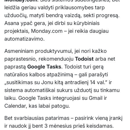
leidžia geriau valdyti priklausomybes tarp
užduočių, matyti bendrą vaizdą, sekti progresą.
Asana ypač gera, jei dirbi su kūrybiniais
projektais, Monday.com – jei reikia daugiau
automatizavimo.
Asmeniniam produktyvumui, jei nori kažko
paprastesnio, rekomenduoju
Todoist
arba net
paprastą
Google Tasks
. Todoist turi gerą
natūralios kalbos atpažinimą – gali parašyti
„susitikimas su Jonu kitą antradienį 14 val.” ir
sistema automatiškai sukurs užduotį su tinkamu
laiku. Google Tasks integruojasi su Gmail ir
Calendar, kas labai patogu.
Bet svarbiausias patarimas – pasirink vieną įrankį
ir naudok jį bent 3 mėnesius prieš keisdamas.