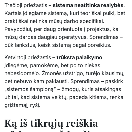
Trečioji priežastis –
sistema neatitinka realybės
.
Kartais įdiegiame sistemą, kuri teoriškai puiki, bet
praktiškai netinka mūsų darbo specifikai.
Pavyzdžiui, per daug orientuota į projektus, kai
mūsų darbas daugiau operatyvus. Sprendimas –
būk lankstus, keisk sistemą pagal poreikius.
Ketvirtoji priežastis –
trūksta palaikymo
.
Įdiegėme, pamokėme, bet po to niekas
nebesidomėjo. Žmonės užstrigo, turėjo klausimų,
bet nebuvo kam paklausti. Sprendimas – paskirk
„sistemos šampioną” – žmogų, kuris atsakingas
už tai, kad sistema veiktų, padeda kitiems, renka
grįžtamąjį ryšį.
Ką iš tikrųjų reiškia