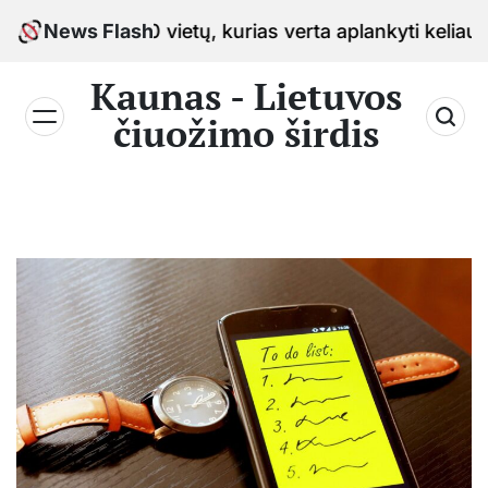
Skip
ė: 10 vietų, kurias verta aplankyti keliaujant po mies
News Flash
to
content
Kaunas - Lietuvos
čiuožimo širdis