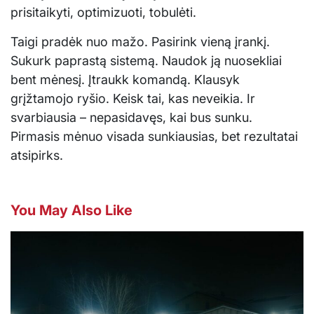
prisitaikyti, optimizuoti, tobulėti.
Taigi pradėk nuo mažo. Pasirink vieną įrankį.
Sukurk paprastą sistemą. Naudok ją nuosekliai
bent mėnesį. Įtraukk komandą. Klausyk
grįžtamojo ryšio. Keisk tai, kas neveikia. Ir
svarbiausia – nepasidavęs, kai bus sunku.
Pirmasis mėnuo visada sunkiausias, bet rezultatai
atsipirks.
You May Also Like