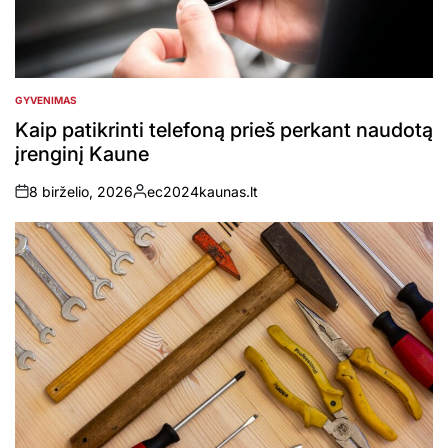
GYVENIMAS
POSTED
IN
Kaip patikrinti telefoną prieš perkant naudotą
įrenginį Kaune
8 birželio, 2026
ec2024kaunas.lt
on
Posted
by