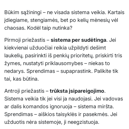
Būkim sąžiningi – ne visada sistema veikia. Kartais
įdiegiame, stengiamės, bet po kelių mėnesių vėl
chaosas. Kodėl taip nutinka?
Pirmoji priežastis –
sistema per sudėtinga
. Jei
kiekvienai užduočiai reikia užpildyti dešimt
laukelių, pasirinkti iš penkių prioritetų, priskirti tris
žymes, nustatyti priklausomybes – niekas to
nedarys. Sprendimas – supaprastink. Palikite tik
tai, kas būtina.
Antroji priežastis –
trūksta įsipareigojimo
.
Sistema veikia tik jei visi ja naudojasi. Jei vadovas
ar dalis komandos ignoruoja – sistema miršta.
Sprendimas – aiškios taisyklės ir pasekmės. Jei
užduotis nėra sistemoje, ji neegzistuoja.