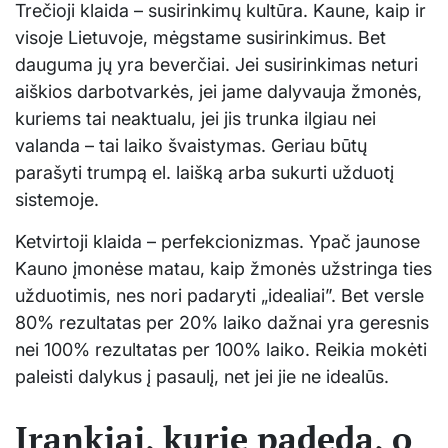
Trečioji klaida – susirinkimų kultūra. Kaune, kaip ir
visoje Lietuvoje, mėgstame susirinkimus. Bet
dauguma jų yra beverčiai. Jei susirinkimas neturi
aiškios darbotvarkės, jei jame dalyvauja žmonės,
kuriems tai neaktualu, jei jis trunka ilgiau nei
valanda – tai laiko švaistymas. Geriau būtų
parašyti trumpą el. laišką arba sukurti užduotį
sistemoje.
Ketvirtoji klaida – perfekcionizmas. Ypač jaunose
Kauno įmonėse matau, kaip žmonės užstringa ties
užduotimis, nes nori padaryti „idealiai”. Bet versle
80% rezultatas per 20% laiko dažnai yra geresnis
nei 100% rezultatas per 100% laiko. Reikia mokėti
paleisti dalykus į pasaulį, net jei jie ne idealūs.
Įrankiai, kurie padeda, o