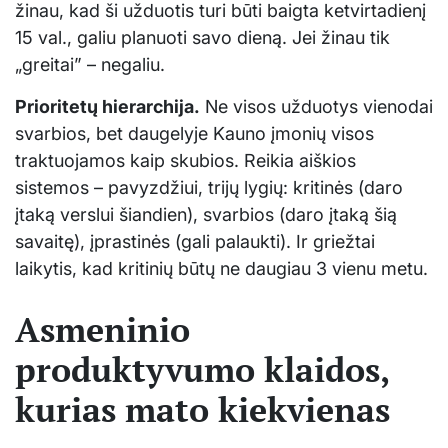
žinau, kad ši užduotis turi būti baigta ketvirtadienį
15 val., galiu planuoti savo dieną. Jei žinau tik
„greitai” – negaliu.
Prioritetų hierarchija.
Ne visos užduotys vienodai
svarbios, bet daugelyje Kauno įmonių visos
traktuojamos kaip skubios. Reikia aiškios
sistemos – pavyzdžiui, trijų lygių: kritinės (daro
įtaką verslui šiandien), svarbios (daro įtaką šią
savaitę), įprastinės (gali palaukti). Ir griežtai
laikytis, kad kritinių būtų ne daugiau 3 vienu metu.
Asmeninio
produktyvumo klaidos,
kurias mato kiekvienas