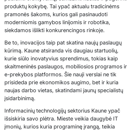
produktų kokybę. Tai ypač aktualu tradicinėms
pramonės šakoms, kurios gali pasinaudoti
moderniomis gamybos linijomis ir robotika,
siekdamos išlikti konkurencingos rinkoje.
Be to, inovacijos taip pat skatina naujų paslaugų
kūrimą. Kaune atsiranda vis daugiau startuolių,
kurie siūlo inovatyvius sprendimus, tokias kaip
skaitmeninės paslaugos, mobiliosios programos ir
e-prekybos platformos. Šie nauji verslai ne tik
prisideda prie ekonomikos augimo, bet ir kuria
naujas darbo vietas, skatindami jaunų specialistų
įsidarbinimą.
Informacinių technologijų sektorius Kaune ypač
išsiskiria savo plėtra. Mieste veikia daugybė IT
įmonių, kurios kuria programinę įrangą, teikia