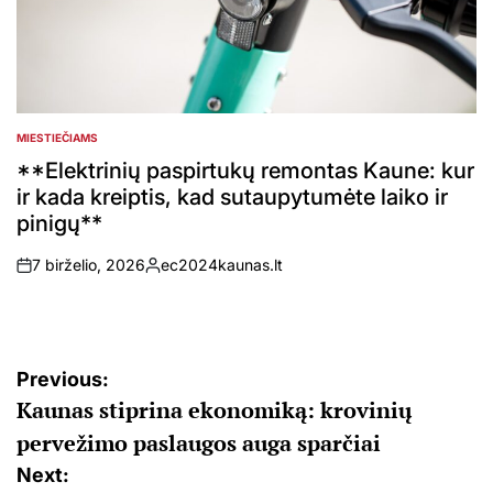
MIESTIEČIAMS
POSTED
IN
**Elektrinių paspirtukų remontas Kaune: kur
ir kada kreiptis, kad sutaupytumėte laiko ir
pinigų**
7 birželio, 2026
ec2024kaunas.lt
on
Posted
by
Navigacija
Previous:
Kaunas stiprina ekonomiką: krovinių
tarp
pervežimo paslaugos auga sparčiai
įrašų
Next: