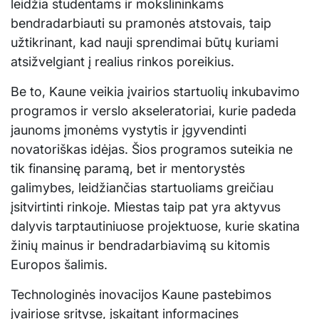
leidžia studentams ir mokslininkams
bendradarbiauti su pramonės atstovais, taip
užtikrinant, kad nauji sprendimai būtų kuriami
atsižvelgiant į realius rinkos poreikius.
Be to, Kaune veikia įvairios startuolių inkubavimo
programos ir verslo akseleratoriai, kurie padeda
jaunoms įmonėms vystytis ir įgyvendinti
novatoriškas idėjas. Šios programos suteikia ne
tik finansinę paramą, bet ir mentorystės
galimybes, leidžiančias startuoliams greičiau
įsitvirtinti rinkoje. Miestas taip pat yra aktyvus
dalyvis tarptautiniuose projektuose, kurie skatina
žinių mainus ir bendradarbiavimą su kitomis
Europos šalimis.
Technologinės inovacijos Kaune pastebimos
įvairiose srityse, įskaitant informacines