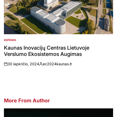
KEPŠINIS
POSTED
IN
Kaunas Inovacijų Centras Lietuvoje
Verslumo Ekosistemos Augimas
30 lapkričio, 2024
ec2024kaunas.lt
on
Posted
by
More From Author