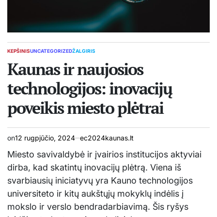
KEPŠINIS
UNCATEGORIZED
ŽALGIRIS
POSTED
IN
Kaunas ir naujosios
technologijos: inovacijų
poveikis miesto plėtrai
on
12 rugpjūčio, 2024
ec2024kaunas.lt
Miesto savivaldybė ir įvairios institucijos aktyviai
dirba, kad skatintų inovacijų plėtrą. Viena iš
svarbiausių iniciatyvų yra Kauno technologijos
universiteto ir kitų aukštųjų mokyklų indėlis į
mokslo ir verslo bendradarbiavimą. Šis ryšys