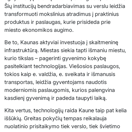
Šių institucijų bendradarbiavimas su verslu leidžia
transformuoti mokslinius atradimus į praktinius
produktus ir paslaugas, kurie prisideda prie
miesto ekonomikos augimo.
Be to, Kaunas aktyviai investuoja į skaitmeninę
infrastruktūrą. Miestas siekia tapti išmaniu miestu,
kurio tikslas – pagerinti gyvenimo kokybę
pasitelkiant technologijas. Viešosios paslaugos,
tokios kaip e. valdžia, e. sveikata ir išmanusis
transportas, leidžia gyventojams naudotis
moderniomis paslaugomis, kurios palengvina
kasdienį gyvenimą ir padeda taupyti laiką.
Kita vertus, technologijų raida Kaune taip pat kelia
iššūkių. Greitas pokyčių tempas reikalauja
nuolatinio prisitaikymo tiek verslo, tiek švietimo