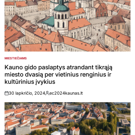
MIESTIEČIAMS
POSTED
IN
Kauno gido paslaptys atrandant tikrąją
miesto dvasią per vietinius renginius ir
kultūrinius įvykius
30 lapkričio, 2024
ec2024kaunas.lt
on
Posted
by