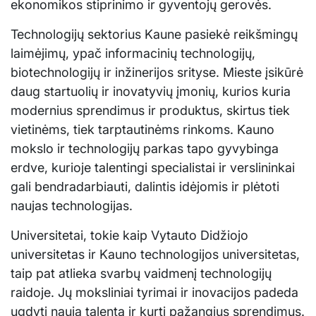
ekonomikos stiprinimo ir gyventojų gerovės.
Technologijų sektorius Kaune pasiekė reikšmingų
laimėjimų, ypač informacinių technologijų,
biotechnologijų ir inžinerijos srityse. Mieste įsikūrė
daug startuolių ir inovatyvių įmonių, kurios kuria
modernius sprendimus ir produktus, skirtus tiek
vietinėms, tiek tarptautinėms rinkoms. Kauno
mokslo ir technologijų parkas tapo gyvybinga
erdve, kurioje talentingi specialistai ir verslininkai
gali bendradarbiauti, dalintis idėjomis ir plėtoti
naujas technologijas.
Universitetai, tokie kaip Vytauto Didžiojo
universitetas ir Kauno technologijos universitetas,
taip pat atlieka svarbų vaidmenį technologijų
raidoje. Jų moksliniai tyrimai ir inovacijos padeda
ugdyti naują talentą ir kurti pažangius sprendimus.