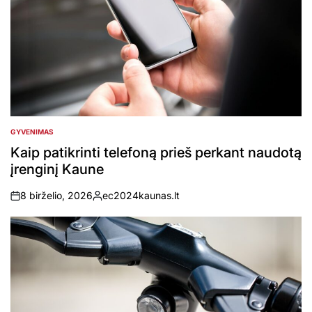
GYVENIMAS
POSTED
IN
Kaip patikrinti telefoną prieš perkant naudotą
įrenginį Kaune
8 birželio, 2026
ec2024kaunas.lt
on
Posted
by