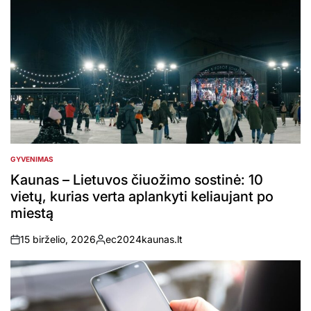
GYVENIMAS
POSTED
IN
Kaunas – Lietuvos čiuožimo sostinė: 10
vietų, kurias verta aplankyti keliaujant po
miestą
15 birželio, 2026
ec2024kaunas.lt
on
Posted
by