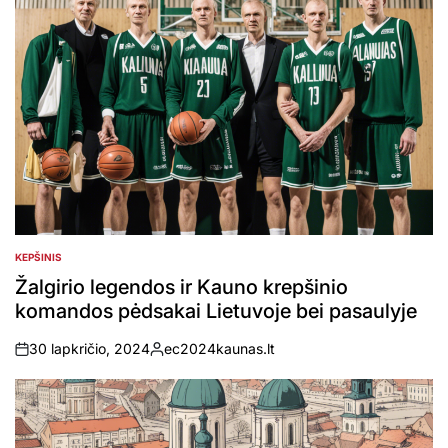
KEPŠINIS
POSTED
IN
Žalgirio legendos ir Kauno krepšinio
komandos pėdsakai Lietuvoje bei pasaulyje
30 lapkričio, 2024
ec2024kaunas.lt
on
Posted
by