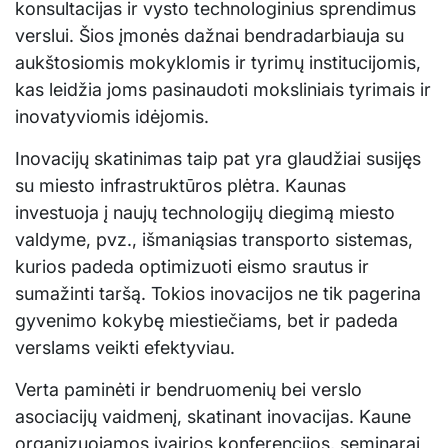
konsultacijas ir vysto technologinius sprendimus
verslui. Šios įmonės dažnai bendradarbiauja su
aukštosiomis mokyklomis ir tyrimų institucijomis,
kas leidžia joms pasinaudoti moksliniais tyrimais ir
inovatyviomis idėjomis.
Inovacijų skatinimas taip pat yra glaudžiai susijęs
su miesto infrastruktūros plėtra. Kaunas
investuoja į naujų technologijų diegimą miesto
valdyme, pvz., išmaniąsias transporto sistemas,
kurios padeda optimizuoti eismo srautus ir
sumažinti taršą. Tokios inovacijos ne tik pagerina
gyvenimo kokybę miestiečiams, bet ir padeda
verslams veikti efektyviau.
Verta paminėti ir bendruomenių bei verslo
asociacijų vaidmenį, skatinant inovacijas. Kaune
organizuojamos įvairios konferencijos, seminarai