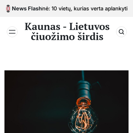
Skip
 sostinė: 10 vietų, kurias verta aplankyti keliaujant
News Flash
to
content
Kaunas - Lietuvos
čiuožimo širdis