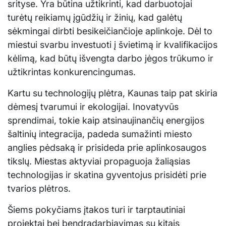
srityse. Yra būtina užtikrinti, kad darbuotojai
turėtų reikiamų įgūdžių ir žinių, kad galėtų
sėkmingai dirbti besikeičiančioje aplinkoje. Dėl to
miestui svarbu investuoti į švietimą ir kvalifikacijos
kėlimą, kad būtų išvengta darbo jėgos trūkumo ir
užtikrintas konkurencingumas.
Kartu su technologijų plėtra, Kaunas taip pat skiria
dėmesį tvarumui ir ekologijai. Inovatyvūs
sprendimai, tokie kaip atsinaujinančių energijos
šaltinių integracija, padeda sumažinti miesto
anglies pėdsaką ir prisideda prie aplinkosaugos
tikslų. Miestas aktyviai propaguoja žaliąsias
technologijas ir skatina gyventojus prisidėti prie
tvarios plėtros.
Šiems pokyčiams įtakos turi ir tarptautiniai
projektai bei bendradarbiavimas su kitais