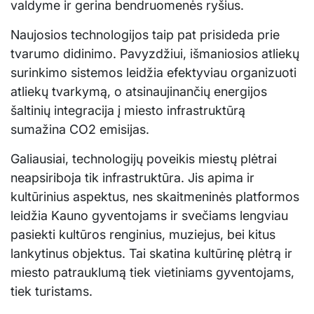
valdyme ir gerina bendruomenės ryšius.
Naujosios technologijos taip pat prisideda prie
tvarumo didinimo. Pavyzdžiui, išmaniosios atliekų
surinkimo sistemos leidžia efektyviau organizuoti
atliekų tvarkymą, o atsinaujinančių energijos
šaltinių integracija į miesto infrastruktūrą
sumažina CO2 emisijas.
Galiausiai, technologijų poveikis miestų plėtrai
neapsiriboja tik infrastruktūra. Jis apima ir
kultūrinius aspektus, nes skaitmeninės platformos
leidžia Kauno gyventojams ir svečiams lengviau
pasiekti kultūros renginius, muziejus, bei kitus
lankytinus objektus. Tai skatina kultūrinę plėtrą ir
miesto patrauklumą tiek vietiniams gyventojams,
tiek turistams.