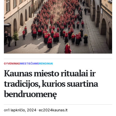
GYVENIMAS
MIESTIEČIAMS
RENGINIAI
POSTED
IN
Kaunas miesto ritualai ir
tradicijos, kurios suartina
bendruomenę
on
1 lapkričio, 2024
ec2024kaunas.lt