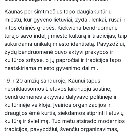
Kaunas per šimtmečius tapo daugiakultūriu
miestu, kur gyveno lietuviai, žydai, lenkai, rusai ir
kitos etninės grupės. Kiekviena bendruomenė
turėjo savo indėlį į miesto kultūrą ir tradicijas, taip
sukurdama unikalų miesto identitetą. Pavyzdžiui,
žydų bendruomenė buvo aktyvi prekybos ir
kultūros srityse, o jų papročiai ir tradicijos tapo
neatskiriama miesto gyvenimo dalimi.
19 ir 20 amžių sandūroje, Kaunui tapus
nepriklausomos Lietuvos laikinuoju sostine,
bendruomenės aktyviau dalyvavo politinėje ir
kultūrinėje veikloje. Įvairios organizacijos ir
draugijos ėmė kurtis, siekdamos stiprinti lietuvių
kultūrą ir švietimą. Tuo metu atsirado modernios
tradicijos, pavyzdžiui, švenčių organizavimas,