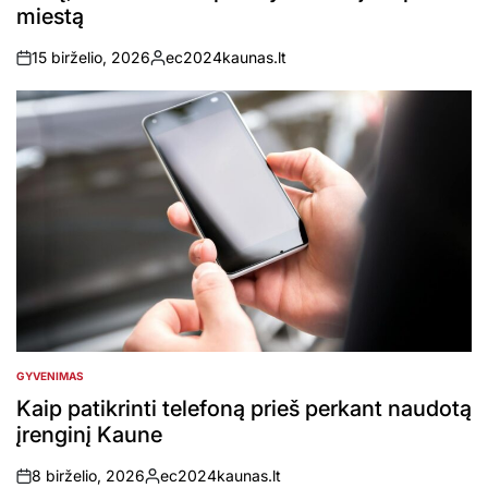
miestą
15 birželio, 2026
ec2024kaunas.lt
on
Posted
by
GYVENIMAS
POSTED
IN
Kaip patikrinti telefoną prieš perkant naudotą
įrenginį Kaune
8 birželio, 2026
ec2024kaunas.lt
on
Posted