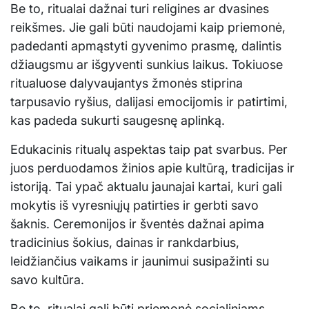
Be to, ritualai dažnai turi religines ar dvasines
reikšmes. Jie gali būti naudojami kaip priemonė,
padedanti apmąstyti gyvenimo prasmę, dalintis
džiaugsmu ar išgyventi sunkius laikus. Tokiuose
ritualuose dalyvaujantys žmonės stiprina
tarpusavio ryšius, dalijasi emocijomis ir patirtimi,
kas padeda sukurti saugesnę aplinką.
Edukacinis ritualų aspektas taip pat svarbus. Per
juos perduodamos žinios apie kultūrą, tradicijas ir
istoriją. Tai ypač aktualu jaunajai kartai, kuri gali
mokytis iš vyresniųjų patirties ir gerbti savo
šaknis. Ceremonijos ir šventės dažnai apima
tradicinius šokius, dainas ir rankdarbius,
leidžiančius vaikams ir jaunimui susipažinti su
savo kultūra.
Be to, ritualai gali būti priemonė socialiniams