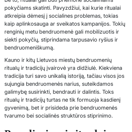
pokyčiams skatinti. Pavyzdžiui, kai kurie ritualai
atkreipia dėmesį į socialines problemas, tokias
kaip aplinkosauga ar sveikatos kampanijos. Tokių
renginių metu bendruomenė gali mobilizuotis ir
siekti pokyčių, stiprindama tarpusavio ryšius ir
bendruomeniškumą.
Kauno ir kitų Lietuvos miestų bendruomenių
ritualų ir tradicijų įvairovė yra didžiulė. Kiekviena
tradicija turi savo unikalią istoriją, tačiau visos jos
sujungia bendruomenės narius, suteikdamos
galimybę susirinkti, bendrauti ir dalintis. Toks
ritualų ir tradicijų turtas ne tik formuoja kasdienį
gyvenimą, bet ir prisideda prie bendruomenės
tvarumo bei socialinės struktūros stiprinimo.