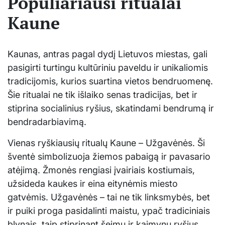
Populiariausi ritualai
Kaune
Kaunas, antras pagal dydį Lietuvos miestas, gali
pasigirti turtingu kultūriniu paveldu ir unikaliomis
tradicijomis, kurios suartina vietos bendruomenę.
Šie ritualai ne tik išlaiko senas tradicijas, bet ir
stiprina socialinius ryšius, skatindami bendrumą ir
bendradarbiavimą.
Vienas ryškiausių ritualų Kaune – Užgavėnės. Ši
šventė simbolizuoja žiemos pabaigą ir pavasario
atėjimą. Žmonės rengiasi įvairiais kostiumais,
užsideda kaukes ir eina eitynėmis miesto
gatvėmis. Užgavėnės – tai ne tik linksmybės, bet
ir puiki proga pasidalinti maistu, ypač tradiciniais
blynais, taip stiprinant šeimų ir kaimynų ryšius.