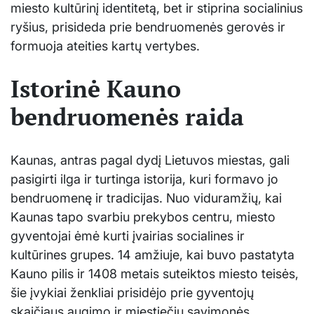
miesto kultūrinį identitetą, bet ir stiprina socialinius
ryšius, prisideda prie bendruomenės gerovės ir
formuoja ateities kartų vertybes.
Istorinė Kauno
bendruomenės raida
Kaunas, antras pagal dydį Lietuvos miestas, gali
pasigirti ilga ir turtinga istorija, kuri formavo jo
bendruomenę ir tradicijas. Nuo viduramžių, kai
Kaunas tapo svarbiu prekybos centru, miesto
gyventojai ėmė kurti įvairias socialines ir
kultūrines grupes. 14 amžiuje, kai buvo pastatyta
Kauno pilis ir 1408 metais suteiktos miesto teisės,
šie įvykiai ženkliai prisidėjo prie gyventojų
skaičiaus augimo ir miestiečių savimonės.