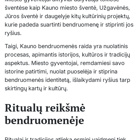
šventėse kaip Kauno miesto šventė, Užgavėnės,
Jūros šventė ir daugelyje kitų kultūrinių projektų,
kurie padeda suartinti bendruomenę ir stiprinti jos
ryšius.
Taigi, Kauno bendruomenės raida yra nuolatinis
procesas, apimantis istorijos, kultūros ir tradicijų
aspektus. Miesto gyventojai, remdamiesi savo
istorine patirtimi, nuolat puoselėja ir stiprina
bendruomenės identitetą, išlaikydami ryšius tarp
skirtingų kartų ir kultūrų.
Ritualų reikšmė
bendruomenėje
Ritualai ir tradicijos atlieka esminį vaidmenį tiek