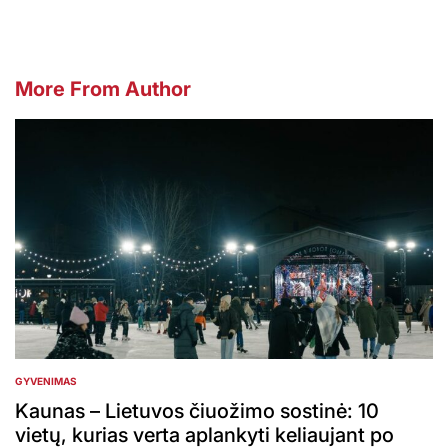
More From Author
GYVENIMAS
POSTED
IN
Kaunas – Lietuvos čiuožimo sostinė: 10
vietų, kurias verta aplankyti keliaujant po