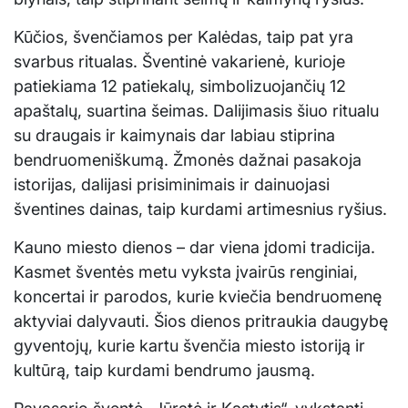
Kūčios, švenčiamos per Kalėdas, taip pat yra
svarbus ritualas. Šventinė vakarienė, kurioje
patiekiama 12 patiekalų, simbolizuojančių 12
apaštalų, suartina šeimas. Dalijimasis šiuo ritualu
su draugais ir kaimynais dar labiau stiprina
bendruomeniškumą. Žmonės dažnai pasakoja
istorijas, dalijasi prisiminimais ir dainuojasi
šventines dainas, taip kurdami artimesnius ryšius.
Kauno miesto dienos – dar viena įdomi tradicija.
Kasmet šventės metu vyksta įvairūs renginiai,
koncertai ir parodos, kurie kviečia bendruomenę
aktyviai dalyvauti. Šios dienos pritraukia daugybę
gyventojų, kurie kartu švenčia miesto istoriją ir
kultūrą, taip kurdami bendrumo jausmą.