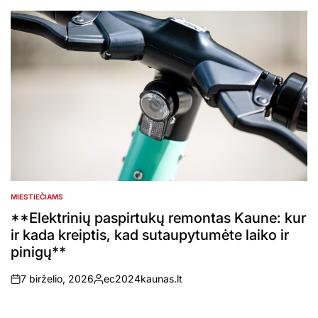
by
MIESTIEČIAMS
POSTED
IN
**Elektrinių paspirtukų remontas Kaune: kur
ir kada kreiptis, kad sutaupytumėte laiko ir
pinigų**
7 birželio, 2026
ec2024kaunas.lt
on
Posted
by