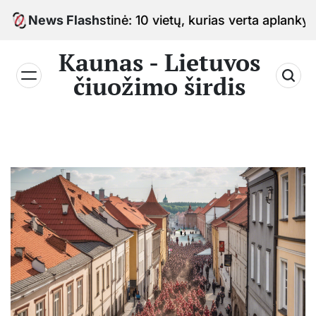
Skip
mo sostinė: 10 vietų, kurias verta aplankyti keliauja
News Flash
to
content
Kaunas - Lietuvos
čiuožimo širdis