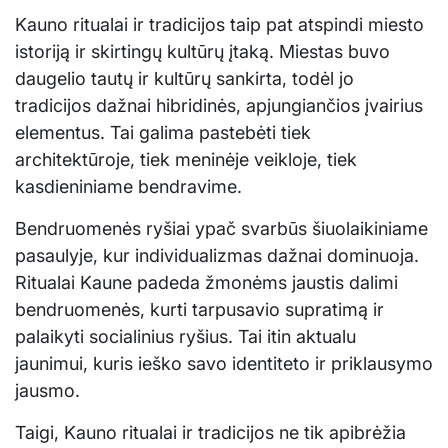
Kauno ritualai ir tradicijos taip pat atspindi miesto
istoriją ir skirtingų kultūrų įtaką. Miestas buvo
daugelio tautų ir kultūrų sankirta, todėl jo
tradicijos dažnai hibridinės, apjungiančios įvairius
elementus. Tai galima pastebėti tiek
architektūroje, tiek meninėje veikloje, tiek
kasdieniniame bendravime.
Bendruomenės ryšiai ypač svarbūs šiuolaikiniame
pasaulyje, kur individualizmas dažnai dominuoja.
Ritualai Kaune padeda žmonėms jaustis dalimi
bendruomenės, kurti tarpusavio supratimą ir
palaikyti socialinius ryšius. Tai itin aktualu
jaunimui, kuris ieško savo identiteto ir priklausymo
jausmo.
Taigi, Kauno ritualai ir tradicijos ne tik apibrėžia