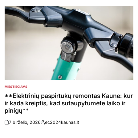
by
MIESTIEČIAMS
POSTED
IN
**Elektrinių paspirtukų remontas Kaune: kur
ir kada kreiptis, kad sutaupytumėte laiko ir
pinigų**
7 birželio, 2026
ec2024kaunas.lt
on
Posted
by