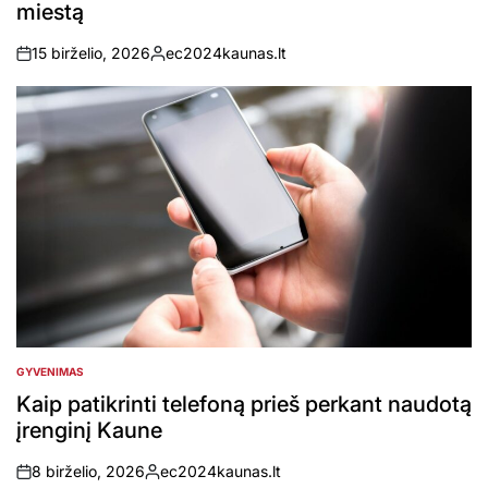
miestą
15 birželio, 2026
ec2024kaunas.lt
on
Posted
by
GYVENIMAS
POSTED
IN
Kaip patikrinti telefoną prieš perkant naudotą
įrenginį Kaune
8 birželio, 2026
ec2024kaunas.lt
on
Posted