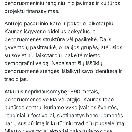
bendruomeninių renginių inicijavimas ir kultūros
projektų finansavimas.
Antrojo pasaulinio karo ir pokario laikotarpiu
Kaunas išgyveno didelius pokyčius, o
bendruomenės struktūra vėl pasikeitė. Dalis
gyventojų pasitraukė, o naujos grupės, atėjusios
su sovietiniu laikotarpiu, pakeitė miesto
demografinį veidą. Nepaisant šių iššūkių,
bendruomenė stengėsi išlaikyti savo identitetą ir
tradicijas.
Atkūrus nepriklausomybę 1990 metais,
bendruomenės veikla vėl atgijo. Kaunas tapo
kultūros centru, kuriame vyko įvairios šventės,
renginiai ir festivaliai, skatinantys bendruomenės
narių susibūrimą ir kultūrinių tradicijų puoselėjimą.
Miesto gyventojai aktyviai dalyvauja tokiose