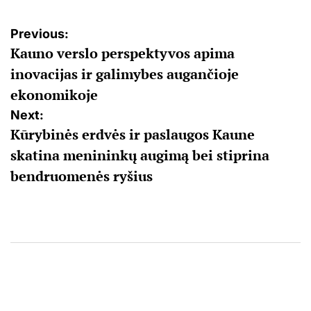
Navigacija
Previous:
Kauno verslo perspektyvos apima
tarp
inovacijas ir galimybes augančioje
įrašų
ekonomikoje
Next:
Kūrybinės erdvės ir paslaugos Kaune
skatina menininkų augimą bei stiprina
bendruomenės ryšius