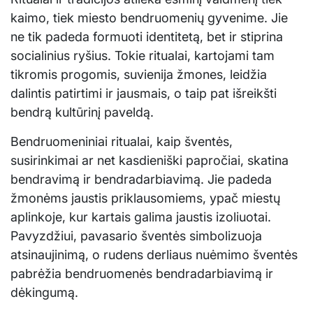
kaimo, tiek miesto bendruomenių gyvenime. Jie
ne tik padeda formuoti identitetą, bet ir stiprina
socialinius ryšius. Tokie ritualai, kartojami tam
tikromis progomis, suvienija žmones, leidžia
dalintis patirtimi ir jausmais, o taip pat išreikšti
bendrą kultūrinį paveldą.
Bendruomeniniai ritualai, kaip šventės,
susirinkimai ar net kasdieniški papročiai, skatina
bendravimą ir bendradarbiavimą. Jie padeda
žmonėms jaustis priklausomiems, ypač miestų
aplinkoje, kur kartais galima jaustis izoliuotai.
Pavyzdžiui, pavasario šventės simbolizuoja
atsinaujinimą, o rudens derliaus nuėmimo šventės
pabrėžia bendruomenės bendradarbiavimą ir
dėkingumą.