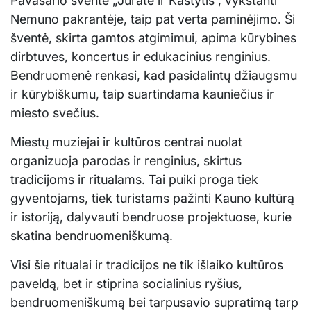
Pavasario šventė „Jūratė ir Kastytis“, vykstanti
Nemuno pakrantėje, taip pat verta paminėjimo. Ši
šventė, skirta gamtos atgimimui, apima kūrybines
dirbtuves, koncertus ir edukacinius renginius.
Bendruomenė renkasi, kad pasidalintų džiaugsmu
ir kūrybiškumu, taip suartindama kauniečius ir
miesto svečius.
Miestų muziejai ir kultūros centrai nuolat
organizuoja parodas ir renginius, skirtus
tradicijoms ir ritualams. Tai puiki proga tiek
gyventojams, tiek turistams pažinti Kauno kultūrą
ir istoriją, dalyvauti bendruose projektuose, kurie
skatina bendruomeniškumą.
Visi šie ritualai ir tradicijos ne tik išlaiko kultūros
paveldą, bet ir stiprina socialinius ryšius,
bendruomeniškumą bei tarpusavio supratimą tarp