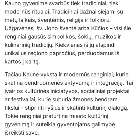
Kauno gyvenime svarbūs tiek tradiciniai, tiek
modernūs ritualai. Tradiciniai dažnai siejami su
metų laikais, šventėmis, religija ir folkloru.
Užgavėnės, šv. Jono šventė arba Kūčios – visi šie
renginiai gausūs simbolikos, šokių, muzikos ir
kulinarinių tradicijų. Kiekvienas iš jų atspindi
unikalius regiono papročius, perduodamus iš
kartos į kartą.
Tačiau Kaune vyksta ir modernūs renginiai, kurie
skatina bendruomenės aktyvumą ir integraciją. Tai
įvairios kultūrinės iniciatyvos, socialiniai projektai
ar festivaliai, kurie suburia žmones bendram
tikslui – stiprinti ryšius ir skatinti kultūrinį dialogą.
Tokie renginiai praturtina miesto kultūrinį
gyvenimą ir suteikia gyventojams galimybę
išreikšti save.