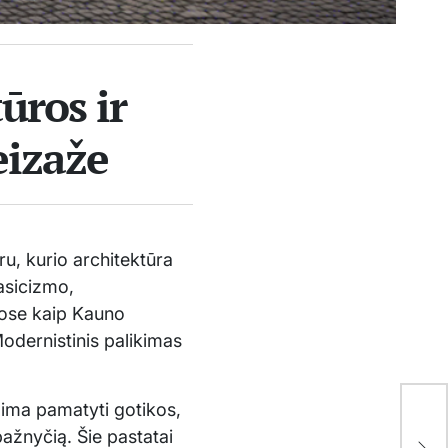
ūros ir
eizaže
u, kurio architektūra
asicizmo,
uose kaip Kauno
odernistinis palikimas
alima pamatyti gotikos,
Kai
bažnyčią. Šie pastatai
apa