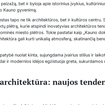
 peizažą, bet ir byloja apie istorinius įvykius, kultūrini
vo Kauno gyvenimą.
estas tapo ne tik architektūros, bet ir kultūros centru.
ktų plėtrą, kurie atspindi inovatyvias architektūros ten
nominės miesto plėtros. Tokie pastatai kaip „Kauno doka
itektūra gali kurti unikalią atmosferą, skatinančią b
atybė nuolat kinta, sujungdama įvairius stilius ir laiko
ldai ir modernios idėjos egzistuoja greta, sukurdamos u
 architektūra: naujos tenden