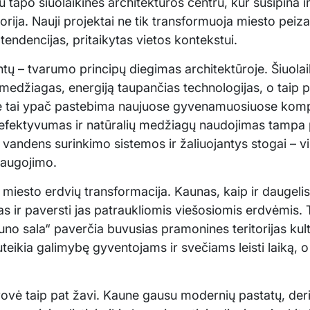
tapo šiuolaikinės architektūros centru, kur susipina 
orija. Nauji projektai ne tik transformuoja miesto peiza
tendencijas, pritaikytas vietos kontekstui.
tų – tvarumo principų diegimas architektūroje. Šiuolaik
medžiagas, energiją taupančias technologijas, o taip 
ne tai ypač pastebima naujuose gyvenamuosiuose komp
 efektyvumas ir natūralių medžiagų naudojimas tampa p
s vandens surinkimo sistemos ir žaliuojantys stogai – vi
saugojimo.
– miesto erdvių transformacija. Kaunas, kaip ir daugeli
nas ir paversti jas patraukliomis viešosiomis erdvėmis. 
o sala“ paverčia buvusias pramonines teritorijas kultūr
uteikia galimybę gyventojams ir svečiams leisti laiką, o
airovė taip pat žavi. Kaune gausu modernių pastatų, deri