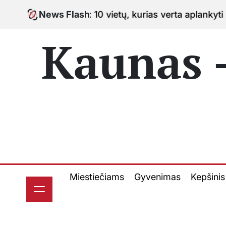
Skip
10 vietų, kurias verta aplankyti keliaujant po miestą
News Flash
to
content
Kaunas -
Miestiečiams
Gyvenimas
Kepšinis