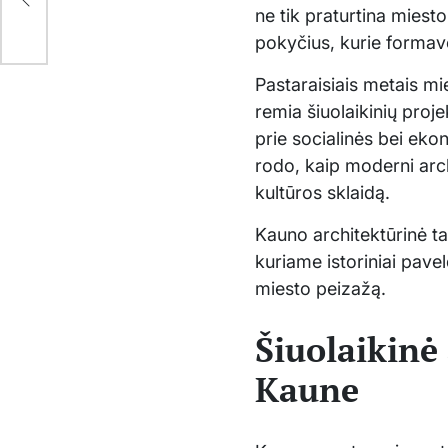
ne tik praturtina miesto
pokyčius, kurie forma
Pastaraisiais metais mi
remia šiuolaikinių proje
prie socialinės bei eko
rodo, kaip moderni arch
kultūros sklaidą.
Kauno architektūrinė tap
kuriame istoriniai pave
miesto peizažą.
Šiuolaikinė
Kaune