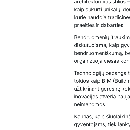
architektūrinius stilius
kaip sukurti unikalų ide
kurie naudoja tradicine
praeities ir dabarties.
Bendruomenių įtraukima
diskutuojama, kaip gyven
bendruomeniškumą, bet ir
organizuoja viešas kons
Technologijų pažanga ta
tokios kaip BIM (Build
užtikrinant geresnę ko
inovacijos atveria nauj
neįmanomos.
Kaunas, kaip šiuolaikinė
gyventojams, tiek lank