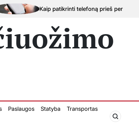
patikrinti telefoną prieš perkant naudotą įrenginį Kau
 čiuožimo
s
Paslaugos
Statyba
Transportas