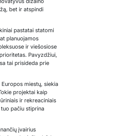
inovatyvūs dizaino
žą, bet ir atspindi
iniai pastatai statomi
pat planuojamos
leksuose ir viešosiose
rioritetas. Pavyzdžiui,
sa tai prisideda prie
s Europos miestų, siekia
Tokie projektai kaip
iniais ir rekreaciniais
 tuo pačiu stiprina
nančių įvairius