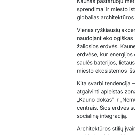
Kaunas pastaruoju metu 
sprendimai ir miesto ist
globalias architektūros 
Vienas ryškiausių akcen
naudojant ekologiškas 
žaliosios erdvės. Kau
erdvėse, kur energijos
saulės baterijos, lietau
miesto ekosistemos iš
Kita svarbi tendencija 
atgaivinti apleistas zo
„Kauno dokas“ ir „Nemun
centrais. Šios erdvės s
socialinę integraciją.
Architektūros stilių įv