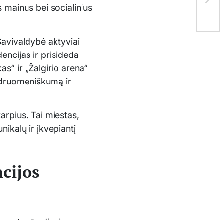
us mainus bei socialinius
kai
 Savivaldybė aktyviai
dencijas ir prisideda
s“ ir „Žalgirio arena“
endruomeniškumą ir
tarpius. Tai miestas,
nikalų ir įkvepiantį
cijos