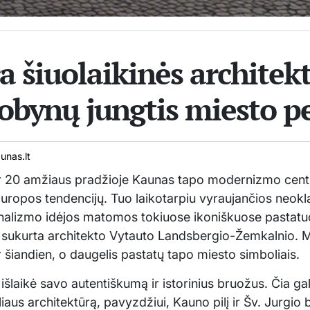
 šiuolaikinės architekt
lobynų jungtis miesto p
nas.lt
r 20 amžiaus pradžioje Kaunas tapo modernizmo centr
Europos tendencijų. Tuo laikotarpiu vyraujančios neokl
onalizmo idėjos matomos tokiuose ikoniškuose pastat
a, sukurta architekto Vytauto Landsbergio-Žemkalnio. M
r šiandien, o daugelis pastatų tapo miesto simboliais.
 išlaikė savo autentiškumą ir istorinius bruožus. Čia g
iaus architektūrą, pavyzdžiui, Kauno pilį ir Šv. Jurgio 