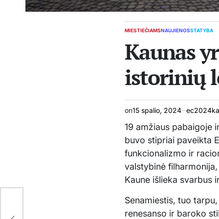
MIESTIEČIAMS
NAUJIENOS
STATYBA
POSTED
Kaunas yra
IN
istorinių 
on
15 spalio, 2024
ec2024kau
19 amžiaus pabaigoje i
buvo stipriai paveikta 
funkcionalizmo ir raci
valstybinė filharmonij
Kaune išlieka svarbus i
Senamiestis, tuo tarpu,
renesanso ir baroko stil