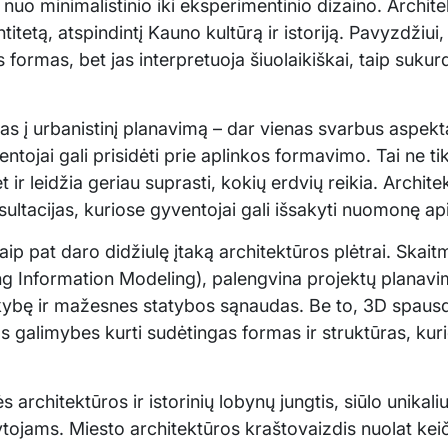
 – nuo minimalistinio iki eksperimentinio dizaino. Archit
ntitetą, atspindintį Kauno kultūrą ir istoriją. Pavyzdžiui,
s formas, bet jas interpretuoja šiuolaikiškai, taip suku
s į urbanistinį planavimą – dar vienas svarbus aspekt
tojai gali prisidėti prie aplinkos formavimo. Tai ne tik
 leidžia geriau suprasti, kokių erdvių reikia. Architek
ultacijas, kuriose gyventojai gali išsakyti nuomonę ap
ip pat daro didžiulę įtaką architektūros plėtrai. Skait
ing Information Modeling), palengvina projektų planav
kybę ir mažesnes statybos sąnaudas. Be to, 3D spausdi
as galimybes kurti sudėtingas formas ir struktūras, ku
s architektūros ir istorinių lobynų jungtis, siūlo unikaliu
ytojams. Miesto architektūros kraštovaizdis nuolat kei