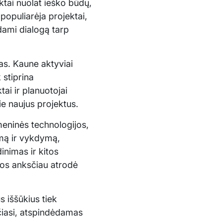
ektai nuolat ieško būdų,
 populiarėja projektai,
rdami dialogą tarp
as. Kaune aktyviai
 stiprina
tai ir planuotojai
ie naujus projektus.
meninės technologijos,
imą ir vykdymą,
nimas ir kitos
rios anksčiau atrodė
s iššūkius tiek
čiasi, atspindėdamas