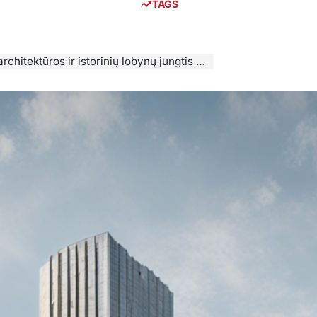
TAGS
ktūros ir istorinių lobynų jungtis miesto peizaže