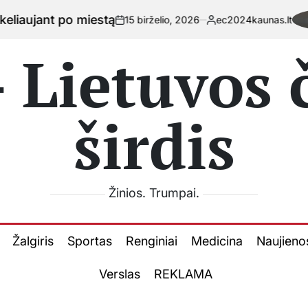
Kaip 
15 birželio, 2026
ec2024kaunas.lt
on
Posted
by
 Lietuvos
širdis
Žinios. Trumpai.
Žalgiris
Sportas
Renginiai
Medicina
Naujieno
Verslas
REKLAMA