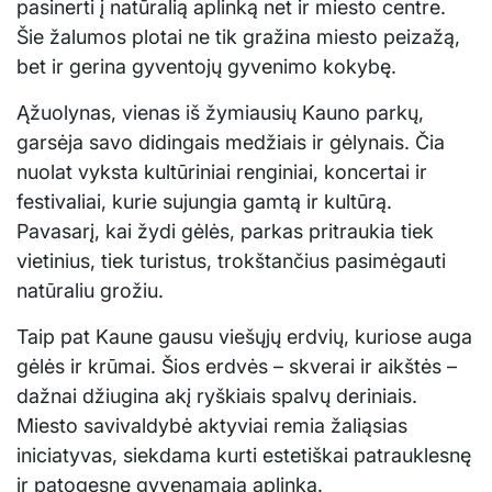
pasinerti į natūralią aplinką net ir miesto centre.
Šie žalumos plotai ne tik gražina miesto peizažą,
bet ir gerina gyventojų gyvenimo kokybę.
Ąžuolynas, vienas iš žymiausių Kauno parkų,
garsėja savo didingais medžiais ir gėlynais. Čia
nuolat vyksta kultūriniai renginiai, koncertai ir
festivaliai, kurie sujungia gamtą ir kultūrą.
Pavasarį, kai žydi gėlės, parkas pritraukia tiek
vietinius, tiek turistus, trokštančius pasimėgauti
natūraliu grožiu.
Taip pat Kaune gausu viešųjų erdvių, kuriose auga
gėlės ir krūmai. Šios erdvės – skverai ir aikštės –
dažnai džiugina akį ryškiais spalvų deriniais.
Miesto savivaldybė aktyviai remia žaliąsias
iniciatyvas, siekdama kurti estetiškai patrauklesnę
ir patogesnę gyvenamąją aplinką.