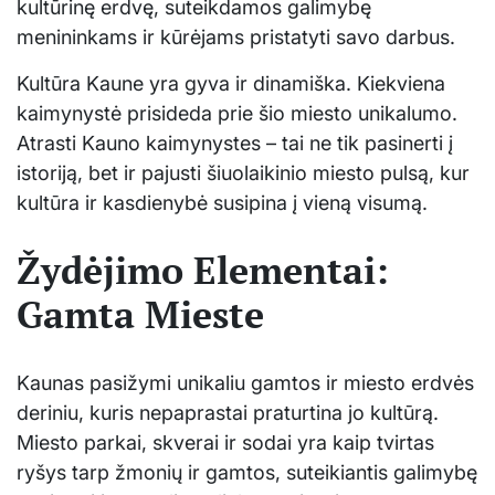
kultūrinę erdvę, suteikdamos galimybę
menininkams ir kūrėjams pristatyti savo darbus.
Kultūra Kaune yra gyva ir dinamiška. Kiekviena
kaimynystė prisideda prie šio miesto unikalumo.
Atrasti Kauno kaimynystes – tai ne tik pasinerti į
istoriją, bet ir pajusti šiuolaikinio miesto pulsą, kur
kultūra ir kasdienybė susipina į vieną visumą.
Žydėjimo Elementai:
Gamta Mieste
Kaunas pasižymi unikaliu gamtos ir miesto erdvės
deriniu, kuris nepaprastai praturtina jo kultūrą.
Miesto parkai, skverai ir sodai yra kaip tvirtas
ryšys tarp žmonių ir gamtos, suteikiantis galimybę