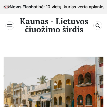
Skip
žimo sostinė: 10 vietų, kurias verta aplankyti keliauj
News Flash
to
content
Kaunas - Lietuvos
čiuožimo širdis