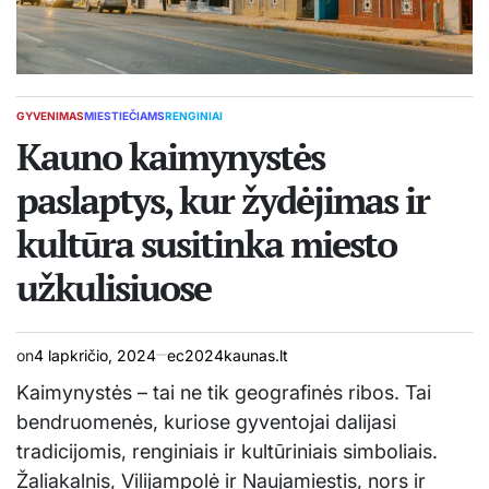
GYVENIMAS
MIESTIEČIAMS
RENGINIAI
POSTED
IN
Kauno kaimynystės
paslaptys, kur žydėjimas ir
kultūra susitinka miesto
užkulisiuose
on
4 lapkričio, 2024
ec2024kaunas.lt
Kaimynystės – tai ne tik geografinės ribos. Tai
bendruomenės, kuriose gyventojai dalijasi
tradicijomis, renginiais ir kultūriniais simboliais.
Žaliakalnis, Vilijampolė ir Naujamiestis, nors ir