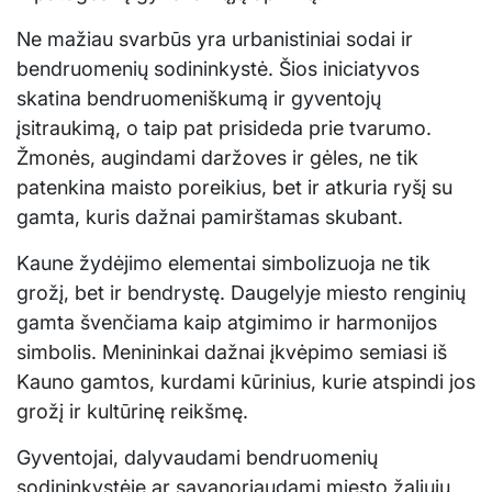
Ne mažiau svarbūs yra urbanistiniai sodai ir
bendruomenių sodininkystė. Šios iniciatyvos
skatina bendruomeniškumą ir gyventojų
įsitraukimą, o taip pat prisideda prie tvarumo.
Žmonės, augindami daržoves ir gėles, ne tik
patenkina maisto poreikius, bet ir atkuria ryšį su
gamta, kuris dažnai pamirštamas skubant.
Kaune žydėjimo elementai simbolizuoja ne tik
grožį, bet ir bendrystę. Daugelyje miesto renginių
gamta švenčiama kaip atgimimo ir harmonijos
simbolis. Menininkai dažnai įkvėpimo semiasi iš
Kauno gamtos, kurdami kūrinius, kurie atspindi jos
grožį ir kultūrinę reikšmę.
Gyventojai, dalyvaudami bendruomenių
sodininkystėje ar savanoriaudami miesto žaliųjų