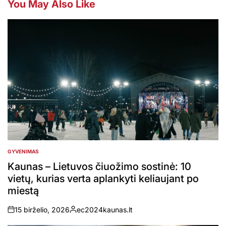
You May Also Like
GYVENIMAS
POSTED
IN
Kaunas – Lietuvos čiuožimo sostinė: 10
vietų, kurias verta aplankyti keliaujant po
miestą
15 birželio, 2026
ec2024kaunas.lt
on
Posted
by