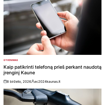
GYVENIMAS
POSTED
IN
Kaip patikrinti telefoną prieš perkant naudotą
įrenginį Kaune
8 birželio, 2026
ec2024kaunas.lt
on
Posted
by