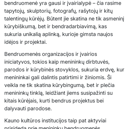
bendruomenė yra gausi ir įvairialypė – čia rasime
tapytojų, skulptorių, fotografų, rašytojų ir kitų
talentingų kūrėjų. Būtent jie skatina ne tik asmeninį
kūrybiškumą, bet ir bendradarbiavimą, kas
sukuria unikalią aplinką, kurioje gimsta naujos
idėjos ir projektai.
Bendruomenės organizacijos ir įvairios
iniciatyvos, tokios kaip menininkų dirbtuvės,
parodos ir kūrybinės stovyklos, sukuria erdvę, kur
menininkai gali dalintis patirtimi ir žiniomis. Ši
veikla ne tik skatina kūrybingumą, bet ir plečia
menininkų tinklą, leidžiant jiems susipažinti su
kitais kūrėjais, kurti bendrus projektus bei
dalyvauti parodose.
Kauno kultūros institucijos taip pat aktyviai
prisideda prie menininkų bendruomenės,