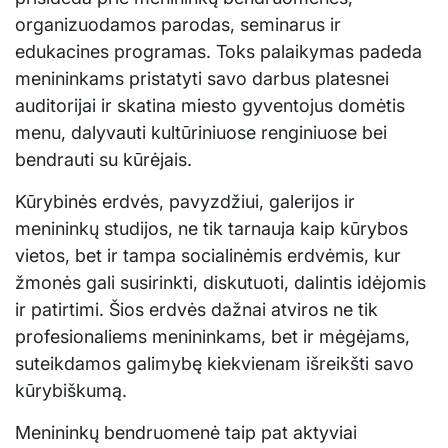
organizuodamos parodas, seminarus ir
edukacines programas. Toks palaikymas padeda
menininkams pristatyti savo darbus platesnei
auditorijai ir skatina miesto gyventojus domėtis
menu, dalyvauti kultūriniuose renginiuose bei
bendrauti su kūrėjais.
Kūrybinės erdvės, pavyzdžiui, galerijos ir
menininkų studijos, ne tik tarnauja kaip kūrybos
vietos, bet ir tampa socialinėmis erdvėmis, kur
žmonės gali susirinkti, diskutuoti, dalintis idėjomis
ir patirtimi. Šios erdvės dažnai atviros ne tik
profesionaliems menininkams, bet ir mėgėjams,
suteikdamos galimybę kiekvienam išreikšti savo
kūrybiškumą.
Menininkų bendruomenė taip pat aktyviai