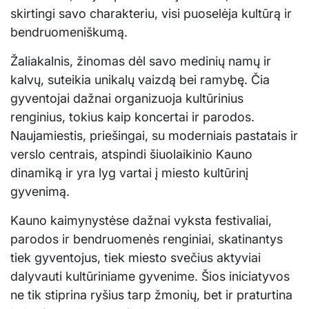
skirtingi savo charakteriu, visi puoselėja kultūrą ir
bendruomeniškumą.
Žaliakalnis, žinomas dėl savo medinių namų ir
kalvų, suteikia unikalų vaizdą bei ramybę. Čia
gyventojai dažnai organizuoja kultūrinius
renginius, tokius kaip koncertai ir parodos.
Naujamiestis, priešingai, su moderniais pastatais ir
verslo centrais, atspindi šiuolaikinio Kauno
dinamiką ir yra lyg vartai į miesto kultūrinį
gyvenimą.
Kauno kaimynystėse dažnai vyksta festivaliai,
parodos ir bendruomenės renginiai, skatinantys
tiek gyventojus, tiek miesto svečius aktyviai
dalyvauti kultūriniame gyvenime. Šios iniciatyvos
ne tik stiprina ryšius tarp žmonių, bet ir praturtina