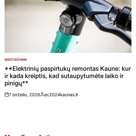
MIESTIEČIAMS
POSTED
IN
**Elektrinių paspirtukų remontas Kaune: kur
ir kada kreiptis, kad sutaupytumėte laiko ir
pinigų**
7 birželio, 2026
ec2024kaunas.lt
on
Posted
by