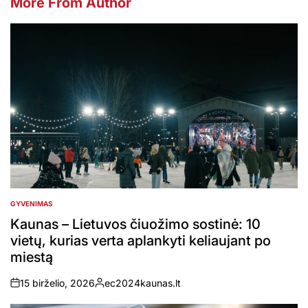
More From Author
GYVENIMAS
POSTED
IN
Kaunas – Lietuvos čiuožimo sostinė: 10
vietų, kurias verta aplankyti keliaujant po
miestą
15 birželio, 2026
ec2024kaunas.lt
on
Posted
by