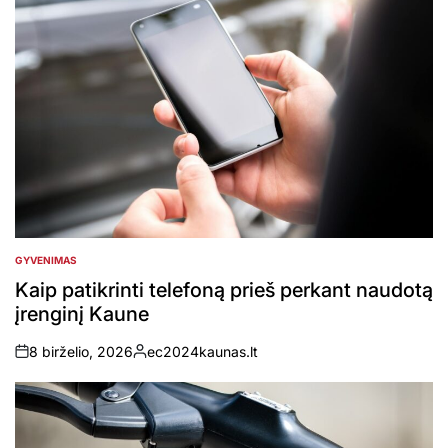
GYVENIMAS
POSTED
IN
Kaip patikrinti telefoną prieš perkant naudotą
įrenginį Kaune
8 birželio, 2026
ec2024kaunas.lt
on
Posted
by