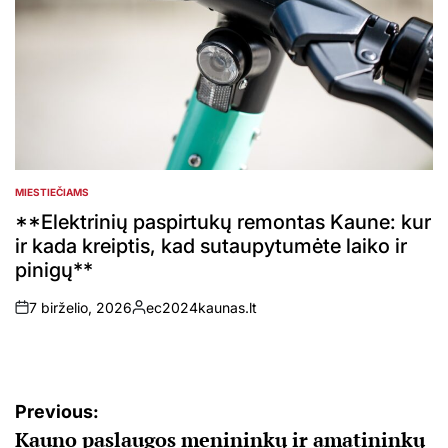
MIESTIEČIAMS
POSTED
IN
**Elektrinių paspirtukų remontas Kaune: kur
ir kada kreiptis, kad sutaupytumėte laiko ir
pinigų**
7 birželio, 2026
ec2024kaunas.lt
on
Posted
by
Navigacija
Previous:
Kauno paslaugos menininkų ir amatininkų
tarp