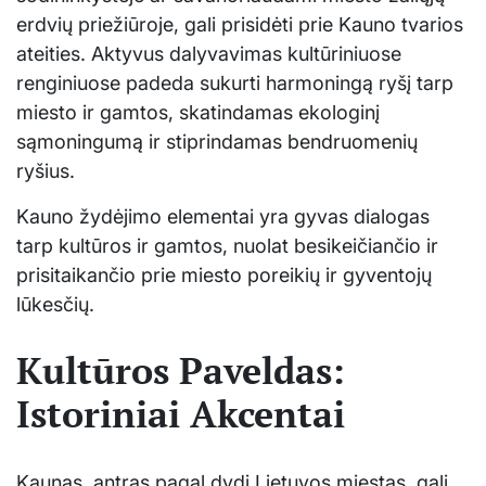
erdvių priežiūroje, gali prisidėti prie Kauno tvarios
ateities. Aktyvus dalyvavimas kultūriniuose
renginiuose padeda sukurti harmoningą ryšį tarp
miesto ir gamtos, skatindamas ekologinį
sąmoningumą ir stiprindamas bendruomenių
ryšius.
Kauno žydėjimo elementai yra gyvas dialogas
tarp kultūros ir gamtos, nuolat besikeičiančio ir
prisitaikančio prie miesto poreikių ir gyventojų
lūkesčių.
Kultūros Paveldas:
Istoriniai Akcentai
Kaunas, antras pagal dydį Lietuvos miestas, gali