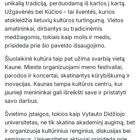
unikalią tradiciją, perduodamą iš kartos į kartą.
Užgavėnės bei Kūčios – tai šventės, kurios
atskleidžia lietuvių kultūros turtingumą. Vietos
amatininkai, dirbantys su tradicinėmis
medžiagomis, tokiais kaip molis ir medis,
prisideda prie šio paveldo išsaugojimo.
Šiuolaikinė kultūra taip pat užima svarbią vietą
Kaune. Mieste organizuojami meno festivaliai,
parodos ir koncertai, skatinantys kūrybiškumą ir
inovacijas. Kaunas tampa kultūros centru, kur
jaunieji menininkai gali išreikšti save ir pristatyti
savo darbus.
Švietimo įstaigos, tokios kaip Vytauto Didžiojo
universitetas, ne tik skatina akademinį augimą, bet
ir organizuoja kultūrinius renginius, diskusijas bei
seminarus. Universitetas aktyviai prisideda prie