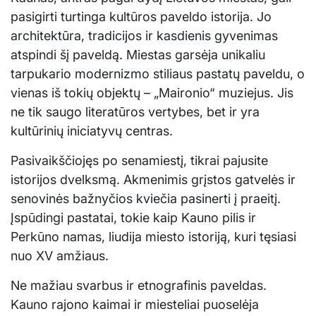
pasigirti turtinga kultūros paveldo istorija. Jo
architektūra, tradicijos ir kasdienis gyvenimas
atspindi šį paveldą. Miestas garsėja unikaliu
tarpukario modernizmo stiliaus pastatų paveldu, o
vienas iš tokių objektų – „Maironio“ muziejus. Jis
ne tik saugo literatūros vertybes, bet ir yra
kultūrinių iniciatyvų centras.
Pasivaikščiojęs po senamiestį, tikrai pajusite
istorijos dvelksmą. Akmenimis grįstos gatvelės ir
senovinės bažnyčios kviečia pasinerti į praeitį.
Įspūdingi pastatai, tokie kaip Kauno pilis ir
Perkūno namas, liudija miesto istoriją, kuri tęsiasi
nuo XV amžiaus.
Ne mažiau svarbus ir etnografinis paveldas.
Kauno rajono kaimai ir miesteliai puoselėja