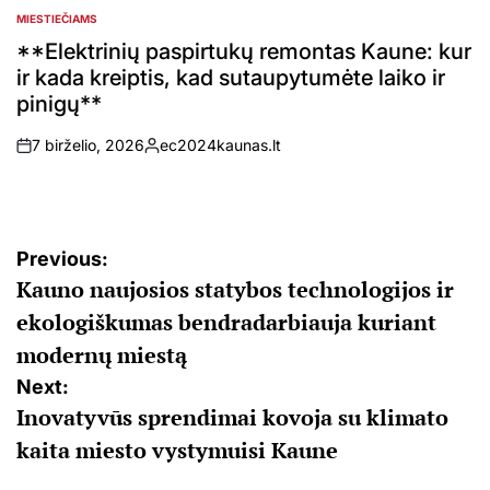
MIESTIEČIAMS
POSTED
IN
**Elektrinių paspirtukų remontas Kaune: kur
ir kada kreiptis, kad sutaupytumėte laiko ir
pinigų**
7 birželio, 2026
ec2024kaunas.lt
on
Posted
by
Navigacija
Previous:
Kauno naujosios statybos technologijos ir
tarp
ekologiškumas bendradarbiauja kuriant
įrašų
modernų miestą
Next:
Inovatyvūs sprendimai kovoja su klimato
kaita miesto vystymuisi Kaune