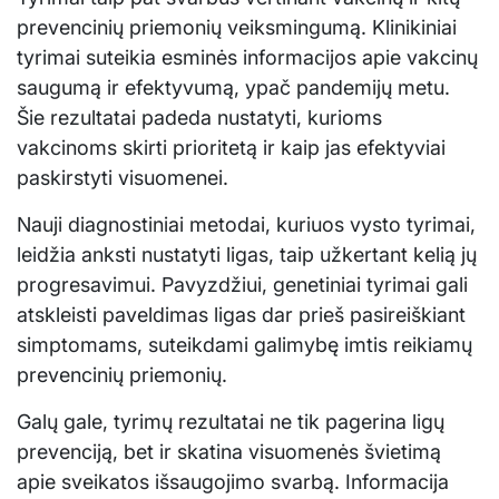
prevencinių priemonių veiksmingumą. Klinikiniai
tyrimai suteikia esminės informacijos apie vakcinų
saugumą ir efektyvumą, ypač pandemijų metu.
Šie rezultatai padeda nustatyti, kurioms
vakcinoms skirti prioritetą ir kaip jas efektyviai
paskirstyti visuomenei.
Nauji diagnostiniai metodai, kuriuos vysto tyrimai,
leidžia anksti nustatyti ligas, taip užkertant kelią jų
progresavimui. Pavyzdžiui, genetiniai tyrimai gali
atskleisti paveldimas ligas dar prieš pasireiškiant
simptomams, suteikdami galimybę imtis reikiamų
prevencinių priemonių.
Galų gale, tyrimų rezultatai ne tik pagerina ligų
prevenciją, bet ir skatina visuomenės švietimą
apie sveikatos išsaugojimo svarbą. Informacija