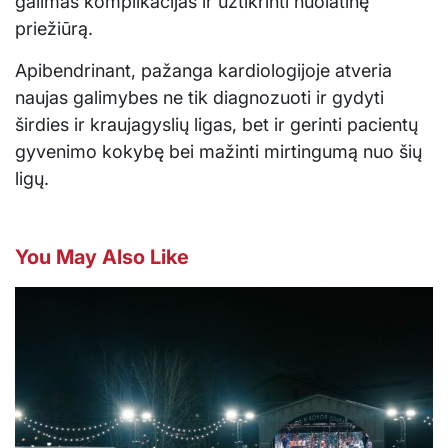
galimas komplikacijas ir užtikrinti nuolatinę
priežiūrą.
Apibendrinant, pažanga kardiologijoje atveria
naujas galimybes ne tik diagnozuoti ir gydyti
širdies ir kraujagyslių ligas, bet ir gerinti pacientų
gyvenimo kokybę bei mažinti mirtingumą nuo šių
ligų.
You May Also Like