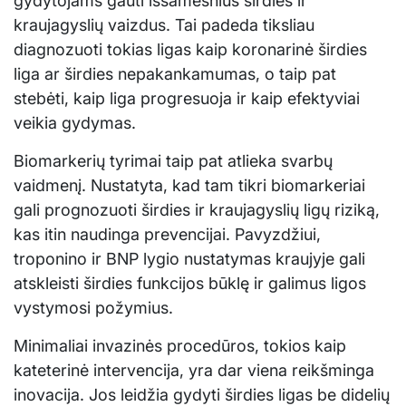
gydytojams gauti išsamesnius širdies ir
kraujagyslių vaizdus. Tai padeda tiksliau
diagnozuoti tokias ligas kaip koronarinė širdies
liga ar širdies nepakankamumas, o taip pat
stebėti, kaip liga progresuoja ir kaip efektyviai
veikia gydymas.
Biomarkerių tyrimai taip pat atlieka svarbų
vaidmenį. Nustatyta, kad tam tikri biomarkeriai
gali prognozuoti širdies ir kraujagyslių ligų riziką,
kas itin naudinga prevencijai. Pavyzdžiui,
troponino ir BNP lygio nustatymas kraujyje gali
atskleisti širdies funkcijos būklę ir galimus ligos
vystymosi požymius.
Minimaliai invazinės procedūros, tokios kaip
kateterinė intervencija, yra dar viena reikšminga
inovacija. Jos leidžia gydyti širdies ligas be didelių