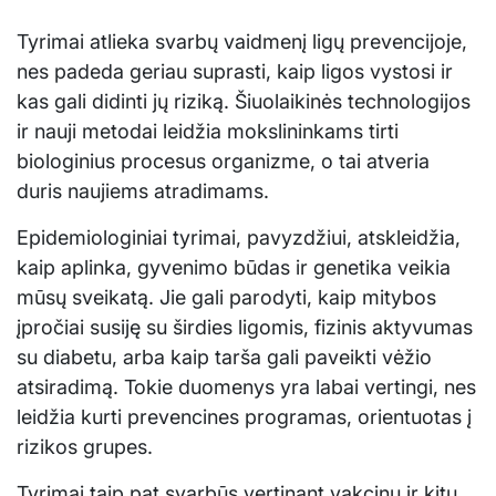
Tyrimai atlieka svarbų vaidmenį ligų prevencijoje,
nes padeda geriau suprasti, kaip ligos vystosi ir
kas gali didinti jų riziką. Šiuolaikinės technologijos
ir nauji metodai leidžia mokslininkams tirti
biologinius procesus organizme, o tai atveria
duris naujiems atradimams.
Epidemiologiniai tyrimai, pavyzdžiui, atskleidžia,
kaip aplinka, gyvenimo būdas ir genetika veikia
mūsų sveikatą. Jie gali parodyti, kaip mitybos
įpročiai susiję su širdies ligomis, fizinis aktyvumas
su diabetu, arba kaip tarša gali paveikti vėžio
atsiradimą. Tokie duomenys yra labai vertingi, nes
leidžia kurti prevencines programas, orientuotas į
rizikos grupes.
Tyrimai taip pat svarbūs vertinant vakcinų ir kitų