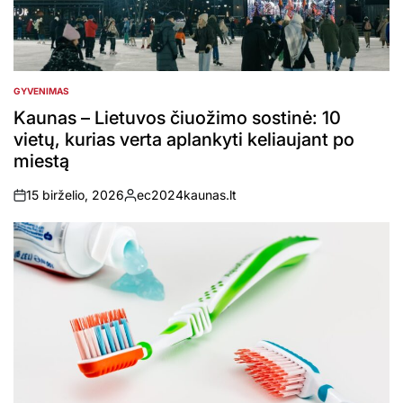
GYVENIMAS
POSTED
IN
Kaunas – Lietuvos čiuožimo sostinė: 10
vietų, kurias verta aplankyti keliaujant po
miestą
15 birželio, 2026
ec2024kaunas.lt
on
Posted
by