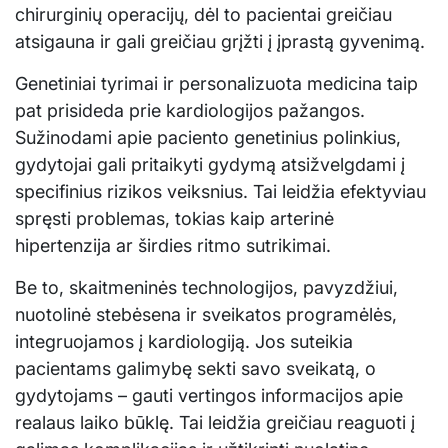
chirurginių operacijų, dėl to pacientai greičiau
atsigauna ir gali greičiau grįžti į įprastą gyvenimą.
Genetiniai tyrimai ir personalizuota medicina taip
pat prisideda prie kardiologijos pažangos.
Sužinodami apie paciento genetinius polinkius,
gydytojai gali pritaikyti gydymą atsižvelgdami į
specifinius rizikos veiksnius. Tai leidžia efektyviau
spręsti problemas, tokias kaip arterinė
hipertenzija ar širdies ritmo sutrikimai.
Be to, skaitmeninės technologijos, pavyzdžiui,
nuotolinė stebėsena ir sveikatos programėlės,
integruojamos į kardiologiją. Jos suteikia
pacientams galimybę sekti savo sveikatą, o
gydytojams – gauti vertingos informacijos apie
realaus laiko būklę. Tai leidžia greičiau reaguoti į