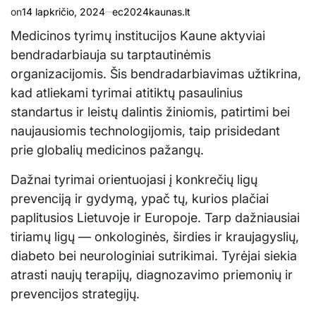
on
14 lapkričio, 2024
ec2024kaunas.lt
Medicinos tyrimų institucijos Kaune aktyviai
bendradarbiauja su tarptautinėmis
organizacijomis. Šis bendradarbiavimas užtikrina,
kad atliekami tyrimai atitiktų pasaulinius
standartus ir leistų dalintis žiniomis, patirtimi bei
naujausiomis technologijomis, taip prisidedant
prie globalių medicinos pažangų.
Dažnai tyrimai orientuojasi į konkrečių ligų
prevenciją ir gydymą, ypač tų, kurios plačiai
paplitusios Lietuvoje ir Europoje. Tarp dažniausiai
tiriamų ligų — onkologinės, širdies ir kraujagyslių,
diabeto bei neurologiniai sutrikimai. Tyrėjai siekia
atrasti naujų terapijų, diagnozavimo priemonių ir
prevencijos strategijų.