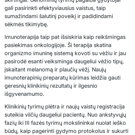
gali pasirinkti efektyviausius vaistus, taip
sumažindami šalutinį poveikį ir padidindami
sėkmės tikimybę.
Imunoterapija taip pat išsiskiria kaip reikšmingas
pasiekimas onkologijoje. Ši terapija skatina
organizmo imuninę sistemą kovoti su vėžiu ir jau
pasirodė esanti veiksminga daugeliui vėžio tipų,
įskaitant melanomą ir plaučių vėžį. Naujų
imunoterapinių preparatų kūrimas leidžia gauti
geresnių klinikinių rezultatų ir ilgesnio
išgyvenamumo.
Klinikinių tyrimų plėtra ir naujų vaistų registracija
suteikia vilčių daugeliui pacientų. Nuo ankstyvųjų
fazių iki III fazės tyrimų mokslininkai nuolat ieško
būdų, kaip pagerinti gydymo protokolus ir sukurti