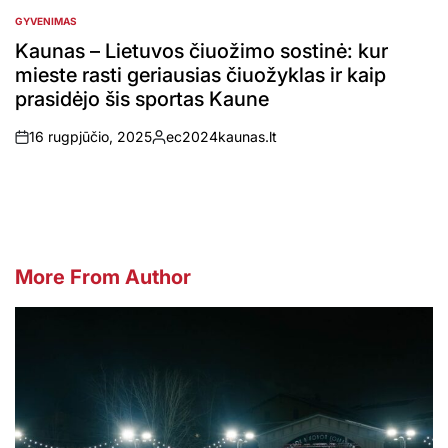
GYVENIMAS
POSTED
IN
Kaunas – Lietuvos čiuožimo sostinė: kur
mieste rasti geriausias čiuožyklas ir kaip
prasidėjo šis sportas Kaune
16 rugpjūčio, 2025
ec2024kaunas.lt
on
Posted
by
More From Author