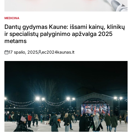
MEDICINA
POSTED
IN
Dantų gydymas Kaune: išsami kainų, klinikų
ir specialistų palyginimo apžvalga 2025
metams
17 spalio, 2025
ec2024kaunas.lt
on
Posted
by