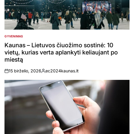
GYVENIMAS
POSTED
IN
Kaunas – Lietuvos čiuožimo sostinė: 10
vietų, kurias verta aplankyti keliaujant po
miestą
15 birželio, 2026
ec2024kaunas.lt
on
Posted
by