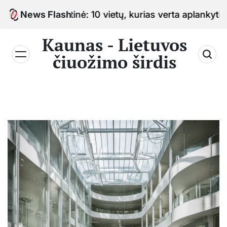
Skip
o sostinė: 10 vietų, kurias verta aplankyti keliaujan
News Flash
to
content
Kaunas - Lietuvos
čiuožimo širdis