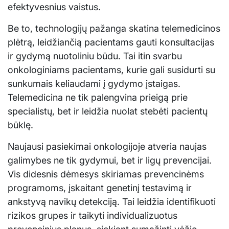
efektyvesnius vaistus.
Be to, technologijų pažanga skatina telemedicinos
plėtrą, leidžiančią pacientams gauti konsultacijas
ir gydymą nuotoliniu būdu. Tai itin svarbu
onkologiniams pacientams, kurie gali susidurti su
sunkumais keliaudami į gydymo įstaigas.
Telemedicina ne tik palengvina prieigą prie
specialistų, bet ir leidžia nuolat stebėti pacientų
būklę.
Naujausi pasiekimai onkologijoje atveria naujas
galimybes ne tik gydymui, bet ir ligų prevencijai.
Vis didesnis dėmesys skiriamas prevencinėms
programoms, įskaitant genetinį testavimą ir
ankstyvą navikų detekciją. Tai leidžia identifikuoti
rizikos grupes ir taikyti individualizuotus