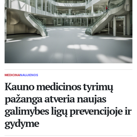
MEDICINA
NAUJIENOS
POSTED
IN
Kauno medicinos tyrimų
pažanga atveria naujas
galimybes ligų prevencijoje ir
gydyme