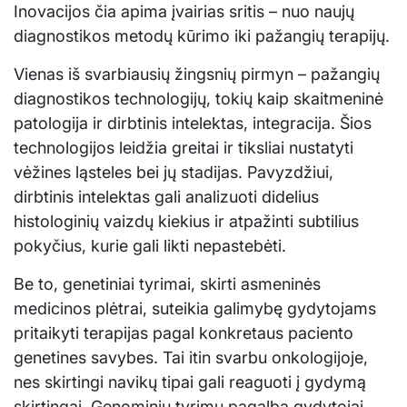
Inovacijos čia apima įvairias sritis – nuo naujų
diagnostikos metodų kūrimo iki pažangių terapijų.
Vienas iš svarbiausių žingsnių pirmyn – pažangių
diagnostikos technologijų, tokių kaip skaitmeninė
patologija ir dirbtinis intelektas, integracija. Šios
technologijos leidžia greitai ir tiksliai nustatyti
vėžines ląsteles bei jų stadijas. Pavyzdžiui,
dirbtinis intelektas gali analizuoti didelius
histologinių vaizdų kiekius ir atpažinti subtilius
pokyčius, kurie gali likti nepastebėti.
Be to, genetiniai tyrimai, skirti asmeninės
medicinos plėtrai, suteikia galimybę gydytojams
pritaikyti terapijas pagal konkretaus paciento
genetines savybes. Tai itin svarbu onkologijoje,
nes skirtingi navikų tipai gali reaguoti į gydymą
skirtingai. Genominių tyrimų pagalba gydytojai