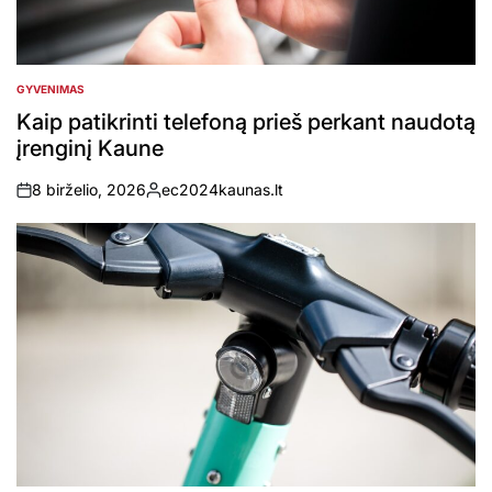
GYVENIMAS
POSTED
IN
Kaip patikrinti telefoną prieš perkant naudotą
įrenginį Kaune
8 birželio, 2026
ec2024kaunas.lt
on
Posted
by