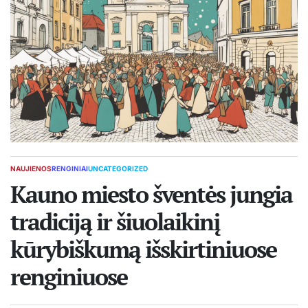
NAUJIENOS
RENGINIAI
UNCATEGORIZED
POSTED
IN
Kauno miesto šventės jungia
tradiciją ir šiuolaikinį
kūrybiškumą išskirtiniuose
renginiuose