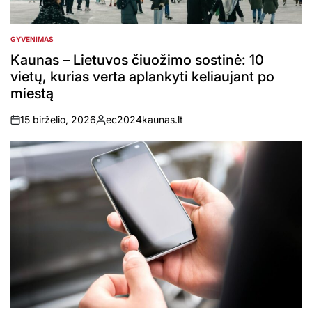
GYVENIMAS
POSTED
IN
Kaunas – Lietuvos čiuožimo sostinė: 10
vietų, kurias verta aplankyti keliaujant po
miestą
15 birželio, 2026
ec2024kaunas.lt
on
Posted
by