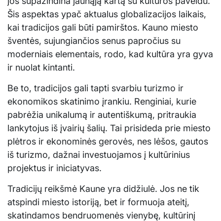
jos supažindina jaunąją kartą su kultūros paveldu.
Šis aspektas ypač aktualus globalizacijos laikais,
kai tradicijos gali būti pamirštos. Kauno miesto
šventės, sujungiančios senus papročius su
moderniais elementais, rodo, kad kultūra yra gyva
ir nuolat kintanti.
Be to, tradicijos gali tapti svarbiu turizmo ir
ekonomikos skatinimo įrankiu. Renginiai, kurie
pabrėžia unikalumą ir autentiškumą, pritraukia
lankytojus iš įvairių šalių. Tai prisideda prie miesto
plėtros ir ekonominės gerovės, nes lėšos, gautos
iš turizmo, dažnai investuojamos į kultūrinius
projektus ir iniciatyvas.
Tradicijų reikšmė Kaune yra didžiulė. Jos ne tik
atspindi miesto istoriją, bet ir formuoja ateitį,
skatindamos bendruomenės vienybę, kultūrinį