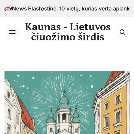
Skip
žimo sostinė: 10 vietų, kurias verta aplankyti keliauj
News Flash
to
content
Kaunas - Lietuvos
čiuožimo širdis