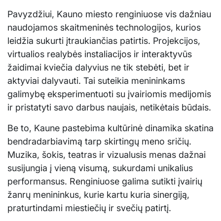
Pavyzdžiui, Kauno miesto renginiuose vis dažniau
naudojamos skaitmeninės technologijos, kurios
leidžia sukurti įtraukiančias patirtis. Projekcijos,
virtualios realybės instaliacijos ir interaktyvūs
žaidimai kviečia dalyvius ne tik stebėti, bet ir
aktyviai dalyvauti. Tai suteikia menininkams
galimybę eksperimentuoti su įvairiomis medijomis
ir pristatyti savo darbus naujais, netikėtais būdais.
Be to, Kaune pastebima kultūrinė dinamika skatina
bendradarbiavimą tarp skirtingų meno sričių.
Muzika, šokis, teatras ir vizualusis menas dažnai
susijungia į vieną visumą, sukurdami unikalius
performansus. Renginiuose galima sutikti įvairių
žanrų menininkus, kurie kartu kuria sinergiją,
praturtindami miestiečių ir svečių patirtį.