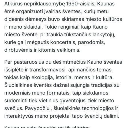
Atkūrus nepriklausomybę 1990-aisiais, Kaunas
ėmė organizuoti įvairias šventes, kurių metu
didesnis dėmesys buvo skiriamas miesto kultūros
ir meno sklaidai. Tokie renginiai, kaip Kauno
miesto šventė, pritraukia tūkstančius lankytojų,
kurie gali mėgautis koncertais, parodomis,
dirbtuvėmis ir kitomis veiklomis.
Per pastaruosius du dešimtmečius Kauno šventės
išsiplėtė ir transformavosi, apimančios temas,
tokias kaip ekologija, istorija, menas ir kultūra.
Šiuolaikinės šventės dažnai sujungia tradicijas su
moderniais meno formatais, taip siekdamos
sudominti tiek vietinius gyventojus, tiek miesto
svečius. Pavyzdžiui, šiuolaikinės technologijos ir
interaktyvūs meno projektai tapo švenčių dalimi.
Kauno miesto šventės ne tik stiprina