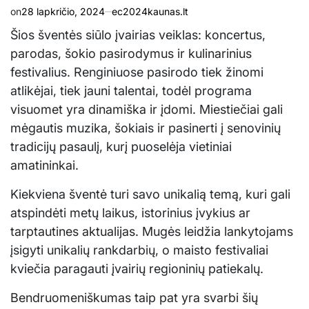
on
28 lapkričio, 2024
ec2024kaunas.lt
Šios šventės siūlo įvairias veiklas: koncertus,
parodas, šokio pasirodymus ir kulinarinius
festivalius. Renginiuose pasirodo tiek žinomi
atlikėjai, tiek jauni talentai, todėl programa
visuomet yra dinamiška ir įdomi. Miestiečiai gali
mėgautis muzika, šokiais ir pasinerti į senovinių
tradicijų pasaulį, kurį puoselėja vietiniai
amatininkai.
Kiekviena šventė turi savo unikalią temą, kuri gali
atspindėti metų laikus, istorinius įvykius ar
tarptautines aktualijas. Mugės leidžia lankytojams
įsigyti unikalių rankdarbių, o maisto festivaliai
kviečia paragauti įvairių regioninių patiekalų.
Bendruomeniškumas taip pat yra svarbi šių