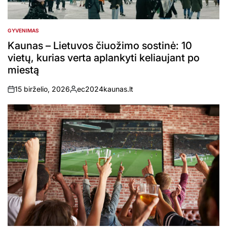
GYVENIMAS
POSTED
IN
Kaunas – Lietuvos čiuožimo sostinė: 10
vietų, kurias verta aplankyti keliaujant po
miestą
15 birželio, 2026
ec2024kaunas.lt
on
Posted
by