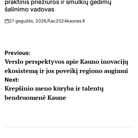
praktinis priežiūros ir smulkių gedimų
šalinimo vadovas
27 gegužės, 2026
ec2024kaunas.lt
on
Posted
by
Navigacija
Previous:
Verslo perspektyvos apie Kauno inovacijų
tarp
ekosistemą ir jos poveikį regiono augimui
įrašų
Next:
Krepšinio meno kūryba ir talentų
bendruomenė Kaune