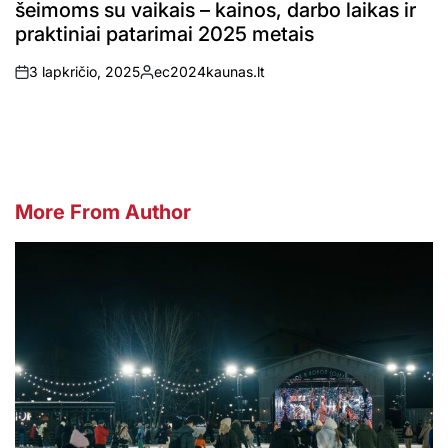
šeimoms su vaikais – kainos, darbo laikas ir
praktiniai patarimai 2025 metais
3 lapkričio, 2025
ec2024kaunas.lt
on
Posted
by
More From Author