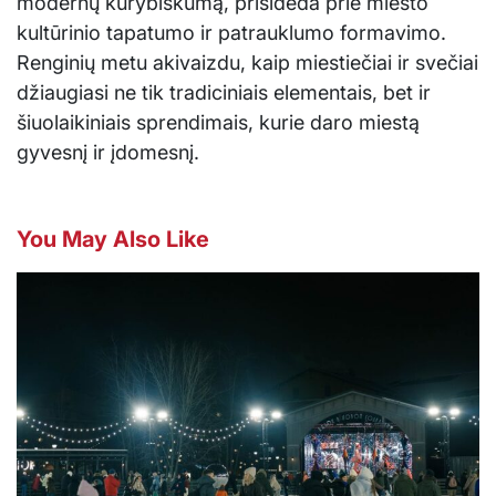
modernų kūrybiškumą, prisideda prie miesto
kultūrinio tapatumo ir patrauklumo formavimo.
Renginių metu akivaizdu, kaip miestiečiai ir svečiai
džiaugiasi ne tik tradiciniais elementais, bet ir
šiuolaikiniais sprendimais, kurie daro miestą
gyvesnį ir įdomesnį.
You May Also Like