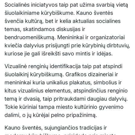
Socialinės iniciatyvos taip pat užima svarbią vietą
šiuolaikiniame kūrybiškume. Kauno šventės
švenčia kultūrą, bet ir kelia aktualias socialines
temas, skatindamos diskusijas ir
bendruomeniškumą. Menininkai ir organizatoriai
kviečia dalyvius prisijungti prie kūrybinių dirbtuvių,
kuriose jie gali išreikšti savo mintis ir idėjas.
Vizualinė renginių identifikacija taip pat atspindi
šiuolaikinį kūrybiškumą. Grafikos dizaineriai ir
menininkai kuria unikalius plakatus, simbolius ir
kitus vizualinius elementus, atspindinčius renginio
temą ir dvasią, taip pritraukdami daugiau dalyvių.
Tokie kūriniai tampa miesto kultūrinio gyvenimo
dalimi, o jų kūrėjai pelno pripažinimą.
Kauno šventės, sujungiančios tradicijas ir