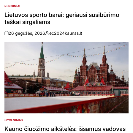
RENGINIAI
POSTED
IN
Lietuvos sporto barai: geriausi susibūrimo
taškai sirgaliams
26 gegužės, 2026
ec2024kaunas.lt
on
Posted
by
GYVENIMAS
POSTED
IN
Kauno čiuožimo aikštelės: išsamus vadovas