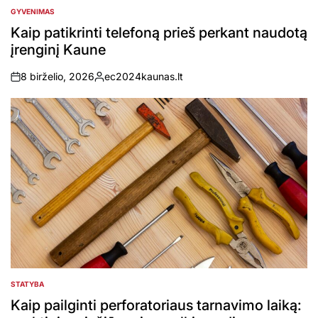
GYVENIMAS
POSTED
IN
Kaip patikrinti telefoną prieš perkant naudotą
įrenginį Kaune
8 birželio, 2026
ec2024kaunas.lt
on
Posted
by
STATYBA
POSTED
IN
Kaip pailginti perforatoriaus tarnavimo laiką: