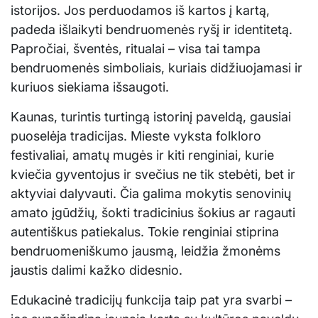
istorijos. Jos perduodamos iš kartos į kartą,
padeda išlaikyti bendruomenės ryšį ir identitetą.
Papročiai, šventės, ritualai – visa tai tampa
bendruomenės simboliais, kuriais didžiuojamasi ir
kuriuos siekiama išsaugoti.
Kaunas, turintis turtingą istorinį paveldą, gausiai
puoselėja tradicijas. Mieste vyksta folkloro
festivaliai, amatų mugės ir kiti renginiai, kurie
kviečia gyventojus ir svečius ne tik stebėti, bet ir
aktyviai dalyvauti. Čia galima mokytis senovinių
amato įgūdžių, šokti tradicinius šokius ar ragauti
autentiškus patiekalus. Tokie renginiai stiprina
bendruomeniškumo jausmą, leidžia žmonėms
jaustis dalimi kažko didesnio.
Edukacinė tradicijų funkcija taip pat yra svarbi –