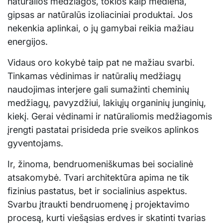
natūralios medžiagos, tokios kaip mediena,
gipsas ar natūralūs izoliaciniai produktai. Jos
nekenkia aplinkai, o jų gamybai reikia mažiau
energijos.
Vidaus oro kokybė taip pat ne mažiau svarbi.
Tinkamas vėdinimas ir natūralių medžiagų
naudojimas interjere gali sumažinti cheminių
medžiagų, pavyzdžiui, lakiųjų organinių junginių,
kiekį. Gerai vėdinami ir natūraliomis medžiagomis
įrengti pastatai prisideda prie sveikos aplinkos
gyventojams.
Ir, žinoma, bendruomeniškumas bei socialinė
atsakomybė. Tvari architektūra apima ne tik
fizinius pastatus, bet ir socialinius aspektus.
Svarbu įtraukti bendruomenę į projektavimo
procesą, kurti viešąsias erdves ir skatinti tvarias