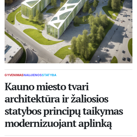
GYVENIMAS
NAUJIENOS
STATYBA
POSTED
IN
Kauno miesto tvari
architektūra ir žaliosios
statybos principų taikymas
modernizuojant aplinką