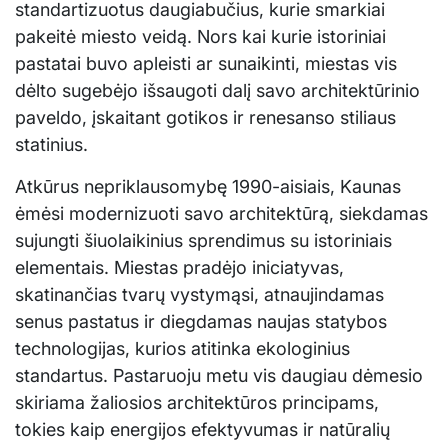
standartizuotus daugiabučius, kurie smarkiai
pakeitė miesto veidą. Nors kai kurie istoriniai
pastatai buvo apleisti ar sunaikinti, miestas vis
dėlto sugebėjo išsaugoti dalį savo architektūrinio
paveldo, įskaitant gotikos ir renesanso stiliaus
statinius.
Atkūrus nepriklausomybę 1990-aisiais, Kaunas
ėmėsi modernizuoti savo architektūrą, siekdamas
sujungti šiuolaikinius sprendimus su istoriniais
elementais. Miestas pradėjo iniciatyvas,
skatinančias tvarų vystymąsi, atnaujindamas
senus pastatus ir diegdamas naujas statybos
technologijas, kurios atitinka ekologinius
standartus. Pastaruoju metu vis daugiau dėmesio
skiriama žaliosios architektūros principams,
tokies kaip energijos efektyvumas ir natūralių