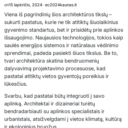
on
15 lapkričio, 2024
ec2024kaunas.lt
Viena iš pagrindinių šios architektūros tikslų –
sukurti pastatus, kurie ne tik atitiktų šiuolaikinius
gyvenimo standartus, bet ir prisidėtų prie aplinkos
išsaugojimo. Naujausios technologijos, tokios kaip
saulės energijos sistemos ir natūralaus vėdinimo
sprendimai, padeda pasiekti šiuos tikslus. Be to,
tvari architektūra skatina bendruomenių
dalyvavimą projektavimo procesuose, kad
pastatai atitiktų vietos gyventojų poreikius ir
lūkesčius.
Svarbu, kad pastatai būtų integruoti į savo
aplinką. Architektai ir dizaineriai turėtų
bendradarbiauti su aplinkos specialistais ir
urbanistais, atsižvelgdami į vietos klimatą, kultūrą
ir ekologinius bruožus.