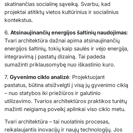
skatinančias socialinę sąveiką. Svarbu, kad
projektai atitiktų vietos kultūrinius ir socialinius
kontekstus.
6.
Atsinaujinančių energijos šaltinių naudojimas
:
Tvari architektūra dažnai apima atsinaujinančių
energijos šaltinių, tokių kaip saulės ir vėjo energija,
integravimą į pastatų dizainą. Tai padeda
sumažinti priklausomybę nuo iškastinio kuro.
7.
Gyvenimo ciklo analizė
: Projektuojant
pastatus, būtina atsižvelgti į visą jų gyvenimo ciklą
– nuo statybos iki priežiūros ir galutinio
utilizavimo. Tvarios architektūros praktikos turėtų
mažinti neigiamą poveikį aplinkai viso ciklo metu.
Tvari architektūra – tai nuolatinis procesas,
reikalaujantis inovacijų ir naujų technologijų. Jos