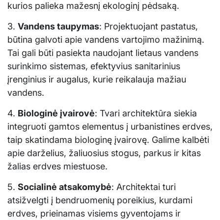
kurios palieka mažesnį ekologinį pėdsaką.
3.
Vandens taupymas
: Projektuojant pastatus,
būtina galvoti apie vandens vartojimo mažinimą.
Tai gali būti pasiekta naudojant lietaus vandens
surinkimo sistemas, efektyvius sanitarinius
įrenginius ir augalus, kurie reikalauja mažiau
vandens.
4.
Biologinė įvairovė
: Tvari architektūra siekia
integruoti gamtos elementus į urbanistines erdves,
taip skatindama biologinę įvairovę. Galime kalbėti
apie darželius, žaliuosius stogus, parkus ir kitas
žalias erdves miestuose.
5.
Socialinė atsakomybė
: Architektai turi
atsižvelgti į bendruomenių poreikius, kurdami
erdves, prieinamas visiems gyventojams ir