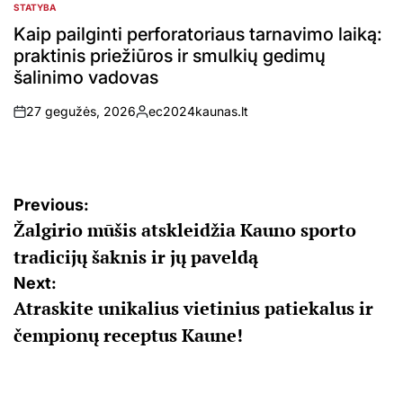
STATYBA
POSTED
IN
Kaip pailginti perforatoriaus tarnavimo laiką:
praktinis priežiūros ir smulkių gedimų
šalinimo vadovas
27 gegužės, 2026
ec2024kaunas.lt
on
Posted
by
Navigacija
Previous:
Žalgirio mūšis atskleidžia Kauno sporto
tarp
tradicijų šaknis ir jų paveldą
įrašų
Next:
Atraskite unikalius vietinius patiekalus ir
čempionų receptus Kaune!