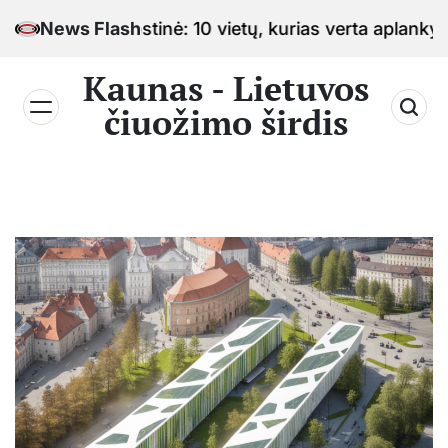
Skip
imo sostinė: 10 vietų, kurias verta aplankyti keliauja
News Flash
to
content
Kaunas - Lietuvos
čiuožimo širdis