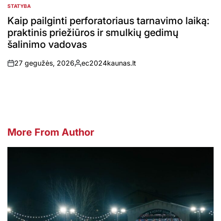
STATYBA
POSTED
IN
Kaip pailginti perforatoriaus tarnavimo laiką:
praktinis priežiūros ir smulkių gedimų
šalinimo vadovas
27 gegužės, 2026
ec2024kaunas.lt
on
Posted
by
More From Author