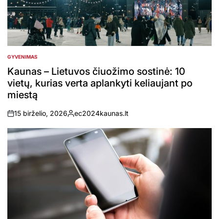
GYVENIMAS
POSTED
IN
Kaunas – Lietuvos čiuožimo sostinė: 10
vietų, kurias verta aplankyti keliaujant po
miestą
15 birželio, 2026
ec2024kaunas.lt
on
Posted
by