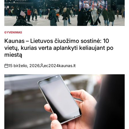
GYVENIMAS
POSTED
IN
Kaunas – Lietuvos čiuožimo sostinė: 10
vietų, kurias verta aplankyti keliaujant po
miestą
15 birželio, 2026
ec2024kaunas.lt
on
Posted
by