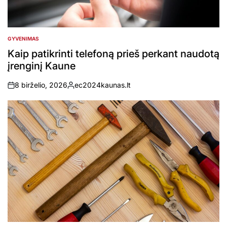
GYVENIMAS
POSTED
IN
Kaip patikrinti telefoną prieš perkant naudotą
įrenginį Kaune
8 birželio, 2026
ec2024kaunas.lt
on
Posted
by