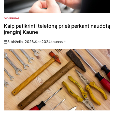
GYVENIMAS
POSTED
IN
Kaip patikrinti telefoną prieš perkant naudotą
įrenginį Kaune
8 birželio, 2026
ec2024kaunas.lt
on
Posted
by