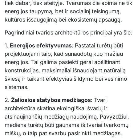
tiek dabar, tiek ateityje. Tvarumas čia apima ne tik
energijos taupymą, bet ir socialinį teisingumą,
kultūros išsaugojimą bei ekosistemų apsaugą.
Pagrindiniai tvarios architektūros principai yra šie:
1.
Energijos efektyvumas
: Pastatai turėtų būti
projektuojami taip, kad sunaudotų kuo mažiau
energijos. Tai galima pasiekti gerai apšiltinant
konstrukcijas, maksimaliai išnaudojant natūralią
šviesą ir taikant efektyvias šildymo bei vėsinimo
sistemas.
2.
Žaliosios statybos medžiagos
: Tvari
architektūra skatina ekologiškai švarių ir
atsinaujinančių medžiagų naudojimą. Pavyzdžiui,
mediena turėtų būti gaunama iš tvariai tvarkomų
miškų, o taip pat svarbu pasirinkti medžiagas,