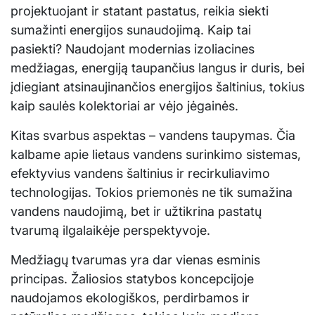
projektuojant ir statant pastatus, reikia siekti
sumažinti energijos sunaudojimą. Kaip tai
pasiekti? Naudojant modernias izoliacines
medžiagas, energiją taupančius langus ir duris, bei
įdiegiant atsinaujinančios energijos šaltinius, tokius
kaip saulės kolektoriai ar vėjo jėgainės.
Kitas svarbus aspektas – vandens taupymas. Čia
kalbame apie lietaus vandens surinkimo sistemas,
efektyvius vandens šaltinius ir recirkuliavimo
technologijas. Tokios priemonės ne tik sumažina
vandens naudojimą, bet ir užtikrina pastatų
tvarumą ilgalaikėje perspektyvoje.
Medžiagų tvarumas yra dar vienas esminis
principas. Žaliosios statybos koncepcijoje
naudojamos ekologiškos, perdirbamos ir