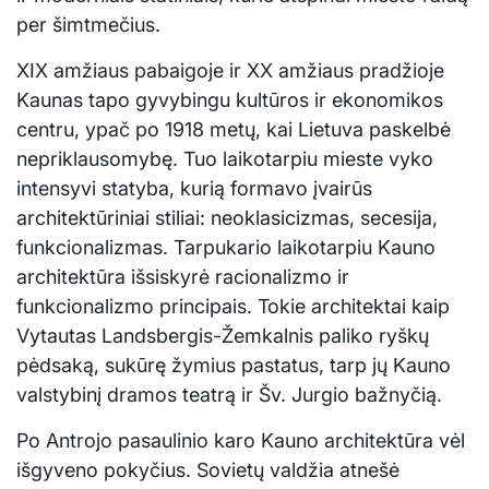
per šimtmečius.
XIX amžiaus pabaigoje ir XX amžiaus pradžioje
Kaunas tapo gyvybingu kultūros ir ekonomikos
centru, ypač po 1918 metų, kai Lietuva paskelbė
nepriklausomybę. Tuo laikotarpiu mieste vyko
intensyvi statyba, kurią formavo įvairūs
architektūriniai stiliai: neoklasicizmas, secesija,
funkcionalizmas. Tarpukario laikotarpiu Kauno
architektūra išsiskyrė racionalizmo ir
funkcionalizmo principais. Tokie architektai kaip
Vytautas Landsbergis-Žemkalnis paliko ryškų
pėdsaką, sukūrę žymius pastatus, tarp jų Kauno
valstybinį dramos teatrą ir Šv. Jurgio bažnyčią.
Po Antrojo pasaulinio karo Kauno architektūra vėl
išgyveno pokyčius. Sovietų valdžia atnešė