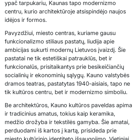
ypač tarpukariu, Kaunas tapo modernizmo
centru, kurio architektūroje atsispindėjo naujos
idėjos ir formos.
Pavyzdžiui, miesto centras, kuriame gausu
funkcionalizmo stiliaus pastatų, liudija apie
ambicijas sukurti modernų Lietuvos įvaizdį. Šie
pastatai ne tik estetiškai patrauklūs, bet ir
funkcionalūs, prisitaikantys prie besikeičiančių
socialinių ir ekonominių sąlygų. Kauno valstybės
dramos teatras, pastatytas 1940-aisiais, tapo ne
tik kultūros centru, bet ir modernizmo simboliu.
Be architektūros, Kauno kultūros paveldas apima
ir tradicinius amatus, tokius kaip keramika,
medžio drožyba ir tekstilės gamyba. Šie amatai,
perduodami iš kartos į kartą, prisideda prie
miesto kultūrinio identiteto išsaugojimo. Vietiniai