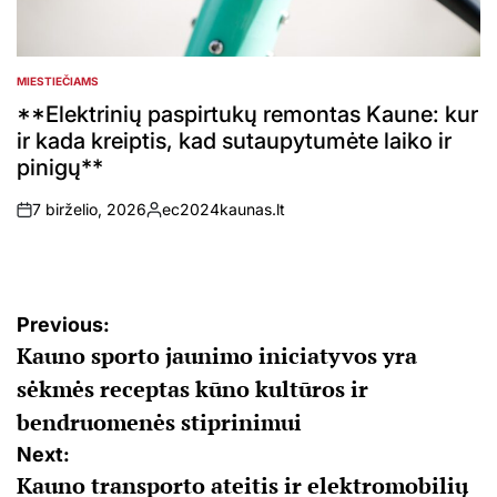
MIESTIEČIAMS
POSTED
IN
**Elektrinių paspirtukų remontas Kaune: kur
ir kada kreiptis, kad sutaupytumėte laiko ir
pinigų**
7 birželio, 2026
ec2024kaunas.lt
on
Posted
by
Navigacija
Previous:
Kauno sporto jaunimo iniciatyvos yra
tarp
sėkmės receptas kūno kultūros ir
įrašų
bendruomenės stiprinimui
Next:
Kauno transporto ateitis ir elektromobilių