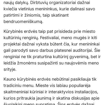
naujų dalykų. Dirbtuvių organizatoriai dažnai
kviečia vietinius menininkus, kurie dalinasi savo
patirtimi ir žiniomis, taip skatinant
bendruomeniškumą.
Kūrybinės erdvės taip pat prisideda prie miesto
kultūrinių renginių. Festivaliai, meno mugės ir kiti
projektai dažnai vyksta būtent čia, kur menininkai
gali parodyti savo darbus platesnei auditorijai. Šie
renginiai ne tik praturtina kultūrinį gyvenimą, bet ir
leidžia žmonėms susipažinti su naujovėmis meno
srityje.
Kauno kūrybinės erdvės nebūtinai pasikliauja tik
tradiciniu menu. Mieste vis labiau populiarėja
skaitmeniniai kūriniai ir interaktyvios instaliacijos,
kurios pritraukia jaunimą ir skatina diskusijas apie
šiuolaikinį meno supratimą. Šios erdvės dažnai