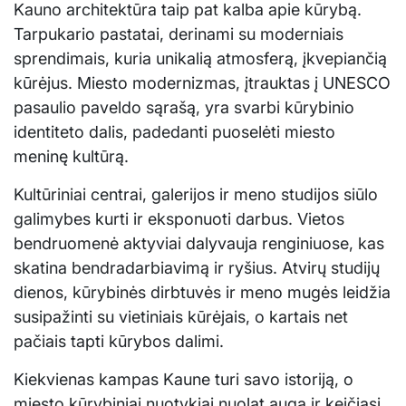
Kauno architektūra taip pat kalba apie kūrybą.
Tarpukario pastatai, derinami su moderniais
sprendimais, kuria unikalią atmosferą, įkvepiančią
kūrėjus. Miesto modernizmas, įtrauktas į UNESCO
pasaulio paveldo sąrašą, yra svarbi kūrybinio
identiteto dalis, padedanti puoselėti miesto
meninę kultūrą.
Kultūriniai centrai, galerijos ir meno studijos siūlo
galimybes kurti ir eksponuoti darbus. Vietos
bendruomenė aktyviai dalyvauja renginiuose, kas
skatina bendradarbiavimą ir ryšius. Atvirų studijų
dienos, kūrybinės dirbtuvės ir meno mugės leidžia
susipažinti su vietiniais kūrėjais, o kartais net
pačiais tapti kūrybos dalimi.
Kiekvienas kampas Kaune turi savo istoriją, o
miesto kūrybiniai nuotykiai nuolat auga ir keičiasi.