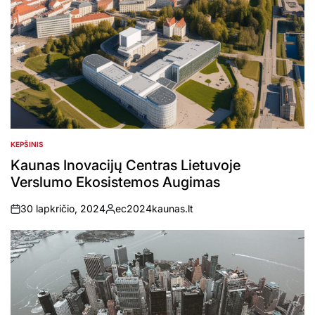
KEPŠINIS
POSTED
IN
Kaunas Inovacijų Centras Lietuvoje
Verslumo Ekosistemos Augimas
30 lapkričio, 2024
ec2024kaunas.lt
on
Posted
by