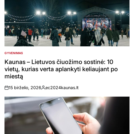
GYVENIMAS
POSTED
IN
Kaunas – Lietuvos čiuožimo sostinė: 10
vietų, kurias verta aplankyti keliaujant po
miestą
15 birželio, 2026
ec2024kaunas.lt
on
Posted
by