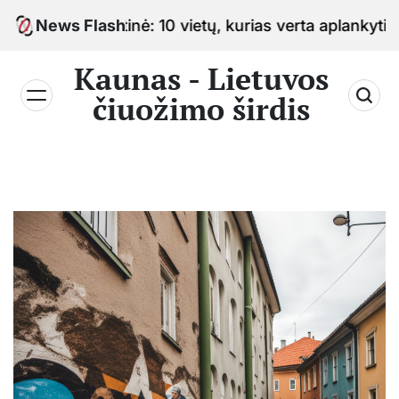
Skip
o sostinė: 10 vietų, kurias verta aplankyti keliaujant
News Flash
to
content
Kaunas - Lietuvos
čiuožimo širdis