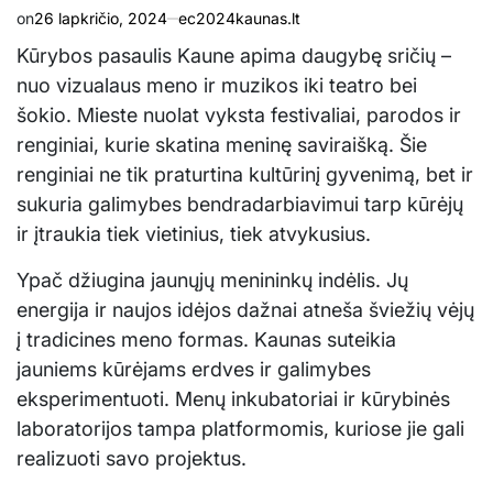
on
26 lapkričio, 2024
ec2024kaunas.lt
Kūrybos pasaulis Kaune apima daugybę sričių –
nuo vizualaus meno ir muzikos iki teatro bei
šokio. Mieste nuolat vyksta festivaliai, parodos ir
renginiai, kurie skatina meninę saviraišką. Šie
renginiai ne tik praturtina kultūrinį gyvenimą, bet ir
sukuria galimybes bendradarbiavimui tarp kūrėjų
ir įtraukia tiek vietinius, tiek atvykusius.
Ypač džiugina jaunųjų menininkų indėlis. Jų
energija ir naujos idėjos dažnai atneša šviežių vėjų
į tradicines meno formas. Kaunas suteikia
jauniems kūrėjams erdves ir galimybes
eksperimentuoti. Menų inkubatoriai ir kūrybinės
laboratorijos tampa platformomis, kuriose jie gali
realizuoti savo projektus.