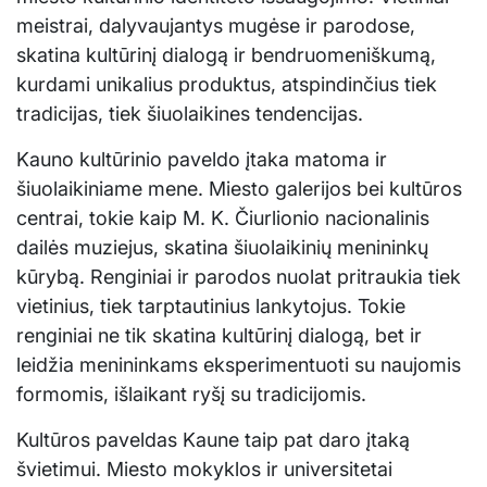
meistrai, dalyvaujantys mugėse ir parodose,
skatina kultūrinį dialogą ir bendruomeniškumą,
kurdami unikalius produktus, atspindinčius tiek
tradicijas, tiek šiuolaikines tendencijas.
Kauno kultūrinio paveldo įtaka matoma ir
šiuolaikiniame mene. Miesto galerijos bei kultūros
centrai, tokie kaip M. K. Čiurlionio nacionalinis
dailės muziejus, skatina šiuolaikinių menininkų
kūrybą. Renginiai ir parodos nuolat pritraukia tiek
vietinius, tiek tarptautinius lankytojus. Tokie
renginiai ne tik skatina kultūrinį dialogą, bet ir
leidžia menininkams eksperimentuoti su naujomis
formomis, išlaikant ryšį su tradicijomis.
Kultūros paveldas Kaune taip pat daro įtaką
švietimui. Miesto mokyklos ir universitetai