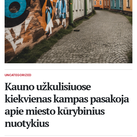
UNCATEGORIZED
POSTED
IN
Kauno užkulisiuose
kiekvienas kampas pasakoja
apie miesto kūrybinius
nuotykius