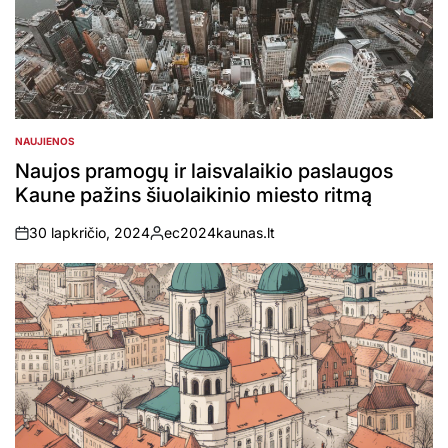
NAUJIENOS
POSTED
IN
Naujos pramogų ir laisvalaikio paslaugos
Kaune pažins šiuolaikinio miesto ritmą
30 lapkričio, 2024
ec2024kaunas.lt
on
Posted
by