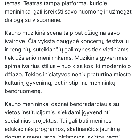
temas. Teatras tampa platforma, kurioje
menininkai gali išreikšti savo nuomonę ir užmegzti
dialogą su visuomene.
Kauno muzikinė scena taip pat džiugina savo
įvairove. Čia vyksta daugybė koncertų, festivalių
ir renginių, suteikiančių galimybes tiek vietiniams,
tiek užsienio menininkams. Muzikinis gyvenimas
apima įvairius stilius – nuo klasikos iki moderniojo
džiazo. Tokios iniciatyvos ne tik praturtina miesto
kultūrinį gyvenimą, bet ir stiprina menininkų
bendruomenę.
Kauno menininkai dažnai bendradarbiauja su
vietos institucijomis, siekdami įgyvendinti
socialinius projektus. Tai gali būti meninės
edukacinės programos, skatinančios jaunimą
domėtis menu, arba iniciatyvos, skirtos remti