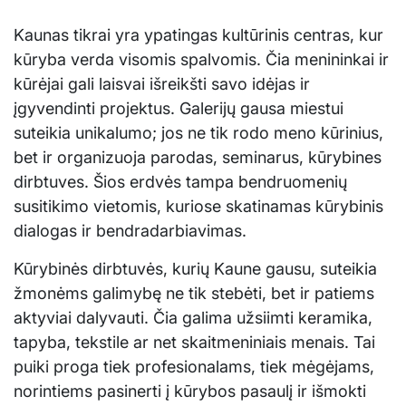
Kaunas tikrai yra ypatingas kultūrinis centras, kur
kūryba verda visomis spalvomis. Čia menininkai ir
kūrėjai gali laisvai išreikšti savo idėjas ir
įgyvendinti projektus. Galerijų gausa miestui
suteikia unikalumo; jos ne tik rodo meno kūrinius,
bet ir organizuoja parodas, seminarus, kūrybines
dirbtuves. Šios erdvės tampa bendruomenių
susitikimo vietomis, kuriose skatinamas kūrybinis
dialogas ir bendradarbiavimas.
Kūrybinės dirbtuvės, kurių Kaune gausu, suteikia
žmonėms galimybę ne tik stebėti, bet ir patiems
aktyviai dalyvauti. Čia galima užsiimti keramika,
tapyba, tekstile ar net skaitmeniniais menais. Tai
puiki proga tiek profesionalams, tiek mėgėjams,
norintiems pasinerti į kūrybos pasaulį ir išmokti