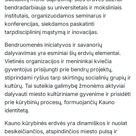
bendradarbiauja su universitetais ir moksliniais
institutais, organizuodamos seminarus ir
konferencijas, siekdamos paskatinti
tarpdisciplininį mąstymą ir inovacijas.
Bendruomenės iniciatyvos ir savanorių
dalyvavimas yra esminiai šių erdvių elementai.
Vietinės organizacijos ir menininkai kviečia
gyventojus prisijungti prie bendrų projektų,
stiprindami ryšius tarp skirtingų socialinių grupių ir
kultūrų. Tai suteikia galimybę žmonėms aktyviai
dalyvauti miesto kultūriniame gyvenime ir prisidėti
prie kūrybinių procesų, formuojančių Kauno
identitetą.
Kauno kūrybinės erdvės yra dinamiškos ir nuolat
besikeičiančios, atspindinčios miesto pulsą ir