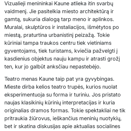
Vizualieji menininkai Kaune atlieka itin svarbų
vaidmenį. Jie pasitelkia miesto architektūrą ir
gamtą, sukuria dialogą tarp meno ir aplinkos.
Muralai, skulptūros ir instaliacijos, išmėtytos po
miestą, praturtina urbanistinį peizažą. Tokie
kūriniai tampa traukos centru tiek vietiniams
gyventojams, tiek turistams, kviečia pažvelgti į
kasdienius objektus nauju kampu ir atrasti grožį
ten, kur jo galbūt anksčiau nepastebėjo.
Teatro menas Kaune taip pat yra gyvybingas.
Mieste dirba kelios teatro trupės, kurios nuolat
eksperimentuoja su forma ir turiniu. Jos pristato
naujas klasikinių kūrinių interpretacijas ir kuria
originalias dramos formas. Tokie spektakliai ne tik
pritraukia žiūrovus, ieškančius meninių nuotykių,
bet ir skatina diskusijas apie aktualias socialines