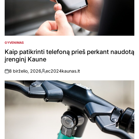
GYVENIMAS
POSTED
IN
Kaip patikrinti telefoną prieš perkant naudotą
įrenginį Kaune
8 birželio, 2026
ec2024kaunas.lt
on
Posted
by