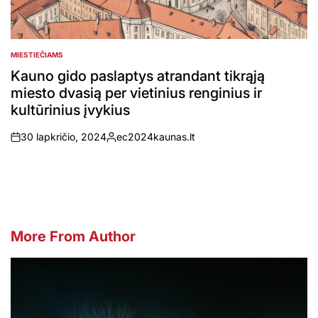
MIESTIEČIAMS
POSTED
IN
Kauno gido paslaptys atrandant tikrąją
miesto dvasią per vietinius renginius ir
kultūrinius įvykius
30 lapkričio, 2024
ec2024kaunas.lt
on
Posted
by
More From Author