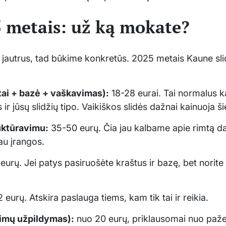
 metais: už ką mokate?
 jautrus, tad būkime konkretūs. 2025 metais Kaune sli
tai + bazė + vaškavimas):
18-28 eurai. Tai normalus 
ir jūsų slidžių tipo. Vaikiškos slidės dažnai kainuoja ši
uktūravimu:
35-50 eurų. Čia jau kalbame apie rimtą da
iau įrangos.
eurų. Jei patys pasiruošėte kraštus ir bazę, bet norite
 eurų. Atskira paslauga tiems, kam tik tai ir reikia.
žimų užpildymas):
nuo 20 eurų, priklausomai nuo paž