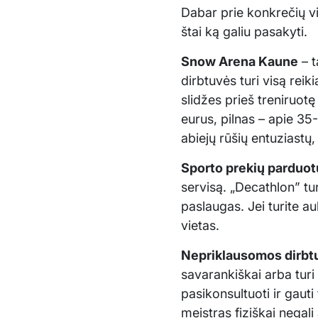
Dabar prie konkrečių vi
štai ką galiu pasakyti.
Snow Arena Kaune
– t
dirbtuvės turi visą reik
slidžes prieš treniruotę
eurus, pilnas – apie 35-
abiejų rūšių entuziastų,
Sporto prekių parduo
servisą. „Decathlon” tur
paslaugas. Jei turite au
vietas.
Nepriklausomos dirbt
savarankiškai arba turi
pasikonsultuoti ir gauti 
meistras fiziškai negali