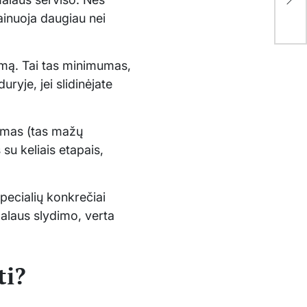
pra
ainuoja daugiau nei
ko
imą. Tai tas minimumas,
ryje, jei slidinėjate
vimas (tas mažų
su keliais etapais,
specialių konkrečiai
malaus slydimo, verta
ti?