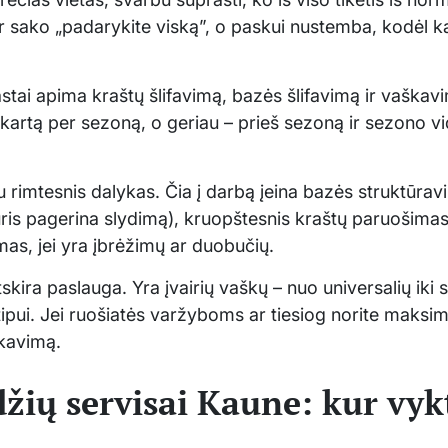
r sako „padarykite viską”, o paskui nustemba, kodėl k
tai apima kraštų šlifavimą, bazės šlifavimą ir vaškav
 kartą per sezoną, o geriau – prieš sezoną ir sezono vidu
au rimtesnis dalykas. Čia į darbą įeina bazės struktūra
uris pagerina slydimą), kruopštesnis kraštų paruošimas 
mas, jei yra įbrėžimų ar duobučių.
tskira paslauga. Yra įvairių vaškų – nuo universalių iki 
tipui. Jei ruošiatės varžyboms ar tiesiog norite maksi
škavimą.
džių servisai Kaune: kur vyk