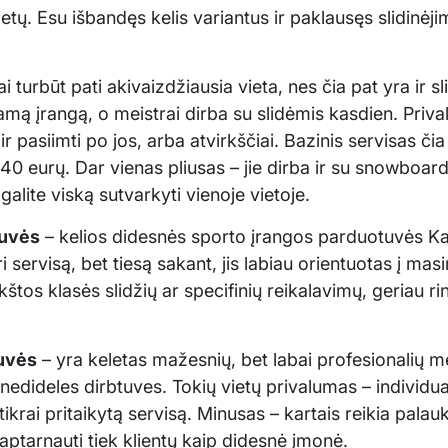
etų. Esu išbandęs kelis variantus ir paklausęs slidin
ai turbūt pati akivaizdžiausia vieta, nes čia pat yra ir sl
iamą įrangą, o meistrai dirba su slidėmis kasdien. Prival
 ir pasiimti po jos, arba atvirkščiai. Bazinis servisas č
40 eurų. Dar vienas pliusas – jie dirba ir su snowboard’
 galite viską sutvarkyti vienoje vietoje.
tuvės
– kelios didesnės sporto įrangos parduotuvės Kau
i servisą, bet tiesą sakant, jis labiau orientuotas į masi
kštos klasės slidžių ar specifinių reikalavimų, geriau r
uvės
– yra keletas mažesnių, bet labai profesionalių me
 nedideles dirbtuves. Tokių vietų privalumas – individ
tikrai pritaikytą servisą. Minusas – kartais reikia palauk
 aptarnauti tiek klientų kaip didesnė įmonė.