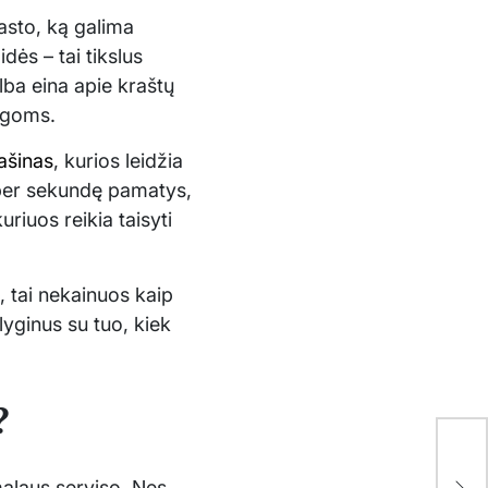
asto, ką galima
dės – tai tikslus
alba eina apie kraštų
ygoms.
ašinas
, kurios leidžia
i per sekundę pamatys,
uriuos reikia taisyti
e, tai nekainuos kaip
lyginus su tuo, kiek
?
Kai
pir
rmalaus serviso. Nes