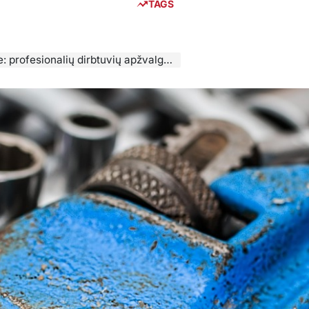
TAGS
onalių dirbtuvių apžvalga ir kainos 2025 metais