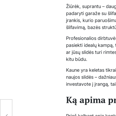
Žiūrėk, suprantu – daug
padaryti garaže su šlif
įrankis, kurio paruošima
šlifavimą, bazės stru
Profesionalios dirbtuvės 
pasiekti idealų kampą, 
ar jūsų slidės turi rimt
kitu būdu.
Kaune yra keletas tikrai
naujos slidės – dažniau
investavote į įrangą, tai
Ką apima pr
ir
Prieš kalbant apie konkr