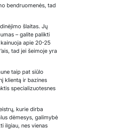
ėjimo bendruomenės, tad
idinėjimo šlaitas. Jų
umas – galite palikti
ia kainuoja apie 20-25
ais, tad jei šeimoje yra
ne taip pat siūlo
nį klientą ir bazines
inktis specializuotesnes
istrų, kurie dirba
ualus dėmesys, galimybė
ti ilgiau, nes vienas