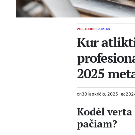
PASLAUGOS
SPORTAS
POSTED
Kur atlikt
IN
profesiona
2025 meta
on
30 lapkričio, 2025
ec2024
Kodėl verta 
pačiam?