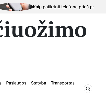
Kaip patikrinti telefoną prieš perkant naudotą įrengi
 čiuožimo
s
Paslaugos
Statyba
Transportas