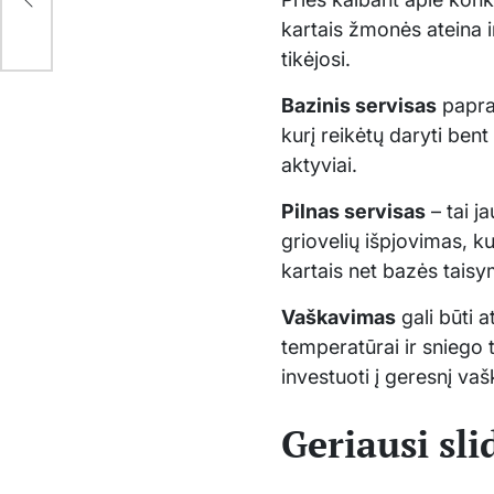
kartais žmonės ateina i
tikėjosi.
Bazinis servisas
papras
kurį reikėtų daryti bent
aktyviai.
Pilnas servisas
– tai j
griovelių išpjovimas, k
kartais net bazės taisy
Vaškavimas
gali būti a
temperatūrai ir sniego 
investuoti į geresnį va
Geriausi sli