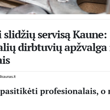
i slidžių servisą Kaune:
lių dirbtuvių apžvalga 
is
kaunas.lt
pasitikėti profesionalais, o 