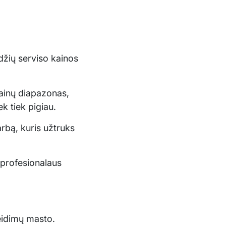
džių serviso kainos
kainų diapazonas,
ek tiek pigiau.
rbą, kuris užtruks
 profesionalaus
eidimų masto.