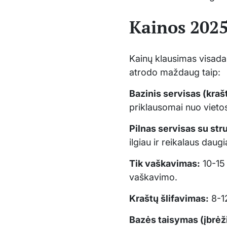
Kainos 2025
Kainų klausimas visada
atrodo maždaug taip:
Bazinis servisas (kraš
priklausomai nuo vietos 
Pilnas servisas su str
ilgiau ir reikalaus daug
Tik vaškavimas:
10-15 
vaškavimo.
Kraštų šlifavimas:
8-12
Bazės taisymas (įbrė