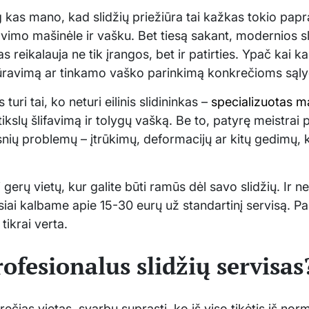
 kas mano, kad slidžių priežiūra tai kažkas tokio papr
avimo mašinėle ir vašku. Bet tiesą sakant, modernios sli
s reikalauja ne tik įrangos, bet ir patirties. Ypač kai k
ktūravimą ar tinkamo vaško parinkimą konkrečioms sąl
turi tai, ko neturi eilinis slidininkas –
specializuotas m
tikslų šlifavimą ir tolygų vašką. Be to, patyrę meistra
esnių problemų – įtrūkimų, deformacijų ar kitų gedimų, k
 gerų vietų, kur galite būti ramūs dėl savo slidžių. Ir n
siai kalbame apie 15-30 eurų už standartinį servisą. Pa
 tikrai verta.
ofesionalus slidžių servisas
ečias vietas, svarbu suprasti, ko iš viso tikėtis iš no