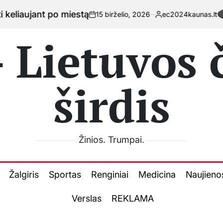
iestą
15 birželio, 2026
ec2024kaunas.lt
on
Posted
by
 Lietuvos
širdis
Žinios. Trumpai.
Žalgiris
Sportas
Renginiai
Medicina
Naujieno
Verslas
REKLAMA