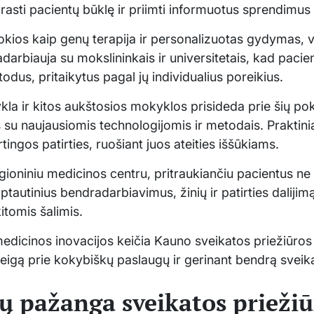
rasti pacientų būklę ir priimti informuotus sprendimu
tokios kaip genų terapija ir personalizuotas gydymas, v
adarbiauja su mokslininkais ir universitetais, kad pacie
us, pritaikytus pagal jų individualius poreikius.
a ir kitos aukštosios mokyklos prisideda prie šių p
bs su naujausiomis technologijomis ir metodais. Praktin
ingos patirties, ruošiant juos ateities iššūkiams.
egioniniu medicinos centru, pritraukiančiu pacientus ne ti
rptautinius bendradarbiavimus, žinių ir patirties dalijim
itomis šalimis.
edicinos inovacijos keičia Kauno sveikatos priežiūro
eigą prie kokybiškų paslaugų ir gerinant bendrą sveik
ų pažanga sveikatos priežiū