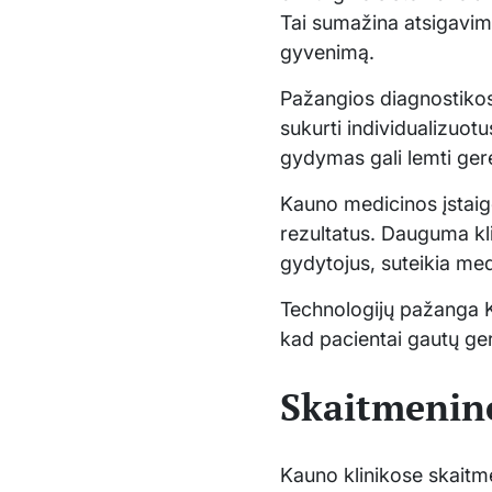
Tai sumažina atsigavimo 
gyvenimą.
Pažangios diagnostikos
sukurti individualizuotu
gydymas gali lemti gere
Kauno medicinos įstaigo
rezultatus. Dauguma kli
gydytojus, suteikia medi
Technologijų pažanga K
kad pacientai gautų ger
Skaitmenin
Kauno klinikose skaitm