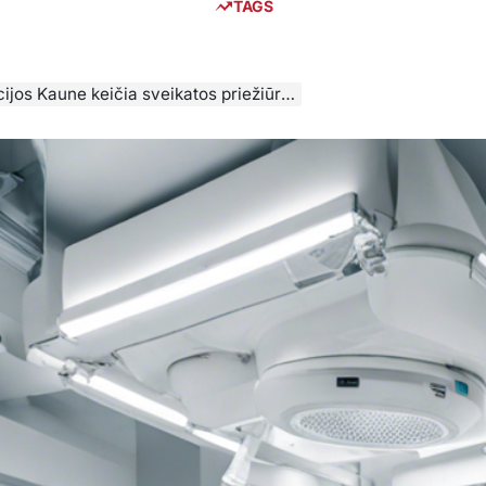
TAGS
ičia sveikatos priežiūros paslaugas miesto klinikose