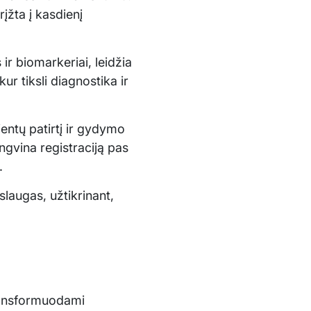
rįžta į kasdienį
r biomarkeriai, leidžia
ur tiksli diagnostika ir
entų patirtį ir gydymo
ngvina registraciją pas
.
laugas, užtikrinant,
transformuodami