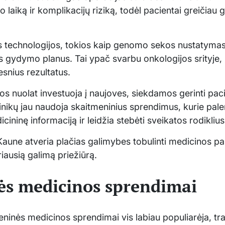
laiką ir komplikacijų riziką, todėl pacientai greičiau g
 technologijos, tokios kaip genomo sekos nustatymas i
s gydymo planus. Tai ypač svarbu onkologijos srityje, k
snius rezultatus.
s nuolat investuoja į naujoves, siekdamos gerinti paci
nikų jau naudoja skaitmeninius sprendimus, kurie pale
cininę informaciją ir leidžia stebėti sveikatos rodiklius
aune atveria plačias galimybes tobulinti medicinos pas
iausią galimą priežiūrą.
ės medicinos sprendimai
eninės medicinos sprendimai vis labiau populiarėja, 