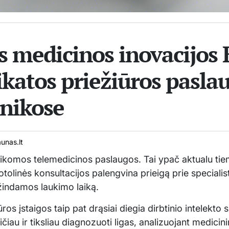
 medicinos inovacijos
ikatos priežiūros pasla
inikose
unas.lt
aikomos telemedicinos paslaugos. Tai ypač aktualu tie
tolinės konsultacijos palengvina prieigą prie specialis
indamos laukimo laiką.
ros įstaigos taip pat drąsiai diegia dirbtinio intelekto
iau ir tiksliau diagnozuoti ligas, analizuojant medicin