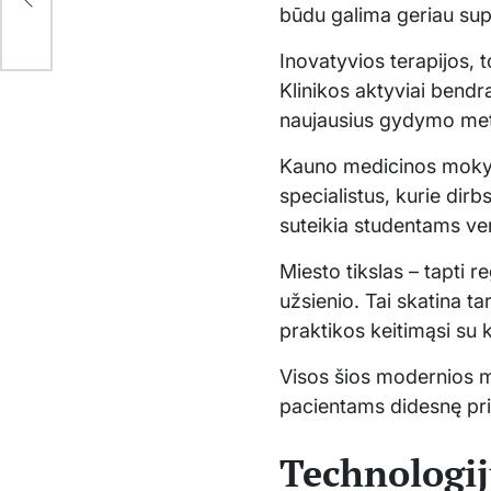
būdu galima geriau sup
Inovatyvios terapijos, 
Klinikos aktyviai bendr
naujausius gydymo metod
Kauno medicinos mokykl
specialistus, kurie dir
suteikia studentams vert
Miesto tikslas – tapti r
užsienio. Tai skatina ta
praktikos keitimąsi su k
Visos šios modernios m
pacientams didesnę pri
Technologij