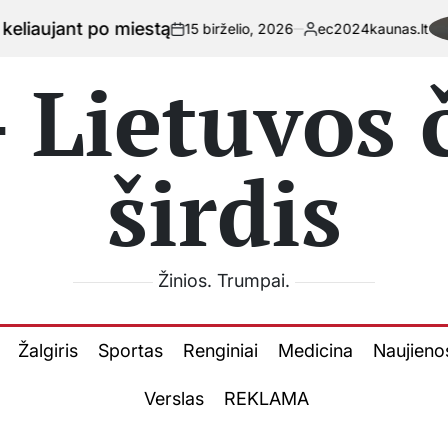
ą
Kaip
15 birželio, 2026
ec2024kaunas.lt
on
Posted
by
 Lietuvos
širdis
Žinios. Trumpai.
Žalgiris
Sportas
Renginiai
Medicina
Naujieno
Verslas
REKLAMA