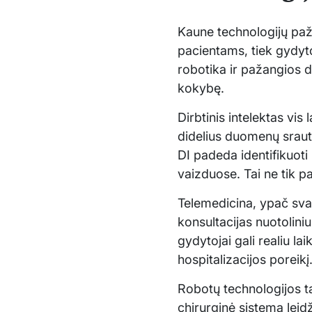
Kaune technologijų paža
pacientams, tiek gydyto
robotika ir pažangios 
kokybę.
Dirbtinis intelektas vis
didelius duomenų srautus
DI padeda identifikuoti
vaizduose. Tai ne tik p
Telemedicina, ypač svar
konsultacijas nuotolini
gydytojai gali realiu la
hospitalizacijos poreikį
Robotų technologijos tai
chirurginė sistema leid