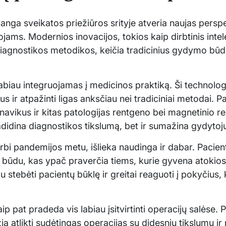
nga sveikatos priežiūros srityje atveria naujas persp
jams. Modernios inovacijos, tokios kaip dirbtinis intel
diagnostikos metodikos, keičia tradicinius gydymo būd
 labiau integruojamas į medicinos praktiką. Ši technolog
 ir atpažinti ligas anksčiau nei tradiciniai metodai. Pa
 navikus ir kitas patologijas rentgeno bei magnetinio 
adidina diagnostikos tikslumą, bet ir sumažina gydyto
bi pandemijos metu, išlieka naudinga ir dabar. Pacienta
u būdu, kas ypač praverčia tiems, kurie gyvena atokios
iku stebėti pacientų būklę ir greitai reaguoti į pokyčiu
.
p pat pradeda vis labiau įsitvirtinti operacijų salėse. 
žia atlikti sudėtingas operacijas su didesniu tikslumu 