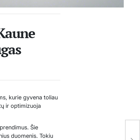
 Kaune
ugas
ms, kurie gyvena toliau
tų ir optimizuoja
 sprendimus. Šie
Kau
inius duomenis. Tokiu