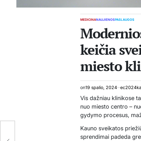
MEDICINA
NAUJIENOS
PASLAUGOS
POSTED
Modernios
IN
keičia sve
miesto kl
on
19 spalio, 2024
ec2024ka
Vis dažniau klinikose t
nuo miesto centro – nuo
gydymo procesus, maž
Kauno sveikatos priežiū
sprendimai padeda greič