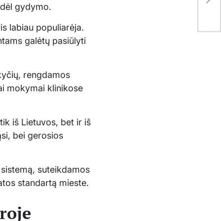
jau
s dėl gydymo.
is labiau populiarėja.
ntams galėtų pasiūlyti
okyčių, rengdamos
iai mokymai klinikose
k iš Lietuvos, bet ir iš
ąsi, bei gerosios
s sistemą, suteikdamos
atos standartą mieste.
roje