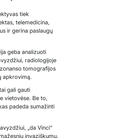
ektyvas tiek
ektas, telemedicina,
us ir gerina paslaugų
ija geba analizuoti
vyzdžiui, radiologijoje
rezonanso tomografijos
jų apkrovimą.
i gali gauti
e vietovėse. Be to,
s, kas padeda sumažinti
Pavyzdžiui, „da Vinci“
ir mažesniu invaziškumu.