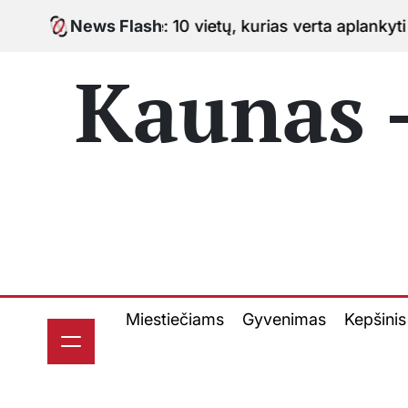
Skip
 10 vietų, kurias verta aplankyti keliaujant po miest
News Flash
to
content
Kaunas -
Miestiečiams
Gyvenimas
Kepšinis