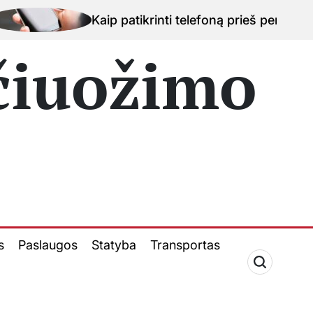
 patikrinti telefoną prieš perkant naudotą įrenginį Ka
 čiuožimo
s
Paslaugos
Statyba
Transportas