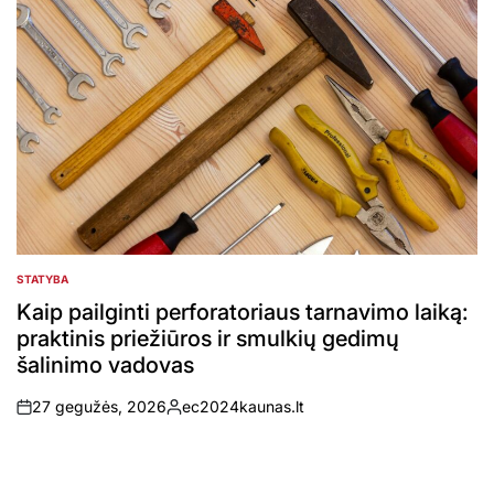
STATYBA
POSTED
IN
Kaip pailginti perforatoriaus tarnavimo laiką:
praktinis priežiūros ir smulkių gedimų
šalinimo vadovas
27 gegužės, 2026
ec2024kaunas.lt
on
Posted
by