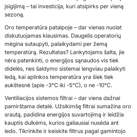
įsigijimą – tai investicija, kuri atsipirks per vieną
sezoną.
Oro temperatūra patalpoje – dar vienas nuolat
diskutuojamas klausimas. Daugelis operatorių
mėgina sutaupyti, palaikydami per žemą
temperatūrą. Rezultatas? Lankytojams šalta, jie
nėra patenkinti, o energijos sąnaudos vis tiek
didelės, nes šaldymo sistemai lengviau palaikyti
ledą, kai aplinkos temperatūra yra šiek tiek
aukštesnė (apie -3°C iki -5°C), o ne -10°C.
Ventiliacijos sistemos filtrai – dar viena dažnai
pamirštama detalė. Užsikimšę filtrai sumažina oro
srautą, padidina energijos suvartojimą ir leidžia
kauptis dulkėms, kurios galiausiai nusėda ant
ledo. Tikrinkite ir keiskite filtrus pagal gamintojo