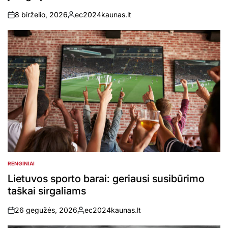
8 birželio, 2026
ec2024kaunas.lt
on
Posted
by
RENGINIAI
POSTED
IN
Lietuvos sporto barai: geriausi susibūrimo
taškai sirgaliams
26 gegužės, 2026
ec2024kaunas.lt
on
Posted
by