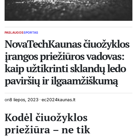
PASLAUGOS
SPORTAS
POSTED
IN
NovaTechKaunas čiuožyklos
įrangos priežiūros vadovas:
kaip užtikrinti sklandų ledo
paviršių ir ilgaamžiškumą
on
8 liepos, 2023
ec2024kaunas.lt
Kodėl čiuožyklos
priežiūra – ne tik