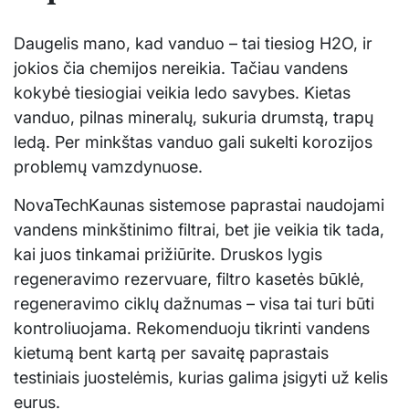
Daugelis mano, kad vanduo – tai tiesiog H2O, ir
jokios čia chemijos nereikia. Tačiau vandens
kokybė tiesiogiai veikia ledo savybes. Kietas
vanduo, pilnas mineralų, sukuria drumstą, trapų
ledą. Per minkštas vanduo gali sukelti korozijos
problemų vamzdynuose.
NovaTechKaunas sistemose paprastai naudojami
vandens minkštinimo filtrai, bet jie veikia tik tada,
kai juos tinkamai prižiūrite. Druskos lygis
regeneravimo rezervuare, filtro kasetės būklė,
regeneravimo ciklų dažnumas – visa tai turi būti
kontroliuojama. Rekomenduoju tikrinti vandens
kietumą bent kartą per savaitę paprastais
testiniais juostelėmis, kurias galima įsigyti už kelis
eurus.