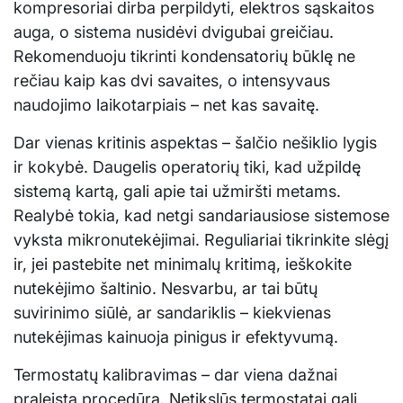
kompresoriai dirba perpildyti, elektros sąskaitos
auga, o sistema nusidėvi dvigubai greičiau.
Rekomenduoju tikrinti kondensatorių būklę ne
rečiau kaip kas dvi savaites, o intensyvaus
naudojimo laikotarpiais – net kas savaitę.
Dar vienas kritinis aspektas – šalčio nešiklio lygis
ir kokybė. Daugelis operatorių tiki, kad užpildę
sistemą kartą, gali apie tai užmiršti metams.
Realybė tokia, kad netgi sandariausiose sistemose
vyksta mikronutekėjimai. Reguliariai tikrinkite slėgį
ir, jei pastebite net minimalų kritimą, ieškokite
nutekėjimo šaltinio. Nesvarbu, ar tai būtų
suvirinimo siūlė, ar sandariklis – kiekvienas
nutekėjimas kainuoja pinigus ir efektyvumą.
Termostatų kalibravimas – dar viena dažnai
praleista procedūra. Netikslūs termostatai gali