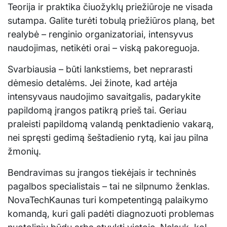
Teorija ir praktika čiuožyklų priežiūroje ne visada
sutampa. Galite turėti tobulą priežiūros planą, bet
realybė – renginio organizatoriai, intensyvus
naudojimas, netikėti orai – viską pakoreguoja.
Svarbiausia – būti lankstiems, bet neprarasti
dėmesio detalėms. Jei žinote, kad artėja
intensyvaus naudojimo savaitgalis, padarykite
papildomą įrangos patikrą prieš tai. Geriau
praleisti papildomą valandą penktadienio vakarą,
nei spręsti gedimą šeštadienio rytą, kai jau pilna
žmonių.
Bendravimas su įrangos tiekėjais ir techninės
pagalbos specialistais – tai ne silpnumo ženklas.
NovaTechKaunas turi kompetentingą palaikymo
komandą, kuri gali padėti diagnozuoti problemas