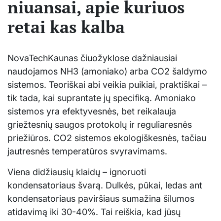
niuansai, apie kuriuos
retai kas kalba
NovaTechKaunas čiuožyklose dažniausiai
naudojamos NH3 (amoniako) arba CO2 šaldymo
sistemos. Teoriškai abi veikia puikiai, praktiškai –
tik tada, kai suprantate jų specifiką. Amoniako
sistemos yra efektyvesnės, bet reikalauja
griežtesnių saugos protokolų ir reguliaresnės
priežiūros. CO2 sistemos ekologiškesnės, tačiau
jautresnės temperatūros svyravimams.
Viena didžiausių klaidų – ignoruoti
kondensatoriaus švarą. Dulkės, pūkai, ledas ant
kondensatoriaus paviršiaus sumažina šilumos
atidavimą iki 30-40%. Tai reiškia, kad jūsų