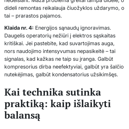
nedelsiant. Maža problema greitai tampa didele, o
dideli remontas reikalauja čiuožyklos uždarymo, o
tai – prarastos pajamos.
Klaida nr. 4:
Energijos sąnaudų ignoravimas.
Daugelis operatorių nežiūri į elektros sąskaitas
kritiškai. Jei pastebite, kad suvartojimas auga,
nors naudojimo intensyvumas nepasikeitė – tai
signalas, kad kažkas ne taip su įranga. Galbūt
kompresorius dirba neefektyviai, galbūt yra šalčio
nutekėjimas, galbūt kondensatorius užsikimšęs.
Kai technika sutinka
praktiką: kaip išlaikyti
balansą