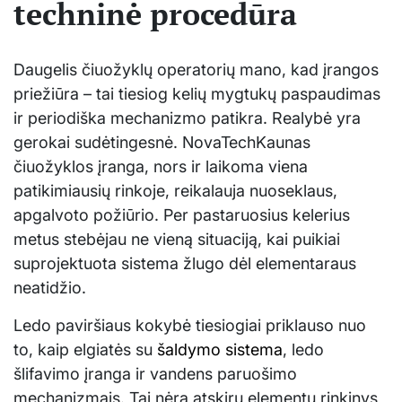
techninė procedūra
Daugelis čiuožyklų operatorių mano, kad įrangos
priežiūra – tai tiesiog kelių mygtukų paspaudimas
ir periodiška mechanizmo patikra. Realybė yra
gerokai sudėtingesnė. NovaTechKaunas
čiuožyklos įranga, nors ir laikoma viena
patikimiausių rinkoje, reikalauja nuoseklaus,
apgalvoto požiūrio. Per pastaruosius kelerius
metus stebėjau ne vieną situaciją, kai puikiai
suprojektuota sistema žlugo dėl elementaraus
neatidžio.
Ledo paviršiaus kokybė tiesiogiai priklauso nuo
to, kaip elgiatės su
šaldymo sistema
, ledo
šlifavimo įranga ir vandens paruošimo
mechanizmais. Tai nėra atskirų elementų rinkinys