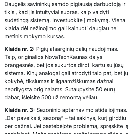
Daugelis savininkų samdo pigiausią darbuotoją ir
tikisi, kad jis intuityviai supras, kaip valdyti
sudėtingą sistemą. Investuokite į mokymą. Viena
klaida dėl nežinojimo gali kainuoti daugiau nei
metinis mokymo kursas.
Klaida nr. 2:
Pigių atsarginių dalių naudojimas.
Taip, originalios NovaTechKaunas dalys
brangesnės, bet jos sukurtos dirbti kartu su jūsų
sistema. Kinų analogai gali atrodyti taip pat, bet jų
kokybė, tikslumas ir ilgaamžiškumas dažnai
neprilygsta originalams. Sutaupysite 50 eurų
dabar, išleisite 500 už remontą vėliau.
Klaida nr. 3:
Sezoninio aptarnavimo atidėliojimas.
„Dar paveiks šį sezoną” – tai sakinys, kurį girdžiu
per dažnai. Jei pastebėjote problemą, spręskite ją