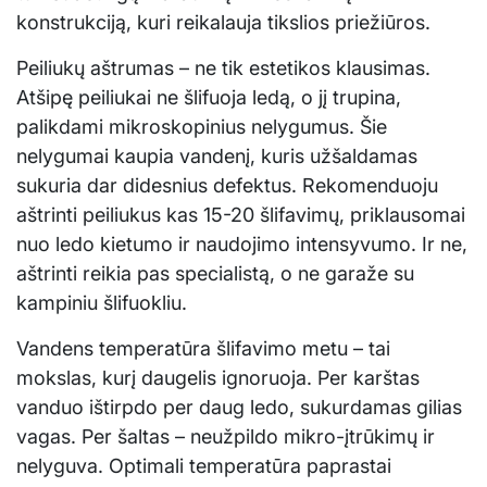
konstrukciją, kuri reikalauja tikslios priežiūros.
Peiliukų aštrumas – ne tik estetikos klausimas.
Atšipę peiliukai ne šlifuoja ledą, o jį trupina,
palikdami mikroskopinius nelygumus. Šie
nelygumai kaupia vandenį, kuris užšaldamas
sukuria dar didesnius defektus. Rekomenduoju
aštrinti peiliukus kas 15-20 šlifavimų, priklausomai
nuo ledo kietumo ir naudojimo intensyvumo. Ir ne,
aštrinti reikia pas specialistą, o ne garaže su
kampiniu šlifuokliu.
Vandens temperatūra šlifavimo metu – tai
mokslas, kurį daugelis ignoruoja. Per karštas
vanduo ištirpdo per daug ledo, sukurdamas gilias
vagas. Per šaltas – neužpildo mikro-įtrūkimų ir
nelyguva. Optimali temperatūra paprastai