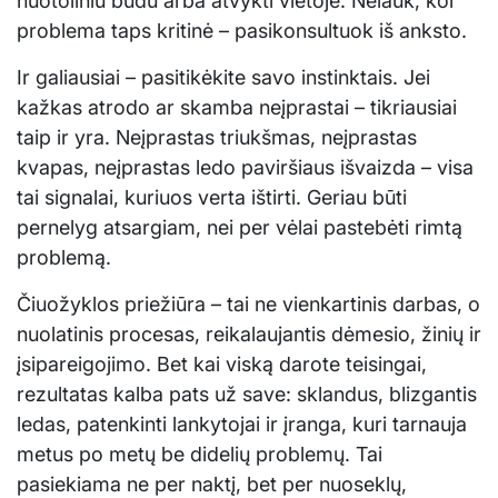
nuotoliniu būdu arba atvykti vietoje. Nelauk, kol
problema taps kritinė – pasikonsultuok iš anksto.
Ir galiausiai – pasitikėkite savo instinktais. Jei
kažkas atrodo ar skamba neįprastai – tikriausiai
taip ir yra. Neįprastas triukšmas, neįprastas
kvapas, neįprastas ledo paviršiaus išvaizda – visa
tai signalai, kuriuos verta ištirti. Geriau būti
pernelyg atsargiam, nei per vėlai pastebėti rimtą
problemą.
Čiuožyklos priežiūra – tai ne vienkartinis darbas, o
nuolatinis procesas, reikalaujantis dėmesio, žinių ir
įsipareigojimo. Bet kai viską darote teisingai,
rezultatas kalba pats už save: sklandus, blizgantis
ledas, patenkinti lankytojai ir įranga, kuri tarnauja
metus po metų be didelių problemų. Tai
pasiekiama ne per naktį, bet per nuoseklų,