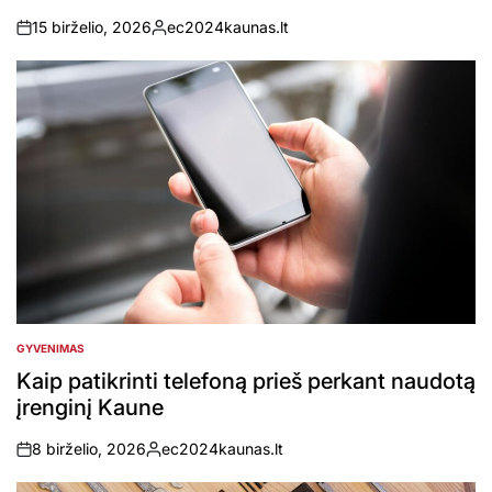
15 birželio, 2026
ec2024kaunas.lt
on
Posted
by
GYVENIMAS
POSTED
IN
Kaip patikrinti telefoną prieš perkant naudotą
įrenginį Kaune
8 birželio, 2026
ec2024kaunas.lt
on
Posted
by