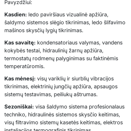
Pavyzdžiui:
Kasdien:
ledo paviršiaus vizualinė apžiūra,
šaldymo sistemos slėgio tikrinimas, ledo šlifavimo
mašinos skysčių lygių tikrinimas.
Kas savaitę:
kondensatoriaus valymas, vandens
kokybės testai, hidraulinių žarnų apžiūra,
termostatų rodmenų palyginimas su faktinėmis
temperatūromis.
Kas mėnesį:
visų variklių ir siurblių vibracijos
tikrinimas, elektrinių jungčių apžiūra, apsaugos
sistemų testavimas, peiliukų aštrumas.
Sezoniškai:
visa šaldymo sistema profesionalaus
techniko, hidraulinės sistemos skysčio keitimas,
visų filtravimo sistemų kasetės keitimas, elektros
instaliacijos termografinis tikrinimas.