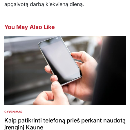
apgalvotą darbą kiekvieną dieną.
You May Also Like
GYVENIMAS
POSTED
IN
Kaip patikrinti telefoną prieš perkant naudotą
įrenginį Kaune