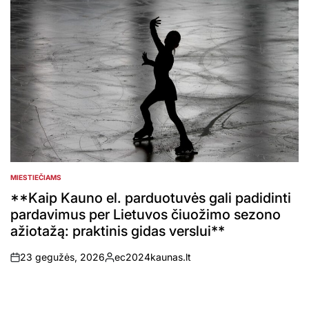
MIESTIEČIAMS
POSTED
IN
**Kaip Kauno el. parduotuvės gali padidinti
pardavimus per Lietuvos čiuožimo sezono
ažiotažą: praktinis gidas verslui**
23 gegužės, 2026
ec2024kaunas.lt
on
Posted
by