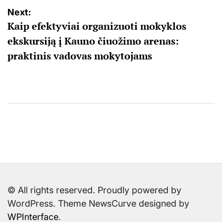
Navigacija
Next:
Kaip efektyviai organizuoti mokyklos
tarp
ekskursiją į Kauno čiuožimo arenas:
įrašų
praktinis vadovas mokytojams
© All rights reserved. Proudly powered by
WordPress. Theme NewsCurve designed by
WPInterface
.