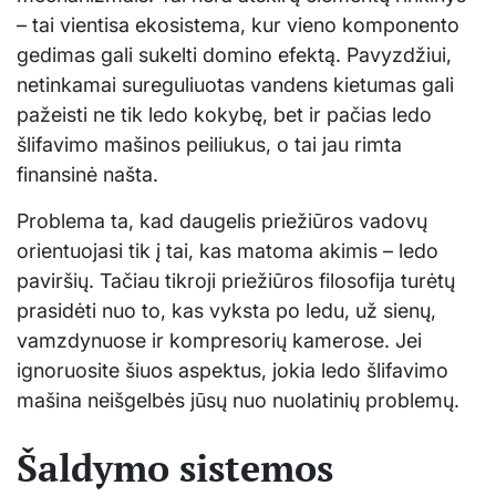
– tai vientisa ekosistema, kur vieno komponento
gedimas gali sukelti domino efektą. Pavyzdžiui,
netinkamai sureguliuotas vandens kietumas gali
pažeisti ne tik ledo kokybę, bet ir pačias ledo
šlifavimo mašinos peiliukus, o tai jau rimta
finansinė našta.
Problema ta, kad daugelis priežiūros vadovų
orientuojasi tik į tai, kas matoma akimis – ledo
paviršių. Tačiau tikroji priežiūros filosofija turėtų
prasidėti nuo to, kas vyksta po ledu, už sienų,
vamzdynuose ir kompresorių kamerose. Jei
ignoruosite šiuos aspektus, jokia ledo šlifavimo
mašina neišgelbės jūsų nuo nuolatinių problemų.
Šaldymo sistemos