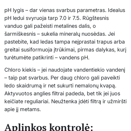
pH lygis – dar vienas svarbus parametras. Idealus
pH ledui svyruoja tarp 7.0 ir 7.5. Rūgštesnis
vanduo gali pažeisti metalines dalis, o
šarmiškesnis – sukelia mineralų nuosėdas. Jei
pastebite, kad ledas tampa neįprastai trapus arba
greitai susiformuoja įtrūkimai, pirmas dalykas, kurį
turėtumėte patikrinti – vandens pH.
Chloro kiekis – jei naudojate vandentiekio vandenį
– taip pat svarbus. Per daug chloro gali paveikti
ledo skaidrumą ir net sukurti nemalonų kvapą.
Aktyvuotos anglies filtrai padeda, bet tik jei juos
keičiate reguliariai. Neužtenka įdėti filtrą ir užmiršti
apie jį metams.
Aplinkos kontrolė: