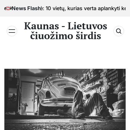
Skip
tinė: 10 vietų, kurias verta aplankyti keliaujant po 
News Flash
to
content
Kaunas - Lietuvos
čiuožimo širdis