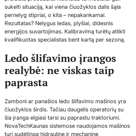
sukelti situaciją, kai viena čiuožyklos dalis šąla
pernelyg stipriai, o kita – nepakankаmai.
Rezultatas? Nelygus ledas, plyšiai, didesnis
energijos suvartojimas. Kalibravimą turėtų atlikti
kvalifikuotas specialistas bent kartą per sezoną.
Ledo šlifavimo įrangos
realybė: ne viskas taip
paprasta
Zamboni ar panašios ledo šlifavimo mašinos yra
čiuožyklos širdis. Tačiau daugelis operatorių su
šia įranga elgiasi tarsi su paprastu traktoriumi.
NovaTechKaunas sistemose naudojamos mašinos
turi sudėtingą hidraulinę ir mechaninę