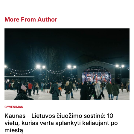
More From Author
GYVENIMAS
POSTED
IN
Kaunas – Lietuvos čiuožimo sostinė: 10
vietų, kurias verta aplankyti keliaujant po
miestą