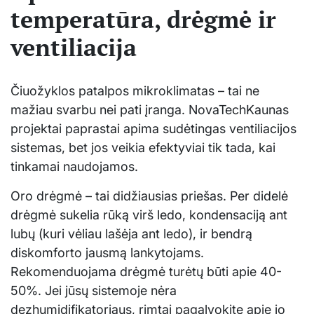
temperatūra, drėgmė ir
ventiliacija
Čiuožyklos patalpos mikroklimatas – tai ne
mažiau svarbu nei pati įranga. NovaTechKaunas
projektai paprastai apima sudėtingas ventiliacijos
sistemas, bet jos veikia efektyviai tik tada, kai
tinkamai naudojamos.
Oro drėgmė – tai didžiausias priešas. Per didelė
drėgmė sukelia rūką virš ledo, kondensaciją ant
lubų (kuri vėliau lašėja ant ledo), ir bendrą
diskomforto jausmą lankytojams.
Rekomenduojama drėgmė turėtų būti apie 40-
50%. Jei jūsų sistemoje nėra
dezhumidifikatoriaus, rimtai pagalvokite apie jo