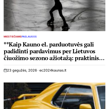
MIESTIEČIAMS
PASLAUGOS
POSTED
IN
**Kaip Kauno el. parduotuvės gali
padidinti pardavimus per Lietuvos
čiuožimo sezono ažiotažą: praktinis
gidas verslui**
23 gegužės, 2026
ec2024kaunas.lt
on