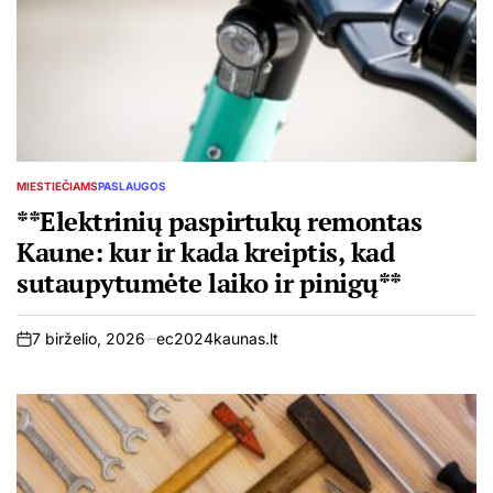
MIESTIEČIAMS
PASLAUGOS
POSTED
IN
**Elektrinių paspirtukų remontas
Kaune: kur ir kada kreiptis, kad
sutaupytumėte laiko ir pinigų**
7 birželio, 2026
ec2024kaunas.lt
on