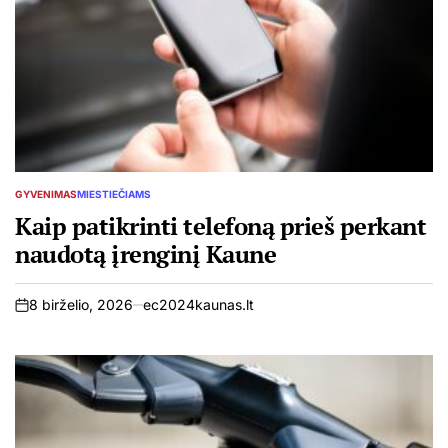
GYVENIMAS
MIESTIEČIAMS
POSTED
IN
Kaip patikrinti telefoną prieš perkant
naudotą įrenginį Kaune
8 birželio, 2026
ec2024kaunas.lt
on