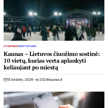
GYVENIMAS
MIESTIEČIAMS
POSTED
IN
Kaunas – Lietuvos čiuožimo sostinė:
10 vietų, kurias verta aplankyti
keliaujant po miestą
15 birželio, 2026
ec2024kaunas.lt
on