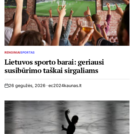
RENGINIAI
SPORTAS
POSTED
IN
Lietuvos sporto barai: geriausi
susibūrimo taškai sirgaliams
26 gegužės, 2026
ec2024kaunas.lt
on