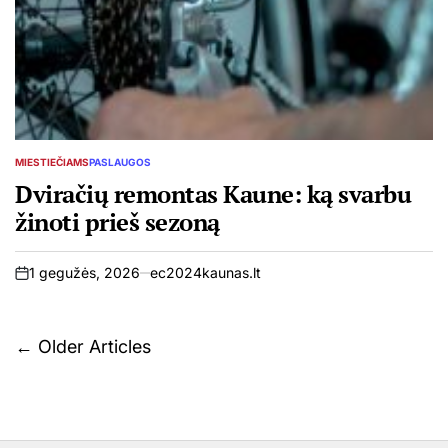
MIESTIEČIAMS
PASLAUGOS
POSTED
IN
Dviračių remontas Kaune: ką svarbu
žinoti prieš sezoną
1 gegužės, 2026
ec2024kaunas.lt
on
Navigacija
←
Older Articles
tarp
įrašų