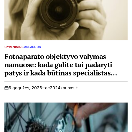
GYVENIMAS
PASLAUGOS
POSTED
IN
Fotoaparato objektyvo valymas
namuose: kada galite tai padaryti
patys ir kada būtinas specialistas
Kaune ar Šiauliuose
6 gegužės, 2026
ec2024kaunas.lt
on