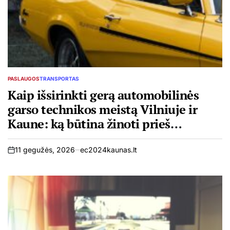
PASLAUGOS
TRANSPORTAS
POSTED
IN
Kaip išsirinkti gerą automobilinės
garso technikos meistą Vilniuje ir
Kaune: ką būtina žinoti prieš
atiduodant remontuoti
11 gegužės, 2026
ec2024kaunas.lt
on