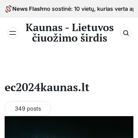
Skip
s čiuožimo sostinė: 10 vietų, kurias verta aplankyti k
News Flash
to
content
Kaunas - Lietuvos
čiuožimo širdis
ec2024kaunas.lt
349 posts