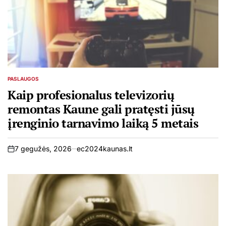
PASLAUGOS
POSTED
IN
Kaip profesionalus televizorių
remontas Kaune gali pratęsti jūsų
įrenginio tarnavimo laiką 5 metais
7 gegužės, 2026
ec2024kaunas.lt
on