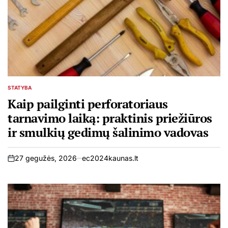
STATYBA
POSTED
IN
Kaip pailginti perforatoriaus
tarnavimo laiką: praktinis priežiūros
ir smulkių gedimų šalinimo vadovas
27 gegužės, 2026
ec2024kaunas.lt
on