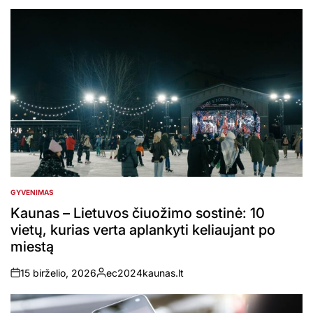
GYVENIMAS
POSTED
IN
Kaunas – Lietuvos čiuožimo sostinė: 10
vietų, kurias verta aplankyti keliaujant po
miestą
15 birželio, 2026
ec2024kaunas.lt
on
Posted
by