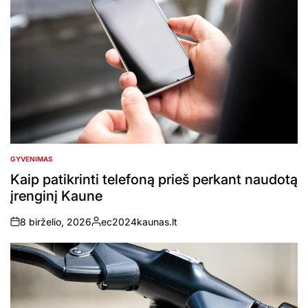
GYVENIMAS
POSTED
IN
Kaip patikrinti telefoną prieš perkant naudotą
įrenginį Kaune
8 birželio, 2026
ec2024kaunas.lt
on
Posted
by