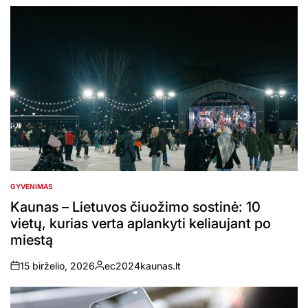
GYVENIMAS
POSTED
IN
Kaunas – Lietuvos čiuožimo sostinė: 10
vietų, kurias verta aplankyti keliaujant po
miestą
15 birželio, 2026
ec2024kaunas.lt
on
Posted
by