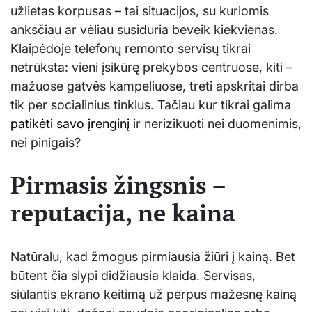
užlietas korpusas – tai situacijos, su kuriomis
anksčiau ar vėliau susiduria beveik kiekvienas.
Klaipėdoje telefonų remonto servisų tikrai
netrūksta: vieni įsikūrę prekybos centruose, kiti –
mažuose gatvės kampeliuose, treti apskritai dirba
tik per socialinius tinklus. Tačiau kur tikrai galima
patikėti savo įrenginį
ir nerizikuoti nei duomenimis,
nei pinigais?
Pirmasis žingsnis –
reputacija, ne kaina
Natūralu, kad žmogus pirmiausia žiūri į kainą. Bet
būtent čia slypi didžiausia klaida. Servisas,
siūlantis ekrano keitimą už perpus mažesnę kainą