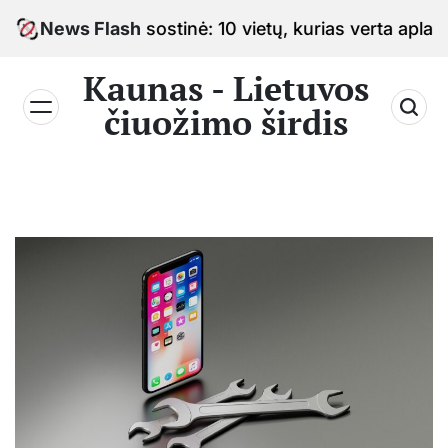
Skip
 čiuožimo sostinė: 10 vietų, kurias verta aplankyti ke
News Flash
to
content
Kaunas - Lietuvos
čiuožimo širdis