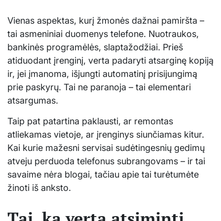
Vienas aspektas, kurį žmonės dažnai pamiršta –
tai asmeniniai duomenys telefone. Nuotraukos,
bankinės programėlės, slaptažodžiai. Prieš
atiduodant įrenginį, verta padaryti atsarginę kopiją
ir, jei įmanoma, išjungti automatinį prisijungimą
prie paskyrų. Tai ne paranoja – tai elementari
atsargumas.
Taip pat patartina paklausti, ar remontas
atliekamas vietoje, ar įrenginys siunčiamas kitur.
Kai kurie mažesni servisai sudėtingesnių gedimų
atveju perduoda telefonus subrangovams – ir tai
savaime nėra blogai, tačiau apie tai turėtumėte
žinoti iš anksto.
Tai, ką verta atsiminti,