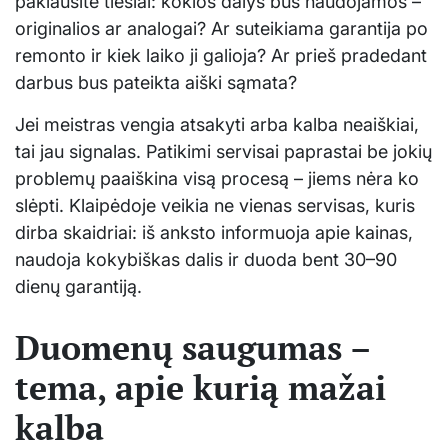
paklausite tiesiai: kokios dalys bus naudojamos –
originalios ar analogai? Ar suteikiama garantija po
remonto ir kiek laiko ji galioja? Ar prieš pradedant
darbus bus pateikta aiški sąmata?
Jei meistras vengia atsakyti arba kalba neaiškiai,
tai jau signalas. Patikimi servisai paprastai be jokių
problemų paaiškina visą procesą – jiems nėra ko
slėpti. Klaipėdoje veikia ne vienas servisas, kuris
dirba skaidriai: iš anksto informuoja apie kainas,
naudoja kokybiškas dalis ir duoda bent 30–90
dienų garantiją.
Duomenų saugumas –
tema, apie kurią mažai
kalba