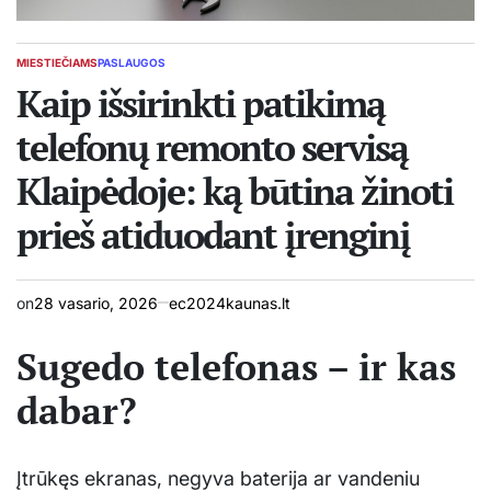
MIESTIEČIAMS
PASLAUGOS
POSTED
IN
Kaip išsirinkti patikimą
telefonų remonto servisą
Klaipėdoje: ką būtina žinoti
prieš atiduodant įrenginį
on
28 vasario, 2026
ec2024kaunas.lt
Sugedo telefonas – ir kas
dabar?
Įtrūkęs ekranas, negyva baterija ar vandeniu