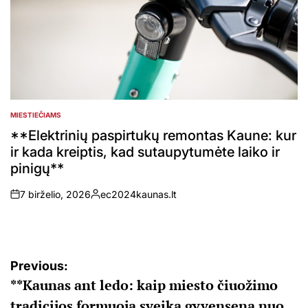
MIESTIEČIAMS
POSTED
IN
**Elektrinių paspirtukų remontas Kaune: kur
ir kada kreiptis, kad sutaupytumėte laiko ir
pinigų**
7 birželio, 2026
ec2024kaunas.lt
on
Posted
by
Navigacija
Previous:
**Kaunas ant ledo: kaip miesto čiuožimo
tarp
tradicijos formuoja sveiką gyvenseną nuo