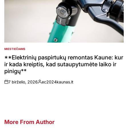
MIESTIEČIAMS
POSTED
IN
**Elektrinių paspirtukų remontas Kaune: kur
ir kada kreiptis, kad sutaupytumėte laiko ir
pinigų**
7 birželio, 2026
ec2024kaunas.lt
on
Posted
by
More From Author