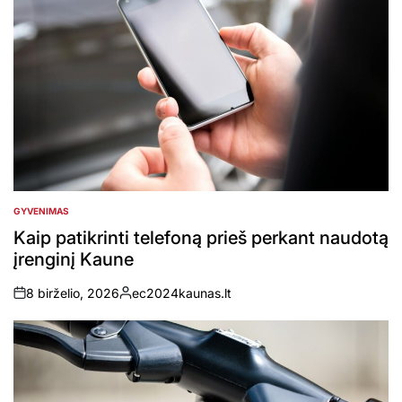
GYVENIMAS
POSTED
IN
Kaip patikrinti telefoną prieš perkant naudotą
įrenginį Kaune
8 birželio, 2026
ec2024kaunas.lt
on
Posted
by