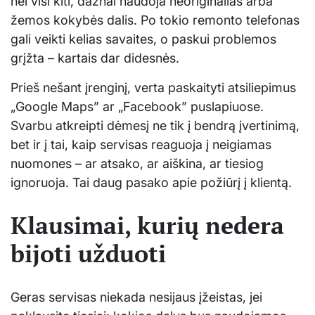
nei visi kiti, dažnai naudoja neoriginalias arba
žemos kokybės dalis. Po tokio remonto telefonas
gali veikti kelias savaites, o paskui problemos
grįžta – kartais dar didesnės.
Prieš nešant įrenginį, verta paskaityti atsiliepimus
„Google Maps” ar „Facebook” puslapiuose.
Svarbu atkreipti dėmesį ne tik į bendrą įvertinimą,
bet ir į tai, kaip servisas reaguoja į neigiamas
nuomones – ar atsako, ar aiškina, ar tiesiog
ignoruoja. Tai daug pasako apie požiūrį į klientą.
Klausimai, kurių nedera
bijoti užduoti
Geras servisas niekada nesijaus įžeistas, jei