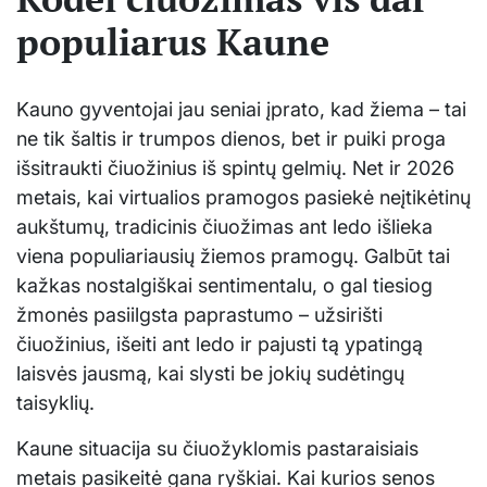
populiarus Kaune
Kauno gyventojai jau seniai įprato, kad žiema – tai
ne tik šaltis ir trumpos dienos, bet ir puiki proga
išsitraukti čiuožinius iš spintų gelmių. Net ir 2026
metais, kai virtualios pramogos pasiekė neįtikėtinų
aukštumų, tradicinis čiuožimas ant ledo išlieka
viena populiariausių žiemos pramogų. Galbūt tai
kažkas nostalgiškai sentimentalu, o gal tiesiog
žmonės pasiilgsta paprastumo – užsirišti
čiuožinius, išeiti ant ledo ir pajusti tą ypatingą
laisvės jausmą, kai slysti be jokių sudėtingų
taisyklių.
Kaune situacija su čiuožyklomis pastaraisiais
metais pasikeitė gana ryškiai. Kai kurios senos