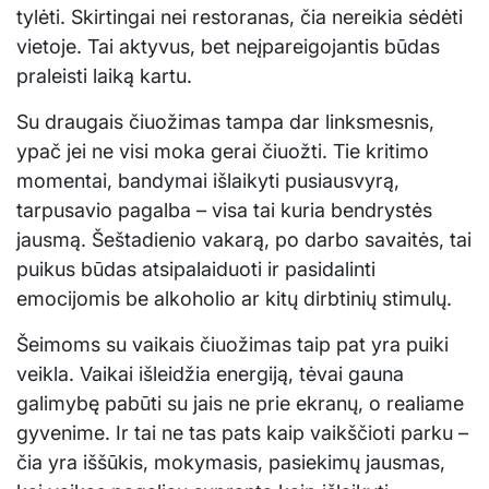
tylėti. Skirtingai nei restoranas, čia nereikia sėdėti
vietoje. Tai aktyvus, bet neįpareigojantis būdas
praleisti laiką kartu.
Su draugais čiuožimas tampa dar linksmesnis,
ypač jei ne visi moka gerai čiuožti. Tie kritimo
momentai, bandymai išlaikyti pusiausvyrą,
tarpusavio pagalba – visa tai kuria bendrystės
jausmą. Šeštadienio vakarą, po darbo savaitės, tai
puikus būdas atsipalaiduoti ir pasidalinti
emocijomis be alkoholio ar kitų dirbtinių stimulų.
Šeimoms su vaikais čiuožimas taip pat yra puiki
veikla. Vaikai išleidžia energiją, tėvai gauna
galimybę pabūti su jais ne prie ekranų, o realiame
gyvenime. Ir tai ne tas pats kaip vaikščioti parku –
čia yra iššūkis, mokymasis, pasiekimų jausmas,