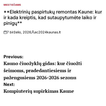
MIESTIEČIAMS
POSTED
IN
**Elektrinių paspirtukų remontas Kaune: kur
ir kada kreiptis, kad sutaupytumėte laiko ir
pinigų**
7 birželio, 2026
ec2024kaunas.lt
on
Posted
by
Navigacija
Previous:
Kauno čiuožyklų gidas: kur čiuožti
tarp
šeimoms, pradedantiesiems ir
įrašų
pažengusiems 2026-2026 sezonu
Next:
Kompiuterių supirkimas Kaune