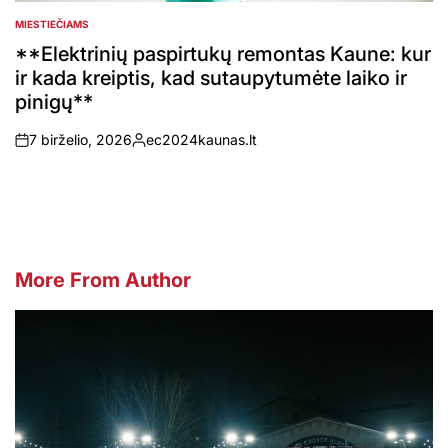
MIESTIEČIAMS
POSTED
IN
**Elektrinių paspirtukų remontas Kaune: kur
ir kada kreiptis, kad sutaupytumėte laiko ir
pinigų**
7 birželio, 2026
ec2024kaunas.lt
on
Posted
by
More From Author