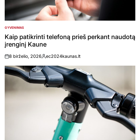
GYVENIMAS
POSTED
IN
Kaip patikrinti telefoną prieš perkant naudotą
įrenginį Kaune
8 birželio, 2026
ec2024kaunas.lt
on
Posted
by