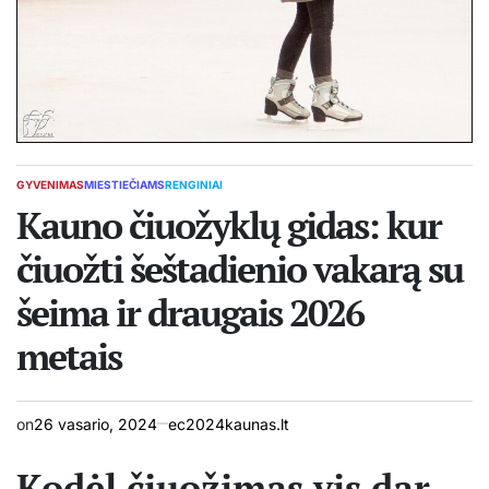
GYVENIMAS
MIESTIEČIAMS
RENGINIAI
POSTED
IN
Kauno čiuožyklų gidas: kur
čiuožti šeštadienio vakarą su
šeima ir draugais 2026
metais
on
26 vasario, 2024
ec2024kaunas.lt
Kodėl čiuožimas vis dar