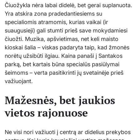
Čiuožykla nėra labai didelė, bet gerai suplanuota.
Yra atskira zona pradedantiesiems su
specialiomis atramomis, kurias vaikai (ir
suaugusieji) gali stumti prieš save mokydamiesi
čiuožti. Muzika, apšvietimas, net keli maisto
kioskai šalia – viskas padaryta taip, kad žmonės
norėtų užsibūti ilgiau. Kaina panaši į Santakos
parką, bet kartais būna specialūs pasiūlymai
šeimoms – verta pasitikrinti jų svetainėje prieš
važiuojant.
Mažesnės, bet jaukios
vietos rajonuose
Ne visi nori važiuoti į centrą ar didelius prekybos