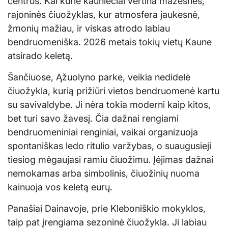
centrus. Kai kurie kauniečiai vertina mažesnes,
rajoninės čiuožyklas, kur atmosfera jaukesnė,
žmonių mažiau, ir viskas atrodo labiau
bendruomeniška. 2026 metais tokių vietų Kaune
atsirado keletą.
Šančiuose, Ąžuolyno parke, veikia nedidelė
čiuožykla, kurią prižiūri vietos bendruomenė kartu
su savivaldybe. Ji nėra tokia moderni kaip kitos,
bet turi savo žavesį. Čia dažnai rengiami
bendruomeniniai renginiai, vaikai organizuoja
spontaniškas ledo ritulio varžybas, o suaugusieji
tiesiog mėgaujasi ramiu čiuožimu. Įėjimas dažnai
nemokamas arba simbolinis, čiuožinių nuoma
kainuoja vos keletą eurų.
Panašiai Dainavoje, prie Kleboniškio mokyklos,
taip pat įrengiama sezoninė čiuožykla. Ji labiau