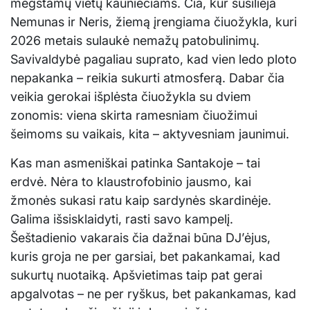
mėgstamų vietų kauniečiams. Čia, kur susilieja
Nemunas ir Neris, žiemą įrengiama čiuožykla, kuri
2026 metais sulaukė nemažų patobulinimų.
Savivaldybė pagaliau suprato, kad vien ledo ploto
nepakanka – reikia sukurti atmosferą. Dabar čia
veikia gerokai išplėsta čiuožykla su dviem
zonomis: viena skirta ramesniam čiuožimui
šeimoms su vaikais, kita – aktyvesniam jaunimui.
Kas man asmeniškai patinka Santakoje – tai
erdvė. Nėra to klaustrofobinio jausmo, kai
žmonės sukasi ratu kaip sardynės skardinėje.
Galima išsisklaidyti, rasti savo kampelį.
Šeštadienio vakarais čia dažnai būna DJ’ėjus,
kuris groja ne per garsiai, bet pakankamai, kad
sukurtų nuotaiką. Apšvietimas taip pat gerai
apgalvotas – ne per ryškus, bet pakankamas, kad