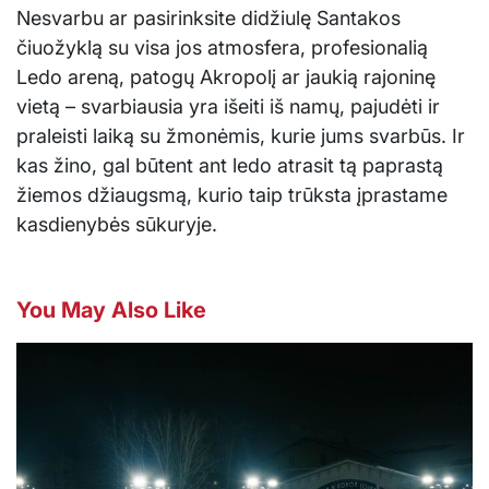
Nesvarbu ar pasirinksite didžiulę Santakos
čiuožyklą su visa jos atmosfera, profesionalią
Ledo areną, patogų Akropolį ar jaukią rajoninę
vietą – svarbiausia yra išeiti iš namų, pajudėti ir
praleisti laiką su žmonėmis, kurie jums svarbūs. Ir
kas žino, gal būtent ant ledo atrasit tą paprastą
žiemos džiaugsmą, kurio taip trūksta įprastame
kasdienybės sūkuryje.
You May Also Like