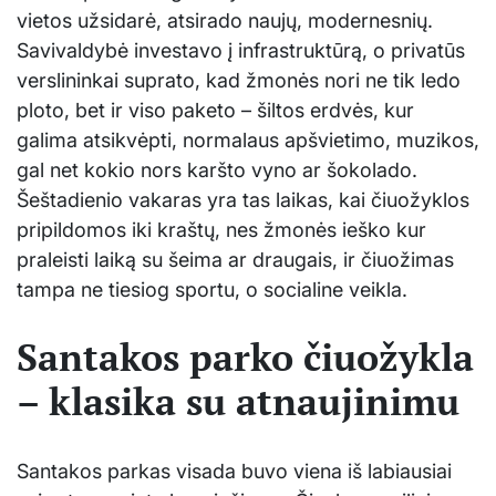
vietos užsidarė, atsirado naujų, modernesnių.
Savivaldybė investavo į infrastruktūrą, o privatūs
verslininkai suprato, kad žmonės nori ne tik ledo
ploto, bet ir viso paketo – šiltos erdvės, kur
galima atsikvėpti, normalaus apšvietimo, muzikos,
gal net kokio nors karšto vyno ar šokolado.
Šeštadienio vakaras yra tas laikas, kai čiuožyklos
pripildomos iki kraštų, nes žmonės ieško kur
praleisti laiką su šeima ar draugais, ir čiuožimas
tampa ne tiesiog sportu, o socialine veikla.
Santakos parko čiuožykla
– klasika su atnaujinimu
Santakos parkas visada buvo viena iš labiausiai