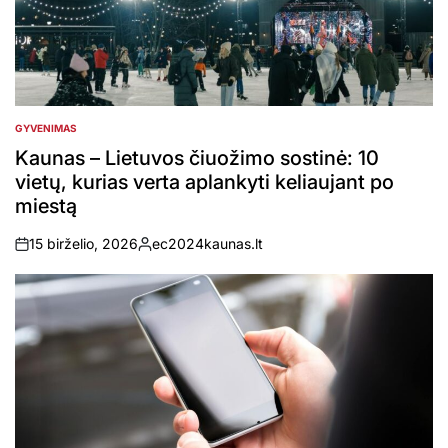
GYVENIMAS
POSTED
IN
Kaunas – Lietuvos čiuožimo sostinė: 10
vietų, kurias verta aplankyti keliaujant po
miestą
15 birželio, 2026
ec2024kaunas.lt
on
Posted
by