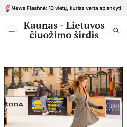
Skip
 sostinė: 10 vietų, kurias verta aplankyti keliaujant 
News Flash
to
content
Kaunas - Lietuvos
čiuožimo širdis