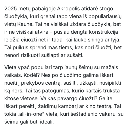
2025 metų pabaigoje Akropolis atidarė stogo
čiuožyklą, kuri greitai tapo viena iš populiariausių
vietų Kaune. Tai ne visiškai uždara čiuožykla, bet
ir ne visiškai atvira – pusiau dengta konstrukcija
leidžia čiuožti net ir tada, kai lauke sninga ar lyja.
Tai puikus sprendimas tiems, kas nori čiuožti, bet
nenori rizikuoti sušlapti ar sušalti.
Vieta ypač populiari tarp jaunų šeimų su mažais
vaikais. Kodėl? Nes po čiuožimo galima iškart
nueiti į prekybos centrą, sušilti, užkąsti, nusipirkti
ką nors. Tai tas patogumas, kurio kartais trūksta
kitose vietose. Vaikas pavargo čiuožti? Galite
iškart pereiti į žaidimų kambarį ar kino teatrą. Tai
tokia „all-in-one” vieta, kuri šeštadienio vakarui su
šeima gali būti ideali.