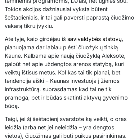
teminėmis programomis, DJ’ais, net ugnies šou.
Tokios akcijos dažniausiai vyksta būtent
šeštadieniais, ir tai gali paversti paprastą čiuožimo
vakarą tikru įvykiu.
Ateityje, kaip girdėjau iš
savivaldybės atstovų
,
planuojama dar labiau plėsti čiuožyklų tinklą
Kaune. Kalbama apie naują čiuožyklą Aleksote,
galbūt net apie uždengtos arenos statybą, kuri
veiktų ištisus metus. Kol kas tai tik planai, bet
tendencija aiški – Kaunas investuoja į žiemos
infrastruktūrą, suprasdamas kad tai ne tik
pramoga, bet ir būdas skatinti aktyvų gyvenimo
būdą.
Taigi, jei šį šeštadienį svarstote ką veikti, o oras
leidžia (arba net jei neleidžia – yra dengtos
vietos), čiuožimas gali būti puikus pasirinkimas.