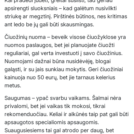
Kai pradedi judėti, greitai sušilsti, tad geriau
apsirengti sluoksniais – kad galėtum nusivilkti
striukę ar megztinį. Pirštinės būtinos, nes kritimas
ant ledo be jų gali būti skausmingas.
Čiuožinių nuoma – beveik visose čiuožyklose yra
nuomos paslaugos, bet jei planuojate čiuožti
reguliariai, gal verta investuoti į savo čiuožinius.
Nuomojami dažnai būna nusidėvėję, blogai
galąsti, ir su jais sunkiau mokytis. Geri čiuožiniai
kainuoja nuo 50 eurų, bet jie tarnaus kelerius
metus.
Saugumas – ypač svarbu vaikams. Šalmai nėra
privalomi, bet jei vaikas tik mokosi, tikrai
rekomenduočiau. Keliai ir alkūnės taip pat gali būti
apsaugotos specialiomis apsaugomis.
Suaugusiesiems tai gal atrodo per daug, bet