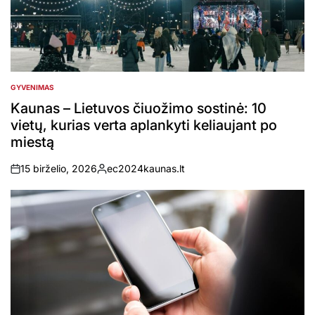
GYVENIMAS
POSTED
IN
Kaunas – Lietuvos čiuožimo sostinė: 10
vietų, kurias verta aplankyti keliaujant po
miestą
15 birželio, 2026
ec2024kaunas.lt
on
Posted
by