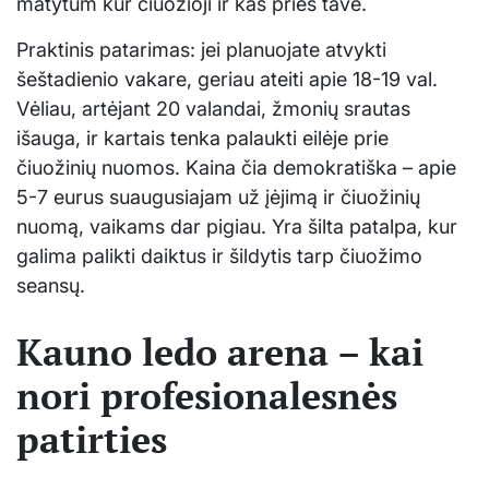
matytum kur čiuožioji ir kas prieš tave.
Praktinis patarimas: jei planuojate atvykti
šeštadienio vakare, geriau ateiti apie 18-19 val.
Vėliau, artėjant 20 valandai, žmonių srautas
išauga, ir kartais tenka palaukti eilėje prie
čiuožinių nuomos. Kaina čia demokratiška – apie
5-7 eurus suaugusiajam už įėjimą ir čiuožinių
nuomą, vaikams dar pigiau. Yra šilta patalpa, kur
galima palikti daiktus ir šildytis tarp čiuožimo
seansų.
Kauno ledo arena – kai
nori profesionalesnės
patirties