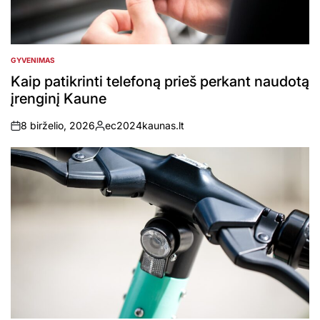
GYVENIMAS
POSTED
IN
Kaip patikrinti telefoną prieš perkant naudotą
įrenginį Kaune
8 birželio, 2026
ec2024kaunas.lt
on
Posted
by