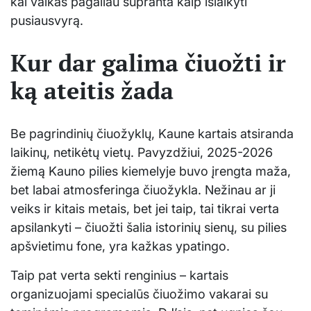
kai vaikas pagaliau supranta kaip išlaikyti
pusiausvyrą.
Kur dar galima čiuožti ir
ką ateitis žada
Be pagrindinių čiuožyklų, Kaune kartais atsiranda
laikinų, netikėtų vietų. Pavyzdžiui, 2025-2026
žiemą Kauno pilies kiemelyje buvo įrengta maža,
bet labai atmosferinga čiuožykla. Nežinau ar ji
veiks ir kitais metais, bet jei taip, tai tikrai verta
apsilankyti – čiuožti šalia istorinių sienų, su pilies
apšvietimu fone, yra kažkas ypatingo.
Taip pat verta sekti renginius – kartais
organizuojami specialūs čiuožimo vakarai su