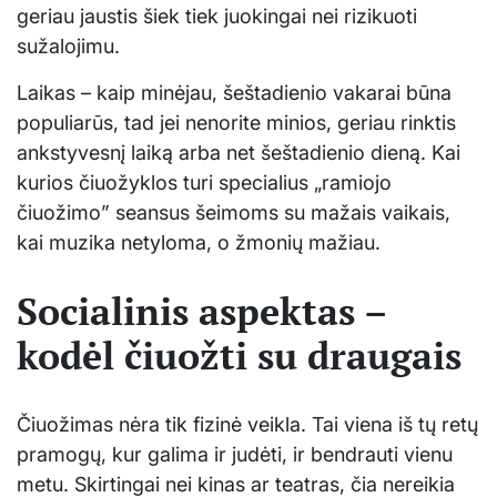
geriau jaustis šiek tiek juokingai nei rizikuoti
sužalojimu.
Laikas – kaip minėjau, šeštadienio vakarai būna
populiarūs, tad jei nenorite minios, geriau rinktis
ankstyvesnį laiką arba net šeštadienio dieną. Kai
kurios čiuožyklos turi specialius „ramiojo
čiuožimo” seansus šeimoms su mažais vaikais,
kai muzika netyloma, o žmonių mažiau.
Socialinis aspektas –
kodėl čiuožti su draugais
Čiuožimas nėra tik fizinė veikla. Tai viena iš tų retų
pramogų, kur galima ir judėti, ir bendrauti vienu
metu. Skirtingai nei kinas ar teatras, čia nereikia