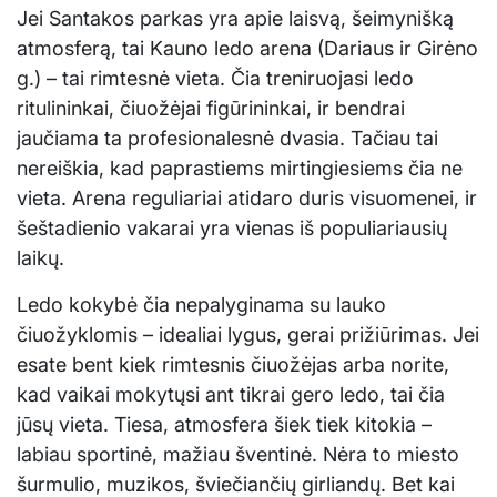
Jei Santakos parkas yra apie laisvą, šeimynišką
atmosferą, tai Kauno ledo arena (Dariaus ir Girėno
g.) – tai rimtesnė vieta. Čia treniruojasi ledo
ritulininkai, čiuožėjai figūrininkai, ir bendrai
jaučiama ta profesionalesnė dvasia. Tačiau tai
nereiškia, kad paprastiems mirtingiesiems čia ne
vieta. Arena reguliariai atidaro duris visuomenei, ir
šeštadienio vakarai yra vienas iš populiariausių
laikų.
Ledo kokybė čia nepalyginama su lauko
čiuožyklomis – idealiai lygus, gerai prižiūrimas. Jei
esate bent kiek rimtesnis čiuožėjas arba norite,
kad vaikai mokytųsi ant tikrai gero ledo, tai čia
jūsų vieta. Tiesa, atmosfera šiek tiek kitokia –
labiau sportinė, mažiau šventinė. Nėra to miesto
šurmulio, muzikos, šviečiančių girliandų. Bet kai