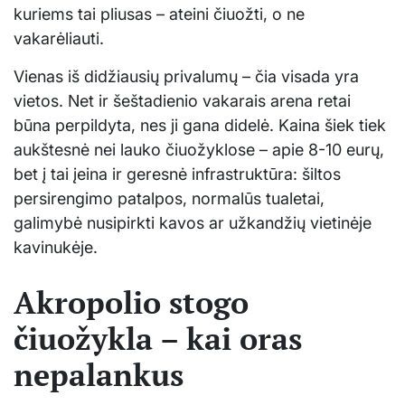
kuriems tai pliusas – ateini čiuožti, o ne
vakarėliauti.
Vienas iš didžiausių privalumų – čia visada yra
vietos. Net ir šeštadienio vakarais arena retai
būna perpildyta, nes ji gana didelė. Kaina šiek tiek
aukštesnė nei lauko čiuožyklose – apie 8-10 eurų,
bet į tai įeina ir geresnė infrastruktūra: šiltos
persirengimo patalpos, normalūs tualetai,
galimybė nusipirkti kavos ar užkandžių vietinėje
kavinukėje.
Akropolio stogo
čiuožykla – kai oras
nepalankus