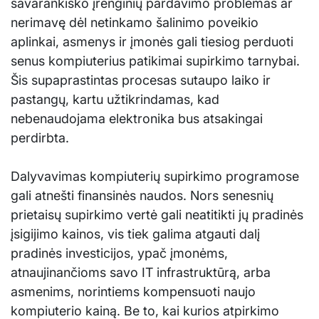
savarankiško įrenginių pardavimo problemas ar
nerimavę dėl netinkamo šalinimo poveikio
aplinkai, asmenys ir įmonės gali tiesiog perduoti
senus kompiuterius patikimai supirkimo tarnybai.
Šis supaprastintas procesas sutaupo laiko ir
pastangų, kartu užtikrindamas, kad
nebenaudojama elektronika bus atsakingai
perdirbta.
Dalyvavimas kompiuterių supirkimo programose
gali atnešti finansinės naudos. Nors senesnių
prietaisų supirkimo vertė gali neatitikti jų pradinės
įsigijimo kainos, vis tiek galima atgauti dalį
pradinės investicijos, ypač įmonėms,
atnaujinančioms savo IT infrastruktūrą, arba
asmenims, norintiems kompensuoti naujo
kompiuterio kainą. Be to, kai kurios atpirkimo