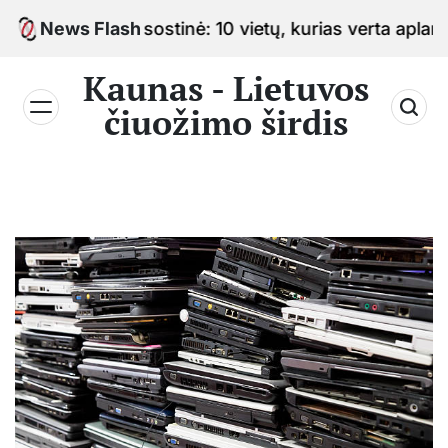
Skip
čiuožimo sostinė: 10 vietų, kurias verta aplankyti kel
News Flash
to
content
Kaunas - Lietuvos
čiuožimo širdis