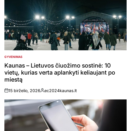
GYVENIMAS
POSTED
IN
Kaunas – Lietuvos čiuožimo sostinė: 10
vietų, kurias verta aplankyti keliaujant po
miestą
15 birželio, 2026
ec2024kaunas.lt
on
Posted
by