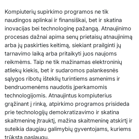
Kompiuterių supirkimo programos ne tik
naudingos aplinkai ir finansiškai, bet ir skatina
inovacijas bei technologinę pažangą. Atnaujinimo
procesas dažnai apima senų prietaisų atnaujinimą
arba jų paskirties keitimą, siekiant prailginti jų
tarnavimo laiką arba pritaikyti juos naujoms
reikmėms. Taip ne tik mažinamas elektroninių
atliekų kiekis, bet ir sudaromos palankesnės
sąlygos ribotų išteklių turintiems asmenims ir
bendruomenėms naudotis įperkamomis
technologijomis. Atnaujintus kompiuterius
grąžinant į rinką, atpirkimo programos prisideda
prie technologijų demokratizavimo ir skatina
skaitmeninę įtrauktį, mažina skaitmeninę atskirtį ir
suteikia daugiau galimybių gyventojams, kuriems
trūksta paslaugų.