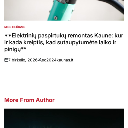
MIESTIEČIAMS
POSTED
IN
**Elektrinių paspirtukų remontas Kaune: kur
ir kada kreiptis, kad sutaupytumėte laiko ir
pinigų**
7 birželio, 2026
ec2024kaunas.lt
on
Posted
by
More From Author