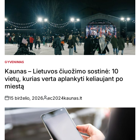
GYVENIMAS
POSTED
IN
Kaunas – Lietuvos čiuožimo sostinė: 10
vietų, kurias verta aplankyti keliaujant po
miestą
15 birželio, 2026
ec2024kaunas.lt
on
Posted
by