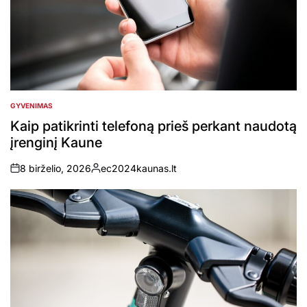
GYVENIMAS
POSTED
IN
Kaip patikrinti telefoną prieš perkant naudotą
įrenginį Kaune
8 birželio, 2026
ec2024kaunas.lt
on
Posted
by