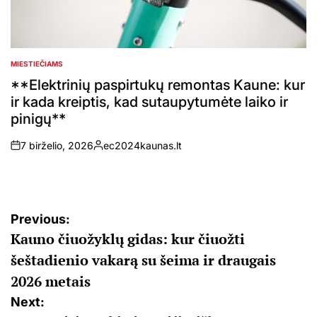
MIESTIEČIAMS
POSTED
IN
**Elektrinių paspirtukų remontas Kaune: kur
ir kada kreiptis, kad sutaupytumėte laiko ir
pinigų**
7 birželio, 2026
ec2024kaunas.lt
on
Posted
by
Navigacija
Previous:
Kauno čiuožyklų gidas: kur čiuožti
tarp
šeštadienio vakarą su šeima ir draugais
įrašų
2026 metais
Next: