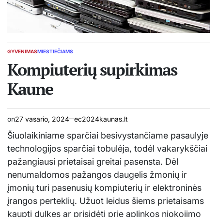
GYVENIMAS
MIESTIEČIAMS
POSTED
IN
Kompiuterių supirkimas
Kaune
on
27 vasario, 2024
ec2024kaunas.lt
Šiuolaikiniame sparčiai besivystančiame pasaulyje
technologijos sparčiai tobulėja, todėl vakarykščiai
pažangiausi prietaisai greitai pasensta. Dėl
nenumaldomos pažangos daugelis žmonių ir
įmonių turi pasenusių kompiuterių ir elektroninės
įrangos perteklių. Užuot leidus šiems prietaisams
kaupti dulkes ar prisidėti prie aplinkos niokojimo