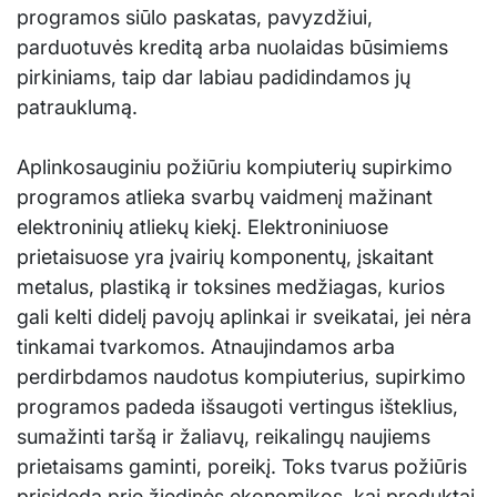
programos siūlo paskatas, pavyzdžiui,
parduotuvės kreditą arba nuolaidas būsimiems
pirkiniams, taip dar labiau padidindamos jų
patrauklumą.
Aplinkosauginiu požiūriu kompiuterių supirkimo
programos atlieka svarbų vaidmenį mažinant
elektroninių atliekų kiekį. Elektroniniuose
prietaisuose yra įvairių komponentų, įskaitant
metalus, plastiką ir toksines medžiagas, kurios
gali kelti didelį pavojų aplinkai ir sveikatai, jei nėra
tinkamai tvarkomos. Atnaujindamos arba
perdirbdamos naudotus kompiuterius, supirkimo
programos padeda išsaugoti vertingus išteklius,
sumažinti taršą ir žaliavų, reikalingų naujiems
prietaisams gaminti, poreikį. Toks tvarus požiūris
prisideda prie žiedinės ekonomikos, kai produktai