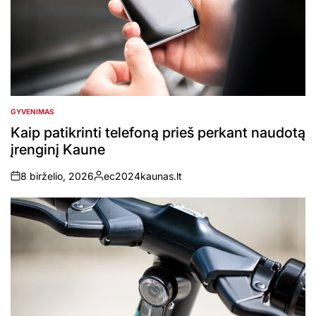
GYVENIMAS
POSTED
IN
Kaip patikrinti telefoną prieš perkant naudotą
įrenginį Kaune
8 birželio, 2026
ec2024kaunas.lt
on
Posted
by