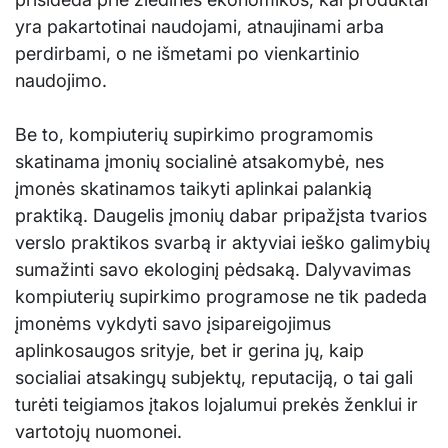
yra pakartotinai naudojami, atnaujinami arba
perdirbami, o ne išmetami po vienkartinio
naudojimo.
Be to, kompiuterių supirkimo programomis
skatinama įmonių socialinė atsakomybė, nes
įmonės skatinamos taikyti aplinkai palankią
praktiką. Daugelis įmonių dabar pripažįsta tvarios
verslo praktikos svarbą ir aktyviai ieško galimybių
sumažinti savo ekologinį pėdsaką. Dalyvavimas
kompiuterių supirkimo programose ne tik padeda
įmonėms vykdyti savo įsipareigojimus
aplinkosaugos srityje, bet ir gerina jų, kaip
socialiai atsakingų subjektų, reputaciją, o tai gali
turėti teigiamos įtakos lojalumui prekės ženklui ir
vartotojų nuomonei.