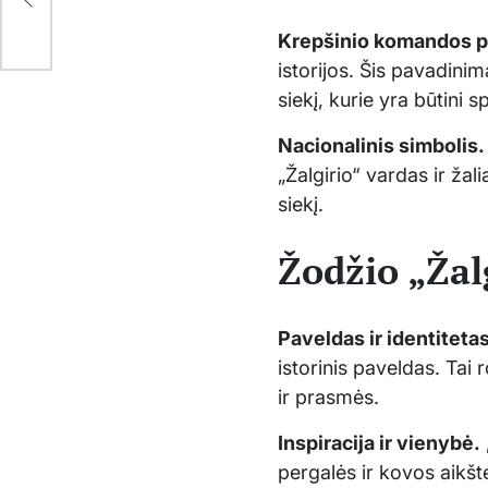
Krepšinio komandos p
istorijos. Šis pavadinim
siekį, kurie yra būtini s
Nacionalinis simbolis.
„Žalgirio“ vardas ir ža
siekį.
Žodžio „Žal
Paveldas ir identitetas
istorinis paveldas. Tai r
ir prasmės.
Inspiracija ir vienybė.
pergalės ir kovos aikšt