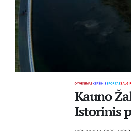
GYVENIMAS
KEPŠINIS
SPORTAS
ŽALGI
POSTED
Kauno Žal
IN
Istorinis