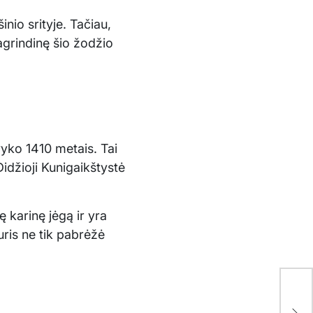
nio srityje. Tačiau,
pagrindinę šio žodžio
įvyko 1410 metais. Tai
idžioji Kunigaikštystė
ę karinę jėgą ir yra
uris ne tik pabrėžė
Ar 
sau