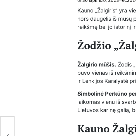
on
30 lapkričio, 2023
ec2024
Kauno „Žalgiris“ yra vi
nors daugelis iš mūsų p
reikšmę bei jo istorinį i
Žodžio „Žal
Žalgirio mūšis.
Žodis „Ž
buvo vienas iš reikšmin
ir Lenkijos Karalystė p
Simbolinė Perkūno pe
laikomas vienu iš svarb
Lietuvos karinę galią, b
Kauno Žalgi
i