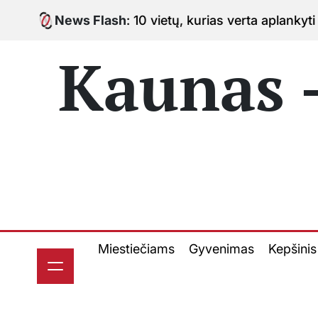
Skip
ė: 10 vietų, kurias verta aplankyti keliaujant po mies
News Flash
to
content
Kaunas -
Miestiečiams
Gyvenimas
Kepšinis