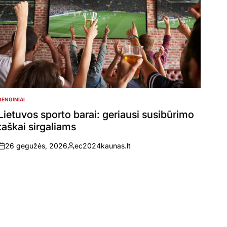
RENGINIAI
POSTED
IN
Lietuvos sporto barai: geriausi susibūrimo
taškai sirgaliams
26 gegužės, 2026
ec2024kaunas.lt
on
Posted
by