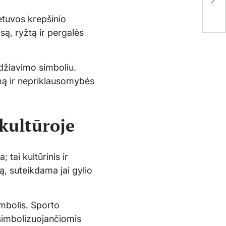
are
etuvos krepšinio
ąsą, ryžtą ir pergalės
idžiavimo simboliu.
zmą ir nepriklausomybės
 kultūroje
tai kultūrinis ir
ūrą, suteikdama jai gylio
simbolis. Sporto
 simbolizuojančiomis