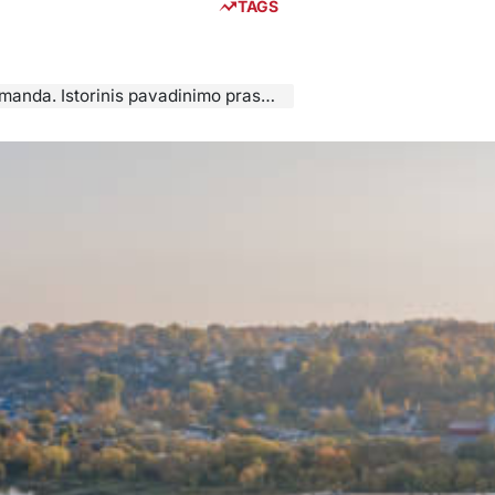
TAGS
 Istorinis pavadinimo prasmės supratimas