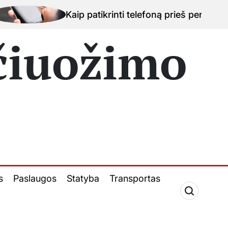
ip patikrinti telefoną prieš perkant naudotą įrenginį 
 čiuožimo
s
Paslaugos
Statyba
Transportas