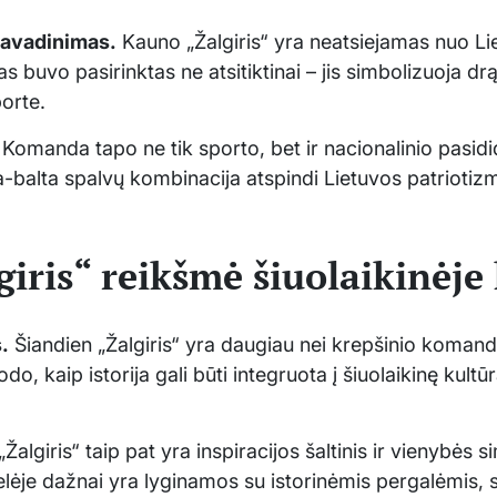
avadinimas.
Kauno „Žalgiris“ yra neatsiejamas nuo Li
as buvo pasirinktas ne atsitiktinai – jis simbolizuoja dr
porte.
Komanda tapo ne tik sporto, bet ir nacionalinio pasid
lia-balta spalvų kombinacija atspindi Lietuvos patrioti
giris“ reikšmė šiuolaikinėje
.
Šiandien „Žalgiris“ yra daugiau nei krepšinio komanda; 
odo, kaip istorija gali būti integruota į šiuolaikinę kult
„Žalgiris“ taip pat yra inspiracijos šaltinis ir vienybės 
elėje dažnai yra lyginamos su istorinėmis pergalėmis,