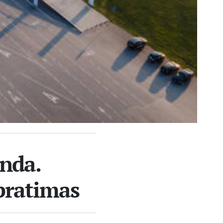
nda.
pratimas