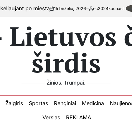
tą
Ka
15 birželio, 2026
ec2024kaunas.lt
on
Posted
by
 Lietuvos
širdis
Žinios. Trumpai.
Žalgiris
Sportas
Renginiai
Medicina
Naujieno
Verslas
REKLAMA