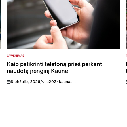
GYVENIMAS
POSTED
IN
Kaip patikrinti telefoną prieš perkant
naudotą įrenginį Kaune
8 birželio, 2026
ec2024kaunas.lt
on
Posted
by