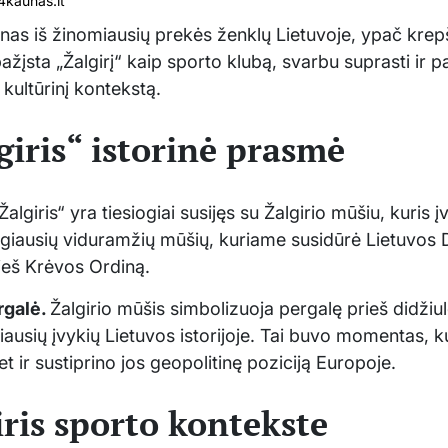
kaunas.lt
enas iš žinomiausių prekės ženklų Lietuvoje, ypač krepši
ažįsta „Žalgirį“ kaip sporto klubą, svarbu suprasti ir 
r kultūrinį kontekstą.
giris“ istorinė prasmė
algiris“ yra tiesiogiai susijęs su Žalgirio mūšiu, kuris 
giausių viduramžių mūšių, kuriame susidūrė Lietuvos D
rieš Krėvos Ordiną.
rgalė.
Žalgirio mūšis simbolizuoja pergalę prieš didžiul
iausių įvykių Lietuvos istorijoje. Tai buvo momentas, k
et ir sustiprino jos geopolitinę poziciją Europoje.
ris sporto kontekste