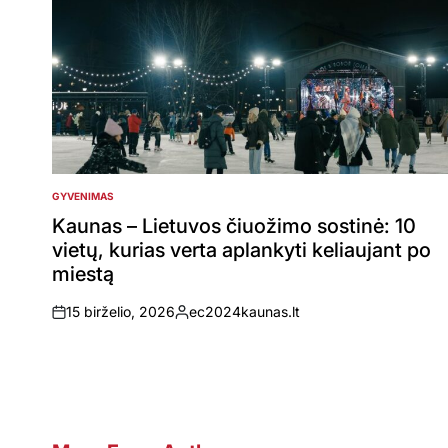
GYVENIMAS
POSTED
IN
Kaunas – Lietuvos čiuožimo sostinė: 10
vietų, kurias verta aplankyti keliaujant po
miestą
15 birželio, 2026
ec2024kaunas.lt
on
Posted
by