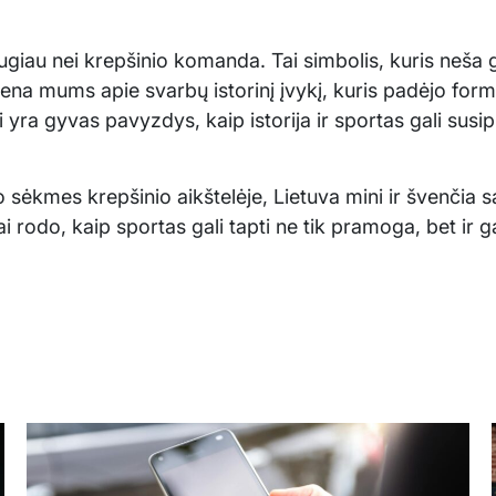
giau nei krepšinio komanda. Tai simbolis, kuris neša gilų
mena mums apie svarbų istorinį įvykį, kuris padėjo form
tai yra gyvas pavyzdys, kaip istorija ir sportas gali susi
jo sėkmes krepšinio aikštelėje, Lietuva mini ir švenčia sa
Tai rodo, kaip sportas gali tapti ne tik pramoga, bet ir g