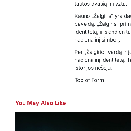
tautos dvasią ir ryžtą.
Kauno „Žalgiris“ yra dau
paveldą. „Žalgiris“ pri
identitetą, ir šiandien 
nacionalinį simbolį.
Per „Žalgirio“ vardą ir 
nacionalinį identitetą. 
istorijos nešėju.
Top of Form
You May Also Like