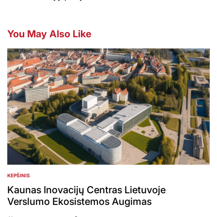
You May Also Like
KEPŠINIS
POSTED
IN
Kaunas Inovacijų Centras Lietuvoje
Verslumo Ekosistemos Augimas