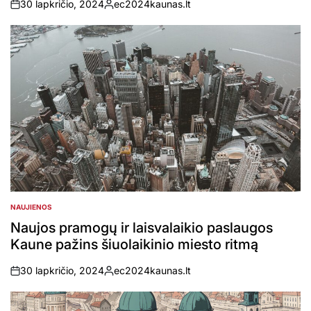
30 lapkričio, 2024
ec2024kaunas.lt
on
Posted
by
NAUJIENOS
POSTED
IN
Naujos pramogų ir laisvalaikio paslaugos
Kaune pažins šiuolaikinio miesto ritmą
30 lapkričio, 2024
ec2024kaunas.lt
on
Posted
by