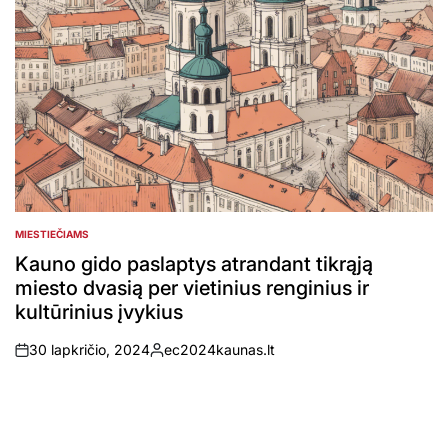
MIESTIEČIAMS
POSTED
IN
Kauno gido paslaptys atrandant tikrąją
miesto dvasią per vietinius renginius ir
kultūrinius įvykius
30 lapkričio, 2024
ec2024kaunas.lt
on
Posted
by