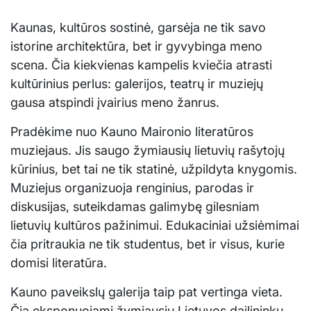
Kaunas, kultūros sostinė, garsėja ne tik savo
istorine architektūra, bet ir gyvybinga meno
scena. Čia kiekvienas kampelis kviečia atrasti
kultūrinius perlus: galerijos, teatrų ir muziejų
gausa atspindi įvairius meno žanrus.
Pradėkime nuo Kauno Maironio literatūros
muziejaus. Jis saugo žymiausių lietuvių rašytojų
kūrinius, bet tai ne tik statinė, užpildyta knygomis.
Muziejus organizuoja renginius, parodas ir
diskusijas, suteikdamas galimybę gilesniam
lietuvių kultūros pažinimui. Edukaciniai užsiėmimai
čia pritraukia ne tik studentus, bet ir visus, kurie
domisi literatūra.
Kauno paveikslų galerija taip pat vertinga vieta.
Čia eksponuojami žymiausių Lietuvos dailininkų