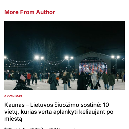
More From Author
GYVENIMAS
POSTED
IN
Kaunas – Lietuvos čiuožimo sostinė: 10
vietų, kurias verta aplankyti keliaujant po
miestą