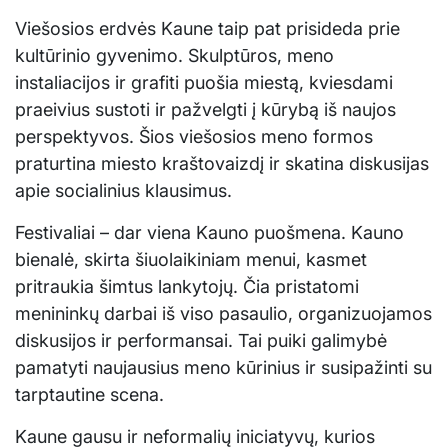
Viešosios erdvės Kaune taip pat prisideda prie
kultūrinio gyvenimo. Skulptūros, meno
instaliacijos ir grafiti puošia miestą, kviesdami
praeivius sustoti ir pažvelgti į kūrybą iš naujos
perspektyvos. Šios viešosios meno formos
praturtina miesto kraštovaizdį ir skatina diskusijas
apie socialinius klausimus.
Festivaliai – dar viena Kauno puošmena. Kauno
bienalė, skirta šiuolaikiniam menui, kasmet
pritraukia šimtus lankytojų. Čia pristatomi
menininkų darbai iš viso pasaulio, organizuojamos
diskusijos ir performansai. Tai puiki galimybė
pamatyti naujausius meno kūrinius ir susipažinti su
tarptautine scena.
Kaune gausu ir neformalių iniciatyvų, kurios