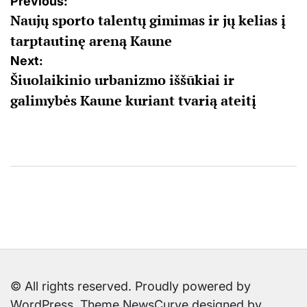
Navigacija
Previous:
Naujų sporto talentų gimimas ir jų kelias į
tarp
tarptautinę areną Kaune
įrašų
Next:
Šiuolaikinio urbanizmo iššūkiai ir
galimybės Kaune kuriant tvarią ateitį
© All rights reserved. Proudly powered by
WordPress. Theme NewsCurve designed by