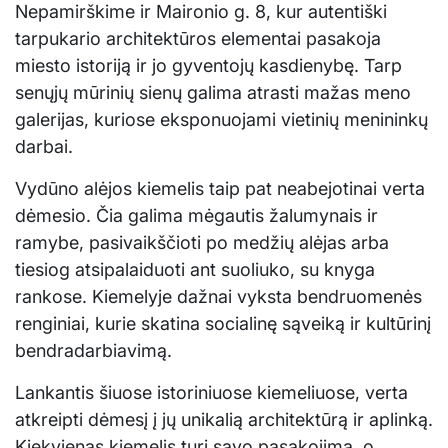
Nepamirškime ir Maironio g. 8, kur autentiški
tarpukario architektūros elementai pasakoja
miesto istoriją ir jo gyventojų kasdienybę. Tarp
senųjų mūrinių sienų galima atrasti mažas meno
galerijas, kuriose eksponuojami vietinių menininkų
darbai.
Vydūno alėjos kiemelis taip pat neabejotinai verta
dėmesio. Čia galima mėgautis žalumynais ir
ramybe, pasivaikščioti po medžių alėjas arba
tiesiog atsipalaiduoti ant suoliuko, su knyga
rankose. Kiemelyje dažnai vyksta bendruomenės
renginiai, kurie skatina socialinę sąveiką ir kultūrinį
bendradarbiavimą.
Lankantis šiuose istoriniuose kiemeliuose, verta
atkreipti dėmesį į jų unikalią architektūrą ir aplinką.
Kiekvienas kiemelis turi savo pasakojimą, o