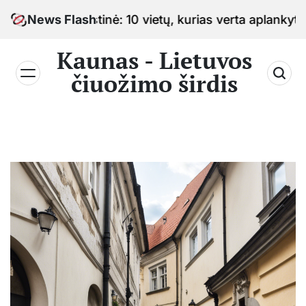
Skip
o sostinė: 10 vietų, kurias verta aplankyti keliaujan
News Flash
to
content
Kaunas - Lietuvos
čiuožimo širdis