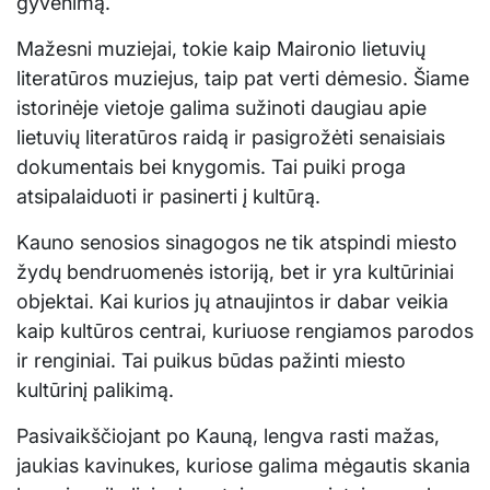
gyvenimą.
Mažesni muziejai, tokie kaip Maironio lietuvių
literatūros muziejus, taip pat verti dėmesio. Šiame
istorinėje vietoje galima sužinoti daugiau apie
lietuvių literatūros raidą ir pasigrožėti senaisiais
dokumentais bei knygomis. Tai puiki proga
atsipalaiduoti ir pasinerti į kultūrą.
Kauno senosios sinagogos ne tik atspindi miesto
žydų bendruomenės istoriją, bet ir yra kultūriniai
objektai. Kai kurios jų atnaujintos ir dabar veikia
kaip kultūros centrai, kuriuose rengiamos parodos
ir renginiai. Tai puikus būdas pažinti miesto
kultūrinį palikimą.
Pasivaikščiojant po Kauną, lengva rasti mažas,
jaukias kavinukes, kuriose galima mėgautis skania