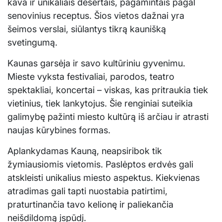
kava ir unikaliais desertais, pagamintais pagal
senovinius receptus. Šios vietos dažnai yra
šeimos verslai, siūlantys tikrą kaunišką
svetingumą.
Kaunas garsėja ir savo kultūriniu gyvenimu.
Mieste vyksta festivaliai, parodos, teatro
spektakliai, koncertai – viskas, kas pritraukia tiek
vietinius, tiek lankytojus. Šie renginiai suteikia
galimybę pažinti miesto kultūrą iš arčiau ir atrasti
naujas kūrybines formas.
Aplankydamas Kauną, neapsiribok tik
žymiausiomis vietomis. Paslėptos erdvės gali
atskleisti unikalius miesto aspektus. Kiekvienas
atradimas gali tapti nuostabia patirtimi,
praturtinančia tavo kelionę ir paliekančia
neišdildomą įspūdį.