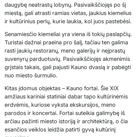
daugybę neatrastų lobynų. Pasivaikščiojęs po šį
miestą, gali atrasti ramias vietas, jaukius kiemelius
ir kultūrinius perlų, kurie laukia, kol juos pastebėsi.
Senamiesčio kiemeliai yra viena iš tokių paslapčių.
Turistai dažnai praeina pro šalį, tačiau ten galima
rasti jaukių restoranų, meno galerijų ir neįprastų
suvenyrų parduotuvių. Pasivaikščiojęs akmenimis
grįstais takais, gali pajusti Kauno dvasią ir pabėgti
nuo miesto šurmulio.
Kitas įdomus objektas – Kauno fortai. Šie XIX
amžiaus kariniai statiniai dabar tapo kultūrinėmis
erdvėmis, kuriose vyksta ekskursijos, meno
parodos ir koncertai. Fortai suteikia galimybę iš
arčiau pažinti miesto istoriją ir architektūrą, o čia
esančios veiklos leidžia patirti gyvą kultūrinį