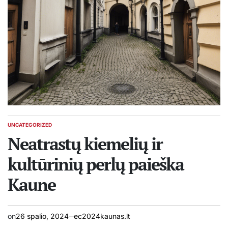
UNCATEGORIZED
POSTED
IN
Neatrastų kiemelių ir
kultūrinių perlų paieška
Kaune
on
26 spalio, 2024
ec2024kaunas.lt