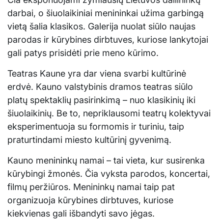
darbai, o šiuolaikiniai menininkai užima garbingą
vietą šalia klasikos. Galerija nuolat siūlo naujas
parodas ir kūrybines dirbtuves, kuriose lankytojai
gali patys prisidėti prie meno kūrimo.
Teatras Kaune yra dar viena svarbi kultūrinė
erdvė. Kauno valstybinis dramos teatras siūlo
platų spektaklių pasirinkimą – nuo klasikinių iki
šiuolaikinių. Be to, nepriklausomi teatrų kolektyvai
eksperimentuoja su formomis ir turiniu, taip
praturtindami miesto kultūrinį gyvenimą.
Kauno menininkų namai – tai vieta, kur susirenka
kūrybingi žmonės. Čia vyksta parodos, koncertai,
filmų peržiūros. Menininkų namai taip pat
organizuoja kūrybines dirbtuves, kuriose
kiekvienas gali išbandyti savo jėgas.