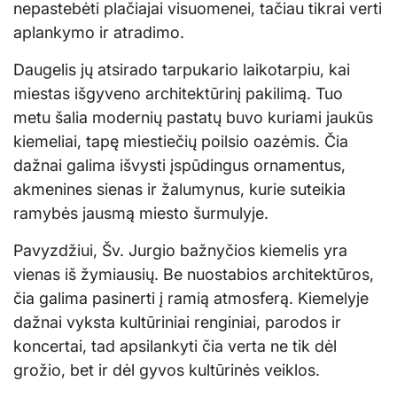
nepastebėti plačiajai visuomenei, tačiau tikrai verti
aplankymo ir atradimo.
Daugelis jų atsirado tarpukario laikotarpiu, kai
miestas išgyveno architektūrinį pakilimą. Tuo
metu šalia modernių pastatų buvo kuriami jaukūs
kiemeliai, tapę miestiečių poilsio oazėmis. Čia
dažnai galima išvysti įspūdingus ornamentus,
akmenines sienas ir žalumynus, kurie suteikia
ramybės jausmą miesto šurmulyje.
Pavyzdžiui, Šv. Jurgio bažnyčios kiemelis yra
vienas iš žymiausių. Be nuostabios architektūros,
čia galima pasinerti į ramią atmosferą. Kiemelyje
dažnai vyksta kultūriniai renginiai, parodos ir
koncertai, tad apsilankyti čia verta ne tik dėl
grožio, bet ir dėl gyvos kultūrinės veiklos.