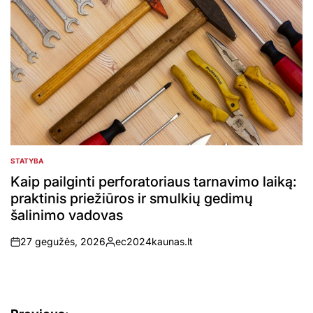
STATYBA
POSTED
IN
Kaip pailginti perforatoriaus tarnavimo laiką:
praktinis priežiūros ir smulkių gedimų
šalinimo vadovas
27 gegužės, 2026
ec2024kaunas.lt
on
Posted
by