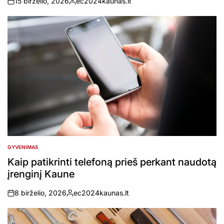
15 birželio, 2026
ec2024kaunas.lt
on
Posted
by
GYVENIMAS
POSTED
IN
Kaip patikrinti telefoną prieš perkant naudotą
įrenginį Kaune
8 birželio, 2026
ec2024kaunas.lt
on
Posted
by