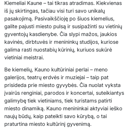
Kiemeliai Kaune – tai tikras atradimas. Kiekvienas
iš jų skirtingas, tačiau visi turi savo unikalų
pasakojimą. Pasivaikščioję po šiuos kiemelius,
galite pajusti miesto pulsą ir susipažinti su vietinių
gyventojų kasdienybe. Čia slypi mažos, jaukios
kavinės, dirbtuvės ir menininkų studijos, kuriose
galima rasti nuostabių kūrinių, kuriuos sukūrė
vietiniai meistrai.
Be kiemelių, Kauno kultūriniai perlai – meno
galerijos, teatrų erdvės ir muziejai – taip pat
prisideda prie miesto gyvybės. Čia nuolat vyksta
įvairūs renginiai, parodos ir koncertai, suteikiantys
galimybę tiek vietiniams, tiek turistams patirti
miesto dinamiką. Kauno menininkai aktyviai ieško
naujų būdų, kaip pateikti savo kūrybą, o tai
praturtina miesto kultūrinį gyvenimą.