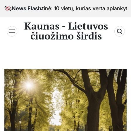
Skip
žimo sostinė: 10 vietų, kurias verta aplankyti keliauj
News Flash
to
content
Kaunas - Lietuvos
čiuožimo širdis