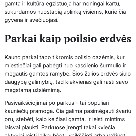
gamta ir kultūra egzistuoja harmoningai kartu,
sukurdamos nuostabią aplinką visiems, kurie čia
gyvena ir svečiuojasi.
Parkai kaip poilsio erdvės
Kauno parkai tapo tikromis poilsio oazėmis, kur
miestiečiai gali pabėgti nuo kasdienio šurmulio ir
mėgautis gamtos ramybe. Šios žalios erdvės siūlo
daugybę galimybių, tad kiekvienas gali rasti savo
mėgstamą užsiėmimą.
Pasivaikščiojimai po parkus – tai populiari
kauniečių pramoga. Čia galima pasimėgauti švariu
oru, stebėti, kaip keičiasi gamta, ir leisti mintims
laisvai plaukti. Parkuose įrengti takai kviečia
aktyviai leisti laiką: bėgti, vaikščioti arba važiuoti