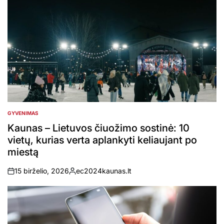
GYVENIMAS
POSTED
IN
Kaunas – Lietuvos čiuožimo sostinė: 10
vietų, kurias verta aplankyti keliaujant po
miestą
15 birželio, 2026
ec2024kaunas.lt
on
Posted
by