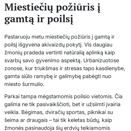
Miestiečių požiūris į
gamtą ir poilsį
Pastaruoju metu miestiečių požiūris į gamtą ir
poilsį išgyvena akivaizdų pokytį. Vis daugiau
žmonių pradeda vertinti natūralią aplinką kaip
svarbų savo gyvenimo aspektą. Urbanizuotose
zonose, kur triukšmas ir stresas tapo kasdienybe,
gamta siūlo ramybę ir galimybę pabėgti nuo
miesto šurmulio.
Parkai tampa mėgstamomis poilsio vietomis. Čia
galima ne tik pasivaikščioti, bet ir užsiimti įvairia
veikla. Bėgimas, dviračių sportas, piknikai su
šeima ar draugais – tai tik keletas būdų, kaip
žmonės pasinaudoja šių erdvių teikiamomis