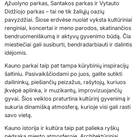
Ąžuolyno parkas, Santakos parkas ir Vytauto
Didžiojo parkas – tai ne tik žaliųjų oazių
pavyzdžiai. Šiose erdvėse nuolat vyksta kultūriniai
renginiai, koncertai ir meno parodos, skatinančios
bendruomeniškumą ir aktyvų gyvenimo būdą. Čia
miestiečiai gali susiburti, bendradarbiauti ir dalintis
idėjomis.
Kauno parkai taip pat tampa kūrybinių inspiracijų
šaltiniu. Pasivaikščiodami po juos, galite sutikti
dailininkų, piešiančių peizažus, rašytojų, kuriuos
įkvėpė aplinka, ir muzikantų, improvizuojančių
gyvai. Šios veiklos praturtina kultūrinį gyvenimą ir
sukuria dinamišką atmosferą, kurioje visi gali rasti
savo vietą.
Kauno istorija ir kultūra taip pat palieka ryškų
pėdsaką miesto atmosferoje. Architektūriniai