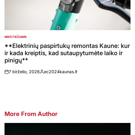
MIESTIEČIAMS
POSTED
IN
**Elektrinių paspirtukų remontas Kaune: kur
ir kada kreiptis, kad sutaupytumėte laiko ir
pinigų**
7 birželio, 2026
ec2024kaunas.lt
on
Posted
by
More From Author