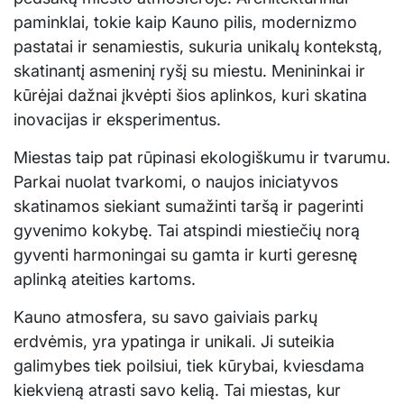
paminklai, tokie kaip Kauno pilis, modernizmo
pastatai ir senamiestis, sukuria unikalų kontekstą,
skatinantį asmeninį ryšį su miestu. Menininkai ir
kūrėjai dažnai įkvėpti šios aplinkos, kuri skatina
inovacijas ir eksperimentus.
Miestas taip pat rūpinasi ekologiškumu ir tvarumu.
Parkai nuolat tvarkomi, o naujos iniciatyvos
skatinamos siekiant sumažinti taršą ir pagerinti
gyvenimo kokybę. Tai atspindi miestiečių norą
gyventi harmoningai su gamta ir kurti geresnę
aplinką ateities kartoms.
Kauno atmosfera, su savo gaiviais parkų
erdvėmis, yra ypatinga ir unikali. Ji suteikia
galimybes tiek poilsiui, tiek kūrybai, kviesdama
kiekvieną atrasti savo kelią. Tai miestas, kur