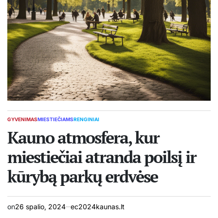
GYVENIMAS
MIESTIEČIAMS
RENGINIAI
POSTED
IN
Kauno atmosfera, kur
miestiečiai atranda poilsį ir
kūrybą parkų erdvėse
on
26 spalio, 2024
ec2024kaunas.lt