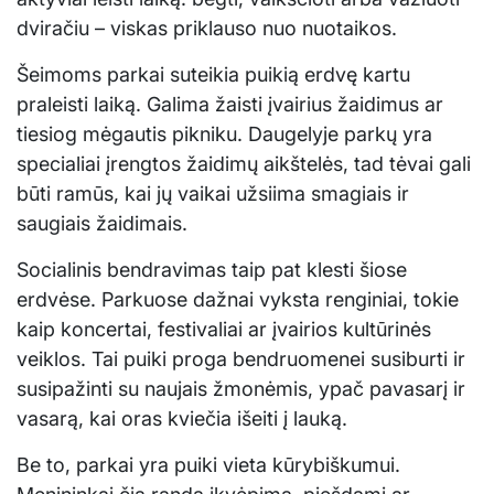
dviračiu – viskas priklauso nuo nuotaikos.
Šeimoms parkai suteikia puikią erdvę kartu
praleisti laiką. Galima žaisti įvairius žaidimus ar
tiesiog mėgautis pikniku. Daugelyje parkų yra
specialiai įrengtos žaidimų aikštelės, tad tėvai gali
būti ramūs, kai jų vaikai užsiima smagiais ir
saugiais žaidimais.
Socialinis bendravimas taip pat klesti šiose
erdvėse. Parkuose dažnai vyksta renginiai, tokie
kaip koncertai, festivaliai ar įvairios kultūrinės
veiklos. Tai puiki proga bendruomenei susiburti ir
susipažinti su naujais žmonėmis, ypač pavasarį ir
vasarą, kai oras kviečia išeiti į lauką.
Be to, parkai yra puiki vieta kūrybiškumui.