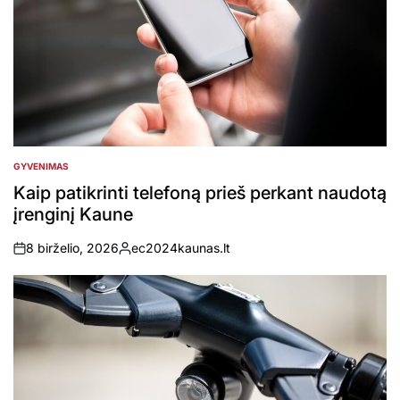
GYVENIMAS
POSTED
IN
Kaip patikrinti telefoną prieš perkant naudotą
įrenginį Kaune
8 birželio, 2026
ec2024kaunas.lt
on
Posted
by