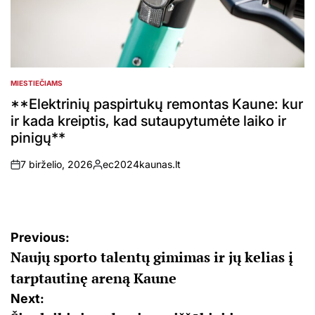
MIESTIEČIAMS
POSTED
IN
**Elektrinių paspirtukų remontas Kaune: kur
ir kada kreiptis, kad sutaupytumėte laiko ir
pinigų**
7 birželio, 2026
ec2024kaunas.lt
on
Posted
by
Navigacija
Previous:
Naujų sporto talentų gimimas ir jų kelias į
tarp
tarptautinę areną Kaune
įrašų
Next: