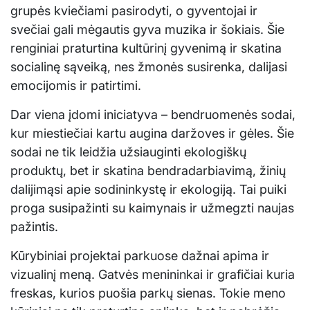
grupės kviečiami pasirodyti, o gyventojai ir
svečiai gali mėgautis gyva muzika ir šokiais. Šie
renginiai praturtina kultūrinį gyvenimą ir skatina
socialinę sąveiką, nes žmonės susirenka, dalijasi
emocijomis ir patirtimi.
Dar viena įdomi iniciatyva – bendruomenės sodai,
kur miestiečiai kartu augina daržoves ir gėles. Šie
sodai ne tik leidžia užsiauginti ekologiškų
produktų, bet ir skatina bendradarbiavimą, žinių
dalijimąsi apie sodininkystę ir ekologiją. Tai puiki
proga susipažinti su kaimynais ir užmegzti naujas
pažintis.
Kūrybiniai projektai parkuose dažnai apima ir
vizualinį meną. Gatvės menininkai ir grafičiai kuria
freskas, kurios puošia parkų sienas. Tokie meno