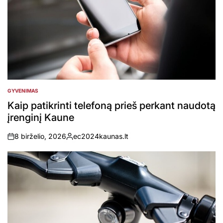
GYVENIMAS
POSTED
IN
Kaip patikrinti telefoną prieš perkant naudotą
įrenginį Kaune
8 birželio, 2026
ec2024kaunas.lt
on
Posted
by