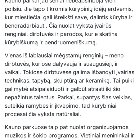
Kauno parkai jau seniai nebeapsiriboja vien
poilsiu. Jie tapo tikromis kūrybinių idėjų erdvėmis,
kur miestiečiai gali išreikšti save, dalintis kūryba ir
bendradarbiauti. Čia nuolat vyksta įvairūs
renginiai, dirbtuvės ir parodos, kurie skatina
kūrybiškumą ir bendruomeniškumą.
Vienas iš labiausiai mėgstamų renginių – meno
dirbtuvės, kuriose dalyvauja ir suaugusieji, ir
vaikai. Tokiose dirbtuvėse galima išbandyti įvairias
technikas: tapybą, skulptūrą ar keramiką. Tai puiki
galimybė atsipalaiduoti ir galbūt atrasti iki šiol
nepažintus talentus. Parkai, supantys šias veiklas,
suteikia ramybės ir įkvėpimo, tad kūrybiniai
procesai čia vyksta natūraliai.
Kauno parkuose taip pat nuolat organizuojamos
muzikos ir šokio programos. Vietiniai menininkai ir