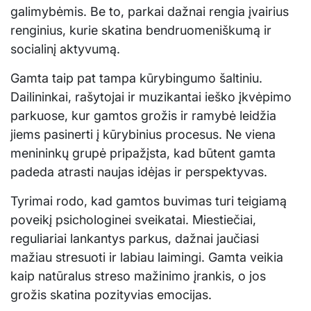
galimybėmis. Be to, parkai dažnai rengia įvairius
renginius, kurie skatina bendruomeniškumą ir
socialinį aktyvumą.
Gamta taip pat tampa kūrybingumo šaltiniu.
Dailininkai, rašytojai ir muzikantai ieško įkvėpimo
parkuose, kur gamtos grožis ir ramybė leidžia
jiems pasinerti į kūrybinius procesus. Ne viena
menininkų grupė pripažįsta, kad būtent gamta
padeda atrasti naujas idėjas ir perspektyvas.
Tyrimai rodo, kad gamtos buvimas turi teigiamą
poveikį psichologinei sveikatai. Miestiečiai,
reguliariai lankantys parkus, dažnai jaučiasi
mažiau stresuoti ir labiau laimingi. Gamta veikia
kaip natūralus streso mažinimo įrankis, o jos
grožis skatina pozityvias emocijas.