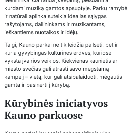
Menininkai čia randa įkvėpimą, piešdami ar
kurdami muziką gamtos apsuptyje. Parkų ramybė
ir natūrali aplinka suteikia idealias sąlygas
rašytojams, dailininkams ir muzikantams,
ieškantiems nuotaikos ir idėjų.
Taigi, Kauno parkai ne tik leidžia pailsėti, bet ir
kuria gyvybingas kultūrines erdves, kuriose
vyksta įvairios veiklos. Kiekvienas kaunietis ar
miesto svečias gali atrasti savo mėgstamą
kampelį – vietą, kur gali atsipalaiduoti, mėgautis
gamta ir pasinerti į kūrybą.
Kūrybinės iniciatyvos
Kauno parkuose