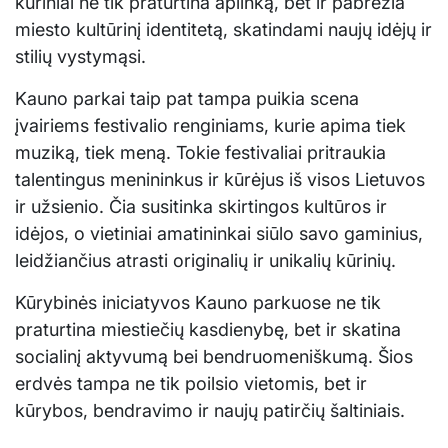
kūriniai ne tik praturtina aplinką, bet ir pabrėžia
miesto kultūrinį identitetą, skatindami naujų idėjų ir
stilių vystymąsi.
Kauno parkai taip pat tampa puikia scena
įvairiems festivalio renginiams, kurie apima tiek
muziką, tiek meną. Tokie festivaliai pritraukia
talentingus menininkus ir kūrėjus iš visos Lietuvos
ir užsienio. Čia susitinka skirtingos kultūros ir
idėjos, o vietiniai amatininkai siūlo savo gaminius,
leidžiančius atrasti originalių ir unikalių kūrinių.
Kūrybinės iniciatyvos Kauno parkuose ne tik
praturtina miestiečių kasdienybę, bet ir skatina
socialinį aktyvumą bei bendruomeniškumą. Šios
erdvės tampa ne tik poilsio vietomis, bet ir
kūrybos, bendravimo ir naujų patirčių šaltiniais.