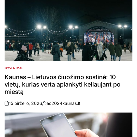
GYVENIMAS
POSTED
IN
Kaunas – Lietuvos čiuožimo sostinė: 10
vietų, kurias verta aplankyti keliaujant po
miestą
15 birželio, 2026
ec2024kaunas.lt
on
Posted
by