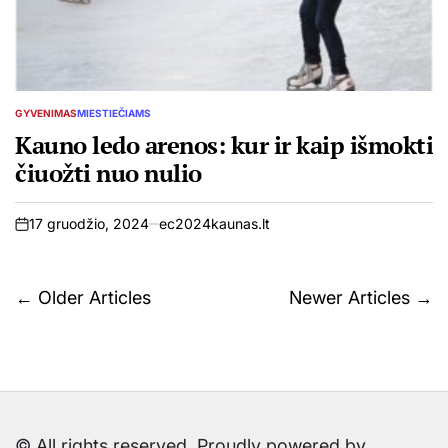
GYVENIMAS
MIESTIEČIAMS
POSTED
IN
Kauno ledo arenos: kur ir kaip išmokti
čiuožti nuo nulio
17 gruodžio, 2024
ec2024kaunas.lt
on
Navigacija
←
Older Articles
Newer Articles
→
tarp
įrašų
© All rights reserved. Proudly powered by