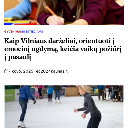
GYVENIMAS
MIESTIEČIAMS
POSTED
IN
Kaip Vilniaus darželiai, orientuoti į
emocinį ugdymą, keičia vaikų požiūrį
į pasaulį
7 kovo, 2025
ec2024kaunas.lt
on