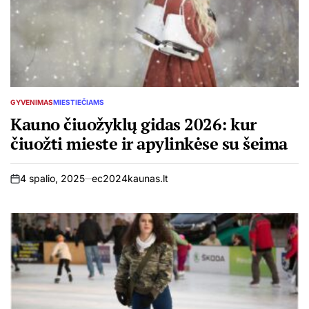
GYVENIMAS
MIESTIEČIAMS
POSTED
IN
Kauno čiuožyklų gidas 2026: kur
čiuožti mieste ir apylinkėse su šeima
4 spalio, 2025
ec2024kaunas.lt
on