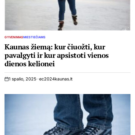
GYVENIMAS
MIESTIEČIAMS
POSTED
IN
Kaunas žiemą: kur čiuožti, kur
pavalgyti ir kur apsistoti vienos
dienos kelionei
1 spalio, 2025
ec2024kaunas.lt
on