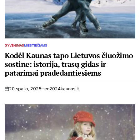
GYVENIMAS
MIESTIEČIAMS
POSTED
IN
Kodėl Kaunas tapo Lietuvos čiuožimo
sostine: istorija, trasų gidas ir
patarimai pradedantiesiems
20 spalio, 2025
ec2024kaunas.lt
on