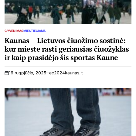
GYVENIMAS
MIESTIEČIAMS
POSTED
IN
Kaunas – Lietuvos čiuožimo sostinė:
kur mieste rasti geriausias čiuožyklas
ir kaip prasidėjo šis sportas Kaune
16 rugpjūčio, 2025
ec2024kaunas.lt
on