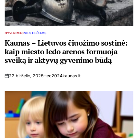
GYVENIMAS
MIESTIEČIAMS
POSTED
IN
Kaunas – Lietuvos čiuožimo sostinė:
kaip miesto ledo arenos formuoja
sveiką ir aktyvų gyvenimo būdą
22 birželio, 2025
ec2024kaunas.lt
on