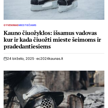
GYVENIMAS
MIESTIEČIAMS
POSTED
IN
Kauno čiuožyklos: išsamus vadovas
kur ir kada čiuožti mieste šeimoms ir
pradedantiesiems
24 birželio, 2025
ec2024kaunas.lt
on