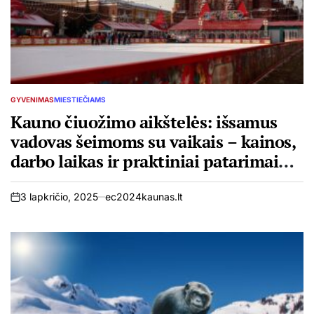
GYVENIMAS
MIESTIEČIAMS
POSTED
IN
Kauno čiuožimo aikštelės: išsamus
vadovas šeimoms su vaikais – kainos,
darbo laikas ir praktiniai patarimai
2025 metais
3 lapkričio, 2025
ec2024kaunas.lt
on