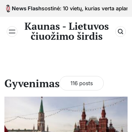
Skip
iuožimo sostinė: 10 vietų, kurias verta aplankyti keli
News Flash
to
content
Kaunas - Lietuvos
čiuožimo širdis
Gyvenimas
116 posts