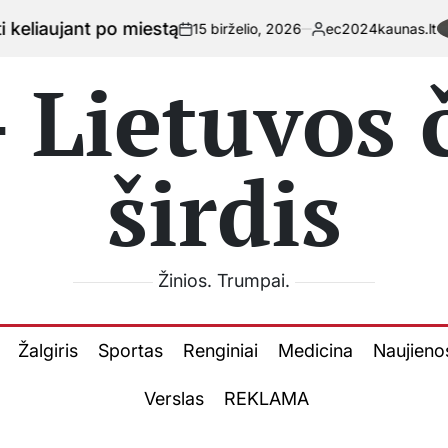
Kaip
15 birželio, 2026
ec2024kaunas.lt
on
Posted
by
 Lietuvos
širdis
Žinios. Trumpai.
Žalgiris
Sportas
Renginiai
Medicina
Naujieno
Verslas
REKLAMA