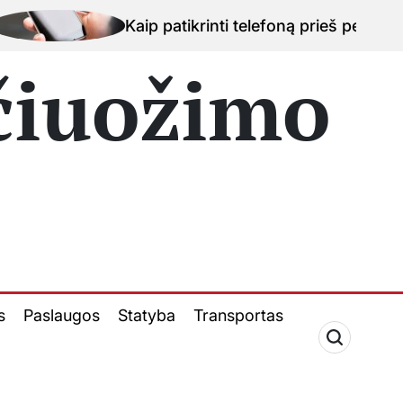
 patikrinti telefoną prieš perkant naudotą įrenginį Ka
 čiuožimo
s
Paslaugos
Statyba
Transportas