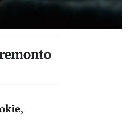
ų remonto
okie,