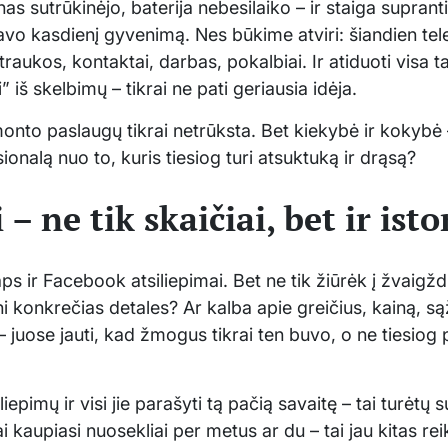
as sutrūkinėjo, baterija nebesilaiko – ir staiga suprant
vo kasdienį gyvenimą. Nes būkime atviri: šiandien telef
traukos, kontaktai, darbas, pokalbiai. Ir atiduoti visa 
” iš skelbimų – tikrai ne pati geriausia idėja.
onto paslaugų tikrai netrūksta. Bet kiekybė ir kokybė –
esionalą nuo to, kuris tiesiog turi atsuktuką ir drąsą?
– ne tik skaičiai, bet ir isto
s ir Facebook atsiliepimai. Bet ne tik žiūrėk į žvaigžd
 konkrečias detales? Ar kalba apie greičius, kainą, są
” – juose jauti, kad žmogus tikrai ten buvo, o ne tiesi
liepimų ir visi jie parašyti tą pačią savaitę – tai turėtų
ai kaupiasi nuosekliai per metus ar du – tai jau kitas rei