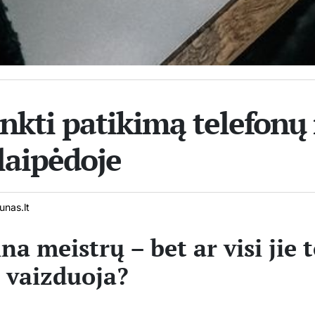
rinkti patikimą telefon
laipėdoje
nas.lt
na meistrų – bet ar visi jie t
e vaizduoja?