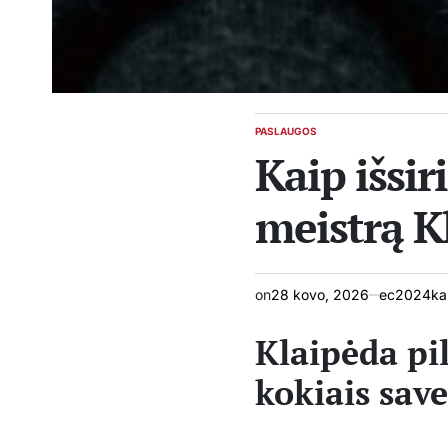
PASLAUGOS
POSTED
Kaip išsi
IN
meistrą K
on
28 kovo, 2026
ec2024kau
Klaipėda pil
kokiais sav