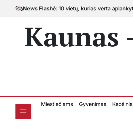
Skip
 10 vietų, kurias verta aplankyti keliaujant po miestą
News Flash
to
content
Kaunas -
Miestiečiams
Gyvenimas
Kepšinis