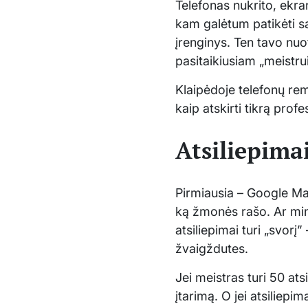
Telefonas nukrito, ekran
kam galėtum patikėti sa
įrenginys. Ten tavo nuo
pasitaikiusiam „meistrui
Klaipėdoje telefonų rem
kaip atskirti tikrą prof
Atsiliepimai 
Pirmiausia – Google Map
ką žmonės rašo. Ar mini
atsiliepimai turi „svorį
žvaigždutes.
Jei meistras turi 50 atsi
įtarimą. O jei atsiliepim