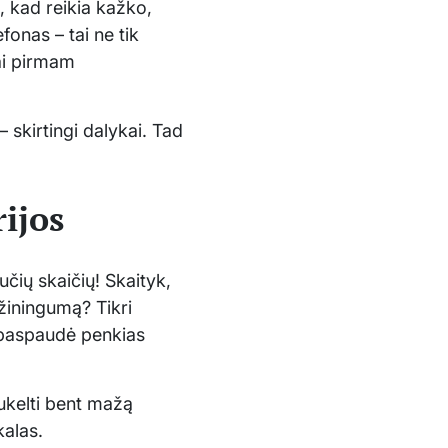
i, kad reikia kažko,
onas – tai ne tik
tai pirmam
 skirtingi dalykai. Tad
rijos
učių skaičių! Skaityk,
žiningumą? Tikri
og paspaudė penkias
 sukelti bent mažą
kalas.