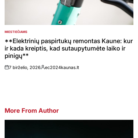
MIESTIEČIAMS
POSTED
IN
**Elektrinių paspirtukų remontas Kaune: kur
ir kada kreiptis, kad sutaupytumėte laiko ir
pinigų**
7 birželio, 2026
ec2024kaunas.lt
on
Posted
by
More From Author