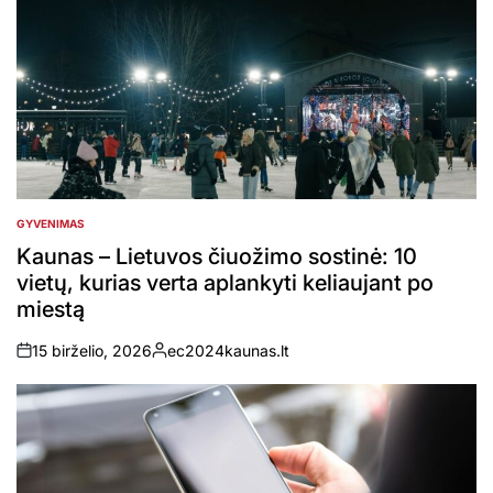
GYVENIMAS
POSTED
IN
Kaunas – Lietuvos čiuožimo sostinė: 10
vietų, kurias verta aplankyti keliaujant po
miestą
15 birželio, 2026
ec2024kaunas.lt
on
Posted
by