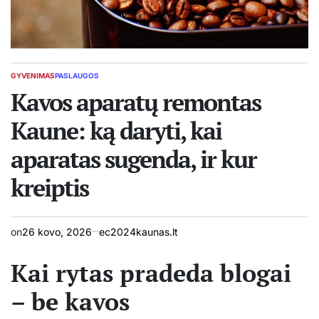
GYVENIMAS
PASLAUGOS
POSTED
IN
Kavos aparatų remontas
Kaune: ką daryti, kai
aparatas sugenda, ir kur
kreiptis
on
26 kovo, 2026
ec2024kaunas.lt
Kai rytas pradeda blogai
– be kavos