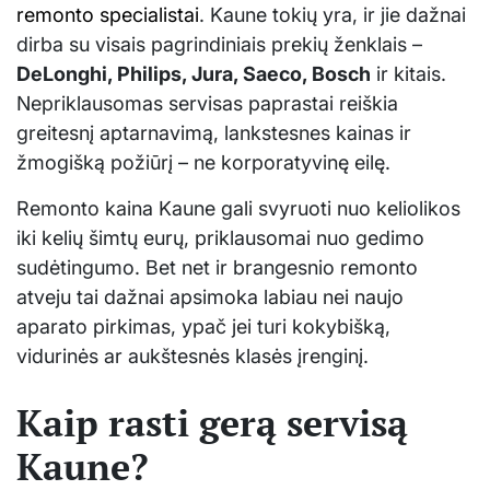
remonto specialistai
. Kaune tokių yra, ir jie dažnai
dirba su visais pagrindiniais prekių ženklais –
DeLonghi, Philips, Jura, Saeco, Bosch
ir kitais.
Nepriklausomas servisas paprastai reiškia
greitesnį aptarnavimą, lankstesnes kainas ir
žmogišką požiūrį – ne korporatyvinę eilę.
Remonto kaina Kaune gali svyruoti nuo keliolikos
iki kelių šimtų eurų, priklausomai nuo gedimo
sudėtingumo. Bet net ir brangesnio remonto
atveju tai dažnai apsimoka labiau nei naujo
aparato pirkimas, ypač jei turi kokybišką,
vidurinės ar aukštesnės klasės įrenginį.
Kaip rasti gerą servisą
Kaune?