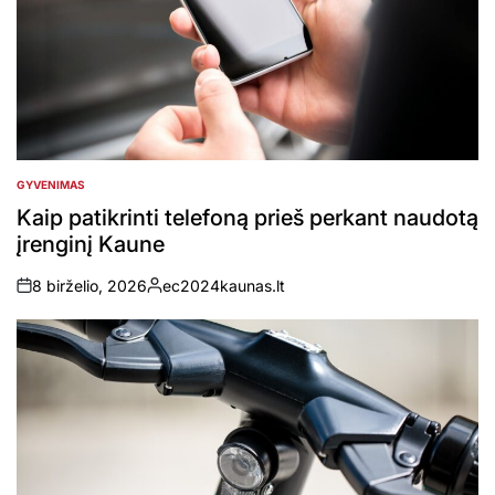
GYVENIMAS
POSTED
IN
Kaip patikrinti telefoną prieš perkant naudotą
įrenginį Kaune
8 birželio, 2026
ec2024kaunas.lt
on
Posted
by