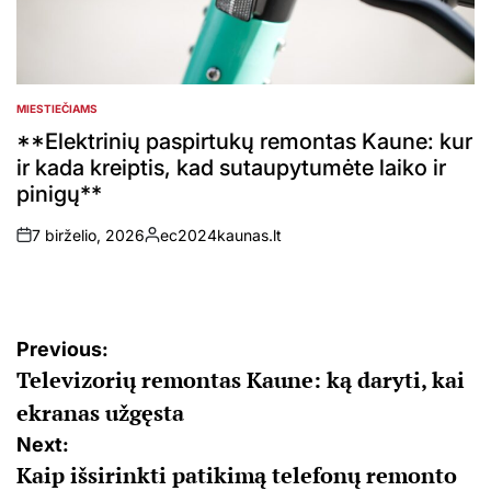
MIESTIEČIAMS
POSTED
IN
**Elektrinių paspirtukų remontas Kaune: kur
ir kada kreiptis, kad sutaupytumėte laiko ir
pinigų**
7 birželio, 2026
ec2024kaunas.lt
on
Posted
by
Navigacija
Previous:
Televizorių remontas Kaune: ką daryti, kai
tarp
ekranas užgęsta
įrašų
Next:
Kaip išsirinkti patikimą telefonų remonto