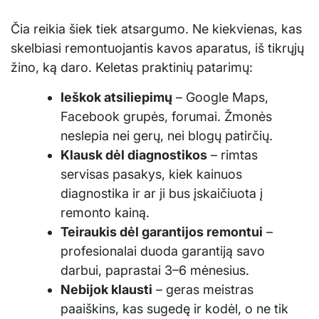
Čia reikia šiek tiek atsargumo. Ne kiekvienas, kas
skelbiasi remontuojantis kavos aparatus, iš tikrųjų
žino, ką daro. Keletas praktinių patarimų:
Ieškok atsiliepimų
– Google Maps,
Facebook grupės, forumai. Žmonės
neslepia nei gerų, nei blogų patirčių.
Klausk dėl diagnostikos
– rimtas
servisas pasakys, kiek kainuos
diagnostika ir ar ji bus įskaičiuota į
remonto kainą.
Teiraukis dėl garantijos remontui
–
profesionalai duoda garantiją savo
darbui, paprastai 3–6 mėnesius.
Nebijok klausti
– geras meistras
paaiškins, kas sugedę ir kodėl, o ne tik