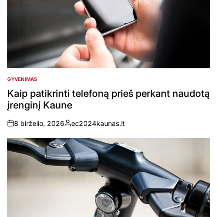
GYVENIMAS
POSTED
IN
Kaip patikrinti telefoną prieš perkant naudotą
įrenginį Kaune
8 birželio, 2026
ec2024kaunas.lt
on
Posted
by