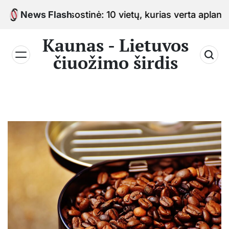
Skip
iuožimo sostinė: 10 vietų, kurias verta aplankyti keli
News Flash
to
content
Kaunas - Lietuvos
čiuožimo širdis