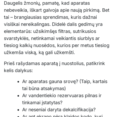
Daugelis žmonių, pamatę, kad aparatas
nebeveikia, iškart galvoja apie naują pirkimą. Bet
tai – brangiausias sprendimas, kuris dažnai
visiškai nereikalingas. Didelė dalis gedimų yra
elementarūs: užsikimšęs filtras, sutrikusios
svarstyklės, netinkamai veikiantis siurblys ar
tiesiog kalkių nuosėdos, kurios per metus tiesiog
užkemša viską, ką gali užkemšti.
Prieš rašydamas aparatą į nuostolius, patikrink
kelis dalykus:
Ar aparatas gauna srovę? (Taip, kartais
tai būna atsakymas)
Ar vandentiekio rezervuaras pilnas ir
tinkamai įstatytas?
Ar neseniai daryta dekalcifikacija?
Ar ant ekrano nėra klaidos kodo, kurį