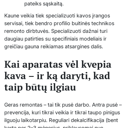
pateiks sąskaitą.
Kaune veikia tiek specializuoti kavos įrangos
servisai, tiek bendro profilio buitinės technikos
remonto dirbtuvės. Specializuoti dažnai turi
daugiau patirties su specifiniais modeliais ir
greičiau gauna reikiamas atsargines dalis.
Kai aparatas vėl kvepia
kava – ir ką daryti, kad
taip būtų ilgiau
Geras remontas – tai tik pusė darbo. Antra pusė –
prevencija, kuri tikrai veikia ir tikrai taupo pinigus
ilguoju laikotarpiu. Reguliari dekalcifikacija (bent
kartą per 2–3 mėnesius, priklausomai nuo