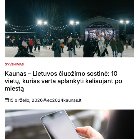
GYVENIMAS
POSTED
IN
Kaunas – Lietuvos čiuožimo sostinė: 10
vietų, kurias verta aplankyti keliaujant po
miestą
15 birželio, 2026
ec2024kaunas.lt
on
Posted
by