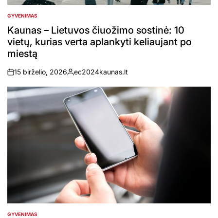
GYVENIMAS
POSTED
IN
Kaunas – Lietuvos čiuožimo sostinė: 10
vietų, kurias verta aplankyti keliaujant po
miestą
15 birželio, 2026
ec2024kaunas.lt
on
Posted
by
GYVENIMAS
POSTED