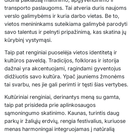
transporto paslaugoms. Tai atveria duris naujoms
verslo galimybėms ir kuria darbo vietas. Be to,
vietos menininkams suteikiama galimybė parodyti
savo talentus ir pelnyti pripažinimą, kas skatina jų
kūrybinį vystymąsi.
Taip pat renginiai puoselėja vietos identitetą ir
kultūros paveldą. Tradicijos, folkloras ir istorija
dažnai yra akcentuojami, ragindami gyventojus
didžiuotis savo kultūra. Ypač jauniems žmonėms
tai svarbu, nes jie gali perimti ir tęsti šias vertybes.
Kultūriniai renginiai, derinantys meną su gamta,
taip pat prisideda prie aplinkosaugos
sąmoningumo skatinimo. Kaunas, turintis daug
parkų ir žaliųjų erdvių, rengia festivalius, kuriuose
menas harmoningai integruojamas į natūralią