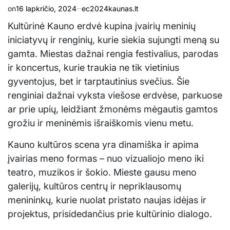
on
16 lapkričio, 2024
ec2024kaunas.lt
Kultūrinė Kauno erdvė kupina įvairių meninių
iniciatyvų ir renginių, kurie siekia sujungti meną su
gamta. Miestas dažnai rengia festivalius, parodas
ir koncertus, kurie traukia ne tik vietinius
gyventojus, bet ir tarptautinius svečius. Šie
renginiai dažnai vyksta viešose erdvėse, parkuose
ar prie upių, leidžiant žmonėms mėgautis gamtos
grožiu ir meninėmis išraiškomis vienu metu.
Kauno kultūros scena yra dinamiška ir apima
įvairias meno formas – nuo vizualiojo meno iki
teatro, muzikos ir šokio. Mieste gausu meno
galerijų, kultūros centrų ir nepriklausomų
menininkų, kurie nuolat pristato naujas idėjas ir
projektus, prisidedančius prie kultūrinio dialogo.