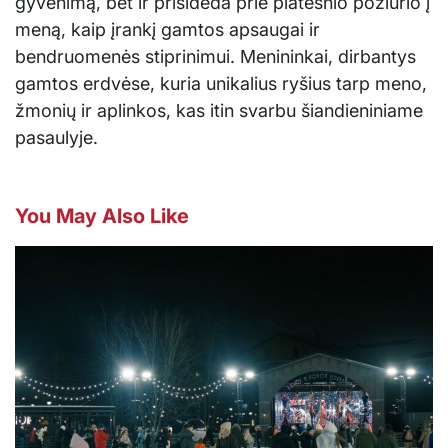
gyvenimą, bet ir prisideda prie platesnio požiūrio į
meną, kaip įrankį gamtos apsaugai ir
bendruomenės stiprinimui. Menininkai, dirbantys
gamtos erdvėse, kuria unikalius ryšius tarp meno,
žmonių ir aplinkos, kas itin svarbu šiandieniniame
pasaulyje.
You May Also Like