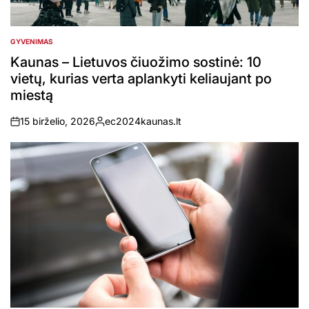
GYVENIMAS
POSTED
IN
Kaunas – Lietuvos čiuožimo sostinė: 10
vietų, kurias verta aplankyti keliaujant po
miestą
15 birželio, 2026
ec2024kaunas.lt
on
Posted
by