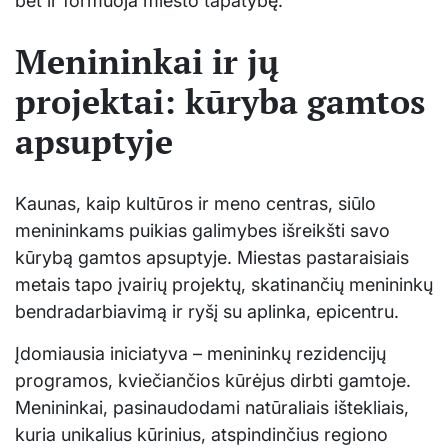
bet ir formuoja miesto tapatybę.
Menininkai ir jų
projektai: kūryba gamtos
apsuptyje
Kaunas, kaip kultūros ir meno centras, siūlo
menininkams puikias galimybes išreikšti savo
kūrybą gamtos apsuptyje. Miestas pastaraisiais
metais tapo įvairių projektų, skatinančių menininkų
bendradarbiavimą ir ryšį su aplinka, epicentru.
Įdomiausia iniciatyva – menininkų rezidencijų
programos, kviečiančios kūrėjus dirbti gamtoje.
Menininkai, pasinaudodami natūraliais ištekliais,
kuria unikalius kūrinius, atspindinčius regiono