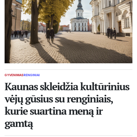
GYVENIMAS
RENGINIAI
POSTED
IN
Kaunas skleidžia kultūrinius
vėjų gūsius su renginiais,
kurie suartina meną ir
gamtą