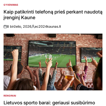
GYVENIMAS
POSTED
IN
Kaip patikrinti telefoną prieš perkant naudotą
įrenginį Kaune
8 birželio, 2026
ec2024kaunas.lt
on
Posted
by
RENGINIAI
POSTED
IN
Lietuvos sporto barai: geriausi susibūrimo