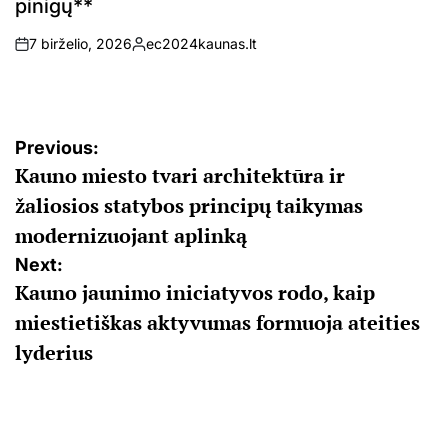
pinigų**
7 birželio, 2026
ec2024kaunas.lt
on
Posted
by
Navigacija
Previous:
Kauno miesto tvari architektūra ir
tarp
žaliosios statybos principų taikymas
įrašų
modernizuojant aplinką
Next:
Kauno jaunimo iniciatyvos rodo, kaip
miestietiškas aktyvumas formuoja ateities
lyderius