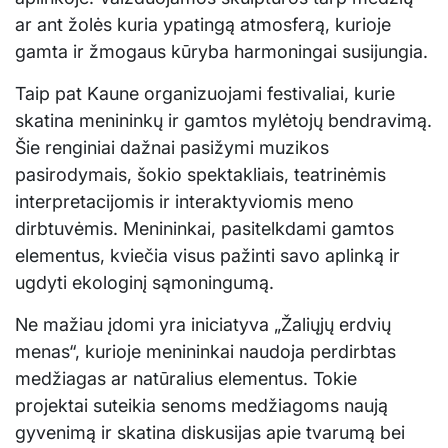
ar ant žolės kuria ypatingą atmosferą, kurioje
gamta ir žmogaus kūryba harmoningai susijungia.
Taip pat Kaune organizuojami festivaliai, kurie
skatina menininkų ir gamtos mylėtojų bendravimą.
Šie renginiai dažnai pasižymi muzikos
pasirodymais, šokio spektakliais, teatrinėmis
interpretacijomis ir interaktyviomis meno
dirbtuvėmis. Menininkai, pasitelkdami gamtos
elementus, kviečia visus pažinti savo aplinką ir
ugdyti ekologinį sąmoningumą.
Ne mažiau įdomi yra iniciatyva „Žaliųjų erdvių
menas“, kurioje menininkai naudoja perdirbtas
medžiagas ar natūralius elementus. Tokie
projektai suteikia senoms medžiagoms naują
gyvenimą ir skatina diskusijas apie tvarumą bei