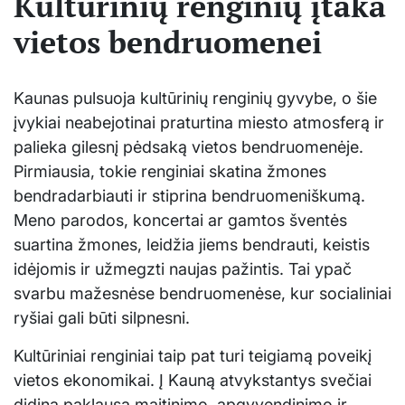
Kultūrinių renginių įtaka
vietos bendruomenei
Kaunas pulsuoja kultūrinių renginių gyvybe, o šie
įvykiai neabejotinai praturtina miesto atmosferą ir
palieka gilesnį pėdsaką vietos bendruomenėje.
Pirmiausia, tokie renginiai skatina žmones
bendradarbiauti ir stiprina bendruomeniškumą.
Meno parodos, koncertai ar gamtos šventės
suartina žmones, leidžia jiems bendrauti, keistis
idėjomis ir užmegzti naujas pažintis. Tai ypač
svarbu mažesnėse bendruomenėse, kur socialiniai
ryšiai gali būti silpnesni.
Kultūriniai renginiai taip pat turi teigiamą poveikį
vietos ekonomikai. Į Kauną atvykstantys svečiai
didina paklausą maitinimo, apgyvendinimo ir