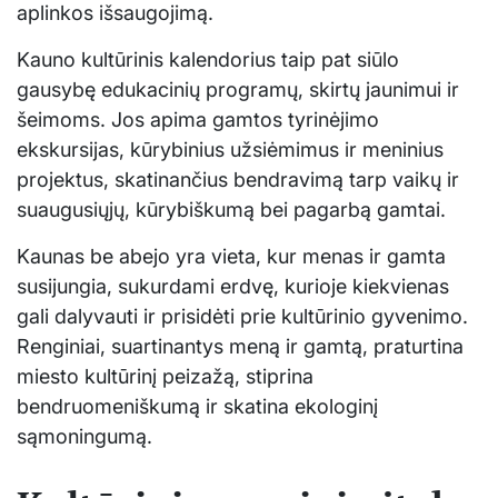
aplinkos išsaugojimą.
Kauno kultūrinis kalendorius taip pat siūlo
gausybę edukacinių programų, skirtų jaunimui ir
šeimoms. Jos apima gamtos tyrinėjimo
ekskursijas, kūrybinius užsiėmimus ir meninius
projektus, skatinančius bendravimą tarp vaikų ir
suaugusiųjų, kūrybiškumą bei pagarbą gamtai.
Kaunas be abejo yra vieta, kur menas ir gamta
susijungia, sukurdami erdvę, kurioje kiekvienas
gali dalyvauti ir prisidėti prie kultūrinio gyvenimo.
Renginiai, suartinantys meną ir gamtą, praturtina
miesto kultūrinį peizažą, stiprina
bendruomeniškumą ir skatina ekologinį
sąmoningumą.