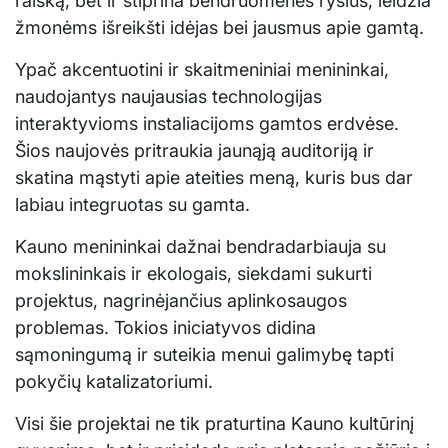
raišką, bet ir stiprina bendruomenės ryšius, leidžia
žmonėms išreikšti idėjas bei jausmus apie gamtą.
Ypač akcentuotini ir skaitmeniniai menininkai,
naudojantys naujausias technologijas
interaktyvioms instaliacijoms gamtos erdvėse.
Šios naujovės pritraukia jaunąją auditoriją ir
skatina mąstyti apie ateities meną, kuris bus dar
labiau integruotas su gamta.
Kauno menininkai dažnai bendradarbiauja su
mokslininkais ir ekologais, siekdami sukurti
projektus, nagrinėjančius aplinkosaugos
problemas. Tokios iniciatyvos didina
sąmoningumą ir suteikia menui galimybę tapti
pokyčių katalizatoriumi.
Visi šie projektai ne tik praturtina Kauno kultūrinį