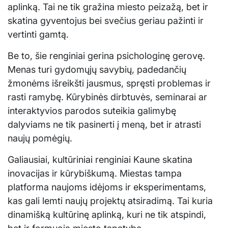
aplinką. Tai ne tik gražina miesto peizažą, bet ir
skatina gyventojus bei svečius geriau pažinti ir
vertinti gamtą.
Be to, šie renginiai gerina psichologinę gerovę.
Menas turi gydomųjų savybių, padedančių
žmonėms išreikšti jausmus, spręsti problemas ir
rasti ramybę. Kūrybinės dirbtuvės, seminarai ar
interaktyvios parodos suteikia galimybę
dalyviams ne tik pasinerti į meną, bet ir atrasti
naujų pomėgių.
Galiausiai, kultūriniai renginiai Kaune skatina
inovacijas ir kūrybiškumą. Miestas tampa
platforma naujoms idėjoms ir eksperimentams,
kas gali lemti naujų projektų atsiradimą. Tai kuria
dinamišką kultūrinę aplinką, kuri ne tik atspindi,