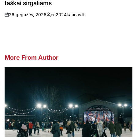
taškai sirgaliams
26 gegužės, 2026
ec2024kaunas.lt
on
Posted
by
More From Author