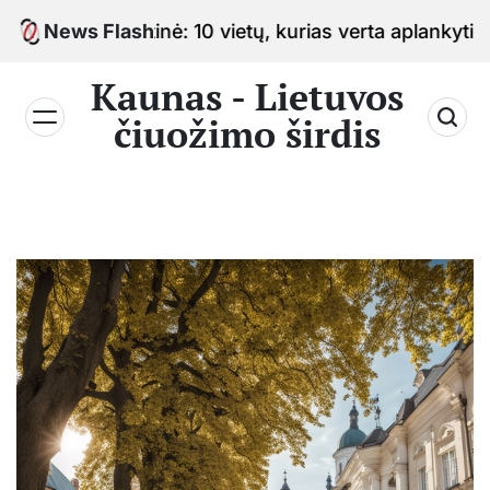
Skip
o sostinė: 10 vietų, kurias verta aplankyti keliaujant
News Flash
to
content
Kaunas - Lietuvos
čiuožimo širdis