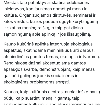
Miestas taip pat aktyviai skatina edukacines
iniciatyvas, kad jaunimas domėtųsi menu ir
kultūra. Organizuojamos dirbtuvės, seminarai ir
kitos veiklos, kurios padeda ugdyti kūrybingumą
ir skatina meninę raišką, o taip pat didina
sąmoningumą apie aplinką ir jos išsaugojimą.
Kauno kultūrinė aplinka integruoja ekologinius
aspektus, skatindama menininkus kurti darbus,
atspindinčius gamtos temas, ekologiją ir tvarumą.
Renginiuose dažnai akcentuojama gamtos
apsaugos svarba, demonstruojant, kaip menas
gali būti galingas įrankis socialinėms ir
ekologinėms problemoms spręsti.
Kaunas, kaip kultūrinis centras, nuolat ieško naujų
būdų, kaip suartinti meną ir gamtą, taip
skatindamas kultūrinį ir socialinį sąmoningumą bei