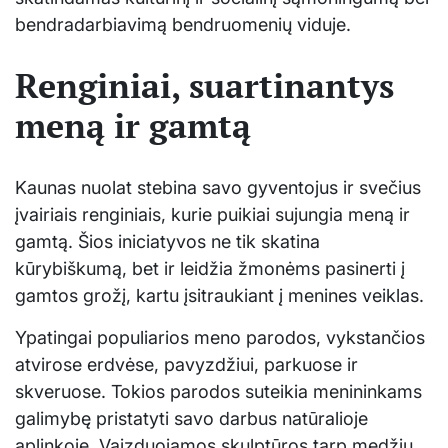
bendradarbiavimą bendruomenių viduje.
Renginiai, suartinantys
meną ir gamtą
Kaunas nuolat stebina savo gyventojus ir svečius
įvairiais renginiais, kurie puikiai sujungia meną ir
gamtą. Šios iniciatyvos ne tik skatina
kūrybiškumą, bet ir leidžia žmonėms pasinerti į
gamtos grožį, kartu įsitraukiant į menines veiklas.
Ypatingai populiarios meno parodos, vykstančios
atvirose erdvėse, pavyzdžiui, parkuose ir
skveruose. Tokios parodos suteikia menininkams
galimybę pristatyti savo darbus natūralioje
aplinkoje. Vaizduojamos skulptūros tarp medžių