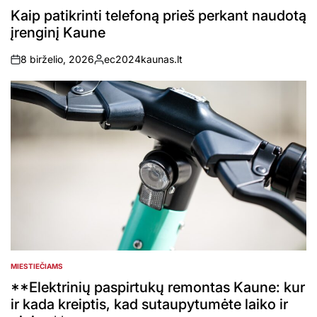
IN
Kaip patikrinti telefoną prieš perkant naudotą
įrenginį Kaune
8 birželio, 2026
ec2024kaunas.lt
on
Posted
by
MIESTIEČIAMS
POSTED
IN
**Elektrinių paspirtukų remontas Kaune: kur
ir kada kreiptis, kad sutaupytumėte laiko ir