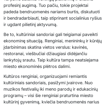
profesinį augimą. Tuo pačiu, tokie projektai
padeda bendruomenės nariams burtis, diskutuoti
ir bendradarbiauti, taip stiprinant socialinius ryšius
ir ugdant pilietinį aktyvumą.
Be to, kultūriniai sandoriai gali teigiamai paveikti
ekonominę situaciją. Renginiai, menininkų ir kūrėjų
įdarbinimas skatina vietos verslus: kavinės,
restoranai, viešbučiai džiaugiasi didėjančiu
lankytojų srautu. Taip kultūra tampa neatsiejama
miesto ekonominės plėtros dalimi.
Kultūros renginiai, organizuojami remiantis
kultūriniais sandoriais, pasižymi įvairove. Nuo
muzikos festivalių iki meno parodų ir edukacinių
programų – visi šie renginiai praturtina miesto
kultūrinį gyvenimą, kviečia bendruomenės narius