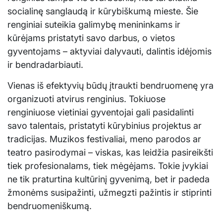
socialinę sanglaudą ir kūrybiškumą mieste. Šie
renginiai suteikia galimybę menininkams ir
kūrėjams pristatyti savo darbus, o vietos
gyventojams – aktyviai dalyvauti, dalintis idėjomis
ir bendradarbiauti.
Vienas iš efektyvių būdų įtraukti bendruomenę yra
organizuoti atvirus renginius. Tokiuose
renginiuose vietiniai gyventojai gali pasidalinti
savo talentais, pristatyti kūrybinius projektus ar
tradicijas. Muzikos festivaliai, meno parodos ar
teatro pasirodymai – viskas, kas leidžia pasireikšti
tiek profesionalams, tiek mėgėjams. Tokie įvykiai
ne tik praturtina kultūrinį gyvenimą, bet ir padeda
žmonėms susipažinti, užmegzti pažintis ir stiprinti
bendruomeniškumą.