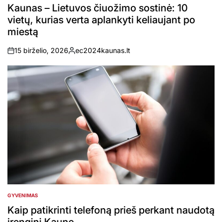
IN
Kaunas – Lietuvos čiuožimo sostinė: 10
vietų, kurias verta aplankyti keliaujant po
miestą
15 birželio, 2026
ec2024kaunas.lt
on
Posted
by
GYVENIMAS
POSTED
IN
Kaip patikrinti telefoną prieš perkant naudotą