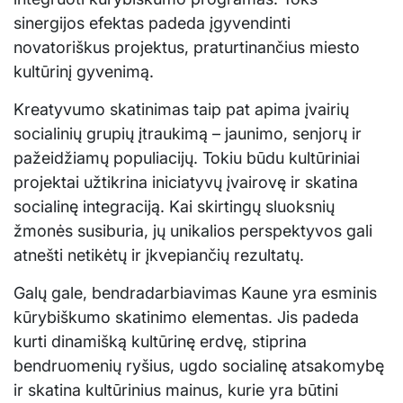
sinergijos efektas padeda įgyvendinti
novatoriškus projektus, praturtinančius miesto
kultūrinį gyvenimą.
Kreatyvumo skatinimas taip pat apima įvairių
socialinių grupių įtraukimą – jaunimo, senjorų ir
pažeidžiamų populiacijų. Tokiu būdu kultūriniai
projektai užtikrina iniciatyvų įvairovę ir skatina
socialinę integraciją. Kai skirtingų sluoksnių
žmonės susiburia, jų unikalios perspektyvos gali
atnešti netikėtų ir įkvepiančių rezultatų.
Galų gale, bendradarbiavimas Kaune yra esminis
kūrybiškumo skatinimo elementas. Jis padeda
kurti dinamišką kultūrinę erdvę, stiprina
bendruomenių ryšius, ugdo socialinę atsakomybę
ir skatina kultūrinius mainus, kurie yra būtini