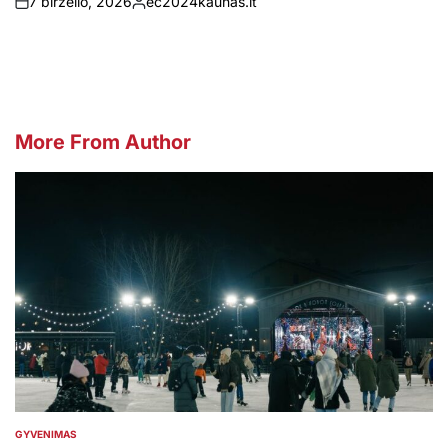
7 birželio, 2026
ec2024kaunas.lt
on
Posted
by
More From Author
GYVENIMAS
POSTED