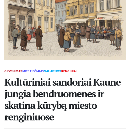
GYVENIMAS
MIESTIEČIAMS
NAUJIENOS
RENGINIAI
POSTED
IN
Kultūriniai sandoriai Kaune
jungia bendruomenes ir
skatina kūrybą miesto
renginiuose