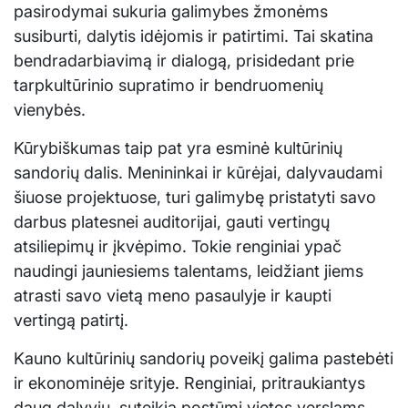
pasirodymai sukuria galimybes žmonėms
susiburti, dalytis idėjomis ir patirtimi. Tai skatina
bendradarbiavimą ir dialogą, prisidedant prie
tarpkultūrinio supratimo ir bendruomenių
vienybės.
Kūrybiškumas taip pat yra esminė kultūrinių
sandorių dalis. Menininkai ir kūrėjai, dalyvaudami
šiuose projektuose, turi galimybę pristatyti savo
darbus platesnei auditorijai, gauti vertingų
atsiliepimų ir įkvėpimo. Tokie renginiai ypač
naudingi jauniesiems talentams, leidžiant jiems
atrasti savo vietą meno pasaulyje ir kaupti
vertingą patirtį.
Kauno kultūrinių sandorių poveikį galima pastebėti
ir ekonominėje srityje. Renginiai, pritraukiantys
daug dalyvių, suteikia postūmį vietos verslams,