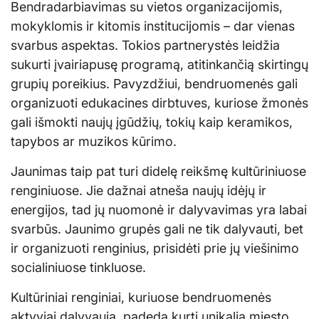
Bendradarbiavimas su vietos organizacijomis,
mokyklomis ir kitomis institucijomis – dar vienas
svarbus aspektas. Tokios partnerystės leidžia
sukurti įvairiapusę programą, atitinkančią skirtingų
grupių poreikius. Pavyzdžiui, bendruomenės gali
organizuoti edukacines dirbtuves, kuriose žmonės
gali išmokti naujų įgūdžių, tokių kaip keramikos,
tapybos ar muzikos kūrimo.
Jaunimas taip pat turi didelę reikšmę kultūriniuose
renginiuose. Jie dažnai atneša naujų idėjų ir
energijos, tad jų nuomonė ir dalyvavimas yra labai
svarbūs. Jaunimo grupės gali ne tik dalyvauti, bet
ir organizuoti renginius, prisidėti prie jų viešinimo
socialiniuose tinkluose.
Kultūriniai renginiai, kuriuose bendruomenės
aktyviai dalyvauja, padeda kurti unikalią miesto