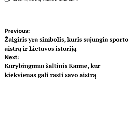
on
Posted
by
Navigacija
Previous:
Žalgiris yra simbolis, kuris sujungia sporto
tarp
aistrą ir Lietuvos istoriją
įrašų
Next:
Kūrybingumo šaltinis Kaune, kur
kiekvienas gali rasti savo aistrą