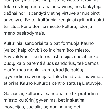
tokiems kaip restoranai ir kavinės, nes lankytojai
dažnai nori išbandyti vietinę virtuvę ar nusipirkti
suvenyrų. Be to, kultūriniai renginiai gali pritraukti
turistus, kurie domisi miesto kultūra, istorija ir
meno pasirodymais.
Kultūriniai sandoriai taip pat formuoja Kauno
įvaizdį kaip kūrybiško ir dinamiško miesto.
Savivaldybė ir kultūros institucijos nuolat ieško
būdų, kaip paremti šiuos sandorius, teikdamos
platformas menininkams, kad jie galėtų
įgyvendinti savo idėjas. Toks bendradarbiavimas
stiprina Kauno kultūros centro statusą Lietuvoje.
Galiausiai, kultūriniai sandoriai ne tik praturtina
miesto kultūrinį gyvenimą, bet ir skatina
inovacijas, socialinį sąmoningumą bei