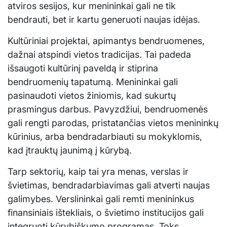
atviros sesijos, kur menininkai gali ne tik
bendrauti, bet ir kartu generuoti naujas idėjas.
Kultūriniai projektai, apimantys bendruomenes,
dažnai atspindi vietos tradicijas. Tai padeda
išsaugoti kultūrinį paveldą ir stiprina
bendruomenių tapatumą. Menininkai gali
pasinaudoti vietos žiniomis, kad sukurtų
prasmingus darbus. Pavyzdžiui, bendruomenės
gali rengti parodas, pristatančias vietos menininkų
kūrinius, arba bendradarbiauti su mokyklomis,
kad įtrauktų jaunimą į kūrybą.
Tarp sektorių, kaip tai yra menas, verslas ir
švietimas, bendradarbiavimas gali atverti naujas
galimybes. Verslininkai gali remti menininkus
finansiniais ištekliais, o švietimo institucijos gali
integruoti kūrybiškumo programas. Toks