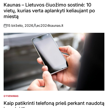
IN
Kaunas – Lietuvos čiuožimo sostinė: 10
vietų, kurias verta aplankyti keliaujant po
miestą
15 birželio, 2026
ec2024kaunas.lt
on
Posted
by
GYVENIMAS
POSTED
IN
Kaip patikrinti telefoną prieš perkant naudotą