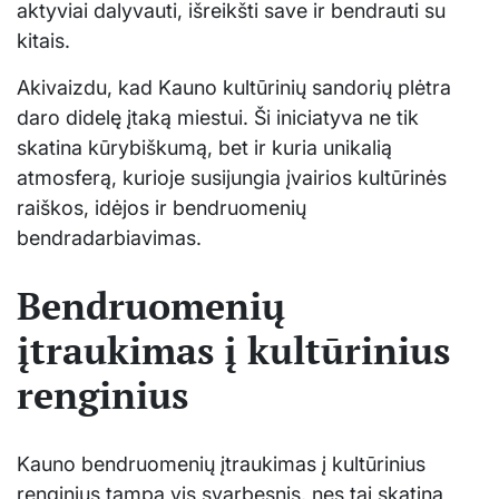
aktyviai dalyvauti, išreikšti save ir bendrauti su
kitais.
Akivaizdu, kad Kauno kultūrinių sandorių plėtra
daro didelę įtaką miestui. Ši iniciatyva ne tik
skatina kūrybiškumą, bet ir kuria unikalią
atmosferą, kurioje susijungia įvairios kultūrinės
raiškos, idėjos ir bendruomenių
bendradarbiavimas.
Bendruomenių
įtraukimas į kultūrinius
renginius
Kauno bendruomenių įtraukimas į kultūrinius
renginius tampa vis svarbesnis, nes tai skatina