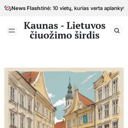
Skip
o sostinė: 10 vietų, kurias verta aplankyti keliaujan
News Flash
to
content
Kaunas - Lietuvos
čiuožimo širdis