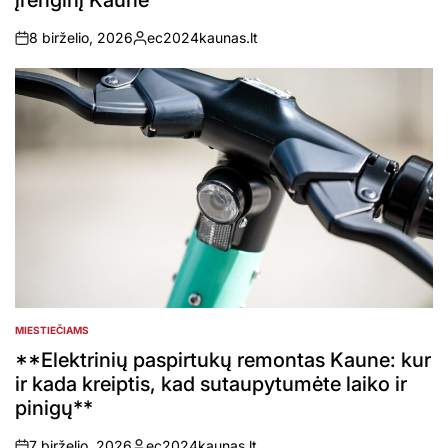
įrenginį Kaune
8 birželio, 2026
ec2024kaunas.lt
on
Posted
by
MIESTIEČIAMS
POSTED
IN
**Elektrinių paspirtukų remontas Kaune: kur
ir kada kreiptis, kad sutaupytumėte laiko ir
pinigų**
7 birželio, 2026
ec2024kaunas.lt