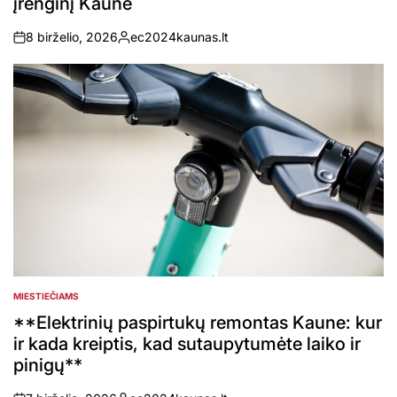
įrenginį Kaune
8 birželio, 2026
ec2024kaunas.lt
on
Posted
by
MIESTIEČIAMS
POSTED
IN
**Elektrinių paspirtukų remontas Kaune: kur
ir kada kreiptis, kad sutaupytumėte laiko ir
pinigų**