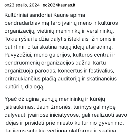
on
23 spalio, 2024
ec2024kaunas.lt
Kultūriniai sandoriai Kaune apima
bendradarbiavimą tarp įvairių meno ir kultūros
organizacijų, vietinių menininkų ir verslininkų.
Tokie ryšiai leidžia dalytis ištekliais, žiniomis ir
patirtimi, o tai skatina naujų idėjų atsiradimą.
Pavyzdžiui, meno galerijos, kultūros centrai ir
bendruomenių organizacijos dažnai kartu
organizuoja parodas, koncertus ir festivalius,
pritraukiančius plačią auditoriją ir skatinančius
kultūrinį dialogą.
Ypač džiugina jaunųjų menininkų ir kūrėjų
įsitraukimas. Jauni žmonės, turintys galimybę
dalyvauti įvairiose iniciatyvose, gali realizuoti savo
idėjas ir prisidėti prie miesto kultūrinio gyvenimo.
Tai jiems suteikia vertingą platformą ir skatina