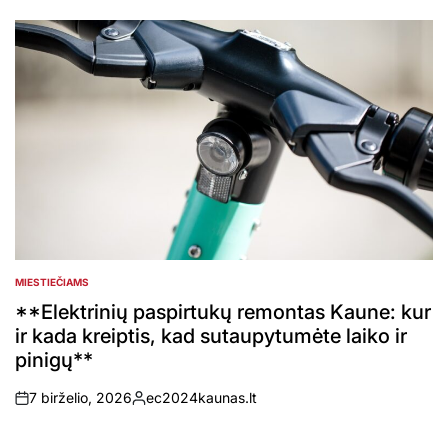
by
MIESTIEČIAMS
POSTED
IN
**Elektrinių paspirtukų remontas Kaune: kur
ir kada kreiptis, kad sutaupytumėte laiko ir
pinigų**
7 birželio, 2026
ec2024kaunas.lt
on
Posted
by