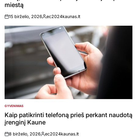
miestą
15 birželio, 2026
ec2024kaunas.lt
on
Posted
by
GYVENIMAS
POSTED
IN
Kaip patikrinti telefoną prieš perkant naudotą
įrenginį Kaune
8 birželio, 2026
ec2024kaunas.lt
on
Posted