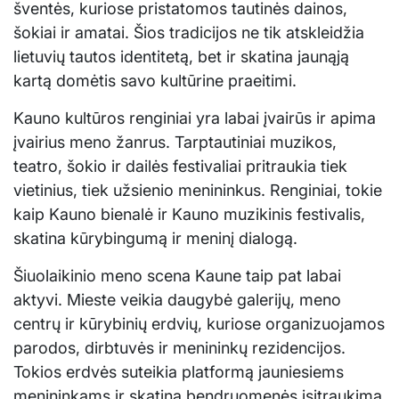
šventės, kuriose pristatomos tautinės dainos,
šokiai ir amatai. Šios tradicijos ne tik atskleidžia
lietuvių tautos identitetą, bet ir skatina jaunąją
kartą domėtis savo kultūrine praeitimi.
Kauno kultūros renginiai yra labai įvairūs ir apima
įvairius meno žanrus. Tarptautiniai muzikos,
teatro, šokio ir dailės festivaliai pritraukia tiek
vietinius, tiek užsienio menininkus. Renginiai, tokie
kaip Kauno bienalė ir Kauno muzikinis festivalis,
skatina kūrybingumą ir meninį dialogą.
Šiuolaikinio meno scena Kaune taip pat labai
aktyvi. Mieste veikia daugybė galerijų, meno
centrų ir kūrybinių erdvių, kuriose organizuojamos
parodos, dirbtuvės ir menininkų rezidencijos.
Tokios erdvės suteikia platformą jauniesiems
menininkams ir skatina bendruomenės įsitraukimą