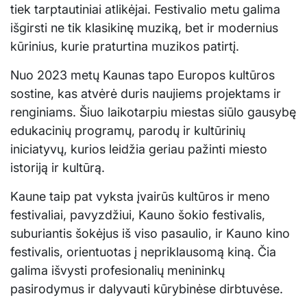
tiek tarptautiniai atlikėjai. Festivalio metu galima
išgirsti ne tik klasikinę muziką, bet ir modernius
kūrinius, kurie praturtina muzikos patirtį.
Nuo 2023 metų Kaunas tapo Europos kultūros
sostine, kas atvėrė duris naujiems projektams ir
renginiams. Šiuo laikotarpiu miestas siūlo gausybę
edukacinių programų, parodų ir kultūrinių
iniciatyvų, kurios leidžia geriau pažinti miesto
istoriją ir kultūrą.
Kaune taip pat vyksta įvairūs kultūros ir meno
festivaliai, pavyzdžiui, Kauno šokio festivalis,
suburiantis šokėjus iš viso pasaulio, ir Kauno kino
festivalis, orientuotas į nepriklausomą kiną. Čia
galima išvysti profesionalių menininkų
pasirodymus ir dalyvauti kūrybinėse dirbtuvėse.