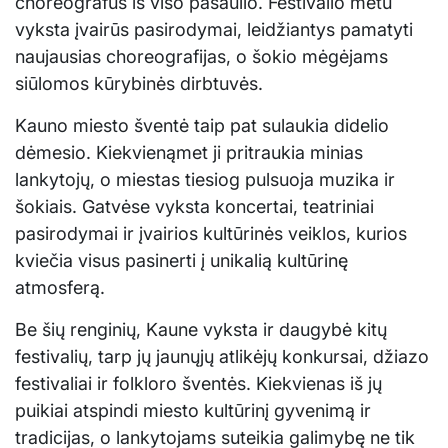
choreografus iš viso pasaulio. Festivalio metu
vyksta įvairūs pasirodymai, leidžiantys pamatyti
naujausias choreografijas, o šokio mėgėjams
siūlomos kūrybinės dirbtuvės.
Kauno miesto šventė taip pat sulaukia didelio
dėmesio. Kiekvienąmet ji pritraukia minias
lankytojų, o miestas tiesiog pulsuoja muzika ir
šokiais. Gatvėse vyksta koncertai, teatriniai
pasirodymai ir įvairios kultūrinės veiklos, kurios
kviečia visus pasinerti į unikalią kultūrinę
atmosferą.
Be šių renginių, Kaune vyksta ir daugybė kitų
festivalių, tarp jų jaunųjų atlikėjų konkursai, džiazo
festivaliai ir folkloro šventės. Kiekvienas iš jų
puikiai atspindi miesto kultūrinį gyvenimą ir
tradicijas, o lankytojams suteikia galimybę ne tik