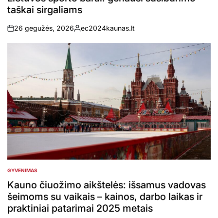
taškai sirgaliams
26 gegužės, 2026
ec2024kaunas.lt
on
Posted
by
GYVENIMAS
POSTED
IN
Kauno čiuožimo aikštelės: išsamus vadovas
šeimoms su vaikais – kainos, darbo laikas ir
praktiniai patarimai 2025 metais