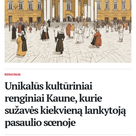
RENGINIAI
POSTED
IN
Unikalūs kultūriniai
renginiai Kaune, kurie
sužavės kiekvieną lankytoją
pasaulio scenoje