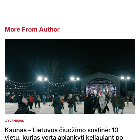
More From Author
GYVENIMAS
POSTED
IN
Kaunas – Lietuvos čiuožimo sostinė: 10
vietų, kurias verta aplankyti keliaujant po