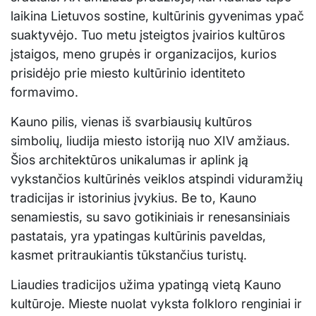
laikina Lietuvos sostine, kultūrinis gyvenimas ypač
suaktyvėjo. Tuo metu įsteigtos įvairios kultūros
įstaigos, meno grupės ir organizacijos, kurios
prisidėjo prie miesto kultūrinio identiteto
formavimo.
Kauno pilis, vienas iš svarbiausių kultūros
simbolių, liudija miesto istoriją nuo XIV amžiaus.
Šios architektūros unikalumas ir aplink ją
vykstančios kultūrinės veiklos atspindi viduramžių
tradicijas ir istorinius įvykius. Be to, Kauno
senamiestis, su savo gotikiniais ir renesansiniais
pastatais, yra ypatingas kultūrinis paveldas,
kasmet pritraukiantis tūkstančius turistų.
Liaudies tradicijos užima ypatingą vietą Kauno
kultūroje. Mieste nuolat vyksta folkloro renginiai ir