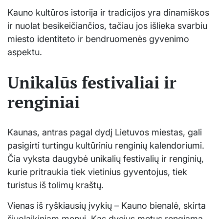
Kauno kultūros istorija ir tradicijos yra dinamiškos
ir nuolat besikeičiančios, tačiau jos išlieka svarbiu
miesto identiteto ir bendruomenės gyvenimo
aspektu.
Unikalūs festivaliai ir
renginiai
Kaunas, antras pagal dydį Lietuvos miestas, gali
pasigirti turtingu kultūriniu renginių kalendoriumi.
Čia vyksta daugybė unikalių festivalių ir renginių,
kurie pritraukia tiek vietinius gyventojus, tiek
turistus iš tolimų kraštų.
Vienas iš ryškiausių įvykių – Kauno bienalė, skirta
šiuolaikiniam menui. Kas dvejus metus rengiama