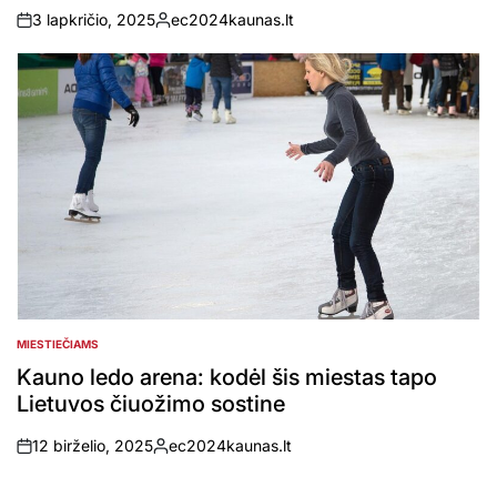
3 lapkričio, 2025
ec2024kaunas.lt
on
Posted
by
MIESTIEČIAMS
POSTED
IN
Kauno ledo arena: kodėl šis miestas tapo
Lietuvos čiuožimo sostine
12 birželio, 2025
ec2024kaunas.lt
on
Posted
by