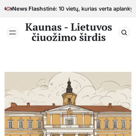
Skip
imo sostinė: 10 vietų, kurias verta aplankyti keliauja
News Flash
to
content
Kaunas - Lietuvos
čiuožimo širdis