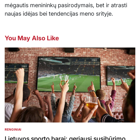
mėgautis menininkų pasirodymais, bet ir atrasti
naujas idėjas bei tendencijas meno srityje.
You May Also Like
RENGINIAI
POSTED
IN
Lietuvos sporto barai: geriausi susibūrimo