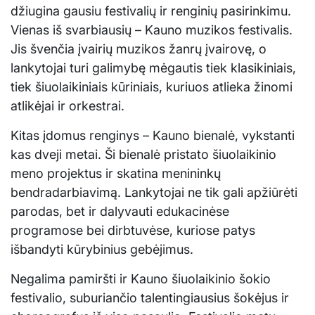
džiugina gausiu festivalių ir renginių pasirinkimu.
Vienas iš svarbiausių – Kauno muzikos festivalis.
Jis švenčia įvairių muzikos žanrų įvairovę, o
lankytojai turi galimybę mėgautis tiek klasikiniais,
tiek šiuolaikiniais kūriniais, kuriuos atlieka žinomi
atlikėjai ir orkestrai.
Kitas įdomus renginys – Kauno bienalė, vykstanti
kas dveji metai. Ši bienalė pristato šiuolaikinio
meno projektus ir skatina menininkų
bendradarbiavimą. Lankytojai ne tik gali apžiūrėti
parodas, bet ir dalyvauti edukacinėse
programose bei dirbtuvėse, kuriose patys
išbandyti kūrybinius gebėjimus.
Negalima pamiršti ir Kauno šiuolaikinio šokio
festivalio, suburiančio talentingiausius šokėjus ir