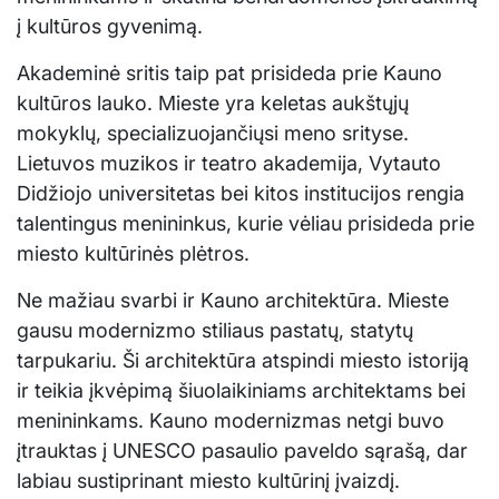
į kultūros gyvenimą.
Akademinė sritis taip pat prisideda prie Kauno
kultūros lauko. Mieste yra keletas aukštųjų
mokyklų, specializuojančiųsi meno srityse.
Lietuvos muzikos ir teatro akademija, Vytauto
Didžiojo universitetas bei kitos institucijos rengia
talentingus menininkus, kurie vėliau prisideda prie
miesto kultūrinės plėtros.
Ne mažiau svarbi ir Kauno architektūra. Mieste
gausu modernizmo stiliaus pastatų, statytų
tarpukariu. Ši architektūra atspindi miesto istoriją
ir teikia įkvėpimą šiuolaikiniams architektams bei
menininkams. Kauno modernizmas netgi buvo
įtrauktas į UNESCO pasaulio paveldo sąrašą, dar
labiau sustiprinant miesto kultūrinį įvaizdį.