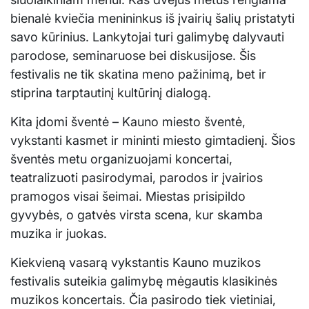
bienalė kviečia menininkus iš įvairių šalių pristatyti
savo kūrinius. Lankytojai turi galimybę dalyvauti
parodose, seminaruose bei diskusijose. Šis
festivalis ne tik skatina meno pažinimą, bet ir
stiprina tarptautinį kultūrinį dialogą.
Kita įdomi šventė – Kauno miesto šventė,
vykstanti kasmet ir mininti miesto gimtadienį. Šios
šventės metu organizuojami koncertai,
teatralizuoti pasirodymai, parodos ir įvairios
pramogos visai šeimai. Miestas prisipildo
gyvybės, o gatvės virsta scena, kur skamba
muzika ir juokas.
Kiekvieną vasarą vykstantis Kauno muzikos
festivalis suteikia galimybę mėgautis klasikinės
muzikos koncertais. Čia pasirodo tiek vietiniai,