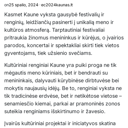
on
25 spalio, 2024
ec2024kaunas.lt
Kasmet Kaune vyksta gausybė festivalių ir
renginių, leidžiančių pasinerti į unikalią meno ir
kultūros atmosferą. Tarptautiniai festivaliai
pritraukia žinomus menininkus ir kūrėjus, o įvairios
parodos, koncertai ir spektakliai skirti tiek vietos
gyventojams, tiek užsienio svečiams.
Kultūriniai renginiai Kaune yra puiki proga ne tik
mėgautis meno kūriniais, bet ir bendrauti su
menininkais, dalyvauti kūrybinėse dirbtuvėse bei
mokytis naujausių idėjų. Be to, renginiai vyksta ne
tik tradicinėse erdvėse, bet ir netikėtose vietose –
senamiesčio kiemai, parkai ar pramoninės zonos
suteikia renginiams išskirtinumo ir žavesio.
Įvairūs kultūriniai projektai ir iniciatyvos skatina