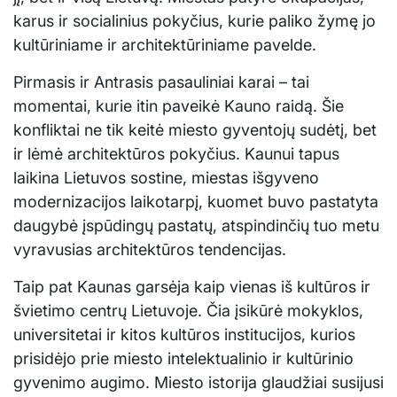
karus ir socialinius pokyčius, kurie paliko žymę jo
kultūriniame ir architektūriniame pavelde.
Pirmasis ir Antrasis pasauliniai karai – tai
momentai, kurie itin paveikė Kauno raidą. Šie
konfliktai ne tik keitė miesto gyventojų sudėtį, bet
ir lėmė architektūros pokyčius. Kaunui tapus
laikina Lietuvos sostine, miestas išgyveno
modernizacijos laikotarpį, kuomet buvo pastatyta
daugybė įspūdingų pastatų, atspindinčių tuo metu
vyravusias architektūros tendencijas.
Taip pat Kaunas garsėja kaip vienas iš kultūros ir
švietimo centrų Lietuvoje. Čia įsikūrė mokyklos,
universitetai ir kitos kultūros institucijos, kurios
prisidėjo prie miesto intelektualinio ir kultūrinio
gyvenimo augimo. Miesto istorija glaudžiai susijusi