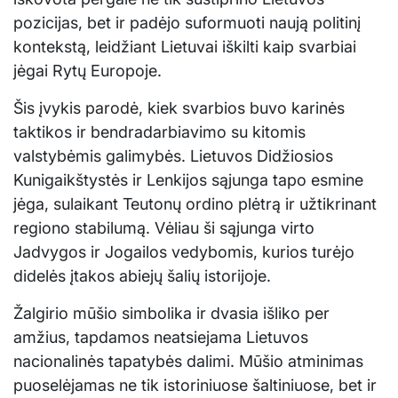
pozicijas, bet ir padėjo suformuoti naują politinį
kontekstą, leidžiant Lietuvai iškilti kaip svarbiai
jėgai Rytų Europoje.
Šis įvykis parodė, kiek svarbios buvo karinės
taktikos ir bendradarbiavimo su kitomis
valstybėmis galimybės. Lietuvos Didžiosios
Kunigaikštystės ir Lenkijos sąjunga tapo esmine
jėga, sulaikant Teutonų ordino plėtrą ir užtikrinant
regiono stabilumą. Vėliau ši sąjunga virto
Jadvygos ir Jogailos vedybomis, kurios turėjo
didelės įtakos abiejų šalių istorijoje.
Žalgirio mūšio simbolika ir dvasia išliko per
amžius, tapdamos neatsiejama Lietuvos
nacionalinės tapatybės dalimi. Mūšio atminimas
puoselėjamas ne tik istoriniuose šaltiniuose, bet ir