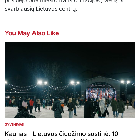
prisidėjo prie miesto transformacijos į vieną iš
svarbiausių Lietuvos centrų.
You May Also Like
GYVENIMAS
POSTED
IN
Kaunas – Lietuvos čiuožimo sostinė: 10