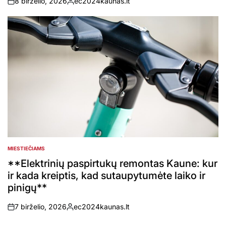
8 birželio, 2026
ec2024kaunas.lt
on
Posted
by
MIESTIEČIAMS
POSTED
IN
**Elektrinių paspirtukų remontas Kaune: kur
ir kada kreiptis, kad sutaupytumėte laiko ir
pinigų**
7 birželio, 2026
ec2024kaunas.lt
on
Posted
by