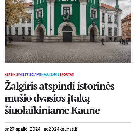
KEPŠINIS
MIESTIEČIAMS
NAUJIENOS
SPORTAS
POSTED
IN
Žalgiris atspindi istorinės
mūšio dvasios įtaką
šiuolaikiniame Kaune
on
27 spalio, 2024
ec2024kaunas.lt