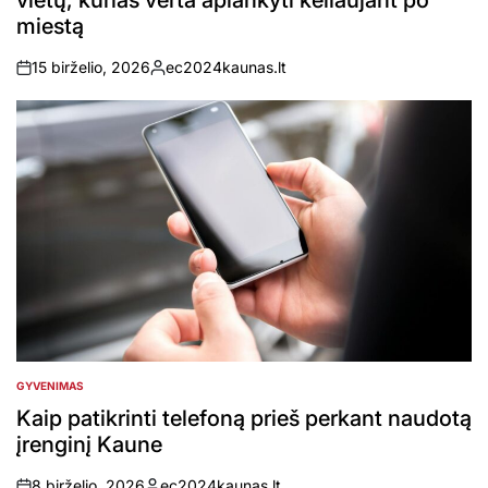
vietų, kurias verta aplankyti keliaujant po
miestą
15 birželio, 2026
ec2024kaunas.lt
on
Posted
by
GYVENIMAS
POSTED
IN
Kaip patikrinti telefoną prieš perkant naudotą
įrenginį Kaune
8 birželio, 2026
ec2024kaunas.lt