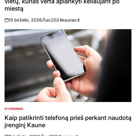
vietų, kurias verta aplankyti keliaujant po
miestą
15 birželio, 2026
ec2024kaunas.lt
on
Posted
by
GYVENIMAS
POSTED
IN
Kaip patikrinti telefoną prieš perkant naudotą
įrenginį Kaune