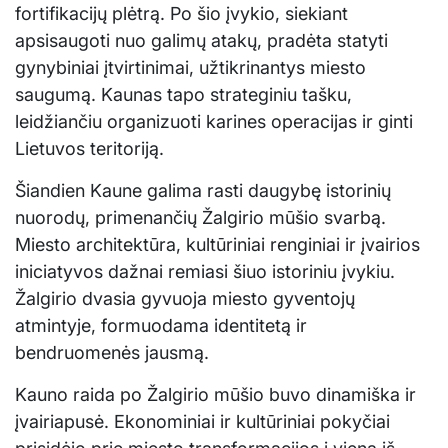
fortifikacijų plėtrą. Po šio įvykio, siekiant
apsisaugoti nuo galimų atakų, pradėta statyti
gynybiniai įtvirtinimai, užtikrinantys miesto
saugumą. Kaunas tapo strateginiu tašku,
leidžiančiu organizuoti karines operacijas ir ginti
Lietuvos teritoriją.
Šiandien Kaune galima rasti daugybę istorinių
nuorodų, primenančių Žalgirio mūšio svarbą.
Miesto architektūra, kultūriniai renginiai ir įvairios
iniciatyvos dažnai remiasi šiuo istoriniu įvykiu.
Žalgirio dvasia gyvuoja miesto gyventojų
atmintyje, formuodama identitetą ir
bendruomenės jausmą.
Kauno raida po Žalgirio mūšio buvo dinamiška ir
įvairiapusė. Ekonominiai ir kultūriniai pokyčiai