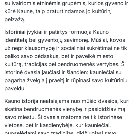
su įvairiomis etninėmis grupėmis, kurios gyveno ir
kūrė Kaune, taip praturtindamos jo kultūrinį
peizažą.
Istoriniai įvykiai ir patirtys formuoja Kauno
identitetą bei gyventojų savimonę. Mūšiai, kovos
už nepriklausomybę ir socialiniai sukrėtimai ne tik
paliko savo pėdsakus, bet ir paveikė miesto
kultūrą, tradicijas bei bendruomenės vertybes. Ši
istorinė dvasia jaučiasi ir šiandien: kauniečiai su
pagarba žvelgia į praeitį ir rūpinasi savo kultūriniu
paveldu.
Kauno istorija neatsiejama nuo mūšio dvasios, kuri
skatina bendruomenės vienybę ir pasididžiavimą
savo miestu. Ši dvasia matoma ne tik istorinėse
vietose, bet ir kasdienybėje, kur kauniečiai,
puoselėdami savo tradicijas, didžiuojasi savo