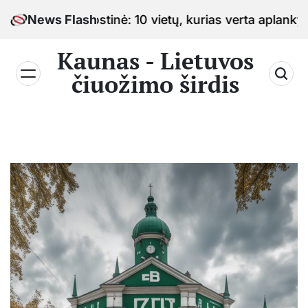
Skip
žimo sostinė: 10 vietų, kurias verta aplankyti keliauj
News Flash
to
content
Kaunas - Lietuvos
čiuožimo širdis