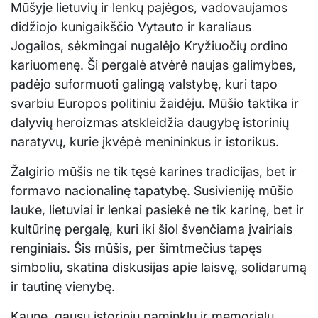
Mūšyje lietuvių ir lenkų pajėgos, vadovaujamos
didžiojo kunigaikščio Vytauto ir karaliaus
Jogailos, sėkmingai nugalėjo Kryžiuočių ordino
kariuomenę. Ši pergalė atvėrė naujas galimybes,
padėjo suformuoti galingą valstybę, kuri tapo
svarbiu Europos politiniu žaidėju. Mūšio taktika ir
dalyvių heroizmas atskleidžia daugybę istorinių
naratyvų, kurie įkvėpė menininkus ir istorikus.
Žalgirio mūšis ne tik tęsė karines tradicijas, bet ir
formavo nacionalinę tapatybę. Susivieniję mūšio
lauke, lietuviai ir lenkai pasiekė ne tik karinę, bet ir
kultūrinę pergalę, kuri iki šiol švenčiama įvairiais
renginiais. Šis mūšis, per šimtmečius tapęs
simboliu, skatina diskusijas apie laisvę, solidarumą
ir tautinę vienybę.
Kaune, gausu istorinių paminklų ir memorialų,