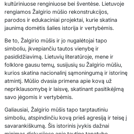
kultūriniuose renginiuose bei šventėse. Lietuvoje
rengiamos Žalgirio mūšio rekonstrukcijos,
parodos ir edukaciniai projektai, kurie skatina
jaunimą domėtis šalies istorija ir vertybėmis.
Be to, Žalgirio mūšis ir jo nugalėtojai tapo
simboliu, įkvepiančiu tautos vienybę ir
pasididžiavimą. Lietuvių literatūroje, mene ir
folklore gausu temų, susijusių su Žalgirio mūšiu,
kurios skatina nacionalinį sąmoningumą ir istorinę
atmintį. Mūšio dvasia primena apie kovą už
nepriklausomybę ir laisvę, skatinant pasitikėjimą
savo jėgomis ir vertybėmis.
Galiausiai, Žalgirio mūšis tapo tarptautiniu
simboliu, atspindinčiu kovą prieš agresiją ir teisę į
savarankiškumą. Šis istorinis įvykis dažnai
minimas diskusijose apie tautinę tapatybę,