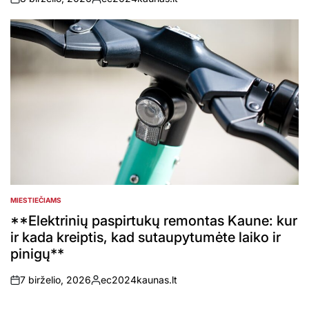
on
Posted
by
MIESTIEČIAMS
POSTED
IN
**Elektrinių paspirtukų remontas Kaune: kur
ir kada kreiptis, kad sutaupytumėte laiko ir
pinigų**
7 birželio, 2026
ec2024kaunas.lt
on
Posted
by