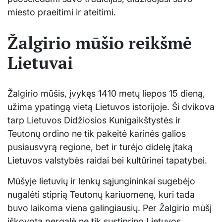
miesto praeitimi ir ateitimi.
Žalgirio mūšio reikšmė
Lietuvai
Žalgirio mūšis, įvykęs 1410 metų liepos 15 dieną,
užima ypatingą vietą Lietuvos istorijoje. Ši dvikova
tarp Lietuvos Didžiosios Kunigaikštystės ir
Teutonų ordino ne tik pakeitė karinės galios
pusiausvyrą regione, bet ir turėjo didelę įtaką
Lietuvos valstybės raidai bei kultūrinei tapatybei.
Mūšyje lietuvių ir lenkų sąjungininkai sugebėjo
nugalėti stiprią Teutonų kariuomenę, kuri tada
buvo laikoma viena galingiausių. Per Žalgirio mūšį
iškovota pergalė ne tik sustiprino Lietuvos