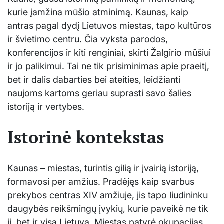
kurie įamžina mūšio atminimą. Kaunas, kaip
antras pagal dydį Lietuvos miestas, tapo kultūros
ir švietimo centru. Čia vyksta parodos,
konferencijos ir kiti renginiai, skirti Žalgirio mūšiui
ir jo palikimui. Tai ne tik prisiminimas apie praeitį,
bet ir dalis dabarties bei ateities, leidžianti
naujoms kartoms geriau suprasti savo šalies
istoriją ir vertybes.
Istorinė kontekstas
Kaunas – miestas, turintis gilią ir įvairią istoriją,
formavosi per amžius. Pradėjęs kaip svarbus
prekybos centras XIV amžiuje, jis tapo liudininku
daugybės reikšmingų įvykių, kurie paveikė ne tik
jį, bet ir visą Lietuvą. Miestas patyrė okupacijas,