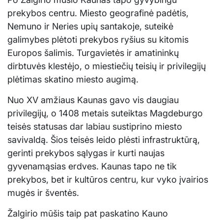
prekybos centru. Miesto geografinė padėtis,
Nemuno ir Neries upių santakoje, suteikė
galimybes plėtoti prekybos ryšius su kitomis
Europos šalimis. Turgavietės ir amatininkų
dirbtuvės klestėjo, o miestiečių teisių ir privilegijų
plėtimas skatino miesto augimą.
Nuo XV amžiaus Kaunas gavo vis daugiau
privilegijų, o 1408 metais suteiktas Magdeburgo
teisės statusas dar labiau sustiprino miesto
savivaldą. Šios teisės leido plėsti infrastruktūrą,
gerinti prekybos sąlygas ir kurti naujas
gyvenamąsias erdves. Kaunas tapo ne tik
prekybos, bet ir kultūros centru, kur vyko įvairios
mugės ir šventės.
Žalgirio mūšis taip pat paskatino Kauno