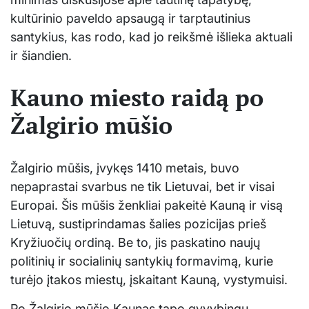
kultūrinio paveldo apsaugą ir tarptautinius
santykius, kas rodo, kad jo reikšmė išlieka aktuali
ir šiandien.
Kauno miesto raidą po
Žalgirio mūšio
Žalgirio mūšis, įvykęs 1410 metais, buvo
nepaprastai svarbus ne tik Lietuvai, bet ir visai
Europai. Šis mūšis ženkliai pakeitė Kauną ir visą
Lietuvą, sustiprindamas šalies pozicijas prieš
Kryžiuočių ordiną. Be to, jis paskatino naujų
politinių ir socialinių santykių formavimą, kurie
turėjo įtakos miestų, įskaitant Kauną, vystymuisi.
Po Žalgirio mūšio Kaunas tapo gyvybingu