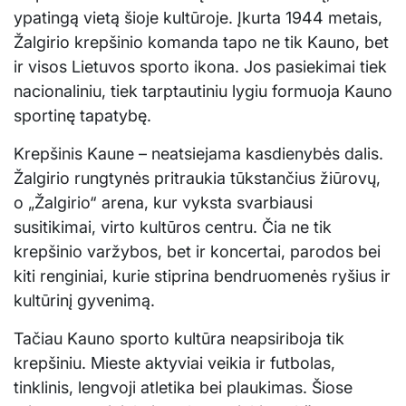
ypatingą vietą šioje kultūroje. Įkurta 1944 metais,
Žalgirio krepšinio komanda tapo ne tik Kauno, bet
ir visos Lietuvos sporto ikona. Jos pasiekimai tiek
nacionaliniu, tiek tarptautiniu lygiu formuoja Kauno
sportinę tapatybę.
Krepšinis Kaune – neatsiejama kasdienybės dalis.
Žalgirio rungtynės pritraukia tūkstančius žiūrovų,
o „Žalgirio“ arena, kur vyksta svarbiausi
susitikimai, virto kultūros centru. Čia ne tik
krepšinio varžybos, bet ir koncertai, parodos bei
kiti renginiai, kurie stiprina bendruomenės ryšius ir
kultūrinį gyvenimą.
Tačiau Kauno sporto kultūra neapsiriboja tik
krepšiniu. Mieste aktyviai veikia ir futbolas,
tinklinis, lengvoji atletika bei plaukimas. Šiose