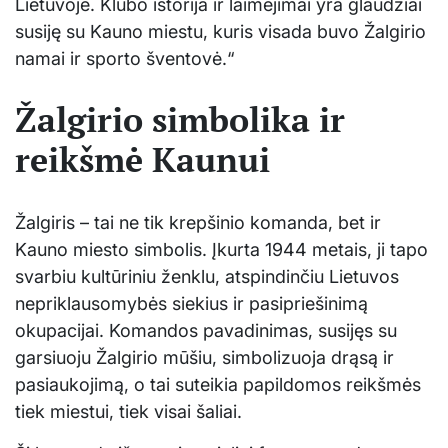
Lietuvoje. Klubo istorija ir laimėjimai yra glaudžiai
susiję su Kauno miestu, kuris visada buvo Žalgirio
namai ir sporto šventovė.“
Žalgirio simbolika ir
reikšmė Kaunui
Žalgiris – tai ne tik krepšinio komanda, bet ir
Kauno miesto simbolis. Įkurta 1944 metais, ji tapo
svarbiu kultūriniu ženklu, atspindinčiu Lietuvos
nepriklausomybės siekius ir pasipriešinimą
okupacijai. Komandos pavadinimas, susijęs su
garsiuoju Žalgirio mūšiu, simbolizuoja drąsą ir
pasiaukojimą, o tai suteikia papildomos reikšmės
tiek miestui, tiek visai šaliai.