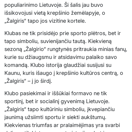
populiarinimo Lietuvoje. Ši šalis jau buvo
išsikovojusi vietą krepšinio žemėlapyje, o
„Žalgiris“ tapo jos vizitine kortele.
Klubas ne tik prisidėjo prie sporto plėtros, bet ir
tapo simboliu, suvienijančiu tautą. Kiekvieną
sezoną „Žalgirio“ rungtynės pritraukia minias fanų,
kurie su džiaugsmu ir atsidavimu palaiko savo
komandą. Klubo istorija glaudžiai susijusi su
Kaunu, kuris išaugo į krepšinio kultūros centrą, o
„Žalgiris“ – į jo širdį.
Klubo pasiekimai ir iššūkiai formavo ne tik
sportinį, bet ir socialinį gyvenimą Lietuvoje.
„Žalgiris“ tapo kultūriniu simboliu, įkvepiančiu
jaunimą užsiimti sportu ir siekti aukštumų.
Kiekvienas triumfas ar pralaimėjimas yra svarbi