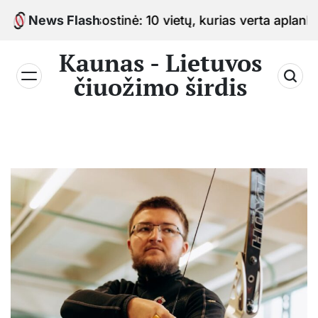
Skip
uožimo sostinė: 10 vietų, kurias verta aplankyti kelia
News Flash
to
content
Kaunas - Lietuvos
čiuožimo širdis