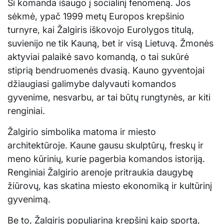
Ši komanda išaugo į socialinį fenomeną. Jos
sėkmė, ypač 1999 metų Europos krepšinio
turnyre, kai Žalgiris iškovojo Eurolygos titulą,
suvienijo ne tik Kauną, bet ir visą Lietuvą. Žmonės
aktyviai palaikė savo komandą, o tai sukūrė
stiprią bendruomenės dvasią. Kauno gyventojai
džiaugiasi galimybe dalyvauti komandos
gyvenime, nesvarbu, ar tai būtų rungtynės, ar kiti
renginiai.
Žalgirio simbolika matoma ir miesto
architektūroje. Kaune gausu skulptūrų, freskų ir
meno kūrinių, kurie pagerbia komandos istoriją.
Renginiai Žalgirio arenoje pritraukia daugybę
žiūrovų, kas skatina miesto ekonomiką ir kultūrinį
gyvenimą.
Be to, Žalgiris populiarina krepšinį kaip sportą,