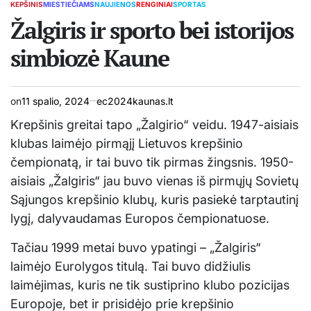
KEPŠINIS
MIESTIEČIAMS
NAUJIENOS
RENGINIAI
SPORTAS
POSTED
IN
Žalgiris ir sporto bei istorijos
simbiozė Kaune
on
11 spalio, 2024
ec2024kaunas.lt
Krepšinis greitai tapo „Žalgirio“ veidu. 1947-aisiais
klubas laimėjo pirmąjį Lietuvos krepšinio
čempionatą, ir tai buvo tik pirmas žingsnis. 1950-
aisiais „Žalgiris“ jau buvo vienas iš pirmųjų Sovietų
Sąjungos krepšinio klubų, kuris pasiekė tarptautinį
lygį, dalyvaudamas Europos čempionatuose.
Tačiau 1999 metai buvo ypatingi – „Žalgiris“
laimėjo Eurolygos titulą. Tai buvo didžiulis
laimėjimas, kuris ne tik sustiprino klubo pozicijas
Europoje, bet ir prisidėjo prie krepšinio