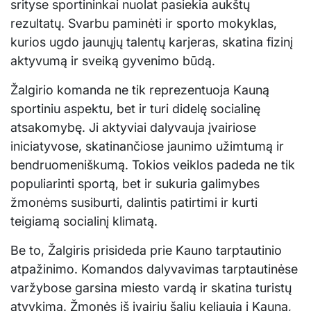
srityse sportininkai nuolat pasiekia aukštų
rezultatų. Svarbu paminėti ir sporto mokyklas,
kurios ugdo jaunųjų talentų karjeras, skatina fizinį
aktyvumą ir sveiką gyvenimo būdą.
Žalgirio komanda ne tik reprezentuoja Kauną
sportiniu aspektu, bet ir turi didelę socialinę
atsakomybę. Ji aktyviai dalyvauja įvairiose
iniciatyvose, skatinančiose jaunimo užimtumą ir
bendruomeniškumą. Tokios veiklos padeda ne tik
populiarinti sportą, bet ir sukuria galimybes
žmonėms susiburti, dalintis patirtimi ir kurti
teigiamą socialinį klimatą.
Be to, Žalgiris prisideda prie Kauno tarptautinio
atpažinimo. Komandos dalyvavimas tarptautinėse
varžybose garsina miesto vardą ir skatina turistų
atvykimą. Žmonės iš įvairių šalių keliauja į Kauną,