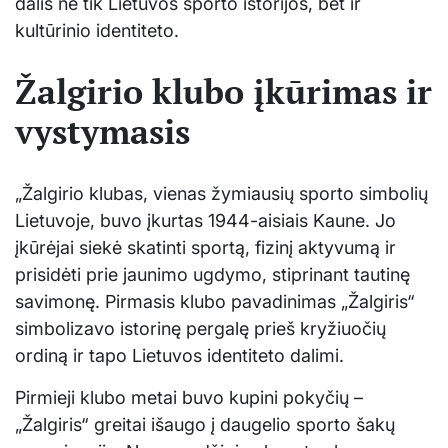
dalis ne tik Lietuvos sporto istorijos, bet ir
kultūrinio identiteto.
Žalgirio klubo įkūrimas ir
vystymasis
„Žalgirio klubas, vienas žymiausių sporto simbolių
Lietuvoje, buvo įkurtas 1944-aisiais Kaune. Jo
įkūrėjai siekė skatinti sportą, fizinį aktyvumą ir
prisidėti prie jaunimo ugdymo, stiprinant tautinę
savimonę. Pirmasis klubo pavadinimas „Žalgiris“
simbolizavo istorinę pergalę prieš kryžiuočių
ordiną ir tapo Lietuvos identiteto dalimi.
Pirmieji klubo metai buvo kupini pokyčių –
„Žalgiris“ greitai išaugo į daugelio sporto šakų