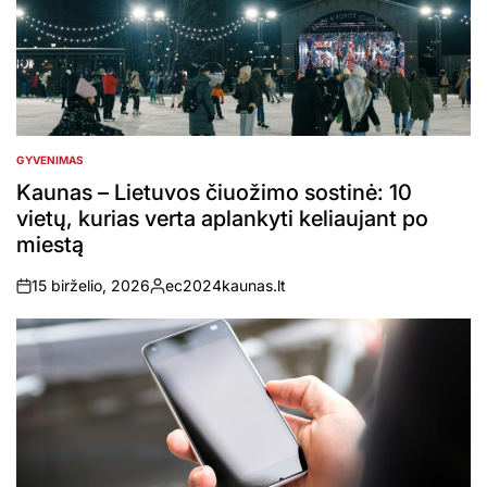
GYVENIMAS
POSTED
IN
Kaunas – Lietuvos čiuožimo sostinė: 10
vietų, kurias verta aplankyti keliaujant po
miestą
15 birželio, 2026
ec2024kaunas.lt
on
Posted
by