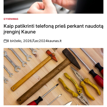
GYVENIMAS
POSTED
IN
Kaip patikrinti telefoną prieš perkant naudotą
įrenginį Kaune
8 birželio, 2026
ec2024kaunas.lt
on
Posted
by