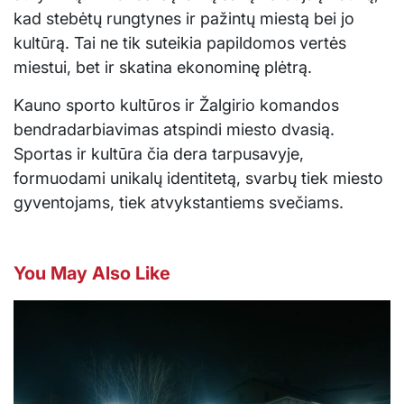
kad stebėtų rungtynes ir pažintų miestą bei jo
kultūrą. Tai ne tik suteikia papildomos vertės
miestui, bet ir skatina ekonominę plėtrą.
Kauno sporto kultūros ir Žalgirio komandos
bendradarbiavimas atspindi miesto dvasią.
Sportas ir kultūra čia dera tarpusavyje,
formuodami unikalų identitetą, svarbų tiek miesto
gyventojams, tiek atvykstantiems svečiams.
You May Also Like