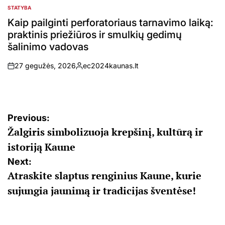
STATYBA
POSTED
IN
Kaip pailginti perforatoriaus tarnavimo laiką:
praktinis priežiūros ir smulkių gedimų
šalinimo vadovas
27 gegužės, 2026
ec2024kaunas.lt
on
Posted
by
Navigacija
Previous:
Žalgiris simbolizuoja krepšinį, kultūrą ir
tarp
istoriją Kaune
įrašų
Next:
Atraskite slaptus renginius Kaune, kurie
sujungia jaunimą ir tradicijas šventėse!