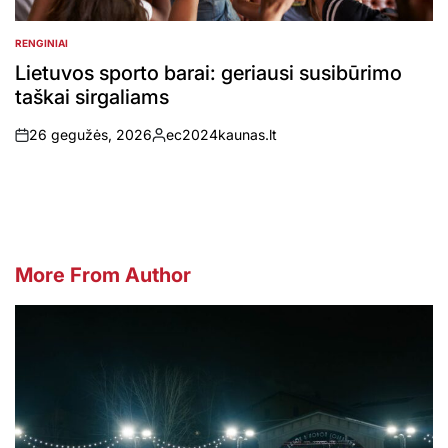
RENGINIAI
POSTED
IN
Lietuvos sporto barai: geriausi susibūrimo
taškai sirgaliams
26 gegužės, 2026
ec2024kaunas.lt
on
Posted
by
More From Author