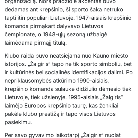
organizaciją. Nors pradžioje akcentas buvo
dedamas ant krepšinio, ši sporto šaka netruko
tapti itin populiari Lietuvoje. 1947-aisiais krepšinio
komanda pirmąkart dalyvavo Lietuvos
čempionate, o 1948-ųjų sezoną užbaigė
laimėdama pirmąjį titulą.
Klubo raida buvo neatsiejama nuo Kauno miesto
istorijos. „Žalgiris“ tapo ne tik sporto simboliu, bet
ir kultūrinės bei socialinės identifikacijos dalimi. Po
nepriklausomybės atkūrimo 1990-aisiais,
krepšinio komanda sulaukė didžiulio dėmesio tiek
Lietuvoje, tiek užsienyje. 1995-aisiais „Žalgiris“
laimėjo Europos krepšinio taurę, kas ženkliai
pakėlė klubo prestižą ir tapo visos Lietuvos
pasiekimu.
Per savo gyvavimo laikotarpį „Žalgiris“ nuolat