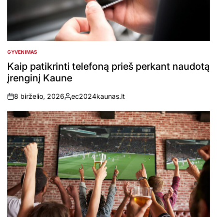
GYVENIMAS
POSTED
IN
Kaip patikrinti telefoną prieš perkant naudotą
įrenginį Kaune
8 birželio, 2026
ec2024kaunas.lt
on
Posted
by