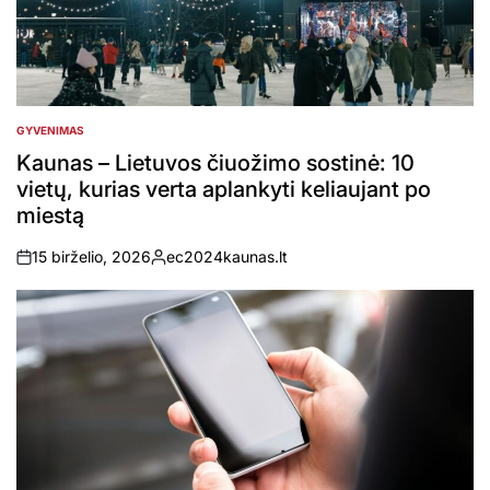
GYVENIMAS
POSTED
IN
Kaunas – Lietuvos čiuožimo sostinė: 10
vietų, kurias verta aplankyti keliaujant po
miestą
15 birželio, 2026
ec2024kaunas.lt
on
Posted
by