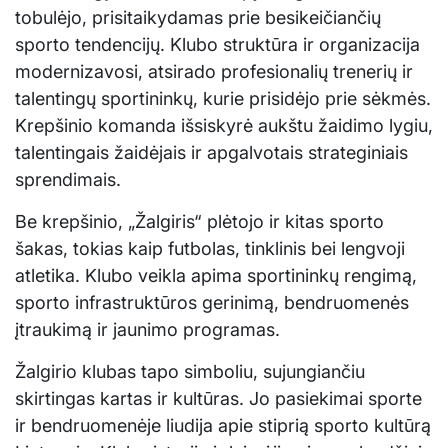
tobulėjo, prisitaikydamas prie besikeičiančių
sporto tendencijų. Klubo struktūra ir organizacija
modernizavosi, atsirado profesionalių trenerių ir
talentingų sportininkų, kurie prisidėjo prie sėkmės.
Krepšinio komanda išsiskyrė aukštu žaidimo lygiu,
talentingais žaidėjais ir apgalvotais strateginiais
sprendimais.
Be krepšinio, „Žalgiris“ plėtojo ir kitas sporto
šakas, tokias kaip futbolas, tinklinis bei lengvoji
atletika. Klubo veikla apima sportininkų rengimą,
sporto infrastruktūros gerinimą, bendruomenės
įtraukimą ir jaunimo programas.
Žalgirio klubas tapo simboliu, sujungiančiu
skirtingas kartas ir kultūras. Jo pasiekimai sporte
ir bendruomenėje liudija apie stiprią sporto kultūrą