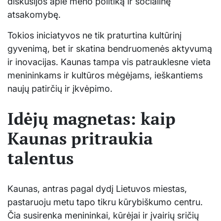
diskusijos apie meno politiką ir socialinę
atsakomybę.
Tokios iniciatyvos ne tik praturtina kultūrinį
gyvenimą, bet ir skatina bendruomenės aktyvumą
ir inovacijas. Kaunas tampa vis patrauklesne vieta
menininkams ir kultūros mėgėjams, ieškantiems
naujų patirčių ir įkvėpimo.
Idėjų magnetas: kaip
Kaunas pritraukia
talentus
Kaunas, antras pagal dydį Lietuvos miestas,
pastaruoju metu tapo tikru kūrybiškumo centru.
Čia susirenka menininkai, kūrėjai ir įvairių sričių