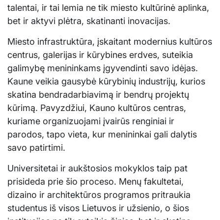
talentai, ir tai lemia ne tik miesto kultūrinė aplinka,
bet ir aktyvi plėtra, skatinanti inovacijas.
Miesto infrastruktūra, įskaitant modernius kultūros
centrus, galerijas ir kūrybines erdves, suteikia
galimybę menininkams įgyvendinti savo idėjas.
Kaune veikia gausybė kūrybinių industrijų, kurios
skatina bendradarbiavimą ir bendrų projektų
kūrimą. Pavyzdžiui, Kauno kultūros centras,
kuriame organizuojami įvairūs renginiai ir
parodos, tapo vieta, kur menininkai gali dalytis
savo patirtimi.
Universitetai ir aukštosios mokyklos taip pat
prisideda prie šio proceso. Menų fakultetai,
dizaino ir architektūros programos pritraukia
studentus iš visos Lietuvos ir užsienio, o šios