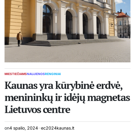
MIESTIEČIAMS
NAUJIENOS
RENGINIAI
POSTED
IN
Kaunas yra kūrybinė erdvė,
menininkų ir idėjų magnetas
Lietuvos centre
on
4 spalio, 2024
ec2024kaunas.lt