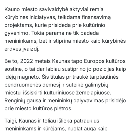
Kauno miesto savivaldybė aktyviai remia
kūrybines iniciatyvas, teikdama finansavimą
projektams, kurie prisideda prie kultūrinio
gyvenimo. Tokia parama ne tik padeda
menininkams, bet ir stiprina miesto kaip kūrybinės
erdvės įvaizdį.
Be to, 2022 metais Kaunas tapo Europos kultūros
sostine, o tai dar labiau sustiprino jo pozicijas kaip
idėjų magneto. Šis titulas pritraukė tarptautinės
bendruomenės dėmesį ir suteikė galimybių
miestui išsiskirti kultūriniuose žemėlapiuose.
Renginių gausa ir menininkų dalyvavimas prisidėjo
prie miesto kultūros plėtros.
Taigi, Kaunas ir toliau išlieka patrauklus
menininkams ir kūrėjams, nuolat auga kaip