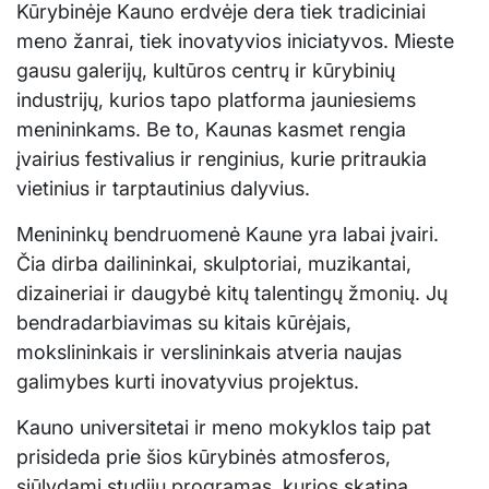
Kūrybinėje Kauno erdvėje dera tiek tradiciniai
meno žanrai, tiek inovatyvios iniciatyvos. Mieste
gausu galerijų, kultūros centrų ir kūrybinių
industrijų, kurios tapo platforma jauniesiems
menininkams. Be to, Kaunas kasmet rengia
įvairius festivalius ir renginius, kurie pritraukia
vietinius ir tarptautinius dalyvius.
Menininkų bendruomenė Kaune yra labai įvairi.
Čia dirba dailininkai, skulptoriai, muzikantai,
dizaineriai ir daugybė kitų talentingų žmonių. Jų
bendradarbiavimas su kitais kūrėjais,
mokslininkais ir verslininkais atveria naujas
galimybes kurti inovatyvius projektus.
Kauno universitetai ir meno mokyklos taip pat
prisideda prie šios kūrybinės atmosferos,
siūlydami studijų programas, kurios skatina