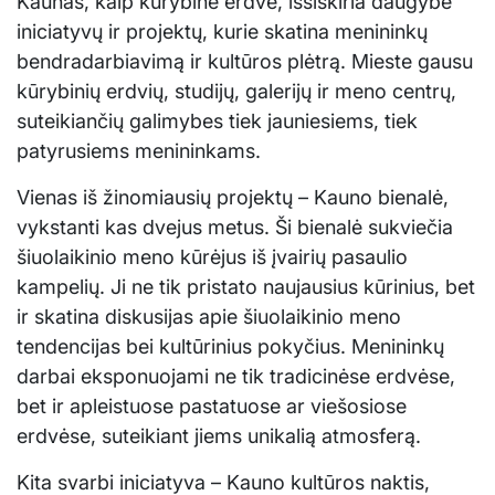
Kaunas, kaip kūrybinė erdvė, išsiskiria daugybe
iniciatyvų ir projektų, kurie skatina menininkų
bendradarbiavimą ir kultūros plėtrą. Mieste gausu
kūrybinių erdvių, studijų, galerijų ir meno centrų,
suteikiančių galimybes tiek jauniesiems, tiek
patyrusiems menininkams.
Vienas iš žinomiausių projektų – Kauno bienalė,
vykstanti kas dvejus metus. Ši bienalė sukviečia
šiuolaikinio meno kūrėjus iš įvairių pasaulio
kampelių. Ji ne tik pristato naujausius kūrinius, bet
ir skatina diskusijas apie šiuolaikinio meno
tendencijas bei kultūrinius pokyčius. Menininkų
darbai eksponuojami ne tik tradicinėse erdvėse,
bet ir apleistuose pastatuose ar viešosiose
erdvėse, suteikiant jiems unikalią atmosferą.
Kita svarbi iniciatyva – Kauno kultūros naktis,