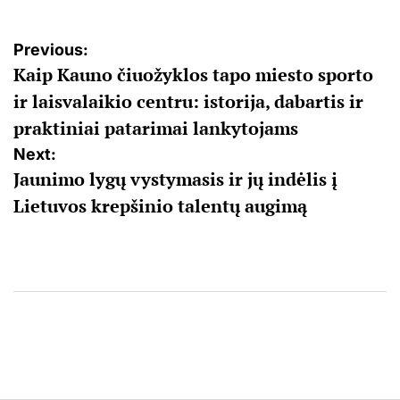
Navigacija
Previous:
Kaip Kauno čiuožyklos tapo miesto sporto
tarp
ir laisvalaikio centru: istorija, dabartis ir
įrašų
praktiniai patarimai lankytojams
Next:
Jaunimo lygų vystymasis ir jų indėlis į
Lietuvos krepšinio talentų augimą