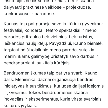
institucijos ne tik suteikia žinias, bet ir skatina
dalyvauti praktinėse veiklose – projektuose,
konkursuose ir parodose.
Kaunas taip pat garsėja savo kultūriniu gyvenimu:
festivaliai, koncertai, teatro spektakliai ir meno
parodos pritraukia tiek vietinius, tiek turistus,
ieškančius naujų idėjų. Pavyzdžiui, Kauno bienalė,
tarptautinė šiuolaikinio meno paroda, suteikia
menininkams galimybę pristatyti savo darbus ir
bendradarbiauti su kitais kūrėjais.
Bendruomeniškumas taip pat yra svarbi Kauno
dalis. Menininkai dažnai organizuoja bendras
iniciatyvas ir susitikimus, kuriuose dalijasi idėjomis
ir įkvėpimu. Tokios bendruomenės skatina
inovacijas ir eksperimentus, kurie virsta svarbiais
kultūros įvykiais.