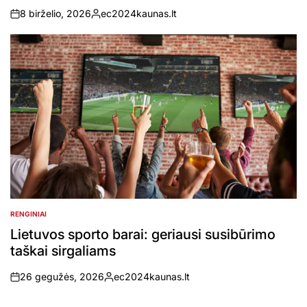
8 birželio, 2026
ec2024kaunas.lt
on
Posted
by
RENGINIAI
POSTED
IN
Lietuvos sporto barai: geriausi susibūrimo
taškai sirgaliams
26 gegužės, 2026
ec2024kaunas.lt
on
Posted
by