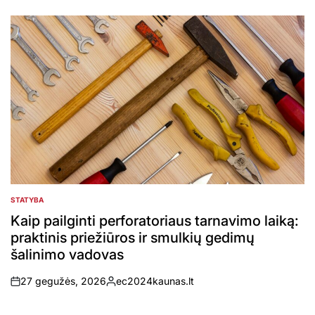
on
Posted
by
STATYBA
POSTED
IN
Kaip pailginti perforatoriaus tarnavimo laiką:
praktinis priežiūros ir smulkių gedimų
šalinimo vadovas
27 gegužės, 2026
ec2024kaunas.lt
on
Posted
by