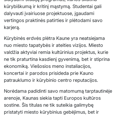
kūrybiškumą ir kritinį mąstymą. Studentai gali
dalyvauti įvairiuose projektuose, įgaudami
vertingos praktinės patirties ir plėtodami savo
karjerą.
Kūrybinės erdvės plėtra Kaune yra neatsiejama
nuo miesto tapatybės ir ateities vizijos. Miesto
valdžia aktyviai remia kultūrinius projektus, kurie
ne tik praturtina kasdienį gyvenimą, bet ir stiprina
ekonomiką. Viešosios meno instaliacijos,
koncertai ir parodos prisideda prie Kauno
patrauklumo ir kūrybinio centro reputacijos.
Norėdama padidinti savo matomumą tarptautinėje
arenoje, Kaunas siekia tapti Europos kultūros
sostine. Šis titulas ne tik suteikia galimybę
pristatyti miesto kūrybinius gebėjimus, bet ir