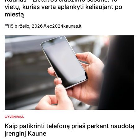
vietų, kurias verta aplankyti keliaujant po
miestą
15 birželio, 2026
ec2024kaunas.lt
on
Posted
by
GYVENIMAS
POSTED
IN
Kaip patikrinti telefoną prieš perkant naudotą
įrenginį Kaune