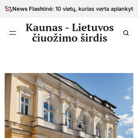
Skip
o sostinė: 10 vietų, kurias verta aplankyti keliaujant
News Flash
to
content
Kaunas - Lietuvos
čiuožimo širdis