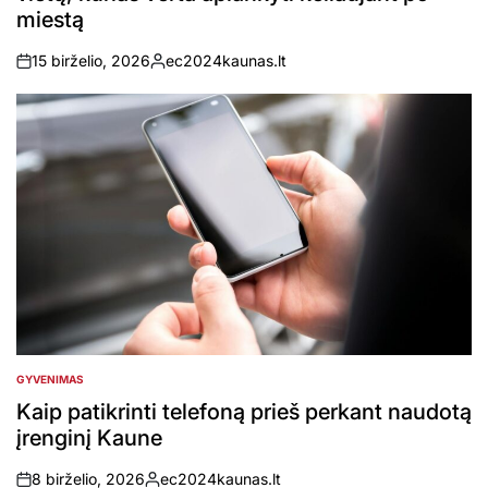
miestą
15 birželio, 2026
ec2024kaunas.lt
on
Posted
by
GYVENIMAS
POSTED
IN
Kaip patikrinti telefoną prieš perkant naudotą
įrenginį Kaune
8 birželio, 2026
ec2024kaunas.lt