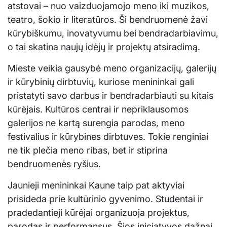
atstovai – nuo vaizduojamojo meno iki muzikos,
teatro, šokio ir literatūros. Ši bendruomenė žavi
kūrybiškumu, inovatyvumu bei bendradarbiavimu,
o tai skatina naujų idėjų ir projektų atsiradimą.
Mieste veikia gausybė meno organizacijų, galerijų
ir kūrybinių dirbtuvių, kuriose menininkai gali
pristatyti savo darbus ir bendradarbiauti su kitais
kūrėjais. Kultūros centrai ir nepriklausomos
galerijos ne kartą surengia parodas, meno
festivalius ir kūrybines dirbtuves. Tokie renginiai
ne tik plečia meno ribas, bet ir stiprina
bendruomenės ryšius.
Jaunieji menininkai Kaune taip pat aktyviai
prisideda prie kultūrinio gyvenimo. Studentai ir
pradedantieji kūrėjai organizuoja projektus,
parodas ir performansus. Šios iniciatyvos dažnai