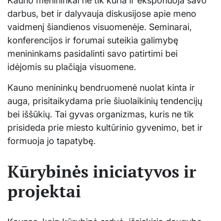
Kauno menininkai ne tik kuria ir eksponuoja savo
darbus, bet ir dalyvauja diskusijose apie meno
vaidmenį šiandienos visuomenėje. Seminarai,
konferencijos ir forumai suteikia galimybę
menininkams pasidalinti savo patirtimi bei
idėjomis su plačiąja visuomene.
Kauno menininkų bendruomenė nuolat kinta ir
auga, prisitaikydama prie šiuolaikinių tendencijų
bei iššūkių. Tai gyvas organizmas, kuris ne tik
prisideda prie miesto kultūrinio gyvenimo, bet ir
formuoja jo tapatybę.
Kūrybinės iniciatyvos ir
projektai