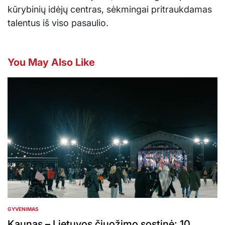
kūrybinių idėjų centras, sėkmingai pritraukdamas
talentus iš viso pasaulio.
You May Also Like
GYVENIMAS
POSTED
IN
Kaunas – Lietuvos čiuožimo sostinė: 10