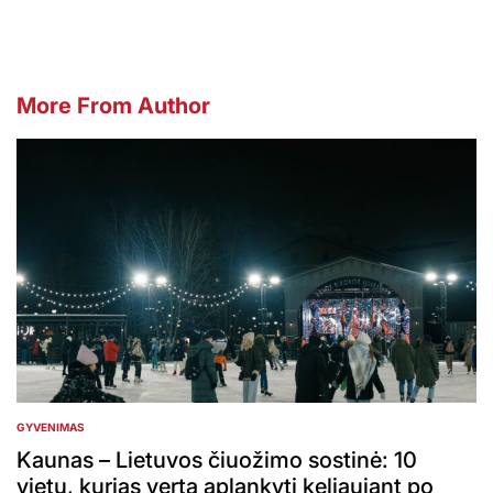
More From Author
GYVENIMAS
POSTED
IN
Kaunas – Lietuvos čiuožimo sostinė: 10
vietų, kurias verta aplankyti keliaujant po