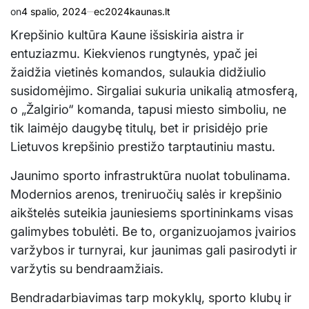
on
4 spalio, 2024
ec2024kaunas.lt
Krepšinio kultūra Kaune išsiskiria aistra ir
entuziazmu. Kiekvienos rungtynės, ypač jei
žaidžia vietinės komandos, sulaukia didžiulio
susidomėjimo. Sirgaliai sukuria unikalią atmosferą,
o „Žalgirio“ komanda, tapusi miesto simboliu, ne
tik laimėjo daugybę titulų, bet ir prisidėjo prie
Lietuvos krepšinio prestižo tarptautiniu mastu.
Jaunimo sporto infrastruktūra nuolat tobulinama.
Modernios arenos, treniruočių salės ir krepšinio
aikštelės suteikia jauniesiems sportininkams visas
galimybes tobulėti. Be to, organizuojamos įvairios
varžybos ir turnyrai, kur jaunimas gali pasirodyti ir
varžytis su bendraamžiais.
Bendradarbiavimas tarp mokyklų, sporto klubų ir