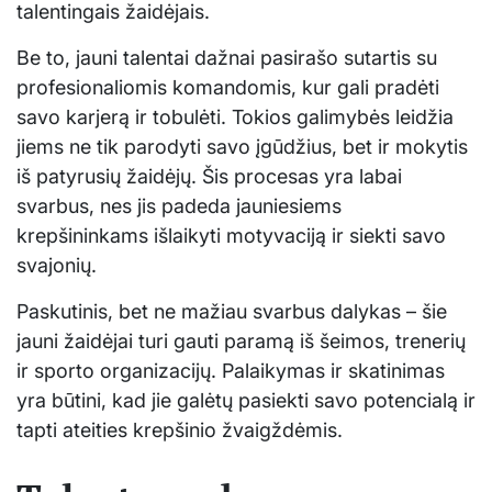
talentingais žaidėjais.
Be to, jauni talentai dažnai pasirašo sutartis su
profesionaliomis komandomis, kur gali pradėti
savo karjerą ir tobulėti. Tokios galimybės leidžia
jiems ne tik parodyti savo įgūdžius, bet ir mokytis
iš patyrusių žaidėjų. Šis procesas yra labai
svarbus, nes jis padeda jauniesiems
krepšininkams išlaikyti motyvaciją ir siekti savo
svajonių.
Paskutinis, bet ne mažiau svarbus dalykas – šie
jauni žaidėjai turi gauti paramą iš šeimos, trenerių
ir sporto organizacijų. Palaikymas ir skatinimas
yra būtini, kad jie galėtų pasiekti savo potencialą ir
tapti ateities krepšinio žvaigždėmis.