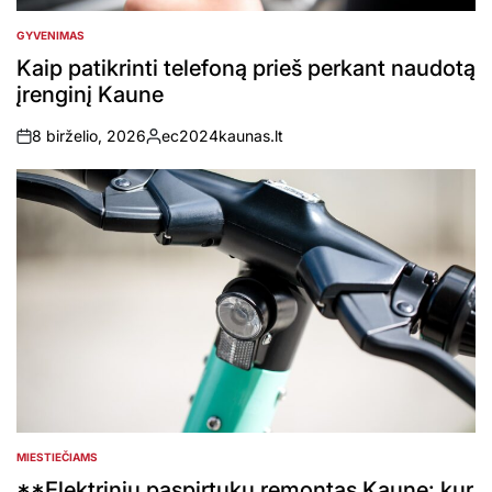
GYVENIMAS
POSTED
IN
Kaip patikrinti telefoną prieš perkant naudotą
įrenginį Kaune
8 birželio, 2026
ec2024kaunas.lt
on
Posted
by
MIESTIEČIAMS
POSTED
IN
**Elektrinių paspirtukų remontas Kaune: kur