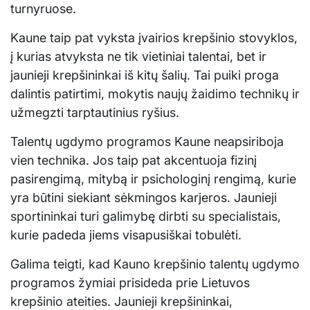
turnyruose.
Kaune taip pat vyksta įvairios krepšinio stovyklos,
į kurias atvyksta ne tik vietiniai talentai, bet ir
jaunieji krepšininkai iš kitų šalių. Tai puiki proga
dalintis patirtimi, mokytis naujų žaidimo technikų ir
užmegzti tarptautinius ryšius.
Talentų ugdymo programos Kaune neapsiriboja
vien technika. Jos taip pat akcentuoja fizinį
pasirengimą, mitybą ir psichologinį rengimą, kurie
yra būtini siekiant sėkmingos karjeros. Jaunieji
sportininkai turi galimybę dirbti su specialistais,
kurie padeda jiems visapusiškai tobulėti.
Galima teigti, kad Kauno krepšinio talentų ugdymo
programos žymiai prisideda prie Lietuvos
krepšinio ateities. Jaunieji krepšininkai,