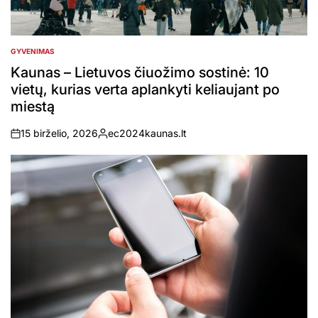
GYVENIMAS
POSTED
IN
Kaunas – Lietuvos čiuožimo sostinė: 10
vietų, kurias verta aplankyti keliaujant po
miestą
15 birželio, 2026
ec2024kaunas.lt
on
Posted
by