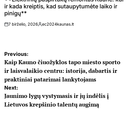
ir kada kreiptis, kad sutaupytumėte laiko ir
pinigų**
7 birželio, 2026
ec2024kaunas.lt
on
Posted
by
Navigacija
Previous:
Kaip Kauno čiuožyklos tapo miesto sporto
tarp
ir laisvalaikio centru: istorija, dabartis ir
įrašų
praktiniai patarimai lankytojams
Next:
Jaunimo lygų vystymasis ir jų indėlis į
Lietuvos krepšinio talentų augimą