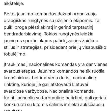
aikštelėje.
Be to, jaunimo komandos dažnai organizuoja
draugiškas rungtynes su užsienio ekipomis. Tai
puiki proga plėsti akiratį ir gerinti tarptautinį
bendradarbiavimą. Tokios rungtynės leidžia
jauniems sportininkams patirti įvairius žaidimo
stilius ir strategijas, prisidedant prie jų visapusiško
tobulėjimo.
Įtraukimas į nacionalines komandas yra dar vienas
svarbus etapas. Jaunimo komandos ne tik ruošia
krepšininkus, bet ir atveria duris į nacionalinę
rinktinę, kurioje jie gali atstovauti Lietuvai
svarbiose varžybose. Nacionalinė komanda,
turinti jaunuolių su tarptautine patirtimi, gali geriau
konkuruoti su kitomis šalimis ir siekti aukščiausių