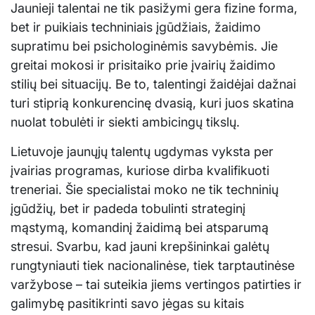
Jaunieji talentai ne tik pasižymi gera fizine forma,
bet ir puikiais techniniais įgūdžiais, žaidimo
supratimu bei psichologinėmis savybėmis. Jie
greitai mokosi ir prisitaiko prie įvairių žaidimo
stilių bei situacijų. Be to, talentingi žaidėjai dažnai
turi stiprią konkurencinę dvasią, kuri juos skatina
nuolat tobulėti ir siekti ambicingų tikslų.
Lietuvoje jaunųjų talentų ugdymas vyksta per
įvairias programas, kuriose dirba kvalifikuoti
treneriai. Šie specialistai moko ne tik techninių
įgūdžių, bet ir padeda tobulinti strateginį
mąstymą, komandinį žaidimą bei atsparumą
stresui. Svarbu, kad jauni krepšininkai galėtų
rungtyniauti tiek nacionalinėse, tiek tarptautinėse
varžybose – tai suteikia jiems vertingos patirties ir
galimybę pasitikrinti savo jėgas su kitais