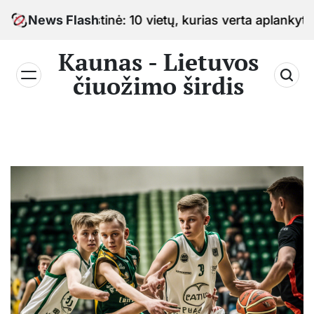
Skip
o sostinė: 10 vietų, kurias verta aplankyti keliaujan
News Flash
to
content
Kaunas - Lietuvos
čiuožimo širdis