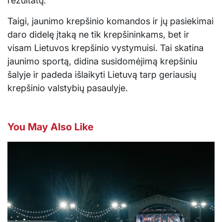
rezultatų.
Taigi, jaunimo krepšinio komandos ir jų pasiekimai
daro didelę įtaką ne tik krepšininkams, bet ir
visam Lietuvos krepšinio vystymuisi. Tai skatina
jaunimo sportą, didina susidomėjimą krepšiniu
šalyje ir padeda išlaikyti Lietuvą tarp geriausių
krepšinio valstybių pasaulyje.
You May Also Like