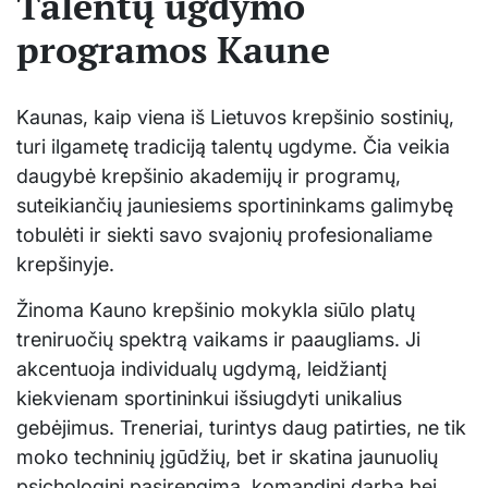
Talentų ugdymo
programos Kaune
Kaunas, kaip viena iš Lietuvos krepšinio sostinių,
turi ilgametę tradiciją talentų ugdyme. Čia veikia
daugybė krepšinio akademijų ir programų,
suteikiančių jauniesiems sportininkams galimybę
tobulėti ir siekti savo svajonių profesionaliame
krepšinyje.
Žinoma Kauno krepšinio mokykla siūlo platų
treniruočių spektrą vaikams ir paaugliams. Ji
akcentuoja individualų ugdymą, leidžiantį
kiekvienam sportininkui išsiugdyti unikalius
gebėjimus. Treneriai, turintys daug patirties, ne tik
moko techninių įgūdžių, bet ir skatina jaunuolių
psichologinį pasirengimą, komandinį darbą bei