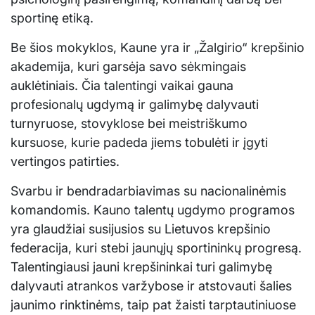
sportinę etiką.
Be šios mokyklos, Kaune yra ir „Žalgirio“ krepšinio
akademija, kuri garsėja savo sėkmingais
auklėtiniais. Čia talentingi vaikai gauna
profesionalų ugdymą ir galimybę dalyvauti
turnyruose, stovyklose bei meistriškumo
kursuose, kurie padeda jiems tobulėti ir įgyti
vertingos patirties.
Svarbu ir bendradarbiavimas su nacionalinėmis
komandomis. Kauno talentų ugdymo programos
yra glaudžiai susijusios su Lietuvos krepšinio
federacija, kuri stebi jaunųjų sportininkų progresą.
Talentingiausi jauni krepšininkai turi galimybę
dalyvauti atrankos varžybose ir atstovauti šalies
jaunimo rinktinėms, taip pat žaisti tarptautiniuose