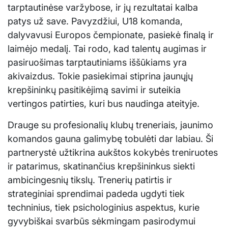
tarptautinėse varžybose, ir jų rezultatai kalba
patys už save. Pavyzdžiui, U18 komanda,
dalyvavusi Europos čempionate, pasiekė finalą ir
laimėjo medalį. Tai rodo, kad talentų augimas ir
pasiruošimas tarptautiniams iššūkiams yra
akivaizdus. Tokie pasiekimai stiprina jaunųjų
krepšininkų pasitikėjimą savimi ir suteikia
vertingos patirties, kuri bus naudinga ateityje.
Drauge su profesionalių klubų treneriais, jaunimo
komandos gauna galimybę tobulėti dar labiau. Ši
partnerystė užtikrina aukštos kokybės treniruotes
ir patarimus, skatinančius krepšininkus siekti
ambicingesnių tikslų. Trenerių patirtis ir
strateginiai sprendimai padeda ugdyti tiek
techninius, tiek psichologinius aspektus, kurie
gyvybiškai svarbūs sėkmingam pasirodymui