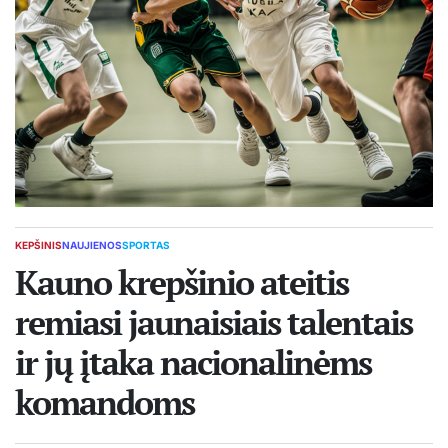
KEPŠINIS
NAUJIENOS
SPORTAS
POSTED
IN
Kauno krepšinio ateitis
remiasi jaunaisiais talentais
ir jų įtaka nacionalinėms
komandoms