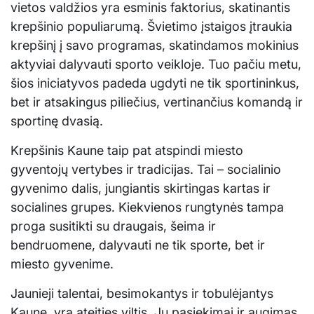
vietos valdžios yra esminis faktorius, skatinantis
krepšinio populiarumą. Švietimo įstaigos įtraukia
krepšinį į savo programas, skatindamos mokinius
aktyviai dalyvauti sporto veikloje. Tuo pačiu metu,
šios iniciatyvos padeda ugdyti ne tik sportininkus,
bet ir atsakingus piliečius, vertinančius komandą ir
sportinę dvasią.
Krepšinis Kaune taip pat atspindi miesto
gyventojų vertybes ir tradicijas. Tai – socialinio
gyvenimo dalis, jungiantis skirtingas kartas ir
socialines grupes. Kiekvienos rungtynės tampa
proga susitikti su draugais, šeima ir
bendruomene, dalyvauti ne tik sporte, bet ir
miesto gyvenime.
Jaunieji talentai, besimokantys ir tobulėjantys
Kaune, yra ateities viltis. Jų pasiekimai ir augimas