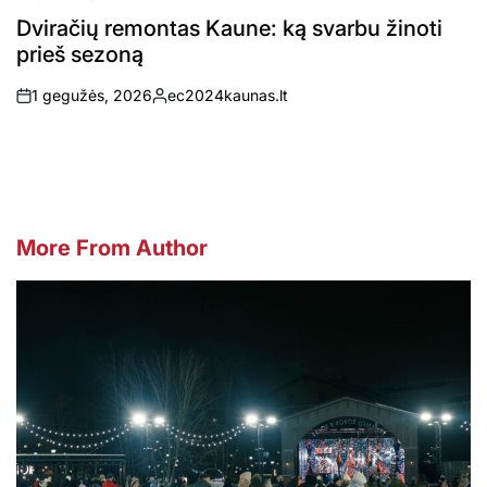
POSTED
IN
Dviračių remontas Kaune: ką svarbu žinoti
prieš sezoną
1 gegužės, 2026
ec2024kaunas.lt
on
Posted
by
More From Author