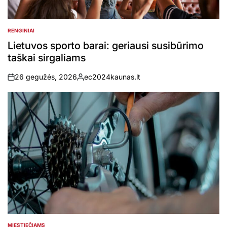
RENGINIAI
POSTED
IN
Lietuvos sporto barai: geriausi susibūrimo
taškai sirgaliams
26 gegužės, 2026
ec2024kaunas.lt
on
Posted
by
MIESTIEČIAMS