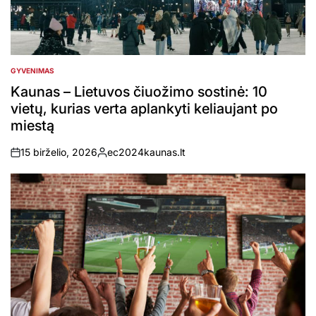
GYVENIMAS
POSTED
IN
Kaunas – Lietuvos čiuožimo sostinė: 10
vietų, kurias verta aplankyti keliaujant po
miestą
15 birželio, 2026
ec2024kaunas.lt
on
Posted
by