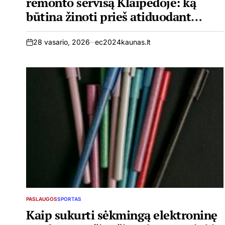
remonto servisą Klaipėdoje: ką
būtina žinoti prieš atiduodant
įrenginį
28 vasario, 2026
ec2024kaunas.lt
on
PASLAUGOS
SPORTAS
POSTED
IN
Kaip sukurti sėkmingą elektroninę