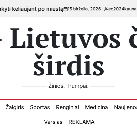
ujant po miestą
15 birželio, 2026
ec2024kaunas.lt
on
Posted
by
 Lietuvos
širdis
Žinios. Trumpai.
Žalgiris
Sportas
Renginiai
Medicina
Naujieno
Verslas
REKLAMA