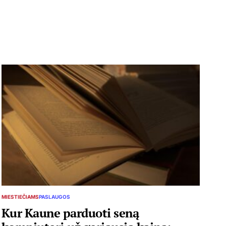
MIESTIEČIAMS
PASLAUGOS
POSTED
IN
Kur Kaune parduoti seną