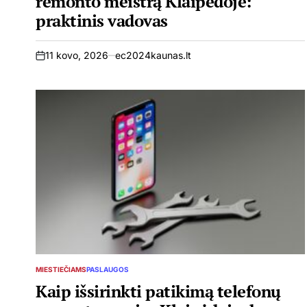
remonto meistrą Klaipėdoje:
praktinis vadovas
11 kovo, 2026
ec2024kaunas.lt
on
MIESTIEČIAMS
PASLAUGOS
POSTED
IN
Kaip išsirinkti patikimą telefonų