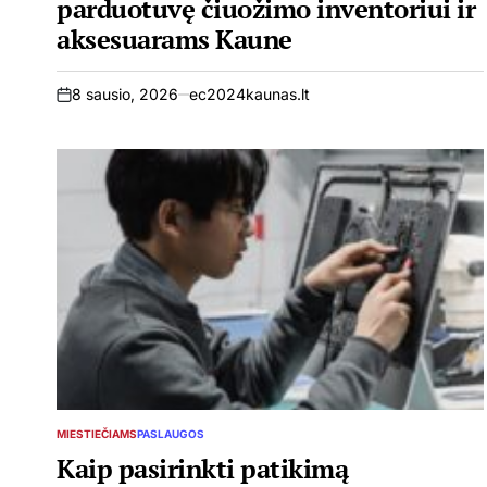
parduotuvę čiuožimo inventoriui ir
aksesuarams Kaune
8 sausio, 2026
ec2024kaunas.lt
on
MIESTIEČIAMS
PASLAUGOS
POSTED
IN
Kaip pasirinkti patikimą