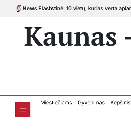
Skip
uožimo sostinė: 10 vietų, kurias verta aplankyti kelia
News Flash
to
content
Kaunas -
Miestiečiams
Gyvenimas
Kepšinis