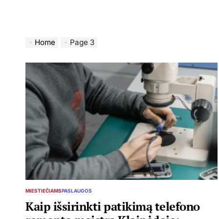
Home
Page 3
MIESTIEČIAMS
PASLAUGOS
POSTED
IN
Kaip išsirinkti patikimą telefono