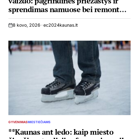
vaizdo: pagrindinės priežastys ir
sprendimas namuose bei remonto
dirbtuvėse Kaune
8 kovo, 2026
ec2024kaunas.lt
on
GYVENIMAS
MIESTIEČIAMS
POSTED
IN
**Kaunas ant ledo: kaip miesto