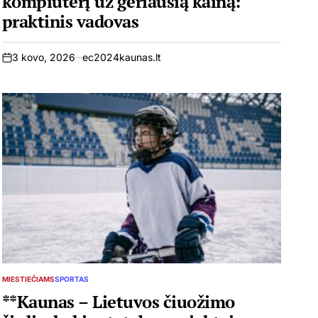
kompiuterį už geriausią kainą:
praktinis vadovas
3 kovo, 2026
ec2024kaunas.lt
on
MIESTIEČIAMS
SPORTAS
POSTED
IN
**Kaunas – Lietuvos čiuožimo