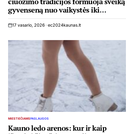
čiuožimo tradicijos formuoja sveiką
gyvenseną nuo vaikystės iki
senjorų amžiaus**
17 vasario, 2026
ec2024kaunas.lt
on
MIESTIEČIAMS
PASLAUGOS
POSTED
IN
Kauno ledo arenos: kur ir kaip