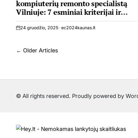
kompiuterių remonto specialistą
Vilniuje: 7 esminiai kriterijai ir
dažniausios klaidos
24 gruodžio, 2025
ec2024kaunas.lt
on
Navigacija
←
Older Articles
tarp
įrašų
© All rights reserved. Proudly powered by W