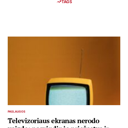
TAGS
PASLAUGOS
POSTED
IN
Televizoriaus ekranas nerodo