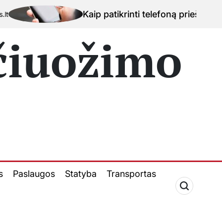
Kaip patikrinti telefoną prieš perkant naud
 čiuožimo
s
Paslaugos
Statyba
Transportas