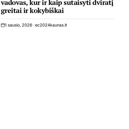
vadovas, kur ir kaip sutaisyti dviratį
greitai ir kokybiškai
1 sausio, 2026
ec2024kaunas.lt
on