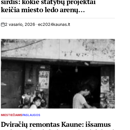
širdis: kokie statybų projektai
keičia miesto ledo arenų
infrastruktūrą**
2 vasario, 2026
ec2024kaunas.lt
on
MIESTIEČIAMS
PASLAUGOS
POSTED
IN
Dviračių remontas Kaune: išsamus