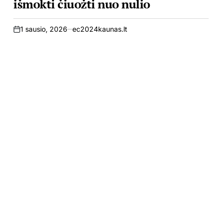
išmokti čiuožti nuo nulio
1 sausio, 2026
ec2024kaunas.lt
on